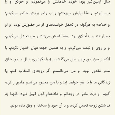
سال زمين‌گير بود؛ خودم خدمتش را مى‌نمودم؛ و حوائج او را
برمى‌آوردم، و غذا برايش مى‌پختم؛ و آب وضو برايش حاضر مى‌كردم؛
و خلاصه به هرگونه در تحمّل خواسته‌هاى او در حضورش بودم. و او
بسيار تند و بدأخلاق بود. بعضا فحش مى‌داد؛ و من تحمّل مى‌كردم،
و بر روى او تبسّم مى‌كردم. و به همين جهت عيال اختيار نكردم، با
آنكه از سنّ من چهل سال مى‌گذشت. زيرا نگهدارى عيال با اين خلق
مادر مقدور نبود. و من مى‌دانستم اگر زوجه‌اى انتخاب كنم، يا
زندگانى ما را به هم خواهد زد؛ و يا من مجبور مى‌شدم مادرم را ترك
گويم. و ترك مادر در وجدانم و عاطفه‌ام قابل قبول نبود؛ فلهذا به
نداشتن زوجه تحمّل كرده، و با آن خود را ساخته و وفق داده بودم.