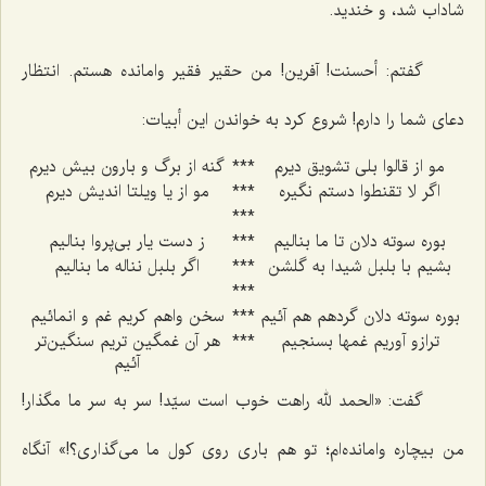
شاداب شد، و خنديد.
گفتم: أحسنت! آفرين! من حقير فقير وامانده هستم. انتظار
دعاى شما را دارم! شروع كرد به خواندن اين أبيات:
مو از قالوا بلى تشويق ديرم
***
گنه از برگ و بارون بيش ديرم
اگر لا تقنطوا دستم نگيره
***
مو از يا ويلتا انديش ديرم‌
***
بوره سوته دلان تا ما بناليم‌
***
ز دست يار بى‌پروا بناليم
بشيم با بلبل شيدا به گلشن
***
اگر بلبل نناله ما بناليم‌
***
بوره سوته دلان گردهم هم آئيم
***
سخن واهم كريم غم و انمائيم‌
ترازو آوريم غمها بسنجيم
***
هر آن غمگين تريم سنگين‌تر
آئيم
گفت: «الحمد لله راهت خوب است سيّد! سر به سر ما مگذار!
من بيچاره وامانده‌ام؛ تو هم بارى روى كول ما مى‌گذارى؟!» آنگاه