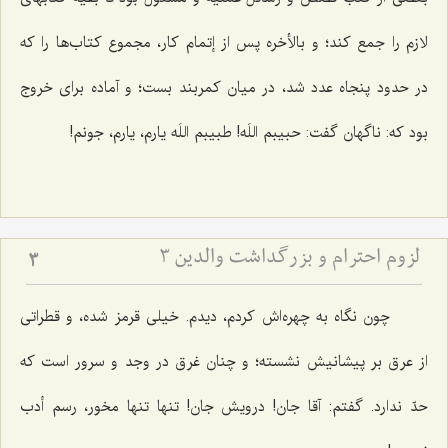
لازم را جمع كند؛ و بالأخره پس از إتمام كار، مجموع كتاب‌ها را كه
در حدود پنجاه عدد شد، در ميان كمربند بست؛ و آماده براى خروج
بود كه: ناگهان گفت: حبيبم اللَه! طبيبم‌ اللَه يارم، يارم، جونم!
لزوم احترام و بزرگداشت والدین 3
3
چون نگاه به چهره‌اش كردم، ديدم. خيلى قرمز شده، و قطراتى
از عرق بر پيشانيش نشسته؛ و چنان غرق در وجد و سرور است كه
حدّ ندارد. گفتم: آقا جان! درويش جان! تنها تنها مخور، رسم أدب