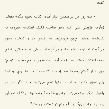
گفت:
« يك روز من در همين أنبار آمدم؛ كتاب بخرم؛ علّامه دهخدا
(علّامه قزوينى على اكبر دخو صاحب تأليف لغتنامه معروف به
لغت‌نامه دهخدا، چون قزوينى‌ها به رئيس ده و كدخدا، دخوه
مى‌گويند لذا او به دخو امضاء مى‌كرده است ولى لغت‌نامه‌اش به نام
دهخدا انتشار يافته است.) هم آمده بود، قدرى با هم صحبت كرديم؛
من به او گفتم: إنصافا شما زحمت كشيده‌ايد! حقيقتا رنج برده‌ايد؛
ولى تصوّر مكنيد مطلب با اينها تمام مى‌شود. حيف اگر عمر در
راههاى ديگر صرف مى‌شد؛ چه بهره‌ها بود؟ چه خبرها بود؟ اينك بياور
ببينم تا چه دارى؟! بيا تا ببينم در دستت چيست؟!