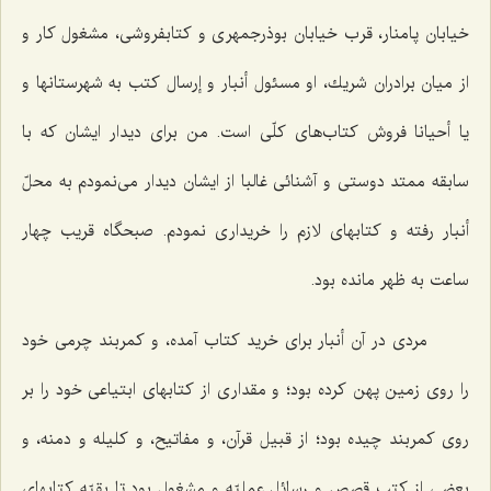
خيابان پامنار، قرب خيابان بوذرجمهرى و كتابفروشى، مشغول كار و
از ميان برادران شريك، او مسئول أنبار و إرسال كتب به شهرستانها و
يا أحيانا فروش كتاب‌هاى كلّى است. من براى ديدار ايشان كه با
سابقه ممتد دوستى و آشنائى غالبا از ايشان ديدار مى‌نمودم به محلّ
أنبار رفته و كتابهاى لازم را خريدارى نمودم. صبحگاه قريب چهار
ساعت به‌ ظهر مانده بود.
مردى در آن أنبار براى خريد كتاب آمده، و كمربند چرمى خود
را روى زمين پهن كرده بود؛ و مقدارى از كتابهاى ابتياعى خود را بر
روى كمربند چيده بود؛ از قبيل قرآن، و مفاتيح، و كليله و دمنه، و
بعضى از كتب قصص و رسائل عمليّه و مشغول بود تا بقيّه كتابهاى