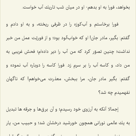
بخواهد، فورا به او بدهم- او در ميان شب تاريك آب خواست.
فورا برخاستم و آب‌كوزه را در ظرفى ريخته، و به او دادم و
گفتم: بگير، مادر جان! او كه خواب‌آلود بود؛ و از فوريّت عمل من خبر
نداشت؛ چنين تصوّر كرد كه من آب را دير داده‌ام؛ فحش غريبى به
من داد، و كاسه آب را بر سرم زد. فورا كاسه را دوباره آب نموده و
گفتم: بگير مادر جان، مرا ببخش، معذرت مى‌خواهم! كه ناگهان
نفهميدم چه شد؟
إجمالا آنكه به آرزوى خود رسيدم؛ و آن برق‌ها و جرقه ‌ها تبديل
به يك عالمى نورانى همچون خورشيد درخشان شد؛ و حبيب من، يار