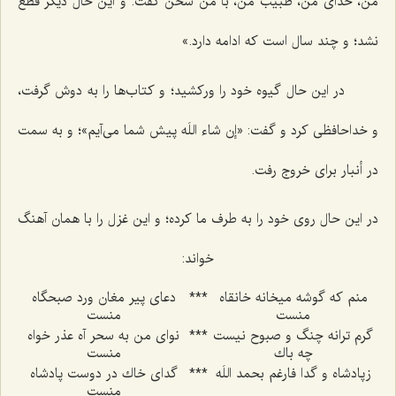
من، خداى من، طبيب من، با من سخن گفت. و اين حال ديگر قطع
نشد؛ و چند سال است كه ادامه دارد.»
در اين حال گيوه خود را وركشيد؛ و كتاب‌ها را به دوش گرفت،
و خداحافظى كرد و گفت: «إن شاء اللَه پيش شما مى‌آيم»؛ و به سمت
در أنبار براى خروج رفت.
در اين حال روى خود را به طرف ما كرده؛ و اين غزل را با همان آهنگ
خواند:
منم كه گوشه ميخانه خانقاه
***
دعاى پير مغان ورد صبحگاه
منست
منست
گرم ترانه چنگ و صبوح نيست
***
نواى من به سحر آه عذر خواه
چه باك
منست‌
زپادشاه و گدا فارغم بحمد اللَه
***
گداى خاك در دوست پادشاه
منست