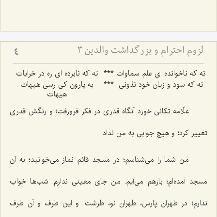
لزوم احترام و بزرگداشت والدین 3
4
ته که ناخوانده ای علم سماوات
***
ته که نابرده ای ره در خرابات
ته که سود و زیان خود نذونی
***
به یارون کی رسی هیهات
هیهات
علّامه تكانى خورد آنگاه قدرى در فكر فرورفت؛ و رنگش قدرى
تغيير كرد؛ و هيچ جوابى به من نداد.
من شما را مى‌شناسم؛ در مسجد قائم نماز مى‌خوانيد؛ به آن
مسجد آمده‌ام؛ بازهم مى‌آيم. من جاى معينى ندارم. شب‌ها خواب
ندارم؛ در طهران پارس، طهران نو، طرشت. و اين طرف و آن طرف