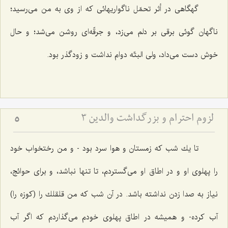
گهگاهى در أثر تحمّل ناگواريهائى كه از وى به من مى‌رسيد؛
ناگهان گوئى برقى بر دلم مى‌زد، و جرقّه‌اى روشن مى‌شد؛ و حال
خوش دست مى‌داد، ولى البتّه دوام نداشت و زودگذر بود.
لزوم احترام و بزرگداشت والدین 3
5
تا يك شب كه زمستان و هوا سرد بود - و من رختخواب خود
را پهلوى او و در اطاق او مى‌گستردم، تا تنها نباشد، و براى حوائج،
نياز به صدا زدن نداشته باشد. در آن شب كه من قلقلك را (كوزه را)
آب كرده- و هميشه در اطاق پهلوى خودم مى‌گذاردم كه اگر آب