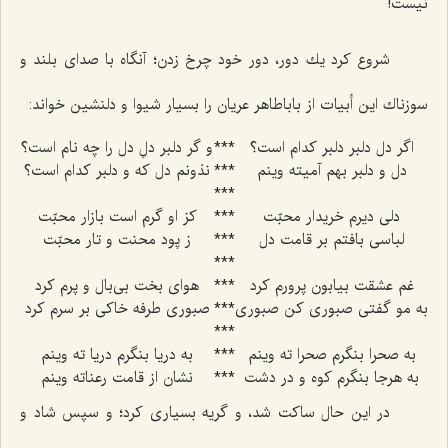
نيست!
شروع كرد يك دور، دور خود چرخ زدن؛ آنگاه با صداى بلند و
سوزناك اين أبيات از باباطاهر عريان را بسيار شيوا و دلنشين خواند:
اگر دل دلبر دلبر كدام است؟
***
و گر دلبر دلِ دل را چه نام است؟
دل و دلبر بهم آميته وينم
***
نذونم دل كه و دلبر كدام است؟
***
دلى ديرم خريدار محبّت
***
كز او گرم است بازار محبّت
لباسى بافتم بر قامت دل‌
***
ز پود محنت و تار محبّت
***
غم عشقت بيابون ‌پرورم كرد
***
هواى بخت بى‌بال‌ و پرم كرد
به مو گفتى صبورى كن صبورى
***
صبورى طرفه خاكى بر سرم كرد
***
به صحرا بنگرم صحرا ته وينم
***
به دريا بنگرم دريا ته وينم‌
به هرجا بنگرم كوه و در دشت
***
نشان از قامت رعناته وينم‌
در اين حال ساكت شد، و گريه بسيارى كرد؛ و سپس شاد و