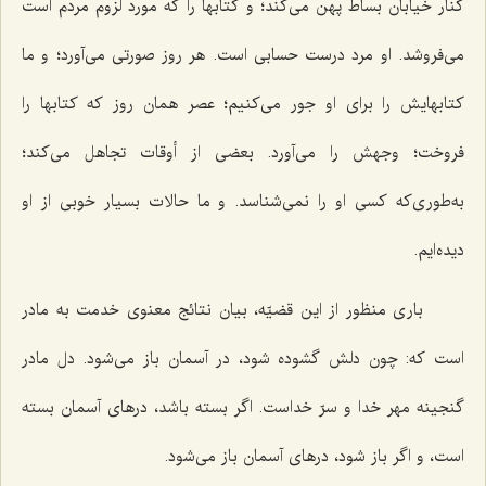
كنار خيابان بساط پهن مى‌كند؛ و كتابها را كه مورد لزوم مردم است
مى‌فروشد. او مرد درست حسابى است. هر روز صورتى مى‌آورد؛ و ما
كتابهايش را براى او جور مى‌كنيم؛ عصر همان روز كه كتابها را
فروخت؛ وجهش را مى‌آورد. بعضى از أوقات تجاهل مى‌كند؛
به‌طورى‌كه كسى او را نمى‌شناسد. و ما حالات بسيار خوبى از او
ديده‌ايم.
بارى منظور از اين قضيّه، بيان نتائج معنوى خدمت به مادر
است كه: چون دلش گشوده شود، در آسمان باز مى‌شود. دل مادر
گنجينه مهر خدا و سرّ خداست. اگر بسته باشد، درهاى آسمان بسته
است، و اگر باز شود، درهاى آسمان باز مى‌شود.