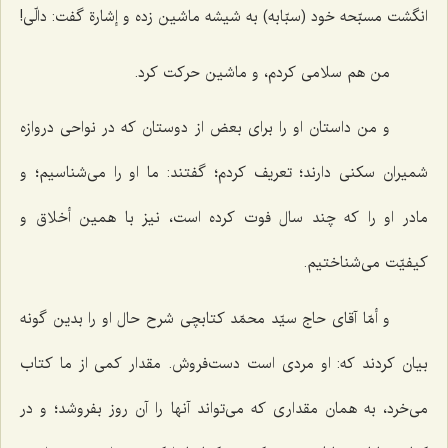
انگشت مسبّحه خود (سبّابه) به شيشه ماشين زده و إشارة گفت: دالّى!
من هم سلامى كردم، و ماشين حركت كرد.
و من داستان او را براى بعض از دوستان كه در نواحى دروازه
شميران سكنى دارند؛ تعريف كردم؛ گفتند: ما او را مى‌شناسيم؛ و
مادر او را كه چند سال فوت كرده است، نيز با همين أخلاق و
كيفيّت مى‌شناختيم.
و أمّا آقاى حاج سيّد محمّد كتابچى شرح حال او را بدين گونه
بيان كردند كه: او مردى است دست‌فروش. مقدار كمى از ما كتاب
مى‌خرد، به همان مقدارى كه مى‌تواند آنها را آن‌ روز بفروشد؛ و در