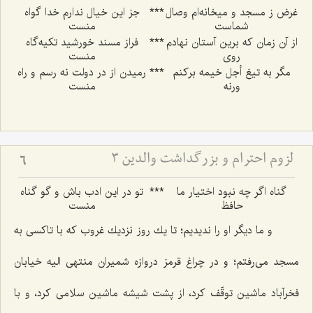
غرض ز مسجد و ميخانه‌ام وصال
***
جز اين خيال ندارم خدا گواه
شماست‌
منست
از آن زمان كه برين آستان نهادم
***
فراز مسند خورشيد تكيه‌گاه
روى
منست
مگر به تيغ أجل خيمه بركنم
***
رميدن از در دولت نه رسم و راه
ورنه
منست
لزوم احترام و بزرگداشت والدین 3
6
گناه اگر چه نبود اختيار ما
***
تو در اين ادب باش و گو گناه
حافظ
منست
و ما ديگر او را نديديم؛ تا يك روز نزديك غروب كه با تاكسى به
مسجد مى‌رفتم؛ و در چراغ قرمز دروازه شميران منتهى اليه خيابان
فخرآباد ماشين توقّف كرد، از پشت شيشه ماشين سلامى كرد، و با