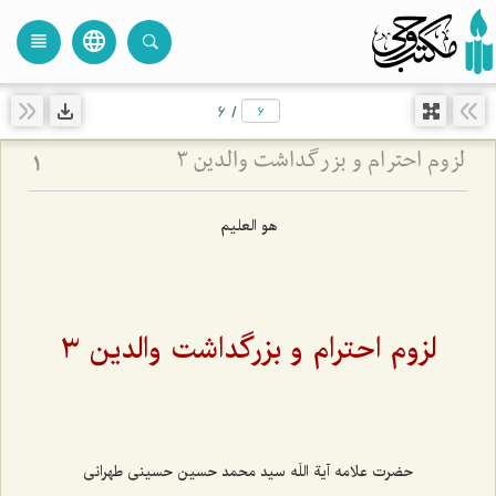
language
view_headline
close
search
6
/
لزوم احترام و بزرگداشت والدین 3
1
هو العلیم
لزوم احترام و بزرگداشت والدین ٣
حضرت علامه آیة اللَه سید محمد حسین حسینی طهرانی