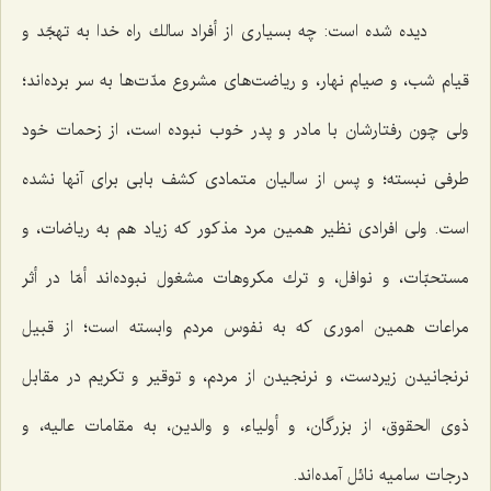
ديده شده است: چه بسيارى از أفراد سالك راه خدا به تهجّد و
قيام شب، و صيام نهار، و رياضت‌هاى مشروع مدّت‌ها به سر برده‌اند؛
ولى چون رفتارشان با مادر و پدر خوب نبوده است، از زحمات خود
طرفى نبسته؛ و پس از ساليان متمادى كشف بابى براى آنها نشده
است. ولى افرادى نظير همين مرد مذكور كه‌ زياد هم به رياضات، و
مستحبّات، و نوافل، و ترك مكروهات مشغول نبوده‌اند أمّا در أثر
مراعات همين امورى كه به نفوس مردم وابسته است؛ از قبيل
نرنجانيدن زيردست، و نرنجيدن از مردم، و توقير و تكريم در مقابل
ذوى الحقوق، از بزرگان، و أولياء، و والدين، به مقامات عاليه، و
درجات ساميه نائل آمده‌اند.