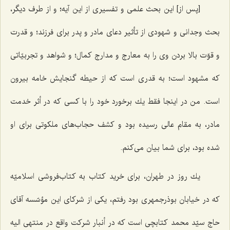
[پس از] اين بحث علمى و تفسيرى از اين آيه؛ و از طرف ديگر،
بحث وجدانى و شهودى از تأثير دعاى مادر و پدر براى فرزند؛ و قدرت
و قوّت بالا بردن وى را به معارج و مدارج كمال؛ و شواهد و تجربيّاتى
كه مشهود است؛ به قدرى است كه از حيطه گنجايش خامه بيرون
است. من در اينجا فقط يك برخورد خود را با كسى كه در أثر خدمت
مادر، به مقام عالى رسيده بود و كشف حجاب‌هاى ملكوتى براى او
شده بود، براى شما بيان مى‌كنم.
يك روز در طهران، براى خريد كتاب به كتاب‌فروشى اسلاميّه
كه در خيابان بوذرجمهرى بود رفتم، يكى از شركاى اين مؤسّسه آقاى
حاج سيّد محمد كتابچى است كه در أنبار شركت واقع در منتهى اليه