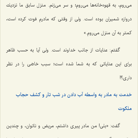
مى‌روم، به قهوه‌خانه‌ها مى‌روم؛ و سر مى‌زنم. منزل سابق ما نزديك
دروازه شميران بوده است. ولى از وقتى كه مادرم فوت كرده است،
كمتر به آن منزل مى‌روم.»
گفتم: عنايات از جانب خداوند است. ولى آيا به حسب ظاهر
براى اين عناياتى كه به شما شده است؛ سبب خاصّى را در نظر
دارى؟!
خدمت به مادر به واسطه آب دادن در شب تار و كشف حجاب
ملكوت‌
گفت: «بلى! من مادر پيرى داشتم، مريض و ناتوان، و چندين