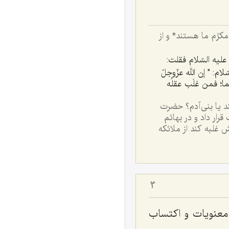
شتگان بندگان بزرگوار و مكرَّم ما هستند* و از
ليه السّلام فقلت:
ام: " إن الله عزّوجلّ
ما؛ فمن غلَب عقلُه
ند يا بنى‌آدم؟ حضرت
قرار داد و در بهائم
 غلبه كند از ملائكه
3
ت معنويات و اكتساب