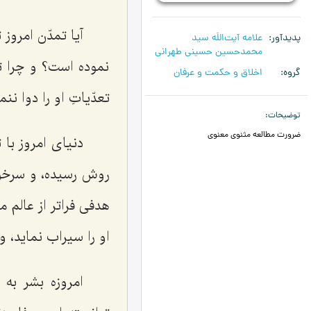
آيا تمدّن امروز
پدیدآور
علامه آیت‌اللَه سید
محمدحسین حسینی طهرانی
نموده است؟ و چرا ت
گروه
اخلاق و حکمت و عرفان
تعدّياتِ او را دوا ن
توضیحات
ضرورت مطالعه مثنوی معنوی
دنياى امروز با 
روش رسيده، و سرخورد
هدفى فراتر از عالم 
او را سيراب نمايد، و
امروزه بشر به