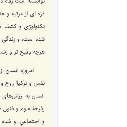
توانسته است رفاه دن
ذرّه‌ اى از مرتبه و
تكنولوژى و كشف اسرا
شده است، و زندگى ما
هرچه وقيح ‌تر و زشت 
امروزه انسان ا
نفس و تزكيۀ روح و ت
انسان به ارزش‌هاى م
رفيعۀ علوم و فنون 
و اجتماعىِ او شده 