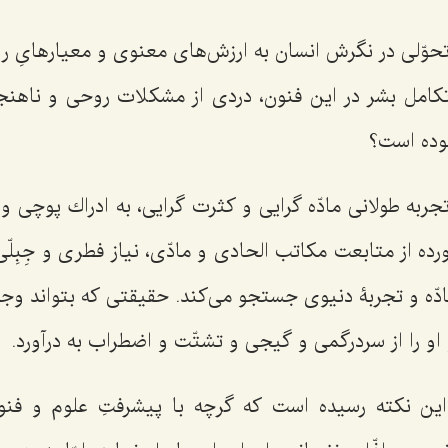
 تحوّلى در نگرش انسان به ارزش‌هاى معنوى و معيارهاىِ ر
كامل بشر در اين فنون، دردى از مشكلات روحى و ناهنج
نموده است؟
تجربه طولانى مادّه‌ گرايى و كثرت‌ گرايى، به ادراك پوچى
ه از متابعت مكاتب الحادى و مادّى، نياز فطرى و جِبِلّى
مادّه و تجربۀ دنيوى جستجو مى‌كند. حقيقتى كه بتواند و
 او را از سردرگمى و گيجى و تشتّت و اضطراب به ‌درآورد.
 اين نكته رسيده است كه گرچه با پيشرفتِ علوم و فنو