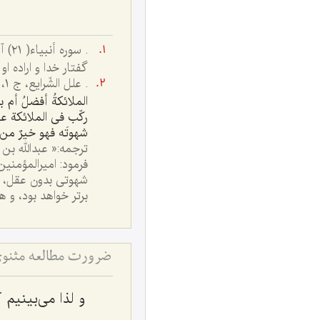
گفتار خدا و اراده ا
. علل الشّرايع، ج ١، ص ٤:« عبدالله
الملائكةُ أفضلُ أم بن
ركّب فى الملائكة عق
شهوتَه فهو خيرٌ من 
ترجمه:« عبدالله بن
فرمود: اميرالمؤمنين
شهوتى بدون عقل، و 
برتر خواهد بود، و 
ضرورت مطالعه مثنوی
و لذا مى‌بينيم