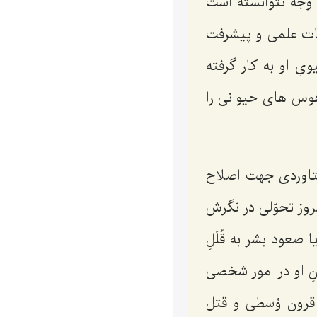
 ‌وجه نتوانسته است
ّيات علمى و پيشرفت
ىِ او به كار گرفته
هوس ‌هاى حيوانى را
ستاوردى جهت اصلاح
روز تحوّلى در نگرش
صعود بشر به قُلَلِ
ِ او در امور شخصى
 قرون وُسطى و قتل