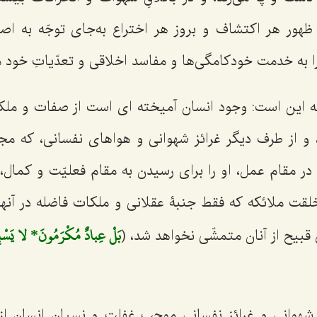
 ظهور هر اكتشاف و بروز هر اختراع به‌جاى توجّه به ا
را به خدمت خودكامگى‌ها و مفاسد اخلاقى و تعدّياتِ خود م
 اين است: وجود انسان آميخته ‌اى است از صفات و ملك
و از طرف ديگر غرائز شهوانى و هواهاى نفسانى، كه مجموع
ن در مقام عمل، او را براى رسيدن به مقام فعليّت و كما
خلقت ملائكه كه فقط جنبۀ عقلانى و ملكات فاضله در آنها ق
بَلْ عِبادٌ مُكْرَمُونَ* لا يَسْبِقُون
قبيح از آنان متمشّى نخواهد شد، (
 شهوانى و غرائز نفسانى موجب غفلت و نسيانِ انسان از