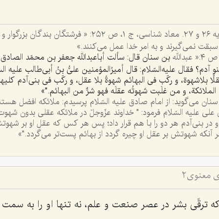
. سوره أنبياء( ٢١) آيه ٢٦ و ٢٧. معاد شناسى، ج ١، ص ٢٥٢: « فر
و سبقت نمى‌گيرند و به امر خدا عمل مى‌كنند.»
بن سنان قال: سألت أباعبدالله جعفر بن محمّد الصادق ع
و آدم؟ فقال عليه‌السّلام: قال أميرُالمؤمنين علىُّ بنُ أبى‌طالب عليه السّل
لًا بلاشهوة، و ركّب فى البهائم شهوةً بلا عقل، و ركّب فى بنى‌آدم كليه
الملائكة، و من غلَبت شهوتُه عقلَه فهو شرٌّ من البهائم."»
 سنان مى‌گويد: از امام صادق عليه السّلام پرسيدم: ملائكه افضل هست
 على عليه السّلام فرمود: " خداوند عزّوجلّ در ملائكه عقلى بدون شهوت 
در بنى‌آدم هر دو را با هم قرار داد؛ پس هر كس كه عقل او بر شهوتش
هر آنكه شهوتش بر عقل او چيره گردد از بهائم پست‌تر مى‌گردد."»
 معنوی2
 كه ترقّى بشر در عصر صنعت و علم، نه تنها او را به سم