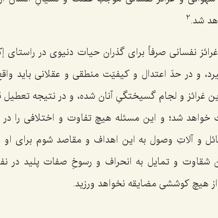
2
هد شد.
رائز نفسانى صرفاً براى گذران حيات دنيوى در راستاى إك
گيرد، و در حدّ اعتدال و كيفيّت منطقى و عقلانى بايد واقع
ن غرائز و لجام گسيختگىِ آنان شده، و در نتيجه تعطيل قو
ث خواهد شد؛ و اين مسئله هيچ تفاوت و اختلافى را در 
سائل و آلاتِ وصول به اين اهداف و مقاصد شوم براى او 
ن شقاوت و تمايل به انحراف و رسوخِ صفات پليد در ن
 از هيچ كوششى مضايقه نخواهد ورزيد.