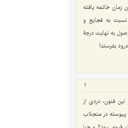
ن زمان خاتمه يافته
 نسبت به فجايع و
صول به نهايت درجۀ
رود بفرستد!
2
اين فنون، دردى از
 پيوسته در منجلاب
ر فرومى‌رود؟ و چرا