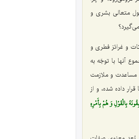
صول متعالى بشرى و
ى‌گيرد؟
ات و غرائز فطرى و
 آنها با توجّه به
ل، مساعدت و ملازمت
رار داده شده، و از
َهُ بِالْقَوْلِ وَ هُمْ بِأَمْرِهِ
 بُعد معنوىِ صفات