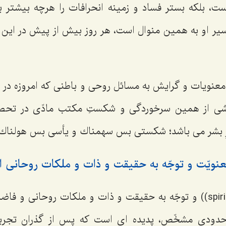
ت، بلكه بستر فساد و زمينه انحرافات را هرچه بيشتر بر
ير او به همين منوال است، هر روز بيش از پيش در اين م
 معنويات و گرايش به مسائل روحى و باطنى كه امروزه در
اشى از همين سرخوردگى و شكستِ مكتب مادّى در تحص
ِ بشر مى ‌باشد؛ شكستى بس سهمناك و يأسى بس هولناك
نويّت و توجّه به حقيقت و ذات و ملكات روحانى ان
معنويت‌ spirituality)) و توجّه به حقيقت و ذات و ملكات روحانى و 
ودى مشخّص، پديده ‌اى است كه پس از گذرانِ تجربه