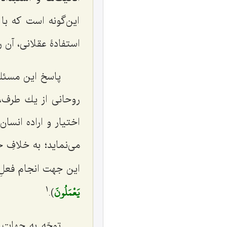
اين‌گونه است كه با
استفادۀ عقلانى، آن 
پاسخ اين مسئله
روحانى از يك طرف، 
اختيار و اراده انسا
مى‌نمايد؛ به خلافِ 
اين جهت انجام فعلِ 
يَعْمَلُونَ
1
).
توجّه به جهاتِ