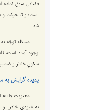
فضايل سوق نداده اس
است؛ و تا حركت و س
شد.
مسئله توجّه به
وجود آمده است، ن
سكونِ خاطر و ضمير
پديده گرايش به مع
به قيودى خاص و حد