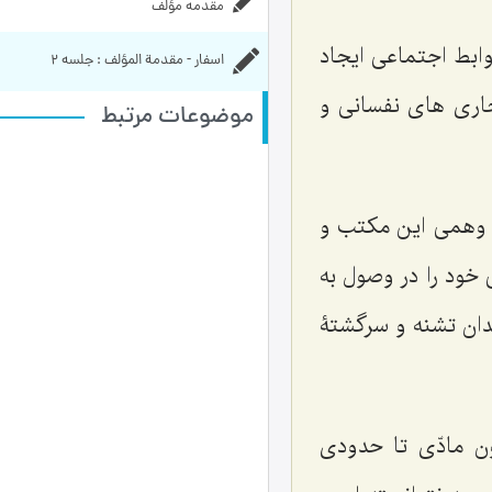
مقدمه مؤلف
وابط اجتماعى ايجاد
اسفار - مقدمة المؤلف : جلسه ۲
ارى ‌هاى نفسانى و
موضوعات مرتبط
 و وهمى اين مكتب و
 خود را در وصول به
جدان تشنه و سرگشتۀ
ن مادّى تا حدودى