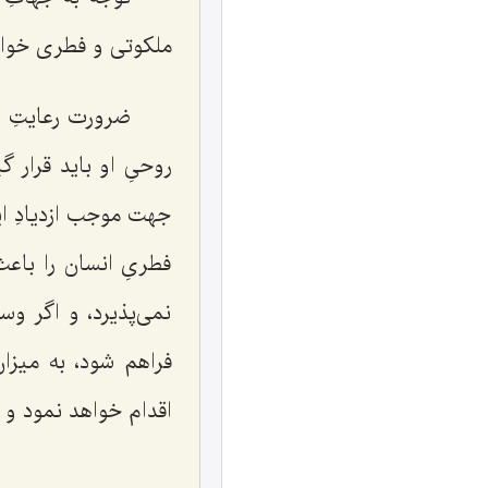
ملكوتى و فطرى خوا
ضرورت رعايتِ غ
روحىِ او بايد قرار 
جهت موجب ازديادِ اي
فطرىِ انسان را باع
نمى‌پذيرد، و اگر و
فراهم شود، به ميزا
اقدام خواهد نمود و