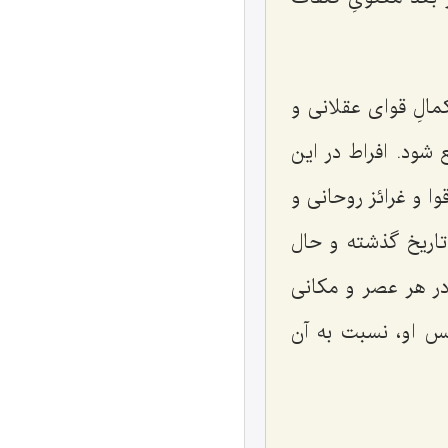
مالِ قواى عقلانى و
 شود. افراط در اين
ا و غرائز روحانى و
تاريخ گذشته و حال
در هر عصر و مكانى
فس او، نسبت به آن