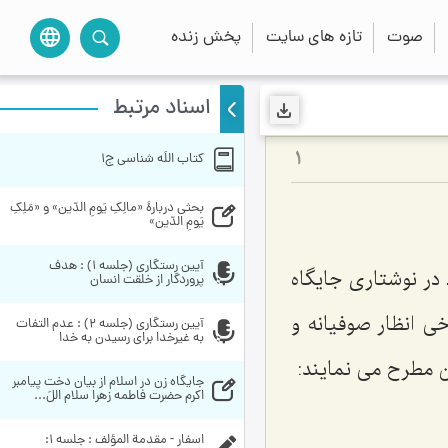
صوت
تازه های سایت
پخش زنده
language
اسناد مرتبط
کتاب اللَه شناسی ج1
1
بحثی دربارۀ «مالِکِ یَومِ الدّین» و «مَلِکِ 
یَومِ الدّین» 
آیین رستگاری (جلسه 1) : هدف 
در نوشتاری جایگاه
پروردگار از خلقت انسان 
ی انظار صوفیانه و
آیین رستگاری (جلسه 2) : عدم التفات 
به غیرخدا براى رسیدن به خدا
 مطرح می نمایند:
جايگاه زن در اسلام از بيان دخت پيامبر 
اكرم حضرت فاطمه زهرا سلام اللَ...
اسفار - مقدمة المؤلف : جلسه ۱: 