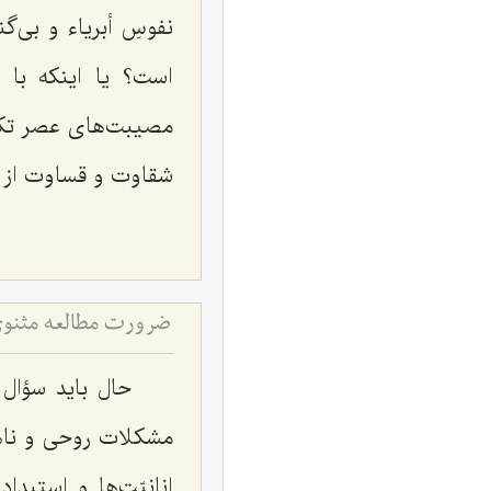
نفوسِ أبرياء و بى‌گ
است؟ يا اينكه با 
مصيبت‌هاى عصر تكنو
شقاوت و قساوت از سر
ضرورت مطالعه مثنوی
حال بايد سؤال 
مشكلات روحى و ناهن
انانيّت‌ها و استبدا