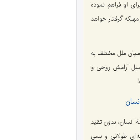
اى او فراهم نموده
هلكه گرفتار خواهد
 ميان ملل مختلف به
يل آرامش روحى و
!
سان‌
فاضلۀ انسان، بدون تقيّد
‌اى طولانى و بسى