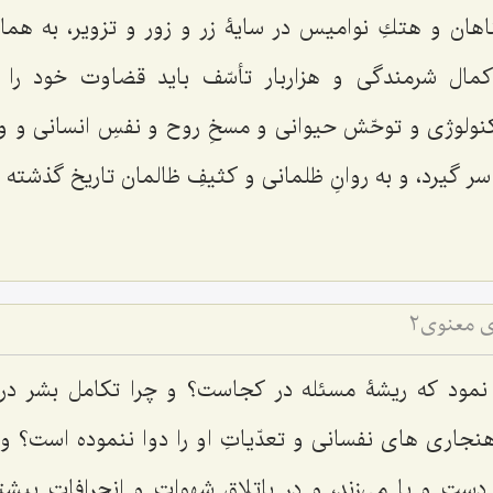
ناهان و هتكِ نواميس در سايۀ زر و زور و تزوير، به هما
كمال شرمندگى و هزاربار تأسّف بايد قضاوت خود را
لوژى و توحّش حيوانى و مسخِ روح و نفسِ انسانى و و
 گيرد، و به روانِ ظلمانى و كثيفِ ظالمان تاريخ گذشته د
 معنوی2
نمود كه ريشۀ مسئله در كجاست؟ و چرا تكامل بشر در 
جارى ‌هاى نفسانى و تعدّياتِ او را دوا ننموده است؟ و
د دست و پا مى‌زند، و در باتلاقِ شهوات و انحرافات بيشت