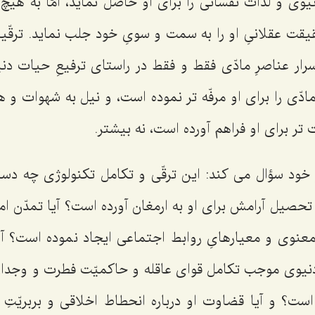
يوى و لذّات نفسانى را براى او حاصل نمايد، امّا به ‌هيچ
 حقيقت عقلانىِ او را به سمت و سوىِ خود جلب نمايد. ترق
ر عناصرِ مادّى فقط و فقط در راستاى ترفيعِ حيات دنيو
دّى را براى او مرفّه ‌تر نموده است، و نيل به شهوات و 
‌تر براى او فراهم آورده است، نه بيشتر.
ز خود سؤال مى ‌كند: اين ترقّى و تكامل تكنولوژى چه د
حصيل آرامش براى او به ارمغان آورده است؟ آيا تمدّن ام
عنوى و معيارهاىِ روابط اجتماعى ايجاد نموده است؟ آيا 
دنيوى موجب تكامل قواى عاقله و حاكميّت فطرت و وجدان
است؟ و آيا قضاوت او درباره انحطاط اخلاقى و بربريّتِ