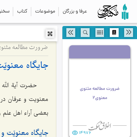
عرفا و بزرگان
موضوعات
کتاب
سخنرا
ضرورت مطالعه مثنوی
جايگاه معنويّت
حضرت آیة الله 
ضرورت مطالعه مثنوی
معنوی2
معنویت و عرفان در 
بعضی آراء اهل علم 
جايگاه معنويّت و
14976