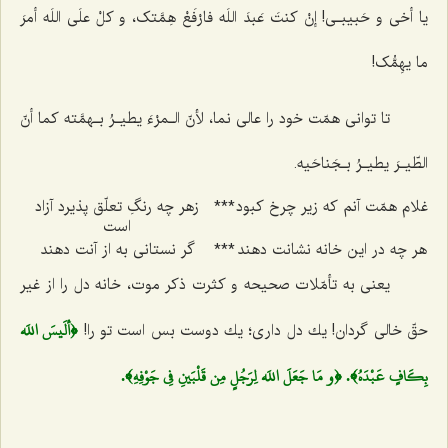
یا أخی و حَبیبـی! إنْ کنتَ عَبدَ اللَه‌ فارْفَعْ هِمَّتک، و کلْ علَی اللَه أمرَ
ما یهِمُّک!
تا توانی همّت خود را عالی نما،
لأنّ الـمرْءَ یطیـرُ بـهمَّته کما أنّ
الطّیـرَ یطیـرُ بـجَناحَیه.
غلام همّت آنم كه زیر چرخ كبود
***
زهر چه رنگِ تعلّق پذیرد آزاد
است
هر چه در این خانه نشانت دهند
***
گر نستانی به از آنت دهند
یعنی به تأمّلات صحیحه و كثرت ذكر موت، خانه دل را از غیر
﴿ألَيسَ اللَه
حقّ خالی گردان! یك دل داری؛ یك دوست بس است تو را!
بِكَافٍ عَبْدَهُ﴾. ﴿و مَا جَعَلَ اللَه لِرَجُلٍ مِن قَلْبَينِ فِي جَوْفِهِ﴾.