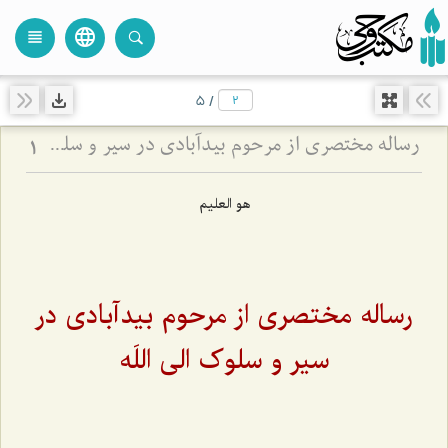
language
view_headline
close
search
5
/
رساله مختصري از مرحوم بيدآبادي در سير و سلوک الي اللَه
1
هو العلیم
رساله مختصری از مرحوم بیدآبادی در
سیر و سلوک الی اللَه