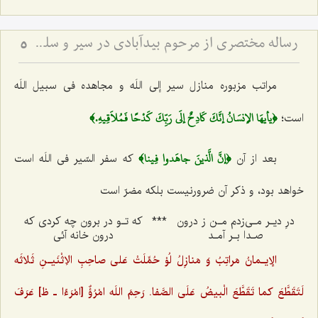
رساله مختصري از مرحوم بيدآبادي در سير و سلوک الي اللَه
5
مراتب مزبوره منازل سیر إلی اللَه و مجاهده فی سبیل اللَه
﴿يأيهَا الإنسَانُ إنَّكَ كَادِحٌ إلَي رَبِّكَ‌ كَدْحًا فَمُلاَقِيهِ.﴾
است؛
﴿إنَّ الَّذينَ جاهَدوا فِينا﴾
بعد از آن
كه سفر السّیر فی اللَه است
خواهد بود، و ذكر آن ضرورنیست بلكه مضرّ است
درِ دیـر مـی‌زدم مـن ز درون
***
كه تـو در برون چه كردی كه
صـدا بـر آمـد
درون خانه آئی
الإیـمانُ مَراتِبُ وَ مَنازِلُ لُوْ حُمِّلَتْ عَلی صاحِبِ الاِثْنَیـنِ ثَلاثَه
لَتَقَطَّعَ کما تَقَطَّعَ الْبیضُ عَلَی الصَّفا. رَحِمَ‌ اللَه امْرُؤٌ [امْرَءً‌ا ـ ظ] عَرَفَ