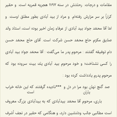
مقامات و درجات. رحلتش در سنه ١١٩٧ هجریه قمریه است. و حقیر
كراراً بر سر مزارش رفته‌ام. و مراد از بید آبادی بطور مطلق اوست. و
امّا آقا محمّد جواد بید آبادی از عرفاءِ زمان اخیر بوده است، استاد والد
صدّیق مكرّم حاج محمّد حسن شركت است. آقای حاج محمّد حسن
دام توفیقه گفتند : مرحوم پدر ما می‌گفت : آقا محمّد جواد بید آبادی
را كسی نشناخت؛ و خود مرحوم بید آبادی یك بیت سروده بود كه
مرحوم پدرم یادداشت كرده بود :
صد گنج نهان بود مرا در دل و
***
نادیده گرفتند كه این خانه خراب
یاران
است
باری، مرحوم آقا محمّد بیدآبادی كه به بیدآبادی بزرگ معروف
است مطالبی جالب ودلنشین دارد، و هنگامی‌ كه حقیر در نجف أشرف