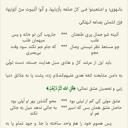
بالـهَوَی؛ و اسْتَعینوا فـی کلّ صَنْعه بِأرْبابِها، وَ أتُوا الْبُیوتَ مِنْ أبْوَابِهَا؛
فإنّ التَمنّی‌ بِضاعَه الـهَلکی.
آئینه شو جمال پری طلعتان
***
جاروب كن تو خانه و پس
طلب
میهمان طلب
چو مستعدّ نظر نیستی وصال
***
كه جام جم نكند سود وقت
مجو
بی‌بصری
باید اول از مرشد كلّ و هادی سبل هدایت جسته، دست تولّی
به دامن متابعت ائمّه هدی علیهم‌السّلام زده، پشت پا به علائق دنیا
﴿قُلِ اللَه ثُمَّ ذَرْهُمْ.﴾
زنی و تحصیل عشق نمائی؛
عشق مولی كِی كم از لیلی بود
***
محو گشتن بهر او أولی بود
حاصل عشق همان بس كه اسیر
***
به جائی ندهد میل به جائی
غم او
نكند
پس هموم خود را همّ واحد ساخته با جدّ و جهد تمام پا به