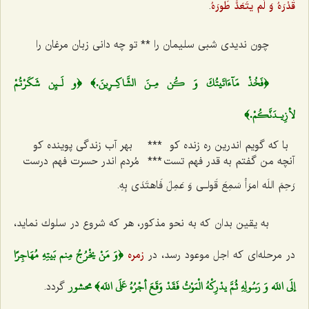
قَدْرَهُ‌ وَ لَم یتَعَدَّ طَورَهُ
.
چون ندیدی شبی سلیمان را ** تو چه دانی زبان مرغان را
﴿فَخُذْ مَآءَ‌اتَيتُكَ وَ كُن مِـنَ الشَّاكِـرِينَ‌.﴾ ﴿و لَـئِن شَكَرْتُمْ
لأزِيـدَنَّكُمْ.﴾
با كه گویم اندرین ره زنده كو
***
بهر آب زندگی پوینده كو
آنچه من گفتم به قدر فهم تست
***
مُردم اندر حسرت فهم درست
رَحِمَ اللَه امرَأ سَمِعَ قَولـی وَ عَمِلَ فَاهتَدَی بِهِ.
به یقین بدان كه به نحو مذكور، هر كه شروع در سلوك نماید،
﴿وَ مَنْ يخْرُجُ مِنم بَيتِهِ مُهَاجِرًا
در مرحله‌ای كه اجل موعود رسد، در
زمره
إلَي اللَه وَ رَسُولِهِ ثُمَّ يدْرِكْهُ الْمَوْتُ فَقَدْ وَقَعَ أجْرُهُ عَلَي اللَه﴾ محشور
گردد.