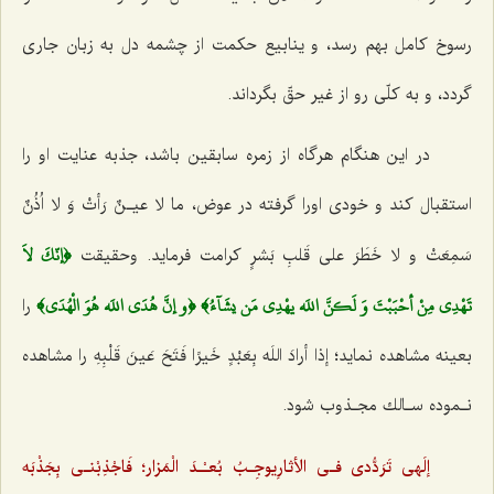
رسوخ كامل بهم رسد، و ینابیع حكمت از چشمه دل به زبان جاری
گردد، و به كلّی رو از غیر حقّ بگرداند.
در این هنگام هرگاه از زمره سابقین باشد، جذبه عنایت او را
استقبال كند و خودی اورا گرفته در عوض،
ما لا عیـنٌ رَأتْ وَ لا اُذُنٌ‌
﴿إنّكَ لاَ
سَمِعَتْ و لا خَطَرَ علی‌ قَلبِ بَشرٍ
كرامت فرماید. وحقیقت
تَهْدِي مِنْ أحْبَبْتَ‌ وَ لَكنَّ اللَه يهْدِي مَن يشَآءُ﴾ ﴿و إنَّ هُدَي اللَه هُوَ‌ الْهُدَي﴾
را
بعینه مشاهده نماید؛
إذا أرادَ اللَه بِعَبْدٍ خَیرًا فَتَحَ عَینَ قَلْبِهِ
را مشاهده
نـموده سـالك مجـذوب شود.
إلَهی تَرَدُّدی فـی الأثارِیوجِـبُ بُعـْـدَ‌ الْمَزار؛ فَاجْذِبْنـی بِجَذْبَه