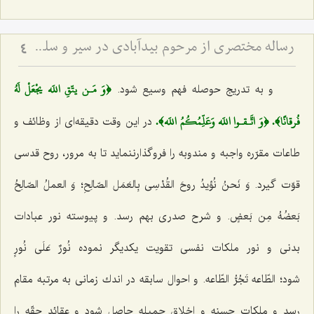
رساله مختصري از مرحوم بيدآبادي در سير و سلوک الي اللَه
4
﴿وَ مَـن يتّقِ اللَه يجْعَلْ لَهُ
و به تدریج حوصله فهم وسیع شود.
فُرقانًا﴾. ﴿وَ اتَّـقـوا اللَه وَعَلِّمُكُمُ اللَه﴾.
در این وقت دقیقه‌ای از وظائف و
طاعات مقرّره واجبه و مندوبه را فروگذارننماید تا به مرور، روح قدسی
قوّت گیرد.
وَ نَحنُ نُؤیدُ روحَ القُدْسِی بِالعَمَل الصّالِحِ؛ وَ العملُ الصّالِحُ
بَعضُهُ مِن بَعضٍ
. و شرح صدری بهم رسد. و پیوسته نور عبادات
بدنی و نور ملكات‌‌ نفسی‌ تقویت یكدیگر نموده
نُورٌ عَلَی نُورٍ
شود؛
الطّاعه تَجُرُّ الطّاعه
. و احوال سابقه در اندك زمانی به مرتبه مقام
رسد و ملكات حسنه و اخلاق جمیله حاصل شود و عقائد حقّه را