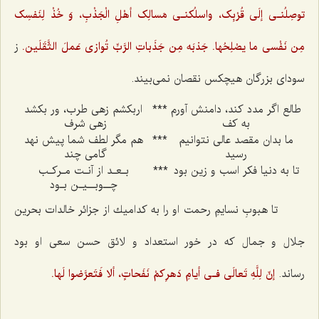
توصِلُنـی إلَی قُرْبِک، واسلُکنـی مَسالِک‌ أهْلِ الْجَذْبِ‌، وَ‌ خُذْ لِنَفسِک‌
مِن نَفْسی ما یصْلِحُها. جَذبَه مِن جَذَباتِ الرَّبِّ تُوازی عَملَ الثَّقَلَین.
ز
سودای بزرگان هیچكس نقصان نمی‌بیند.
طالع اگر مدد كند، دامنش آورم
***
اربكشم زهی طرب، ور بكشد
به كف
زهی شرف
ما بدان مقصد عالی نتوانیم
***
هم مگر لطف شما پیش نهد
رسید
گامی‌ چند
تا به دنیا فكر اسب و زین بود
***
بـعـد از آنـت مـركـب
چــوبــیـن بـود
تا هبوبِ نسایمِ رحمت او را به كدامیك از جزائر خالدات بحرین
جلال و جمال كه در خور استعداد و لائق حسن سعی او بود
رساند.
إنّ لِلَّهِ تَعالَی فـی أیامِ دَهرِکمْ نَفَحاتٍ، ألا فَتَعرَّضوا لَها.