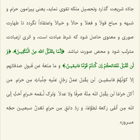
جادّه شریعت گذارد وتحصیل ملكه تقوی نماید، یعنی پیرامون حرام و
شبهه و مباح قولاً و فعلاً و حالاً و خیالاً واعتقاداً نگردد تا طهارت
صوری و معنوی حاصل شود كه شرط عبادت است، و اثری ازعبادت
﴿إنَّمَا يتَقَبَّلُ اللَه مِنَ الْمُتَّقِيـنَ﴾. ﴿وَ
مترتّب شود و محض صورت نباشد.
لَن تُقْبَلَ نَفَقاتكُمْ إن كُنتُمْ قَوْمًا فاسِقيـنَ.﴾
وَ ما مَنَعَهُ عَن قَبولِ صَدَقاتِهِم
إلاّ کوْنُهُمْ فاسِقیـنَ. لَن یقْبَلَ عَمَلُ رَجُلٍ عَلَیهِ جِلْبابٌ مِن حَرام. مَن
أکلَ حَرامًا لَن یقْبَلَ اللَه مِنْهُ صَرفًا ولا عَدلاً. وَتَرک لُـقمه‌ حَـرامٍ أحَبُّ إلَی
اللَه مِن ألفَی رَکعة تَطوُّعًا، وَ رَدّ دانِقٍ مِن حرامٍ تَعْدِلُ سَبعیـنَ حِجَّه
مَبـرورَه.