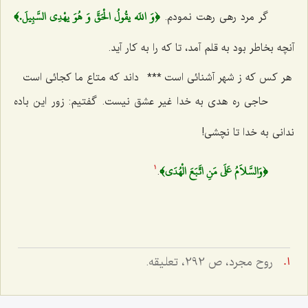
﴿وَ اللَه يقُولُ الْحَقَّ وَ هُوَ يهْدِي السَّبِيلَ.﴾
گر مرد رهی رهت نمودم.
آنچه بخاطر بود به قلم آمد، تا كه را به كار آید.
هر كس كه ز شهر آشنائی است
***
داند كه متاع ما كجائی است
حاجی ره هدی به خدا غیر عشق نیست. گفتیم: زور این باده
ندانی به خدا تا نچشی!
﴿وَالسَّلاَمُ عَلَي مَنِ اتَّبَعَ الْهُدَي﴾
.
1
روح مجرد، ص 292، تعلیقه.