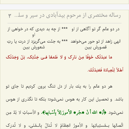
رساله مختصري از مرحوم بيدآبادي در سير و سلوک الي اللَه
3
در دو عالم گر تو آگاهی از او
***
از چه بد دیدی كه در خواهی از
او
الهی زاهد از تو حور می‌خواهد
***
به‌ جنّت می‌گریزد از‌‌ درت‌ یا ربّ
قصورش بین
شعورش بین
مَا عَبَدْتُک خَوْفًا مِنْ نارِک وَ لا طَمَعًا فـی جَنَّتِک، بَلْ وَجَدْتُک
أهْلاً لِلْعِبادَة فَعَبَدْتُكَ.
هر دو عالم را به یك بار از دل تنگ برون كردیم تا جای تو
باشد. و تحصیل این كار به هوس نمی‌شود؛ بلكه تا نگذری از هوس
﴿أبَی اللَه أ نْ یجْری الأمورَ إلاّ بِأسْبابِها﴾.
نمی‌شود.
و الأسبابُ لا بُدَّ مِن
اتِّصالِها بـمُسبِّباتِها. و الاُمورُ العِظامُ لا تُنالُ بِالـمُنَی، و لا تُدرَک