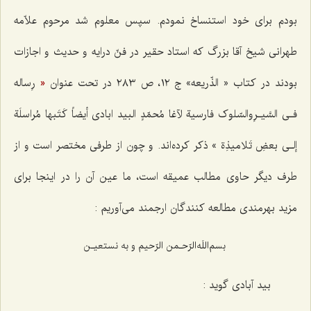
بودم برای خود استنساخ نمودم. سپس معلوم شد مرحوم علاّمه
طهرانی شیخ آقا بزرگ كه استاد حقیر در فنّ درایه و حدیث و اجازات
بودند در كتاب « الذّریعه» ج ١٢، ص ٢٨٣ در تحت عنوان
«
رِساله‌
فـی السَّیـرِوالسّلوک فارسیة لآغا مُحمّدٍ البید ابادی أیضاً كَتَبها مُراسلَة
إلـی بعضِ تَلامیذِة
» ذكر كرده‌اند. و چون از طرفی مختصر است و از
طرف دیگر حاوی مطالب عمیقه است، ما عین آن را در اینجا برای
مزید بهرمندی مطالعه كنندگان ارجمند می‌آوریم :
‌
بسم‌‌اللَه‌الرّحـمن‌ الرّحیم‌‌ و به‌ نستعیـن
بید آبادی گوید :