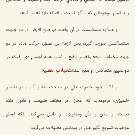
را با تمام موجوداتي كه با آنها نسبت و اضافه دارد تغيير ندهد.
و عـلاوه مـمكـنست در آنِ واحـد دو طـيّ الأرض در دو جـهت
مـتعـاكـس صورت گيرد، پس لازمه اين تصوّر، حركت مادّه در دو
جهت مختلف است؛ وتغيير وضع و نِسب همه اجسام ذي إضافه در
دو تغيير متعاكس؛
وَ هَذِهِ الـمُسْتَحیلاتِ العَقلیه
.
و ثانياً: خود حضرت عالي در مباحث اعجاز أنبياء در تفسير
«الميزان» فرموده‌ايد كه: اعجاز‌‌، امر مخالف طبيعت و قانون مادّه
نيست، و سُنَن و عِلَل ومعلولات را باطل نمي‌كند؛ بلكه اعجاز
موجبات تسريع تأثير علل در پيدايش معلولات مي‌گردد.