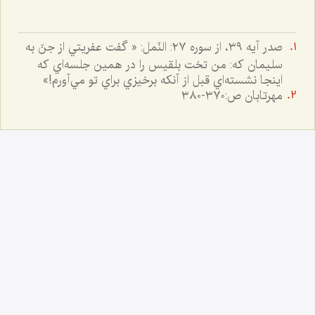
صدر آيه ٣٩، از سوره ٢٧: النّمل: « گفت عفريتي از جنّ به
سليمان كه: من تخت بلقيس را در همين جلسه‌اي كه
اينجا نشسته‌اي قبل از آنكه برخيزي براي تو مي‌آورم!»
مهرتابان ص:٣٧٠-٣٨٠