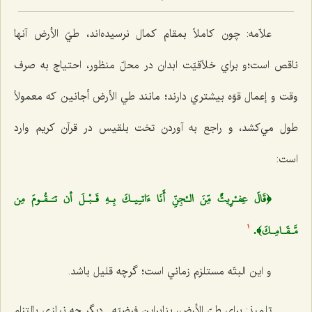
علاّمه: چون كاملاً بمقام كمال نرسيده‌اند، طيّ الأرض آنها
ناقص است؛و براي خلاّقيّت ابدان در محلّ منظور، احتياج به صرف
وقت و إعمال قوّه بيشتري دارند؛ مانند طي الأرض أجانين كه معمولاً
طول مي‌كشد، و راجع به آوردن تخت بلقيس در قرآن كريم وارد
است:
﴿قَالَ عِفـْرِيتٌ مِّنَ الـْجِنِّ أَنَا ءَ‌اتـِيـكَ بِـهِ قَـبْـلَ أن تـَـقُـومَ مِن
مَّـقَـامِـكَ﴾.
1
و اين البتّه مستلزم زماني است؛ گرچه قليل باشد.
تلميذ: براي طيّ الأرض، بنابراين فرضيّه , ديگر چه نيازي بالتزام