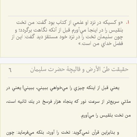
«و كسيكه در نزد او علمي از كتاب بود گفت: من تخت
بلقيس را در اينجا مي‌آورم قبل از آنكه نگاهت برگردد؛ و
چون سليمان تخت را در نزد خود مستقرّ ديد گفت: اين از
فضل خداي من است.»
حقيقت طيّ الأرض و قاليچة حضرت سليمان
6
يعني قبل از اينكه چيزي را مي‌خواهي ببيني، ببيني! يعني در
مدّتي سريع‌تر از سرعت نور كه پنجاه هزار فرسخ در يك ثانيه است،
من تخت بلقيس را مي‌آورم.
و بنابراين قرآن نمي‌گويد: تخت را آورد، بلكه مي‌فرمايد: چون