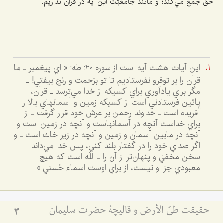
حقّ جمع مي‌كند؛ و مانند جامعيّت اين آيه در قرآن نداريم.
اين آيات هشت آيه است از سوره ٢٠: طه: « اي پيغمبر ـ ما
قرآن را بر توفرو نفرستاديم تا تو بزحمت و رنج بيفتي!‌ ـ
مگر براي يادآوري براي كسيكه از خدا مي‌‌ترسد ـ قرآن،
پائين فرستادني است از كسيكه زمين و آسمانهاي بالا را
آفريده است ـ خداوند رحمن بر عرش خود قرار گرفت ـ از
براي خداست آنچه در آسمان‎هاست و آنچه در زمين است و
آنچه در مابين آسمان و زمين و آنچه در زير خاك است ـ و
اگر صداي خود را در گفتار بلند كني، پس خدا مي‌داند
سخن مخفيّ و پنهان‌تر از آن را ـ اللَه است كه هيچ
معبودي جز او نيست، از براي اوست اسماء حُسني.»
حقيقت طيّ الأرض و قاليچة حضرت سليمان
3