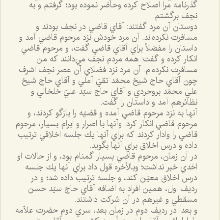
گذرنامه مرا اصلاح كرده وحاضر نموده بود؛ گرفتم و به
نجف برگشتم.
دوستان آن مرد گفتند: آقاي قاضي در نجف بودند و
مسافرت نكرده‌اند. آن مرد خودش نزد مرحوم قاضي آمد و
داستان را مفصّلاً براي آقاي قاضي گفت، و مرحوم قاضي
انكار كرده و گفت: همه مردم نجف مي‌دانند كه من
مسافرت نكرده‌ام. آن مرد نزد فضلاي آن عصر نجف اشرف
چون آقاي حاج شيخ محمّد تقيّ آملي و آقاي حاج شيخ
علي محمّد بروجردي و آقاي حاج سيّد عليّ خلخالي و
نظائرهم آمد و داستان را گفت.
آنها به نزد مرحوم قاضي آمده و قضيّه را بازگو كردند، و
مرحوم قاضي انكار كرد. وآنها با اصرار و ابرام بسيار، مرحوم
قاضي را وادار كردند كه براي آنها يك جلسه اخلاقي ترتيب
داده و درس اخلاق براي آنها بگويد.
در آن زمان، مرحوم قاضي بسيار گمنام بود، و از حالات او
احَدي خبر نداشت؛ وبالأخره قول داد براي آنها يك جلسه
درس اخلاق معيّن كند، و جلسه ترتيب داده شد؛ و در
رديف اول، همين افراد به اضافه آقاي حاج سيّد حسن
مسقطي و غيرهم در آن شركت داشتند.
و بعداً در رديف دوم در زمان بعد، سري دوم حضرت علاّمه