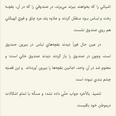
اشيائي را كه بخواهند ببرند مي‌برند، درِ صندوقي را كه در آن، بقچـه
رخت و لبـاس بـود مـقفّل كردند و علاوه يك مرد چاق و قويّ الهيكلي
هم روي صندوق نشست.
در عين حال فوراً ديدند بقچه‌هاي لباس در بيرون صندوق
است، وچون در صندوق را باز كردند ديدند صندوق خالي است؛ و
معلوم شد در آنِ واحد، اجانين بقچه‌ها را بيرون آورده‌اند. و اين قضيّه
چشم بندي نبوده است.
تلميذ: بالأخره جواب حلّي داده نشد؛ و مسأله با تمام اشكالات
درموطن خود باقيست.