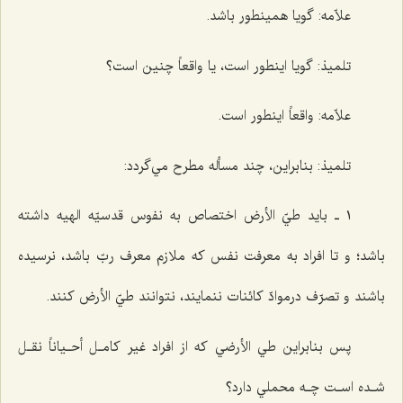
علاّمه: گويا همينطور باشد.
تلميذ: گويا اينطور است، يا واقعاً چنين است؟
علاّمه: واقعاً اينطور است.
تلميذ: بنابراين، چند مسأله مطرح مي‌گردد:
١ ـ بايد طيّ الأرض اختصاص به نفوس قدسيّه الهيه داشته
باشد؛ و تا افراد به معرفت نفس كه ملازم معرف ربّ باشد، نرسيده
باشند و تصرّف درموادّ كائنات ننمايند، نتوانند طيّ الأرض كنند.
پس بنابراين طي الأرضي كه از افراد غير كامـل أحـياناً نقـل
شـده اسـت چـه محملي دارد؟