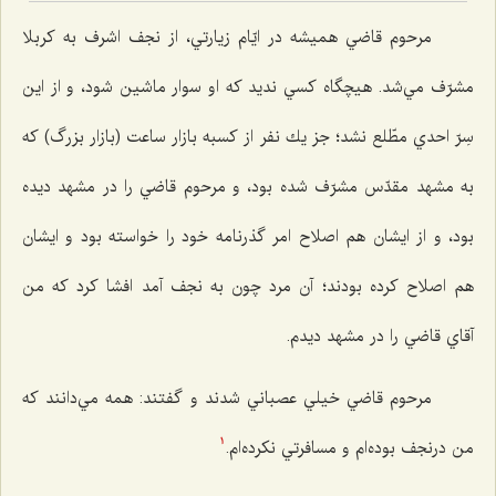
مرحوم قاضي هميشه در ايّام زيارتي، از نجف اشرف به كربلا
مشرّف مي‌شد. هيچگاه كسي نديد كه او سوار ماشين شود، و از اين
سِرّ احدي مطّلع نشد؛ جز يك نفر از كسبه بازار ساعت (بازار بزرگ) كه
به مشهد مقدّس مشرّف شده بود، و مرحوم قاضي را در مشهد ديده
بود، و از ايشان هم اصلاح امر گذرنامه خود را خواسته بود و ايشان
هم اصلاح كرده بودند؛ آن مرد چون به نجف آمد افشا كرد كه من
آقاي قاضي را در مشهد ديدم.
مرحوم قاضي خيلي عصباني شدند و گفتند: همه مي‌دانند كه
من درنجف بوده‌ام و مسافرتي نكرده‌ام.
1