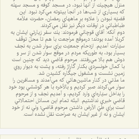
منزل هيچيك از آنها نبود، در مسجد كوفه و مسجد سهله
كه بسياري از شب‌ها در آنجا بيتوته مي‌كرد نبود. اين
قضيّه نبودن را علاوه بر ماههاي رمضان، حضرت علاّمه
طباطبائي در اوقات ديگر نيز نقل مي‌كردند.
دوم آنكه: آقاي قوچاني فرمودند: يك سفر زيارتي ايشان به
كربلا آمده بودند؛ درموقع مراجعت با هم تا محلّ توقّف
سيّارات آمديم. ازدحام جمعيّت براي سوار شدن به نجف
بسيار بود، به طوريكه مردم در موقع سوار شدن از سر و
دوش هم بالا مي‌رفتند. مرحوم قاضي ديد كه چنين است
با كمال خونسردي بكنار گاراژ رفته، و پشت به ديوار روي
زمين نشست و مشغول جيگاره كشيدن شد.
ما مدّتي در كنار ماشين‌هائي كه مي‌آمدند و مسافرين را
سوار مي‌كردند صبر كرديم و بالأخره با هر كوششي بود خود
را بداخل سيّاره‌اي وارد كرديم، و آمديم نجف و از مرحوم
قاضي خبري نداشتيم. البتّه تمام اين مسائل احتمالاتي
است براي طيّ الأرض داشتن مرحوم قاضي؛ ولي نه از خود
ايشان و نه از غير ايشان به صراحت نقل نشده است.