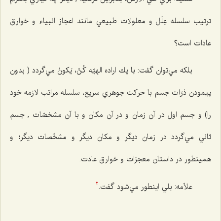
ترتيب سلسله عِلَل و معلولات طبيعي مانند اعجاز انبياء و خوارق
عادات است؟
بلكه مي‌توان گفت: با يك اراده الهيّه كُنْ، يَكونُ مي‌گردد ( بدون
پيمودن ذرّات جسم با حركت جوهري سريع، سلسله مراتب لازمه خود
را) و جسم اول در آن زمان و در آن مكان و با آن مشخصّات , جسم
ثاني مي‌گردد در زمان ديگر و مكان ديگر و مشخّصات ديگر؛ و
همينطور در داستان معجزات و خوارق عادت.
علاّمه: بلي اينطور مي‌شود گفت.
2