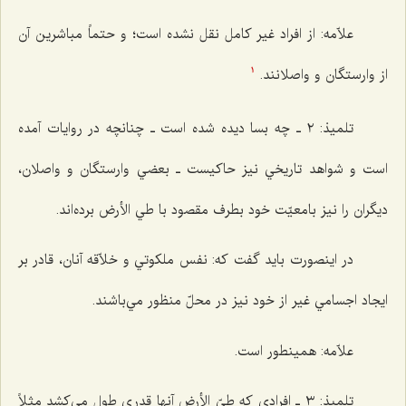
علاّمه: از افراد غير كامل نقل نشده است؛ و حتماً مباشرين آن
از وارستگان و واصلانند.
1
تلميذ: ٢ ـ چه بسا ديده شده است ـ چنانچه در روايات آمده
است و شواهد تاريخي نيز حاكيست ـ بعضي وارستگان و واصلان،
ديگران را نيز بامعيّت خود بطرف مقصود با طي الأرض برده‌اند.
در اينصورت بايد گفت كه: نفس ملكوتي و خلاّقه آنان، قادر بر
ايجاد اجسامي غير از خود نيز در محلّ منظور مي‌باشند.
علاّمه: همينطور است.
تلميذ: ٣ ـ افرادي كه طيّ الأرض آنها قدري طول مي‌كشد مثلاً