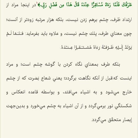
طَرْفُكَ فَلَمَّا رَءَ‌اهُ مُسْتَقِرًّا عِنْدَهُ قَالَ هَذَا مِن فَضْلِ رَبِّي.﴾
در اينجا مراد از
1
ارتداد طَرف، چشم برهم زدن نيست، بلكه هزار مرتبه زودتر از آنست؛
چون معناي طرف، پلك چشم نيست، و علاوه بايد بفرمايد:
فـَلـَمّا لَـمْ
يَرْتَدَّ إِلَـيْهِ طَـرْفـُهُ رَءَ‌اهُ مُسْـتـَقـِرًّا عِـنـْدَهُ.
بلكه طرف بمعناي نگاه كردن با گوشه چشم است؛ و مراد
اينست كه:قبل از آنكه نگاهت برگردد؛ يعني شعاع بَصَرت كه از چشم
خارج مي‌شود و به اشياء مي‌افتد، و بواسطه قاعده انعكاس و
شكستگي نور برمي‌گردد و از آن اشياء به چشم مي‌خورد و بدين‌جهت
إبصار متحقّق مي‌گردد.