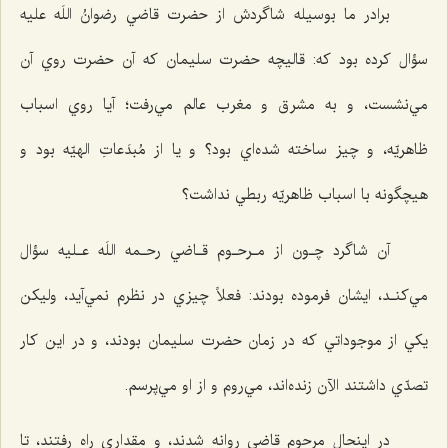
برادر ما بوسيله شاگردش از حضرت قاضي رضوانُ اللَه عليه
سؤال كرده بود كه: قاليچه حضرت سليمان كه آن حضرت روي آن
مي‌نشست، و به مشرق و مغرب عالم مي‌رفت؛ آيا روي اسباب
ظاهريّه، و چيز ساخته شده‌اي بود؟ و يا از مُبدَعاتِ الهيّه بود و
هيچگونه با اسباب ظاهريّه ربطي نداشت؟
آن شاگرد چـون از مـرحـوم قـاضي رحـمه اللَه عـليه سؤال
مي‌كنـد، ايشان فرموده بودند: فعلاً چيزي در نظرم نمي‌آيد، وليكن
يكي از موجوداتي كه در زمان حضرت سليمان بودند، و در اين كار
تصدّي داشتند الآن زنده‌اند، مي‌روم و از او مي‌پرسم.
در اينحال مرحوم قاضي روانه شدند، و مقداري راه رفتند، تا