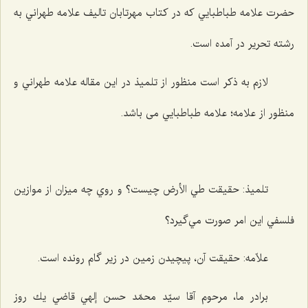
حضرت علامه طباطبايي که در کتاب مهرتابان تاليف علامه طهراني به
رشته تحریر در آمده است.
لازم به ذکر است منظور از تلميذ در این مقاله علامه طهراني و
منظور از علامه؛ علامه طباطبايي می باشد.
تلميذ: حقيقت طي الأرض چيست؟ و روي چه ميزان از موازين
فلسفي اين امر صورت مي‌گيرد؟
علاّمه: حقيقت آن، پيچيدن زمين در زير گام رونده است.
برادر ما، مرحوم آقا سيّد محمّد حسن إلهي قاضي يك روز