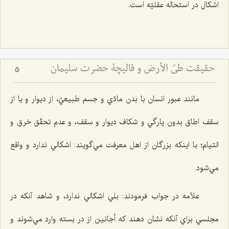
اشكال در استحاله عقليّه است.
حقيقت طيّ الأرض و قاليچة حضرت سليمان
5
مانند عبور انسان با بدن مادّي و جسم طبيعيّ، از ديوار و يا از
سقف اطاق بدون پارگي و شكاف ديوار و سقف، و عدم تحقّق خرق و
التيام؛ با اينكه بزرگان از اهل معرفت مي‌گويند: اشكالي ندارد و واقع
مي‌شود.
علاّمه در جواب فرمودند: بلي اشكالي ندارد، و شاهد آنكه در
مجلسي براي آنكه نشان دهند كه أجانين از در بسته وارد مي‌شوند و