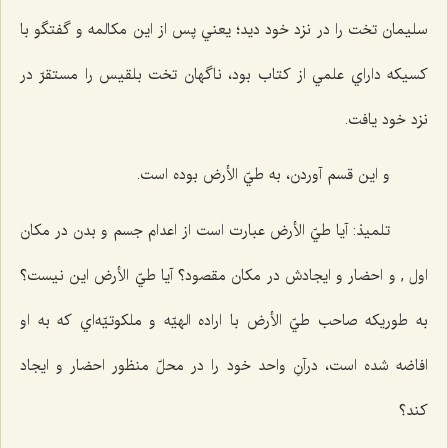
سليمان تخت را در نزد خود ديد؛ يعني پس از اين مكالمه و گفتگو با
كسيكه داراي علمي از كتاب بود، ناگهان تخت بلقيس را مستقرّ در
نزد خود يافت.
و اين قسم آوردن، به طيّ الأرض بوده است.
تلميذ: آيا طيّ الأرض عبارت است از اعدام جسم و بدن در مكان
اول , و احضار و ايجادش در مكان مقصود؟ آيا طيّ الأرض اين نيست؟
به طوريكه صاحب طيّ الأرض با اراده الهيّه و ملكوتيّه‌اي كه به او
افاضه شده است، درآنِ واحد خود را در محلّ منظور احضار و ايجاد
كند؟