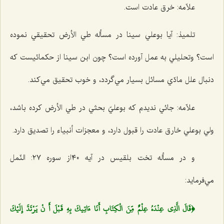
علاّمه: خرق عادت است.
تلميذ: آيا بوعلي سينا در مسأله طي الأرض تحقيقي نموده
است؟ وتحليلي به عمل آورده است؟ چون ابن سينا از حكمائيست كه
دنبال علل مادّي مسائل بسيار مي‌گردد، و خوب تحقيق مي‌كند.
علاّمه: جائي نديدم كه بوعليّ بحثي در طي الأرض كرده باشد،
ولي بوعلي خارق عادت را قبول دارد، و معجزات أنبياء را تصديق دارد.
و در مسأله تخت بلقيس در آيه ٤٠از سوره ٢٧: النّمل
مي‌فرمايد:
﴿قَالَ الَّذِي عِنْدَهُ عِلْمٌ مِّنَ الْكِتَابِ أَنَا ءَ‌اتِيكَ بِهِ قَبْلَ أَ نْ يَرْتَدَّ إِلَيْكَ