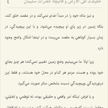
حقيقت طيّ الأرض و قاليچة حضرت سليمان
4
و نيز مادّه خود را در مبدأ اعدام نمي‌كند و در مقصد خلق كند،
بلكه زمين در زير پاي او پيچيده مي‌شود، و با اين پيچيدگي، در
زمان بسيار كوتاهي به مقصد مي‌رسد؛ و در اينجا اشكال واضح وجود
دارد.
زيرا اولاً: ما مي‌بينيم وضع زمين تغيير نمي‌كند؛ هر چيز بجاي
خود بوده و هست، مردم هر كدام در محلّ خود هستند، و فقط اين
درنورديدگي وپيچيدگي نسبت بشخص سائر صورت مي‌گيرد.
و با فرض اينكه امر واقعي و حقيقي بوده، نه توهّمي و تخيّلي،
معقول نيست كه جسمي و مادّه‌اي حركت كند، و نسبت و اضافه‌اش