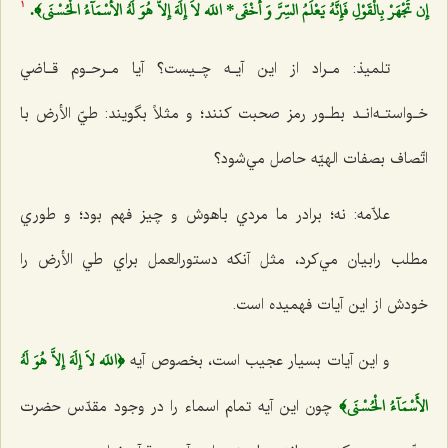
إِن تَجْهَرْ بِالْقَوْلِ فَإِنَّهُ يَعْلَمُ السِّرَّ وَ أَخْفَي* اللَه لاَ إِلَهَ إِلاَّ هُوَ لَهُ الأَسْمَآءُ الْحُسْنَي﴾.
1
تلميذ: مـراد از اين آيـه چـيست؟ آيا مـرحـوم قـاضي
خـواستـه‌انـد بطـور رمز صحبت كنند؛ و مثلاً بگويند: طيّ الأرض با
اتّصاف بصفات الهيّه حاصل مي‌شود؟
علاّمه: نه؛ برادر ما مردي باهوش و چيز فهم بود؛ و طوري
مطلب رابيان مي‌كرد، مثل آنكه دستورالعمل براي طي الأرض را
خودش از اين آيات فهميده است.
﴿اللَه لاَ إِلَهَ إِلاَّ هُوَ لَهُ
و اين آيات بسيار عجيب است، بخصوص آيه
الأَسْمَآءُ الْحُسْنَي﴾
چون اين آيه تمام اسماء را در وجود مقدّس حضرت