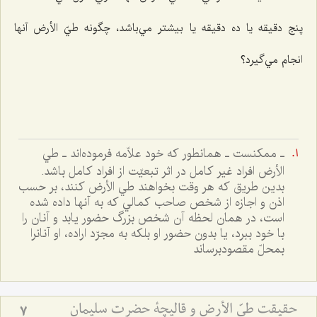
پنج دقيقه يا ده دقيقه يا بيشتر مي‌‌باشد، چگونه طيّ الأرض آنها
انجام مي‌گيرد؟
ـ ممكنست ـ همانطور كه خود علاّمه فرموده‌اند ـ طي
الأرض افراد غير كامل در اثر تبعيّت از افراد كامل باشد.
بدين طريق كه هر وقت بخواهند طي الأرض كنند، بر حسب
اذن و اجازه از شخص صاحب كمالي كه به آنها داده شده
است، در همان لحظه آن شخص بزرگ حضور يابد و آنان را
با خود ببرد، يا بدون حضور او بلكه به مجرّد اراده، او آنانرا
بمحلّ مقصودبرساند
حقيقت طيّ الأرض و قاليچة حضرت سليمان
7