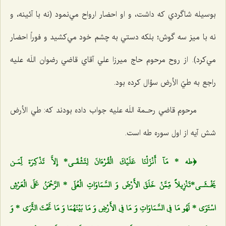
بوسيله شاگردي كه داشت، و او احضار ارواح مي‌نمود (نه با آئينه، و
نه با ميز سه گوش؛ بلكه دستي به چشم خود مي‌كشيد و فوراً احضار
مي‌كرد). از روح مرحوم حاج ميرزا علي آقاي قاضي رضوان اللَه عليه
راجع به طيّ الأرض سؤال كرده بود.
مرحوم قاضي رحـمة اللَه عليه جواب داده بودند كه: طي الأرض
شش آيه از اول سوره طه است.
﴿طه * مَآ أَنْزَلْنَا عَلَيْكَ الْقُرْءَ‌انَ لِتَشْقَـي* إِلاَّ تَذْكِرَة لِّمَـن
يَخْـشَـي*تَنْزِيلاً مِّمَّنْ خَلَقَ الأَرْضَ وَ السَّمَاوَاتِ الْعُلَي * الرَّحْمَنُ عَلَي الْعَرْشِ
اسْتَوَي * لَهُو مَا فِي السَّمَاوَاتِ وَ مَا فِي الأَرْضِ وَ مَا بَيْنَهُمَا وَ مَا تَحْتَ الثَّرَي * وَ