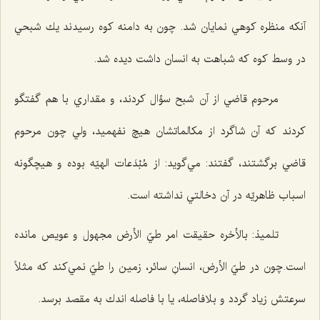
آنكه منظره كوهي نمايان شد. چون به دامنه كوه رسيدند يك شبحي
در وسط كوه كه شباهت به انسان داشت ديده شد.
مرحوم قاضي از آن شبح سؤال كردند، و مقداري با هم گفتگو
كردند كه آن شاگرد از مكالماتشان هيچ نفهميد، ولي چون مرحوم
قاضي برگشتند، گفتند: مي‌گويد: از مُبْدَعات الهيّه بوده و هيچگونه
اسباب ظاهريّه در آن دخالتي نداشته است.
تلميذ: بالأخره حقيقت امر طيّ الأرض مجهول و عويص مانده
است.چون در طيّ الأرض، انسانِ سائر، زمين را طيّ نمي‌كند كه مثلاً
سرعتش زياد گردد و بلافاصله، يا با فاصله اندك به مقصد برسد.