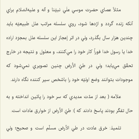
مثلاً عصاي حضرت موسي علَي نبيّنا و آله و عليه‌السّلام براي
آنكه زنده گردد و اژدها شود، روي سلسله مراتب علل طبيعيّه بايد
چندين هزار سال بگذرد، ولي در اثر إعجاز اين سلسله علل بمجرّد اراده
خدا يا رسول خدا فوراً كار خود را مي‌كنند، و معلول و نتيجه در خارج
تحقّق مي‌يابد؛ ولي در طيّ الأرض چنين تصويري نمي‌شود كه
موجودات بتوانند وضع اوليّه خود را باشخص سير كننده نگاه دارند.
علاّمه ( بعد از مدّت مديدي كه سر خود را پائين انداخته و به
حال تفكّر بودند پاسخ دادند كه ): طيّ الأرض از خوارق عادات است.
تلميذ: خرق عادت در طي الأرض مسلّم است و صحيح؛ ولي