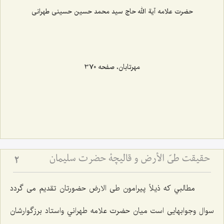
حضرت علامه آیة الله حاج سید محمد حسین حسینی طهرانی
مهرتابان، صفحه 370
حقيقت طيّ الأرض و قاليچة حضرت سليمان
2
مطالبي که ذيلاً پيرامون طی الارض حضورتان تقدیم می گردد
سوال وجوابهایی است میان حضرت علامه طهراني واستاد برزگوارشان