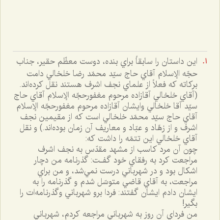
اين داستان را سابقاً براي بنده، دوست معظّم حقير، جناب
حجّه الإسلام آقاي حاج سيّد محمّد رضا خلخالي دامت
بركاته كه فعلاً از علماي نجف اشرف هستند نقل كرده‌اند.
(آقاي خلخالي آقازاده مرحوم مغفورحجّه الإسلام آقاي حاج
سيّد آقا خلخالي وايشان آقازاده مرحوم مغفورحجّه الإسلام
آقاي حاج سيّد محمّد خلخالي است كه از مقيمين نجف
اشرف و از زهّاد و عبّاد و معاريف آن زمان بوده‌اند.) و نقل
آقاي خلخالي اين تتمّه را داشت كه:
چون آن مرد كاسب از مشهد مقدّس به نجف اشرف
مراجعت كرد به رفقاي خود گفـت: گذرنامه من دچار
اشكال بود و در شهرباني درست نمي‌شد، و من براي
مراجعت، به آقاي قاضي متوسّل شدم و گذرنامه را به
ايشان دادم ايشان گفتند: فردا برو شهرباني وگذرنامه‌ات را
بگير!
من فرداي آن روز به شهرباني مراجعه كردم، شهرباني