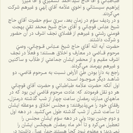
طباطبائي و آقا حاج سيّدأحمد كشميري و آقا ميرزا
إبراهيم سيستاني و اخوي علاّمه آقاي إلهي و غيرهم شركت
مي‌كردند.
و در رديف سوّم در زمان بعد، سريّ سوّم حضرت آقاي حاج
شيخ عبّاس قوچاني و آقاي حاج شيخ محمّد تقيّ بهجت
فومني رشتي و غيرهم از فضلاي نجف اشرف در آن حضور
و شركت داشتند.
حضرت آيه اللَه آقاي حاج شيخ عـبّاس قـوچاني، وصيّ
مرحوم قـاضي در معارف و اخلاق هستند؛ و فعلاً در نجف
اشرف مقيم و از محضر ايشان جماعتي از طلاّب و ساكنين
و غيرهم بهرمند مي‌گردند.
راجع به دارا بودن طيّ الأرض نسبت به مـرحوم قاضي، دو
شاهـد ديگر مـوجـود اسـت:
اول آنكه: حضرت علاّمه طباطبائي و حضرت آقاي قوچاني
هر دو نقل فرمودند كه: عادت مرحوم قاضي اين بود كه در
ماههاي مبارك رمضان ساعت چهار از شب گذشته درمنزل،
رفقاي خود را مي‌پذيرفتند؛ و مجلس اخلاق و موعظه ايشان
تا ساعت شش از شب گذشته طول مي‌كشيد. در دهه اول
و دوم چنين بود؛ ولي در دهه سوّم ايشان مجلس را
تعطيل مي‌كرد و تا آخر ماه رمضان هيچكس ايشان را
نمي‌ديد؛ و معلوم نبود كجا هستند.چهار عيال داشت؛ در