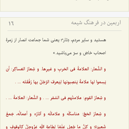
اربعین در فرهنگ شیعه
16
هستید و سایر مردم، دِثار“؛ یعنی شما جماعت انصار از زمرۀ
اصحاب خاصّ و سرّ می‌باشید.»
و الشِّعار: العلامةُ فی الحَربِ و غیرِها. و شِعارُ العَساکِر: أن
یَسِموا لها علامةً یَنصِبونها لِیَعرفَ الرَّجُلُ بها رُفْقَتَه ... .‌
و شِعارُ القومِ: علامتُهم فی السَّفر ... . و الشِّعار: العلامةُ ... .
و شِعارُ الحَجّ: مَناسکُه و علاماتُه و آثارُه و أعمالُه، جَمعُ
شَعیرَة؛ و کلُّ ما جُعِل عَلَمًا لِطاعةِ اللهِ عَزّوجلَّ کالوقوفِ و