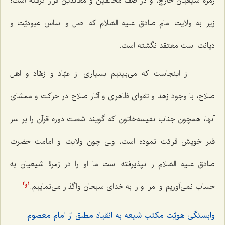
زمرۀ شیعیانْ خارج، و در صف مخالفین و معاندین قرار گرفته است؛
زیرا به ولایت امام صادق علیه السّلام که اصل و اساس عبودیّت و
دیانت است معتقد نگشته است.
از اینجاست که می‌بینیم بسیاری از عبّاد و زهّاد و اهل
صلاح، با وجود زهد و تقوای ظاهری و آثار صلاح در حرکت و ممشای
آنها، همچون جناب نفیسه‌خاتون که گویند شصت دوره قرآن را بر سر
قبر خویش قرائت نموده است، ولی چون ولایت و امامت حضرت
صادق علیه السّلام را نپذیرفته است ما او را در زمرۀ شیعیان به
‌حساب نمی‌آوریم و امر او را به خدای سبحان واگذار می‌نماییم.
2
1
و
وابستگی هویّت مکتب شیعه به انقیاد مطلق از امام معصوم