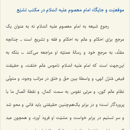
موقعیّت و جایگاه امام معصوم علیه السّلام در مکتب تشیّع
رجوع شیعه به امام معصوم علیه السّلام نه به عنوان یک
مرجع برای احکام و عالم به احکام و فقه و تشریع است‌ ـ چنانچه
مقلِّد، به مرجع خود و رسالۀ عملیّه او مراجعه می‌کند ـ، بلکه به
این‌جهت است که امام علیه السّلام ناموس عالم خلقت، و حقیقت
فیض مُنزَل الهی، و واسطۀ بین حقّ و خلق در مراتب وجود، و متولّی
نظام عالم کون، و مربّی نفوس به سمت کمال، و نقطۀ اتّصال ما با
پروردگار است؛ و در برابر یک‌هم‌چنین حقیقتی باید فانی و محو شد
و سر تسلیم در برابر خواست و مشیّت او فرود آورد، و همچون عبد