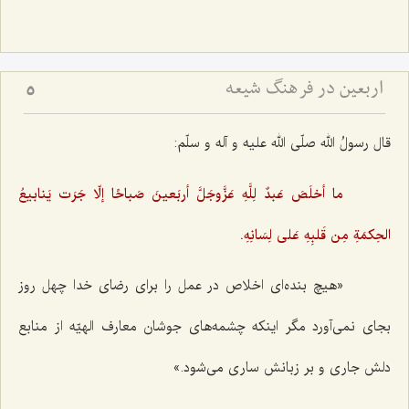
اربعین در فرهنگ شیعه
5
قال رسولُ الله صلّی الله علیه و آله و سلّم:
ما أخلَصَ عَبدٌ لِلَّهِ عَزَّوجَلَّ أربَعینَ صَباحًا إلّا جَرَت یَنابیعُ
الحِکمَةِ مِن قَلبِهِ عَلی لِسَانِهِ.
«هیچ بنده‌ای اخلاص در عمل را برای رضای خدا چهل روز
بجای نمی‌آورد مگر اینکه چشمه‌های جوشان معارف الهیّه از منابع
دلش جاری و بر زبانش ساری می‌شود.»