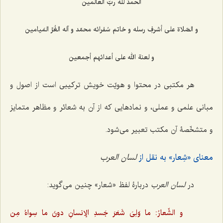
الحمدُ للّه ربّ العالَمین
و الصّلاة علی أشرفِ رسله و خاتم سُفرائه محمّد و آله الغُرِّ المَیامین
و لعنة الله علی أعدائهم أجمعین
هر مکتبی در محتوا و هویّت خویش ترکیبی است از اصول و
مبانی علمی و عملی، و نمادهایی که از آن به شعائر و مظاهر متمایز
و متشخّصۀ آن مکتب تعبیر می‌شود.
معنای «شِعار» به نقل از
لسان العرب
در
لسان العرب
دربارۀ لفظ «شعار» چنین می‌گوید:
و الشِّعارُ: ما وَلِیَ شَعَرَ جَسدِ الإنسانِ دونَ ما سِواهُ مِن