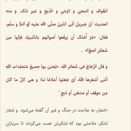
الطّوافِ و السّعیِ و الرَّمْیِ و الذّبحِ و غیرِ ذلک. و منه
الحدیث: أنّ جَبریلَ أتَی النّبیَّ صلّی الله علیه [و آله] و سلّم،
فقال: «مُرْ أُمّتَکَ أن یَرفَعوا أصواتَهم بالتَّلبیَةِ،‌ فإنّها مِن
شَعائرِ الحجِّ!» ... .
و قال الزَّجّاجُ فی شَعائر اللهِ: «یُعنیٰ بها جمیعُ مُتعبَّداتِ اللهِ
الّتی أشعَرَها اللهُ، أیْ جَعَلها أعلامًا لنا؛ و هی کلُّ ما کانَ
مِن مَوقِف أو مَسْعًی أو ذَبحٍ
.
1
«شعار، به علامت در جنگ و غیر آن گفته می‌شود. و شعار
لشکر، علامتی بود که لشکریان نصب می‌کردند تا سربازانِ