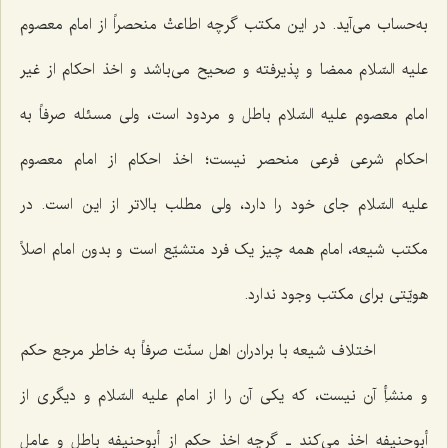
به‌حساب می‌آید. در این مکتب گرچه اطاعتْ منحصراً از امام معصوم
علیه السّلام ممضا و پذیرفته و صحیح می‌باشد و اخذ احکام از غیر
امام معصوم علیه السّلام باطل و مردود است، ولی مسئله صرفاً به
احکام شرعی فرعی منحصر نیست؛ اخذ احکام از امام معصوم
علیه السّلام جای خود را دارد، ولی مطلب بالاتر از این است. در
مکتب شیعه، امام همه چیز یک فرد متشیّع است و بدون امام اصلاً
هویّتی برای مکتب وجود ندارد.
اختلاف شیعه با برادران اهل سنّت صرفاً به خاطر مرجع حکم
و منشأِ آن نیست، که یکی آن را از امام علیه السّلام و دیگری از
أبوحنیفه اخذ می‌کند ـ گرچه اخذ حکم از أبوحنیفه باطل و عاملِ