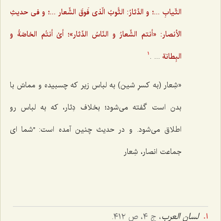
الثّیابِ ...؛ و الدِّثارُ: الثَّوبُ الّذی فَوقَ الشِّعار ...؛ و فی حدیثِ
الأنصار: «أنتم الشِّعارُ و النّاسُ الدِّثار»؛ أیْ أنتُم الخاصّةُ و
البِطانة
... .
1
«شِعار (به کسرِ شین) به لباس زیر که چسبیده و مماسّ با
بدن است گفته می‌شود؛ بخلاف دِثار، که به لباس رو
اطلاق می‌شود. و در حدیث چنین آمده است: ”شما ای
جماعت انصار، شِعار
لسان العرب
، ج ٤، ص ٤١٢.