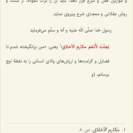
و موازین عقل و شرع قرار دهد، باید آن را ترک نموده، از سنّت و
روش عقلانی و ممضای شرع پیروی نماید.
رسول خدا صلّی الله علیه و آله و سلّم می‌فرماید:
بُعِثْتُ لأُتَمِّمَ مکارمَ الأخلاقِ
؛
یعنی: «من برانگیخته شدم تا
1
فضایل و کرامت‌ها و ارزش‌های والای انسانی را به نقطۀ اوج
برسانم، (و
مکارم الأخلاق
، ص ٨.