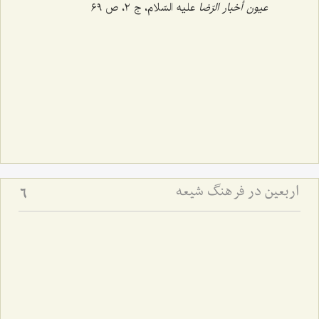
عیون أخبار الرّضا
علیه السّلام، ج ‌٢، ص ٦٩
اربعین در فرهنگ شیعه
6