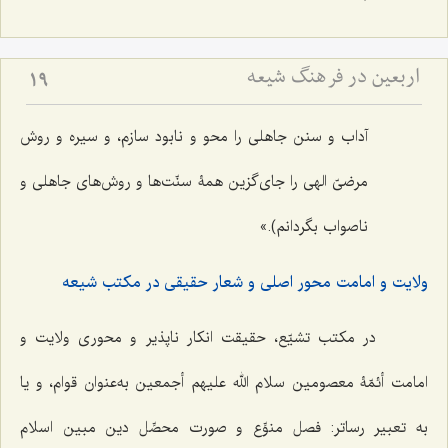
اربعین در فرهنگ شیعه
19
آداب و سنن جاهلی را محو و نابود سازم، و سیره و روش
مرضیّ الهی را جای‌گزین همۀ‌ سنّت‌ها و روش‌های جاهلی و
ناصواب بگردانم).»
ولایت و امامت محور اصلی و شعار حقیقی در مکتب شیعه
در مکتب تشیّع، حقیقت انکار ناپذیر و محوری ولایت و
امامت أئمّۀ معصومین سلام الله علیهم أجمعین به‌عنوان قوام، و یا
به تعبیر رساتر: فصل منوِّع و صورت محصِّل دین مبین اسلام