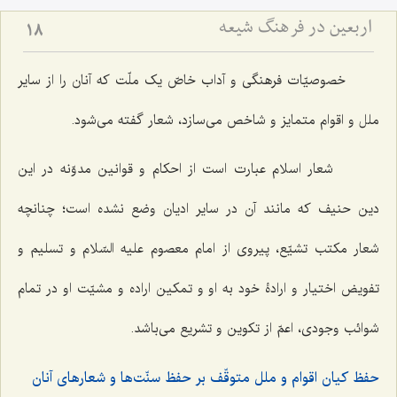
اربعین در فرهنگ شیعه
18
خصوصیّات فرهنگی و آداب خاصّ یک ملّت که آنان را از سایر
ملل و اقوام متمایز و شاخص می‌سازد، شعار گفته می‌شود.
شعار اسلام عبارت است از احکام و قوانین مدوّنه در این
دین حنیف که مانند آن در سایر ادیان وضع نشده است؛ چنانچه
شعار مکتب تشیّع، پیروی از امام معصوم علیه السّلام و تسلیم و
تفویض اختیار و ارادۀ خود به او و تمکین اراده و مشیّت او در تمام
شوائب وجودی، اعمّ از تکوین و تشریع می‌باشد.
حفظ کیان اقوام و ملل متوقّف بر حفظ سنّت‌ها و شعارهای آنان