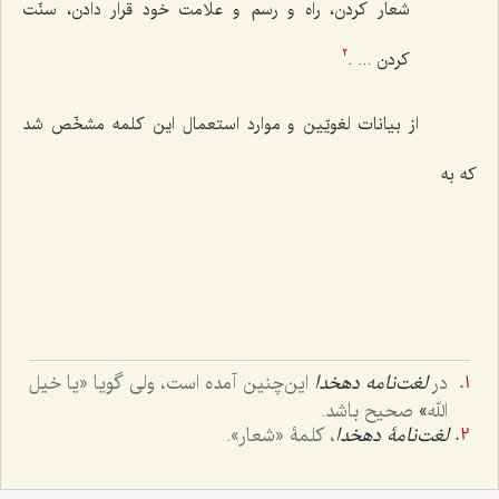
شعار کردن، راه و رسم و علامت خود قرار دادن، سنّت
کردن ... .
2
از بیانات لغویّین و موارد استعمال این کلمه مشخّص شد
که به
در
لغت‌نامه دهخدا
این‌چنین آمده است، ولی گویا «
یا خیل
الله
»
صحیح باشد.
لغت‌نامۀ دهخدا
، کلمۀ «شعار».