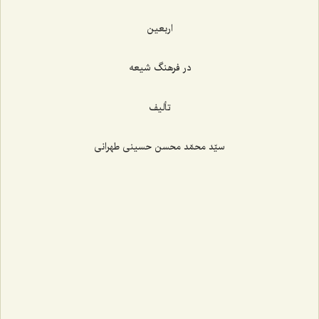
اربعین
در فرهنگ شیعه
تألیف
سیّد محمّد محسن حسینی طهرانی