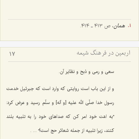
همان
، ص ٤١٣ ـ ٤١٤.
اربعین در فرهنگ شیعه
17
سعی و رمی و ذبح و نظایر آن.
و از این باب است روایتی که وارد است که جبرئیل خدمت
رسول خدا صلّی الله علیه [و آله] و سلّم رسید و عرض کرد:
”به امّت خود امر کن که صداهای خود را به تلبیه بلند
کنند، زیرا تلبیه از جمله شعائر حج است!“ ... .