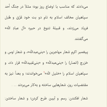
می‌دادند که مناسب با اوضاع روز بود؛ مثلاً در جنگ اُحد
سپاهیان مخالف اسلام به نام دو بت خود عُزّیٰ و هُبَل
فریاد می‌زدند، و قبیلۀ تنوخ در حیره «آلَ عبادِ الله»
می‌گفتند.
پیغمبر اکرم شعار مهاجرین را «بنی‌عبدالله»، و شعار اوس و
خزرج (انصار) را «بنی‌عبدالله» و «بنی‌عُبَیدالله» قرار داد، و
سپاهیان اسلام را «خلیل الله»
می‌خواندند؛ و بعداً نیز به
1
مقتضیات روز، شعارهایی ساخته و به‌کار می‌بردند ... .
شعار افکندن: رسم و آیین طرح کردن؛ و شعار ساختن: