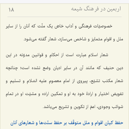
اربعین در فرهنگ شیعه
18
خصوصیّات فرهنگی و آداب خاصّ یک ملّت که آنان را از سایر
ملل و اقوام متمایز و شاخص می‌سازد، شعار گفته می‌شود.
شعار اسلام عبارت است از احکام و قوانین مدوّنه در این
دین حنیف که مانند آن در سایر ادیان وضع نشده است؛ چنانچه
شعار مکتب تشیّع، پیروی از امام معصوم علیه السّلام و تسلیم و
تفویض اختیار و ارادۀ خود به او و تمکین اراده و مشیّت او در تمام
شوائب وجودی، اعمّ از تکوین و تشریع می‌باشد.
حفظ کیان اقوام و ملل متوقّف بر حفظ سنّت‌ها و شعارهای آنان