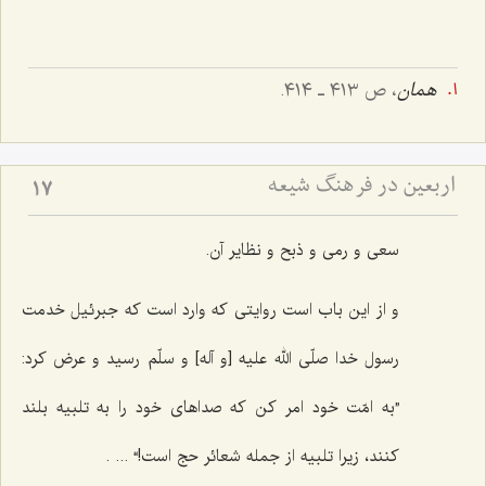
همان
، ص ٤١٣ ـ ٤١٤.
اربعین در فرهنگ شیعه
17
سعی و رمی و ذبح و نظایر آن.
و از این باب است روایتی که وارد است که جبرئیل خدمت
رسول خدا صلّی الله علیه [و آله] و سلّم رسید و عرض کرد:
”به امّت خود امر کن که صداهای خود را به تلبیه بلند
کنند، زیرا تلبیه از جمله شعائر حج است!“ ... .