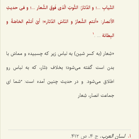
الثّیابِ ...؛ و الدِّثارُ: الثَّوبُ الّذی فَوقَ الشِّعار ...؛ و فی حدیثِ
الأنصار: «أنتم الشِّعارُ و النّاسُ الدِّثار»؛ أیْ أنتُم الخاصّةُ و
البِطانة
... .
1
«شِعار (به کسرِ شین) به لباس زیر که چسبیده و مماسّ با
بدن است گفته می‌شود؛ بخلاف دِثار، که به لباس رو
اطلاق می‌شود. و در حدیث چنین آمده است: ”شما ای
جماعت انصار، شِعار
لسان العرب
، ج ٤، ص ٤١٢.