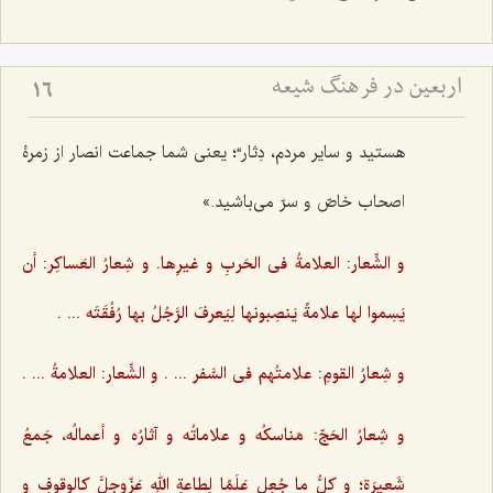
اربعین در فرهنگ شیعه
16
هستید و سایر مردم، دِثار“؛ یعنی شما جماعت انصار از زمرۀ
اصحاب خاصّ و سرّ می‌باشید.»
و الشِّعار: العلامةُ فی الحَربِ و غیرِها. و شِعارُ العَساکِر: أن
یَسِموا لها علامةً یَنصِبونها لِیَعرفَ الرَّجُلُ بها رُفْقَتَه ... .‌
و شِعارُ القومِ: علامتُهم فی السَّفر ... . و الشِّعار: العلامةُ ... .
و شِعارُ الحَجّ: مَناسکُه و علاماتُه و آثارُه و أعمالُه، جَمعُ
شَعیرَة؛ و کلُّ ما جُعِل عَلَمًا لِطاعةِ اللهِ عَزّوجلَّ کالوقوفِ و