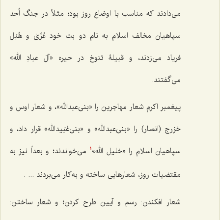
می‌دادند که مناسب با اوضاع روز بود؛ مثلاً در جنگ اُحد
سپاهیان مخالف اسلام به نام دو بت خود عُزّیٰ و هُبَل
فریاد می‌زدند، و قبیلۀ تنوخ در حیره «آلَ عبادِ الله»
می‌گفتند.
پیغمبر اکرم شعار مهاجرین را «بنی‌عبدالله»، و شعار اوس و
خزرج (انصار) را «بنی‌عبدالله» و «بنی‌عُبَیدالله» قرار داد، و
سپاهیان اسلام را «خلیل الله»
می‌خواندند؛ و بعداً نیز به
1
مقتضیات روز، شعارهایی ساخته و به‌کار می‌بردند ... .
شعار افکندن: رسم و آیین طرح کردن؛ و شعار ساختن: