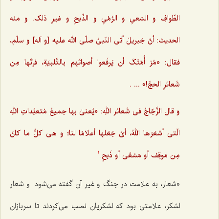
الطّوافِ و السّعیِ و الرَّمْیِ و الذّبحِ و غیرِ ذلک. و منه
الحدیث: أنّ جَبریلَ أتَی النّبیَّ صلّی الله علیه [و آله] و سلّم،
فقال: «مُرْ أُمّتَکَ أن یَرفَعوا أصواتَهم بالتَّلبیَةِ،‌ فإنّها مِن
شَعائرِ الحجِّ!» ... .
و قال الزَّجّاجُ فی شَعائر اللهِ: «یُعنیٰ بها جمیعُ مُتعبَّداتِ اللهِ
الّتی أشعَرَها اللهُ، أیْ جَعَلها أعلامًا لنا؛ و هی کلُّ ما کانَ
مِن مَوقِف أو مَسْعًی أو ذَبحٍ
.
1
«شعار، به علامت در جنگ و غیر آن گفته می‌شود. و شعار
لشکر، علامتی بود که لشکریان نصب می‌کردند تا سربازانِ