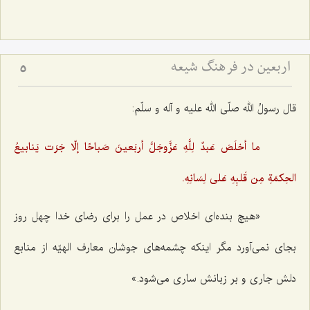
اربعین در فرهنگ شیعه
5
قال رسولُ الله صلّی الله علیه و آله و سلّم:
ما أخلَصَ عَبدٌ لِلَّهِ عَزَّوجَلَّ أربَعینَ صَباحًا إلّا جَرَت یَنابیعُ
الحِکمَةِ مِن قَلبِهِ عَلی لِسَانِهِ.
«هیچ بنده‌ای اخلاص در عمل را برای رضای خدا چهل روز
بجای نمی‌آورد مگر اینکه چشمه‌های جوشان معارف الهیّه از منابع
دلش جاری و بر زبانش ساری می‌شود.»