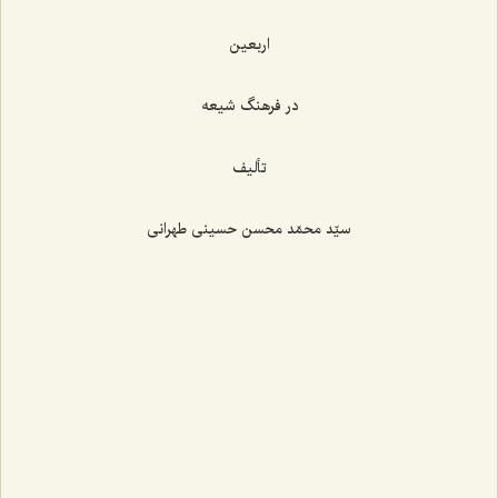
اربعین
در فرهنگ شیعه
تألیف
سیّد محمّد محسن حسینی طهرانی