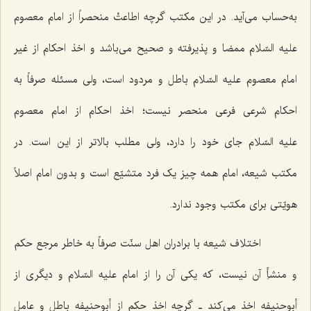
به‌حساب می‌آید. در این مکتب گرچه اطاعتْ منحصراً از امام معصوم
علیه السّلام ممضا و پذیرفته و صحیح می‌باشد و اخذ احکام از غیر
امام معصوم علیه السّلام باطل و مردود است، ولی مسئله صرفاً به
احکام شرعی فرعی منحصر نیست؛ اخذ احکام از امام معصوم
علیه السّلام جای خود را دارد، ولی مطلب بالاتر از این است. در
مکتب شیعه، امام همه چیز یک فرد متشیّع است و بدون امام اصلاً
هویّتی برای مکتب وجود ندارد.
اختلاف شیعه با برادران اهل سنّت صرفاً به خاطر مرجع حکم
و منشأِ آن نیست، که یکی آن را از امام علیه السّلام و دیگری از
أبوحنیفه اخذ می‌کند ـ گرچه اخذ حکم از أبوحنیفه باطل و عاملِ