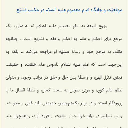
موقعیّت و جایگاه امام معصوم علیه السّلام در مکتب تشیّع
رجوع شیعه به امام معصوم علیه السّلام نه به عنوان یک
مرجع برای احکام و عالم به احکام و فقه و تشریع است‌ ـ چنانچه
مقلِّد، به مرجع خود و رسالۀ عملیّه او مراجعه می‌کند ـ، بلکه به
این‌جهت است که امام علیه السّلام ناموس عالم خلقت، و حقیقت
فیض مُنزَل الهی، و واسطۀ بین حقّ و خلق در مراتب وجود، و متولّی
نظام عالم کون، و مربّی نفوس به سمت کمال، و نقطۀ اتّصال ما با
پروردگار است؛ و در برابر یک‌هم‌چنین حقیقتی باید فانی و محو شد
و سر تسلیم در برابر خواست و مشیّت او فرود آورد، و همچون عبد