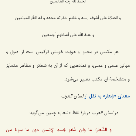
الحمدُ للّه ربّ العالَمین
و الصّلاة علی أشرفِ رسله و خاتم سُفرائه محمّد و آله الغُرِّ المَیامین
و لعنة الله علی أعدائهم أجمعین
هر مکتبی در محتوا و هویّت خویش ترکیبی است از اصول و
مبانی علمی و عملی، و نمادهایی که از آن به شعائر و مظاهر متمایز
و متشخّصۀ آن مکتب تعبیر می‌شود.
معنای «شِعار» به نقل از
لسان العرب
در
لسان العرب
دربارۀ لفظ «شعار» چنین می‌گوید:
و الشِّعارُ: ما وَلِیَ شَعَرَ جَسدِ الإنسانِ دونَ ما سِواهُ مِن