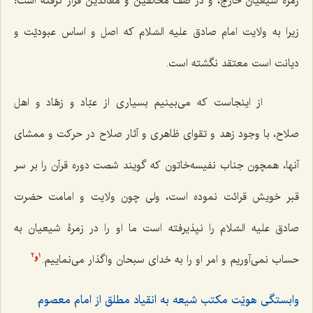
زمرۀ شیعیانْ خارج، و در صف مخالفین و معاندین قرار گرفته است؛
زیرا به ولایت امام صادق علیه السّلام که اصل و اساس عبودیّت و
دیانت است معتقد نگشته است.
از اینجاست که می‌بینیم بسیاری از عبّاد و زهّاد و اهل
صلاح، با وجود زهد و تقوای ظاهری و آثار صلاح در حرکت و ممشای
آنها، همچون جناب نفیسه‌خاتون که گویند شصت دوره قرآن را بر سر
قبر خویش قرائت نموده است، ولی چون ولایت و امامت حضرت
صادق علیه السّلام را نپذیرفته است ما او را در زمرۀ شیعیان به
‌حساب نمی‌آوریم و امر او را به خدای سبحان واگذار می‌نماییم.
2
1
و
وابستگی هویّت مکتب شیعه به انقیاد مطلق از امام معصوم