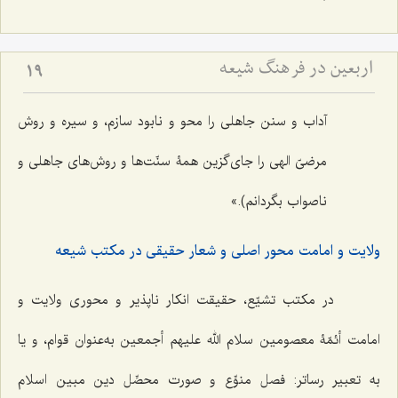
اربعین در فرهنگ شیعه
19
آداب و سنن جاهلی را محو و نابود سازم، و سیره و روش
مرضیّ الهی را جای‌گزین همۀ‌ سنّت‌ها و روش‌های جاهلی و
ناصواب بگردانم).»
ولایت و امامت محور اصلی و شعار حقیقی در مکتب شیعه
در مکتب تشیّع، حقیقت انکار ناپذیر و محوری ولایت و
امامت أئمّۀ معصومین سلام الله علیهم أجمعین به‌عنوان قوام، و یا
به تعبیر رساتر: فصل منوِّع و صورت محصِّل دین مبین اسلام