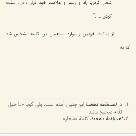
شعار کردن، راه و رسم و علامت خود قرار دادن، سنّت
کردن ... .
2
از بیانات لغویّین و موارد استعمال این کلمه مشخّص شد
که به
در
لغت‌نامه دهخدا
این‌چنین آمده است، ولی گویا «
یا خیل
الله
»
صحیح باشد.
لغت‌نامۀ دهخدا
، کلمۀ «شعار».