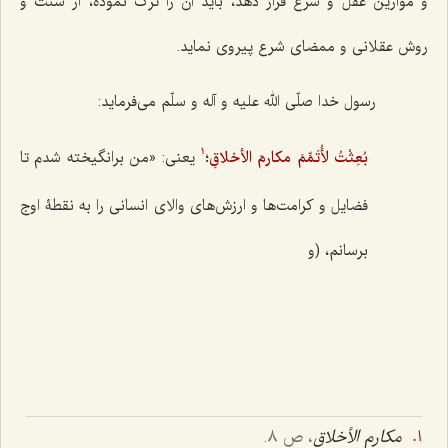
و موازین عقل و شرع قرار دهد، باید آن را ترک نموده، از سنّت و
روش عقلانی و ممضای شرع پیروی نماید.
رسول خدا صلّی الله علیه و آله و سلّم می‌فرماید:
بُعِثْتُ لأُتَمِّمَ مکارمَ الأخلاقِ
؛
یعنی: «من برانگیخته شدم تا
1
فضایل و کرامت‌ها و ارزش‌های والای انسانی را به نقطۀ اوج
برسانم، (و
مکارم الأخلاق
، ص ٨.