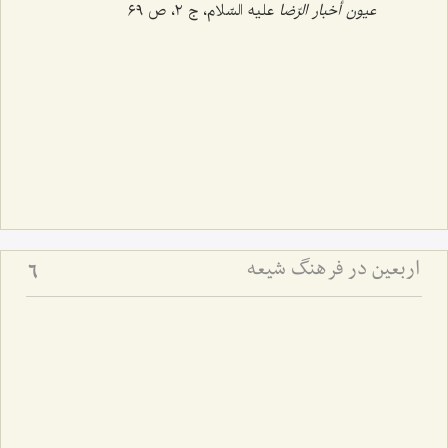
عیون أخبار الرّضا
علیه السّلام، ج ‌٢، ص ٦٩
اربعین در فرهنگ شیعه
6