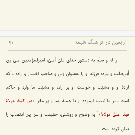
اربعین در فرهنگ شیعه
20
و آله و سلّم به دستور خدای علیّ أعلیٰ، امیرالمؤمنین علیّ بن
أبی‌طالب و یازده فرزند او را به‌عنوان ولی و صاحب اختیار و اراده ـ که
ارادۀ‌ او و مشیّت و خواست او بر اراده و مشیّت ما وارد و حاکم
است ـ بر ما نصب فرموده، و با جملۀ رسا و پر مغز: «
مَن کنتُ مَولاهُ
فهذا علیٌّ مَولاه!
»
به وضوح و روشنی، حقیقت و سرّ این انتصاب را
1
بیان کرده است.