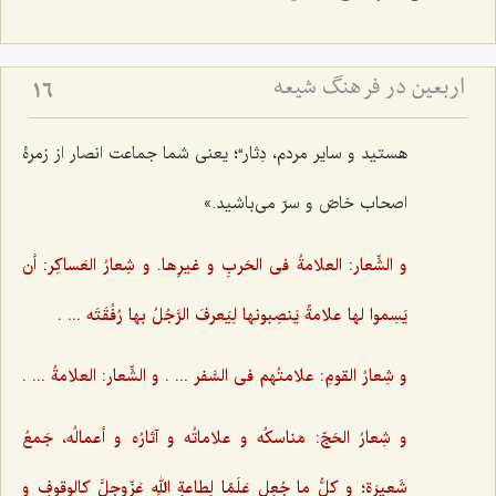
اربعین در فرهنگ شیعه
16
هستید و سایر مردم، دِثار“؛ یعنی شما جماعت انصار از زمرۀ
اصحاب خاصّ و سرّ می‌باشید.»
و الشِّعار: العلامةُ فی الحَربِ و غیرِها. و شِعارُ العَساکِر: أن
یَسِموا لها علامةً یَنصِبونها لِیَعرفَ الرَّجُلُ بها رُفْقَتَه ... .‌
و شِعارُ القومِ: علامتُهم فی السَّفر ... . و الشِّعار: العلامةُ ... .
و شِعارُ الحَجّ: مَناسکُه و علاماتُه و آثارُه و أعمالُه، جَمعُ
شَعیرَة؛ و کلُّ ما جُعِل عَلَمًا لِطاعةِ اللهِ عَزّوجلَّ کالوقوفِ و