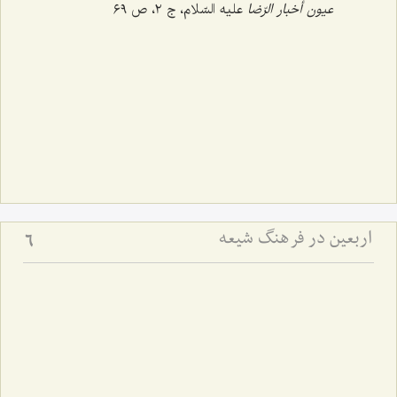
عیون أخبار الرّضا
علیه السّلام، ج ‌٢، ص ٦٩
اربعین در فرهنگ شیعه
6