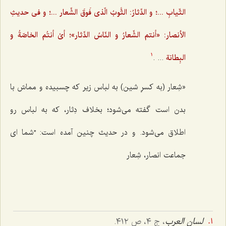
الثّیابِ ...؛ و الدِّثارُ: الثَّوبُ الّذی فَوقَ الشِّعار ...؛ و فی حدیثِ
الأنصار: «أنتم الشِّعارُ و النّاسُ الدِّثار»؛ أیْ أنتُم الخاصّةُ و
البِطانة
... .
1
«شِعار (به کسرِ شین) به لباس زیر که چسبیده و مماسّ با
بدن است گفته می‌شود؛ بخلاف دِثار، که به لباس رو
اطلاق می‌شود. و در حدیث چنین آمده است: ”شما ای
جماعت انصار، شِعار
لسان العرب
، ج ٤، ص ٤١٢.