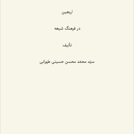
اربعین
در فرهنگ شیعه
تألیف
سیّد محمّد محسن حسینی طهرانی