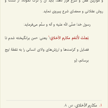
و موازین عقل و شرع قرار دهد، باید آن را ترک نموده، از سنّت و
روش عقلانی و ممضای شرع پیروی نماید.
رسول خدا صلّی الله علیه و آله و سلّم می‌فرماید:
بُعِثْتُ لأُتَمِّمَ مکارمَ الأخلاقِ
؛
یعنی: «من برانگیخته شدم تا
1
فضایل و کرامت‌ها و ارزش‌های والای انسانی را به نقطۀ اوج
برسانم، (و
مکارم الأخلاق
، ص ٨.