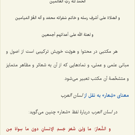
الحمدُ للّه ربّ العالَمین
و الصّلاة علی أشرفِ رسله و خاتم سُفرائه محمّد و آله الغُرِّ المَیامین
و لعنة الله علی أعدائهم أجمعین
هر مکتبی در محتوا و هویّت خویش ترکیبی است از اصول و
مبانی علمی و عملی، و نمادهایی که از آن به شعائر و مظاهر متمایز
و متشخّصۀ آن مکتب تعبیر می‌شود.
معنای «شِعار» به نقل از
لسان العرب
در
لسان العرب
دربارۀ لفظ «شعار» چنین می‌گوید:
و الشِّعارُ: ما وَلِیَ شَعَرَ جَسدِ الإنسانِ دونَ ما سِواهُ مِن