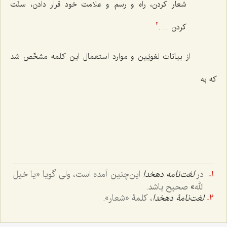
شعار کردن، راه و رسم و علامت خود قرار دادن، سنّت
کردن ... .
2
از بیانات لغویّین و موارد استعمال این کلمه مشخّص شد
که به
در
لغت‌نامه دهخدا
این‌چنین آمده است، ولی گویا «
یا خیل
الله
»
صحیح باشد.
لغت‌نامۀ دهخدا
، کلمۀ «شعار».