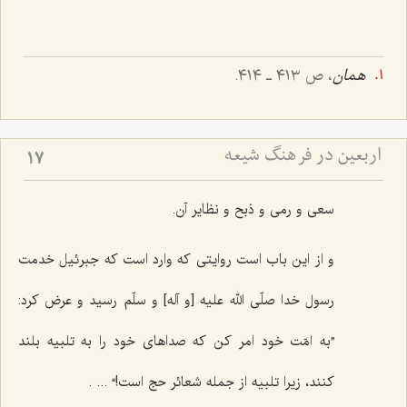
همان
، ص ٤١٣ ـ ٤١٤.
اربعین در فرهنگ شیعه
17
سعی و رمی و ذبح و نظایر آن.
و از این باب است روایتی که وارد است که جبرئیل خدمت
رسول خدا صلّی الله علیه [و آله] و سلّم رسید و عرض کرد:
”به امّت خود امر کن که صداهای خود را به تلبیه بلند
کنند، زیرا تلبیه از جمله شعائر حج است!“ ... .