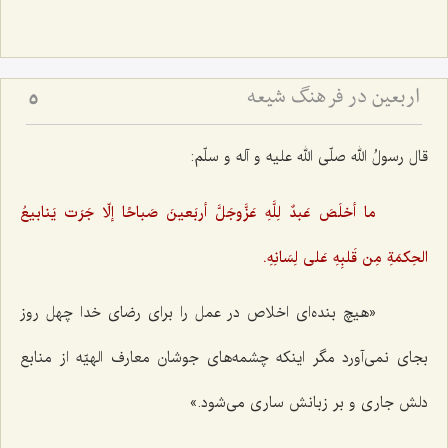
اربعین در فرهنگ شیعه
5
قال رسولُ الله صلّی الله علیه و آله و سلّم:
ما أخلَصَ عَبدٌ لِلَّهِ عَزَّوجَلَّ أربَعینَ صَباحًا إلّا جَرَت یَنابیعُ
الحِکمَةِ مِن قَلبِهِ عَلی لِسَانِهِ.
«هیچ بنده‌ای اخلاص در عمل را برای رضای خدا چهل روز
بجای نمی‌آورد مگر اینکه چشمه‌های جوشان معارف الهیّه از منابع
دلش جاری و بر زبانش ساری می‌شود.»