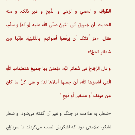
الطّوافِ و السّعیِ و الرَّمْیِ و الذّبحِ و غیرِ ذلک. و منه
الحدیث: أنّ جَبریلَ أتَی النّبیَّ صلّی الله علیه [و آله] و سلّم،
فقال: «مُرْ أُمّتَکَ أن یَرفَعوا أصواتَهم بالتَّلبیَةِ،‌ فإنّها مِن
شَعائرِ الحجِّ!» ... .
و قال الزَّجّاجُ فی شَعائر اللهِ: «یُعنیٰ بها جمیعُ مُتعبَّداتِ اللهِ
الّتی أشعَرَها اللهُ، أیْ جَعَلها أعلامًا لنا؛ و هی کلُّ ما کانَ
مِن مَوقِف أو مَسْعًی أو ذَبحٍ
.
1
«شعار، به علامت در جنگ و غیر آن گفته می‌شود. و شعار
لشکر، علامتی بود که لشکریان نصب می‌کردند تا سربازانِ