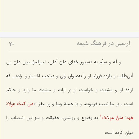
اربعین در فرهنگ شیعه
20
و آله و سلّم به دستور خدای علیّ أعلیٰ، امیرالمؤمنین علیّ بن
أبی‌طالب و یازده فرزند او را به‌عنوان ولی و صاحب اختیار و اراده ـ که
ارادۀ‌ او و مشیّت و خواست او بر اراده و مشیّت ما وارد و حاکم
است ـ بر ما نصب فرموده، و با جملۀ رسا و پر مغز: «
مَن کنتُ مَولاهُ
فهذا علیٌّ مَولاه!
»
به وضوح و روشنی، حقیقت و سرّ این انتصاب را
1
بیان کرده است.