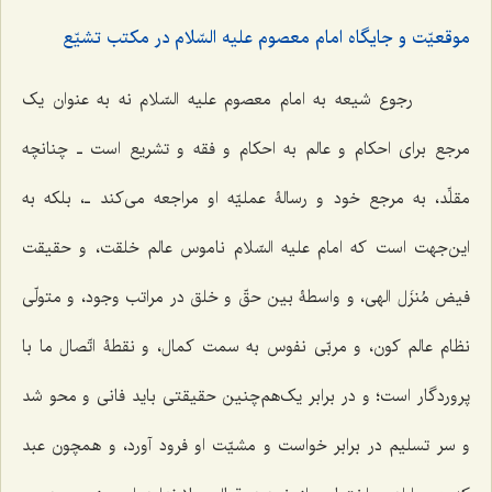
موقعیّت و جایگاه امام معصوم علیه السّلام در مکتب تشیّع
رجوع شیعه به امام معصوم علیه السّلام نه به عنوان یک
مرجع برای احکام و عالم به احکام و فقه و تشریع است‌ ـ چنانچه
مقلِّد، به مرجع خود و رسالۀ عملیّه او مراجعه می‌کند ـ، بلکه به
این‌جهت است که امام علیه السّلام ناموس عالم خلقت، و حقیقت
فیض مُنزَل الهی، و واسطۀ بین حقّ و خلق در مراتب وجود، و متولّی
نظام عالم کون، و مربّی نفوس به سمت کمال، و نقطۀ اتّصال ما با
پروردگار است؛ و در برابر یک‌هم‌چنین حقیقتی باید فانی و محو شد
و سر تسلیم در برابر خواست و مشیّت او فرود آورد، و همچون عبد