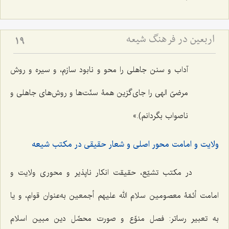
اربعین در فرهنگ شیعه
19
آداب و سنن جاهلی را محو و نابود سازم، و سیره و روش
مرضیّ الهی را جای‌گزین همۀ‌ سنّت‌ها و روش‌های جاهلی و
ناصواب بگردانم).»
ولایت و امامت محور اصلی و شعار حقیقی در مکتب شیعه
در مکتب تشیّع، حقیقت انکار ناپذیر و محوری ولایت و
امامت أئمّۀ معصومین سلام الله علیهم أجمعین به‌عنوان قوام، و یا
به تعبیر رساتر: فصل منوِّع و صورت محصِّل دین مبین اسلام