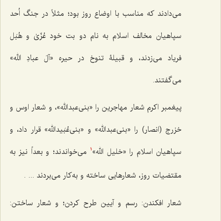
می‌دادند که مناسب با اوضاع روز بود؛ مثلاً در جنگ اُحد
سپاهیان مخالف اسلام به نام دو بت خود عُزّیٰ و هُبَل
فریاد می‌زدند، و قبیلۀ تنوخ در حیره «آلَ عبادِ الله»
می‌گفتند.
پیغمبر اکرم شعار مهاجرین را «بنی‌عبدالله»، و شعار اوس و
خزرج (انصار) را «بنی‌عبدالله» و «بنی‌عُبَیدالله» قرار داد، و
سپاهیان اسلام را «خلیل الله»
می‌خواندند؛ و بعداً نیز به
1
مقتضیات روز، شعارهایی ساخته و به‌کار می‌بردند ... .
شعار افکندن: رسم و آیین طرح کردن؛ و شعار ساختن: