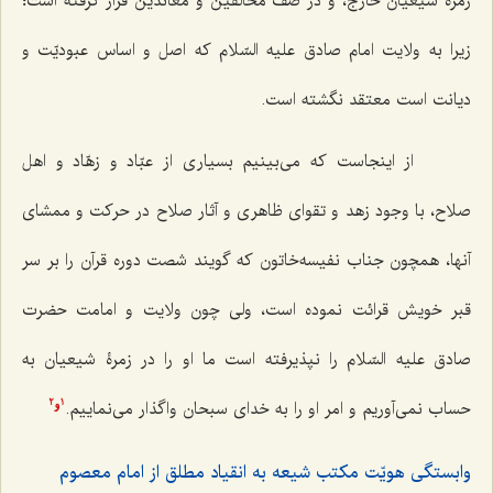
زمرۀ شیعیانْ خارج، و در صف مخالفین و معاندین قرار گرفته است؛
زیرا به ولایت امام صادق علیه السّلام که اصل و اساس عبودیّت و
دیانت است معتقد نگشته است.
از اینجاست که می‌بینیم بسیاری از عبّاد و زهّاد و اهل
صلاح، با وجود زهد و تقوای ظاهری و آثار صلاح در حرکت و ممشای
آنها، همچون جناب نفیسه‌خاتون که گویند شصت دوره قرآن را بر سر
قبر خویش قرائت نموده است، ولی چون ولایت و امامت حضرت
صادق علیه السّلام را نپذیرفته است ما او را در زمرۀ شیعیان به
‌حساب نمی‌آوریم و امر او را به خدای سبحان واگذار می‌نماییم.
2
1
و
وابستگی هویّت مکتب شیعه به انقیاد مطلق از امام معصوم