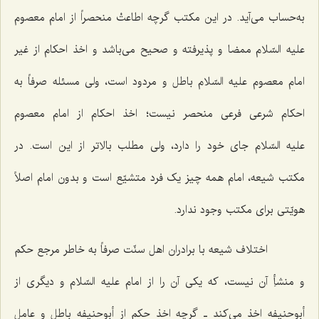
به‌حساب می‌آید. در این مکتب گرچه اطاعتْ منحصراً از امام معصوم
علیه السّلام ممضا و پذیرفته و صحیح می‌باشد و اخذ احکام از غیر
امام معصوم علیه السّلام باطل و مردود است، ولی مسئله صرفاً به
احکام شرعی فرعی منحصر نیست؛ اخذ احکام از امام معصوم
علیه السّلام جای خود را دارد، ولی مطلب بالاتر از این است. در
مکتب شیعه، امام همه چیز یک فرد متشیّع است و بدون امام اصلاً
هویّتی برای مکتب وجود ندارد.
اختلاف شیعه با برادران اهل سنّت صرفاً به خاطر مرجع حکم
و منشأِ آن نیست، که یکی آن را از امام علیه السّلام و دیگری از
أبوحنیفه اخذ می‌کند ـ گرچه اخذ حکم از أبوحنیفه باطل و عاملِ