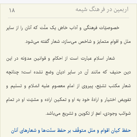
اربعین در فرهنگ شیعه
18
خصوصیّات فرهنگی و آداب خاصّ یک ملّت که آنان را از سایر
ملل و اقوام متمایز و شاخص می‌سازد، شعار گفته می‌شود.
شعار اسلام عبارت است از احکام و قوانین مدوّنه در این
دین حنیف که مانند آن در سایر ادیان وضع نشده است؛ چنانچه
شعار مکتب تشیّع، پیروی از امام معصوم علیه السّلام و تسلیم و
تفویض اختیار و ارادۀ خود به او و تمکین اراده و مشیّت او در تمام
شوائب وجودی، اعمّ از تکوین و تشریع می‌باشد.
حفظ کیان اقوام و ملل متوقّف بر حفظ سنّت‌ها و شعارهای آنان