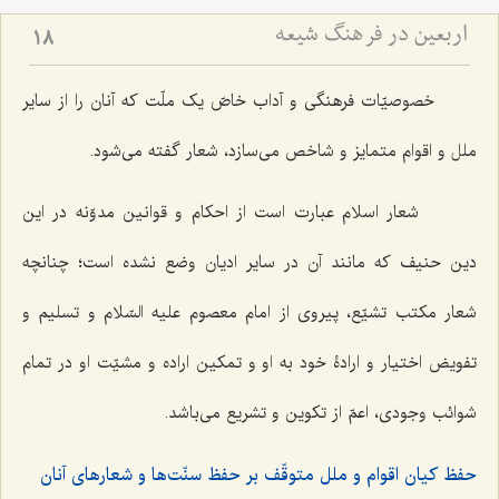
اربعین در فرهنگ شیعه
18
خصوصیّات فرهنگی و آداب خاصّ یک ملّت که آنان را از سایر
ملل و اقوام متمایز و شاخص می‌سازد، شعار گفته می‌شود.
شعار اسلام عبارت است از احکام و قوانین مدوّنه در این
دین حنیف که مانند آن در سایر ادیان وضع نشده است؛ چنانچه
شعار مکتب تشیّع، پیروی از امام معصوم علیه السّلام و تسلیم و
تفویض اختیار و ارادۀ خود به او و تمکین اراده و مشیّت او در تمام
شوائب وجودی، اعمّ از تکوین و تشریع می‌باشد.
حفظ کیان اقوام و ملل متوقّف بر حفظ سنّت‌ها و شعارهای آنان