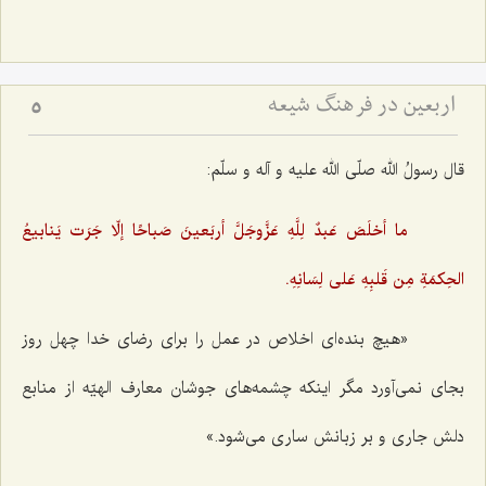
اربعین در فرهنگ شیعه
5
قال رسولُ الله صلّی الله علیه و آله و سلّم:
ما أخلَصَ عَبدٌ لِلَّهِ عَزَّوجَلَّ أربَعینَ صَباحًا إلّا جَرَت یَنابیعُ
الحِکمَةِ مِن قَلبِهِ عَلی لِسَانِهِ.
«هیچ بنده‌ای اخلاص در عمل را برای رضای خدا چهل روز
بجای نمی‌آورد مگر اینکه چشمه‌های جوشان معارف الهیّه از منابع
دلش جاری و بر زبانش ساری می‌شود.»