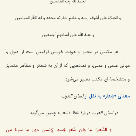
الحمدُ للّه ربّ العالَمین
و الصّلاة علی أشرفِ رسله و خاتم سُفرائه محمّد و آله الغُرِّ المَیامین
و لعنة الله علی أعدائهم أجمعین
هر مکتبی در محتوا و هویّت خویش ترکیبی است از اصول و
مبانی علمی و عملی، و نمادهایی که از آن به شعائر و مظاهر متمایز
و متشخّصۀ آن مکتب تعبیر می‌شود.
معنای «شِعار» به نقل از
لسان العرب
در
لسان العرب
دربارۀ لفظ «شعار» چنین می‌گوید:
و الشِّعارُ: ما وَلِیَ شَعَرَ جَسدِ الإنسانِ دونَ ما سِواهُ مِن