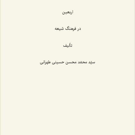
اربعین
در فرهنگ شیعه
تألیف
سیّد محمّد محسن حسینی طهرانی