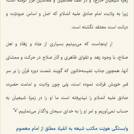
زمرۀ شیعیانْ خارج، و در صف مخالفین و معاندین قرار گرفته است؛
زیرا به ولایت امام صادق علیه السّلام که اصل و اساس عبودیّت و
دیانت است معتقد نگشته است.
از اینجاست که می‌بینیم بسیاری از عبّاد و زهّاد و اهل
صلاح، با وجود زهد و تقوای ظاهری و آثار صلاح در حرکت و ممشای
آنها، همچون جناب نفیسه‌خاتون که گویند شصت دوره قرآن را بر سر
قبر خویش قرائت نموده است، ولی چون ولایت و امامت حضرت
صادق علیه السّلام را نپذیرفته است ما او را در زمرۀ شیعیان به
‌حساب نمی‌آوریم و امر او را به خدای سبحان واگذار می‌نماییم.
2
1
و
وابستگی هویّت مکتب شیعه به انقیاد مطلق از امام معصوم