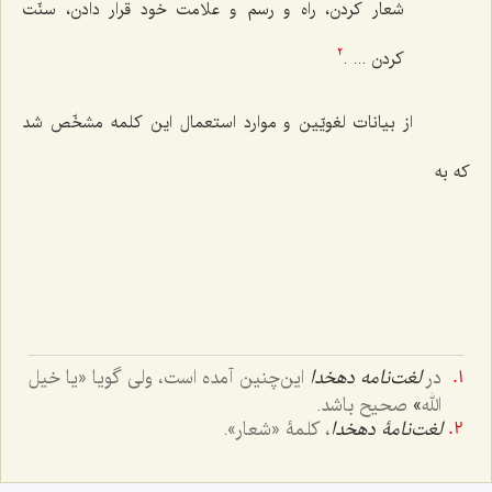
شعار کردن، راه و رسم و علامت خود قرار دادن، سنّت
کردن ... .
2
از بیانات لغویّین و موارد استعمال این کلمه مشخّص شد
که به
در
لغت‌نامه دهخدا
این‌چنین آمده است، ولی گویا «
یا خیل
الله
»
صحیح باشد.
لغت‌نامۀ دهخدا
، کلمۀ «شعار».