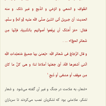
الطّوافِ و السّعیِ و الرَّمْیِ و الذّبحِ و غیرِ ذلک. و منه
الحدیث: أنّ جَبریلَ أتَی النّبیَّ صلّی الله علیه [و آله] و سلّم،
فقال: «مُرْ أُمّتَکَ أن یَرفَعوا أصواتَهم بالتَّلبیَةِ،‌ فإنّها مِن
شَعائرِ الحجِّ!» ... .
و قال الزَّجّاجُ فی شَعائر اللهِ: «یُعنیٰ بها جمیعُ مُتعبَّداتِ اللهِ
الّتی أشعَرَها اللهُ، أیْ جَعَلها أعلامًا لنا؛ و هی کلُّ ما کانَ
مِن مَوقِف أو مَسْعًی أو ذَبحٍ
.
1
«شعار، به علامت در جنگ و غیر آن گفته می‌شود. و شعار
لشکر، علامتی بود که لشکریان نصب می‌کردند تا سربازانِ