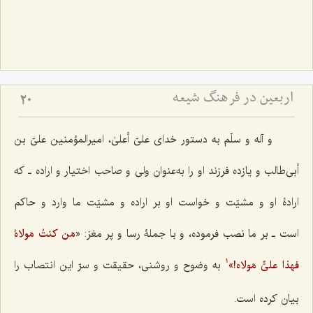
اربعین در فرهنگ شیعه
20
و آله و سلّم به دستور خدای علیّ أعلیٰ، امیرالمؤمنین علیّ بن
أبی‌طالب و یازده فرزند او را به‌عنوان ولی و صاحب اختیار و اراده ـ که
ارادۀ‌ او و مشیّت و خواست او بر اراده و مشیّت ما وارد و حاکم
است ـ بر ما نصب فرموده، و با جملۀ رسا و پر مغز: «
مَن کنتُ مَولاهُ
فهذا علیٌّ مَولاه!
»
به وضوح و روشنی، حقیقت و سرّ این انتصاب را
1
بیان کرده است.