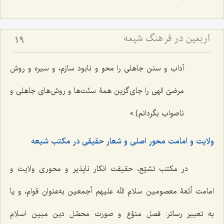
اربعین در فرهنگ شیعه
19
آداب و سنن جاهلی را محو و نابود سازم، و سیره و روش
مرضیّ الهی را جای‌گزین همۀ‌ سنّت‌ها و روش‌های جاهلی و
ناصواب بگردانم).»
ولایت و امامت محور اصلی و شعار حقیقی در مکتب شیعه
در مکتب تشیّع، حقیقت انکار ناپذیر و محوری ولایت و
امامت أئمّۀ معصومین سلام الله علیهم أجمعین به‌عنوان قوام، و یا
به تعبیر رساتر: فصل منوِّع و صورت محصِّل دین مبین اسلام