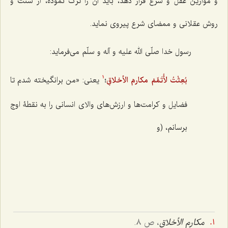
و موازین عقل و شرع قرار دهد، باید آن را ترک نموده، از سنّت و
روش عقلانی و ممضای شرع پیروی نماید.
رسول خدا صلّی الله علیه و آله و سلّم می‌فرماید:
بُعِثْتُ لأُتَمِّمَ مکارمَ الأخلاقِ
؛
یعنی: «من برانگیخته شدم تا
1
فضایل و کرامت‌ها و ارزش‌های والای انسانی را به نقطۀ اوج
برسانم، (و
مکارم الأخلاق
، ص ٨.