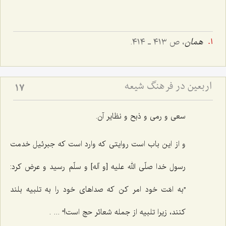
همان
، ص ٤١٣ ـ ٤١٤.
اربعین در فرهنگ شیعه
17
سعی و رمی و ذبح و نظایر آن.
و از این باب است روایتی که وارد است که جبرئیل خدمت
رسول خدا صلّی الله علیه [و آله] و سلّم رسید و عرض کرد:
”به امّت خود امر کن که صداهای خود را به تلبیه بلند
کنند، زیرا تلبیه از جمله شعائر حج است!“ ... .