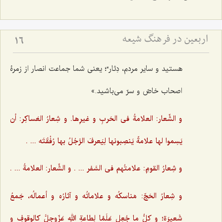
اربعین در فرهنگ شیعه
16
هستید و سایر مردم، دِثار“؛ یعنی شما جماعت انصار از زمرۀ
اصحاب خاصّ و سرّ می‌باشید.»
و الشِّعار: العلامةُ فی الحَربِ و غیرِها. و شِعارُ العَساکِر: أن
یَسِموا لها علامةً یَنصِبونها لِیَعرفَ الرَّجُلُ بها رُفْقَتَه ... .‌
و شِعارُ القومِ: علامتُهم فی السَّفر ... . و الشِّعار: العلامةُ ... .
و شِعارُ الحَجّ: مَناسکُه و علاماتُه و آثارُه و أعمالُه، جَمعُ
شَعیرَة؛ و کلُّ ما جُعِل عَلَمًا لِطاعةِ اللهِ عَزّوجلَّ کالوقوفِ و