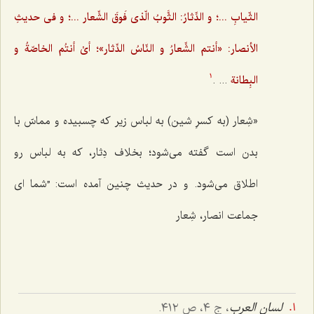
الثّیابِ ...؛ و الدِّثارُ: الثَّوبُ الّذی فَوقَ الشِّعار ...؛ و فی حدیثِ
الأنصار: «أنتم الشِّعارُ و النّاسُ الدِّثار»؛ أیْ أنتُم الخاصّةُ و
البِطانة
... .
1
«شِعار (به کسرِ شین) به لباس زیر که چسبیده و مماسّ با
بدن است گفته می‌شود؛ بخلاف دِثار، که به لباس رو
اطلاق می‌شود. و در حدیث چنین آمده است: ”شما ای
جماعت انصار، شِعار
لسان العرب
، ج ٤، ص ٤١٢.