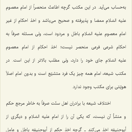
به‌حساب می‌آید. در این مکتب گرچه اطاعتْ منحصراً از امام معصوم
علیه السّلام ممضا و پذیرفته و صحیح می‌باشد و اخذ احکام از غیر
امام معصوم علیه السّلام باطل و مردود است، ولی مسئله صرفاً به
احکام شرعی فرعی منحصر نیست؛ اخذ احکام از امام معصوم
علیه السّلام جای خود را دارد، ولی مطلب بالاتر از این است. در
مکتب شیعه، امام همه چیز یک فرد متشیّع است و بدون امام اصلاً
هویّتی برای مکتب وجود ندارد.
اختلاف شیعه با برادران اهل سنّت صرفاً به خاطر مرجع حکم
و منشأِ آن نیست، که یکی آن را از امام علیه السّلام و دیگری از
أبوحنیفه اخذ می‌کند ـ گرچه اخذ حکم از أبوحنیفه باطل و عاملِ