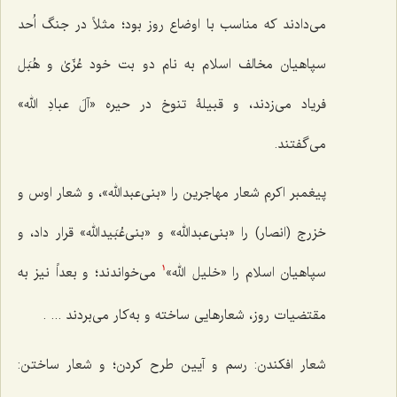
می‌دادند که مناسب با اوضاع روز بود؛ مثلاً در جنگ اُحد
سپاهیان مخالف اسلام به نام دو بت خود عُزّیٰ و هُبَل
فریاد می‌زدند، و قبیلۀ تنوخ در حیره «آلَ عبادِ الله»
می‌گفتند.
پیغمبر اکرم شعار مهاجرین را «بنی‌عبدالله»، و شعار اوس و
خزرج (انصار) را «بنی‌عبدالله» و «بنی‌عُبَیدالله» قرار داد، و
سپاهیان اسلام را «خلیل الله»
می‌خواندند؛ و بعداً نیز به
1
مقتضیات روز، شعارهایی ساخته و به‌کار می‌بردند ... .
شعار افکندن: رسم و آیین طرح کردن؛ و شعار ساختن: