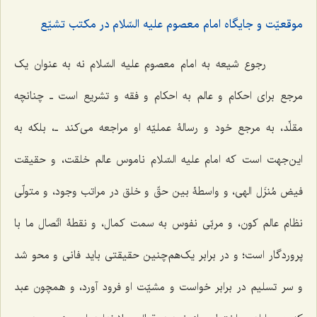
موقعیّت و جایگاه امام معصوم علیه السّلام در مکتب تشیّع
رجوع شیعه به امام معصوم علیه السّلام نه به عنوان یک
مرجع برای احکام و عالم به احکام و فقه و تشریع است‌ ـ چنانچه
مقلِّد، به مرجع خود و رسالۀ عملیّه او مراجعه می‌کند ـ، بلکه به
این‌جهت است که امام علیه السّلام ناموس عالم خلقت، و حقیقت
فیض مُنزَل الهی، و واسطۀ بین حقّ و خلق در مراتب وجود، و متولّی
نظام عالم کون، و مربّی نفوس به سمت کمال، و نقطۀ اتّصال ما با
پروردگار است؛ و در برابر یک‌هم‌چنین حقیقتی باید فانی و محو شد
و سر تسلیم در برابر خواست و مشیّت او فرود آورد، و همچون عبد