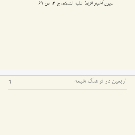
عیون أخبار الرّضا
علیه السّلام، ج ‌٢، ص ٦٩
اربعین در فرهنگ شیعه
6