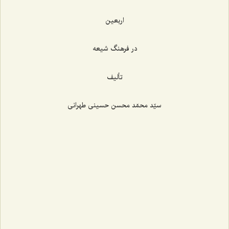
اربعین
در فرهنگ شیعه
تألیف
سیّد محمّد محسن حسینی طهرانی