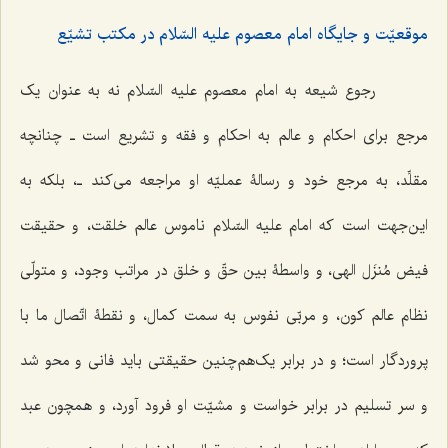
موقعیّت و جایگاه امام معصوم علیه السّلام در مکتب تشیّع
رجوع شیعه به امام معصوم علیه السّلام نه به عنوان یک
مرجع برای احکام و عالم به احکام و فقه و تشریع است‌ ـ چنانچه
مقلِّد، به مرجع خود و رسالۀ عملیّه او مراجعه می‌کند ـ، بلکه به
این‌جهت است که امام علیه السّلام ناموس عالم خلقت، و حقیقت
فیض مُنزَل الهی، و واسطۀ بین حقّ و خلق در مراتب وجود، و متولّی
نظام عالم کون، و مربّی نفوس به سمت کمال، و نقطۀ اتّصال ما با
پروردگار است؛ و در برابر یک‌هم‌چنین حقیقتی باید فانی و محو شد
و سر تسلیم در برابر خواست و مشیّت او فرود آورد، و همچون عبد