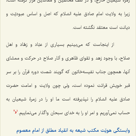
زمرۀ شیعیانْ خارج، و در صف مخالفین و معاندین قرار گرفته است؛
زیرا به ولایت امام صادق علیه السّلام که اصل و اساس عبودیّت و
دیانت است معتقد نگشته است.
از اینجاست که می‌بینیم بسیاری از عبّاد و زهّاد و اهل
صلاح، با وجود زهد و تقوای ظاهری و آثار صلاح در حرکت و ممشای
آنها، همچون جناب نفیسه‌خاتون که گویند شصت دوره قرآن را بر سر
قبر خویش قرائت نموده است، ولی چون ولایت و امامت حضرت
صادق علیه السّلام را نپذیرفته است ما او را در زمرۀ شیعیان به
‌حساب نمی‌آوریم و امر او را به خدای سبحان واگذار می‌نماییم.
2
1
و
وابستگی هویّت مکتب شیعه به انقیاد مطلق از امام معصوم