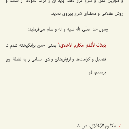
و موازین عقل و شرع قرار دهد، باید آن را ترک نموده، از سنّت و
روش عقلانی و ممضای شرع پیروی نماید.
رسول خدا صلّی الله علیه و آله و سلّم می‌فرماید:
بُعِثْتُ لأُتَمِّمَ مکارمَ الأخلاقِ
؛
یعنی: «من برانگیخته شدم تا
1
فضایل و کرامت‌ها و ارزش‌های والای انسانی را به نقطۀ اوج
برسانم، (و
مکارم الأخلاق
، ص ٨.