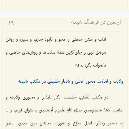
اربعین در فرهنگ شیعه
19
آداب و سنن جاهلی را محو و نابود سازم، و سیره و روش
مرضیّ الهی را جای‌گزین همۀ‌ سنّت‌ها و روش‌های جاهلی و
ناصواب بگردانم).»
ولایت و امامت محور اصلی و شعار حقیقی در مکتب شیعه
در مکتب تشیّع، حقیقت انکار ناپذیر و محوری ولایت و
امامت أئمّۀ معصومین سلام الله علیهم أجمعین به‌عنوان قوام، و یا
به تعبیر رساتر: فصل منوِّع و صورت محصِّل دین مبین اسلام