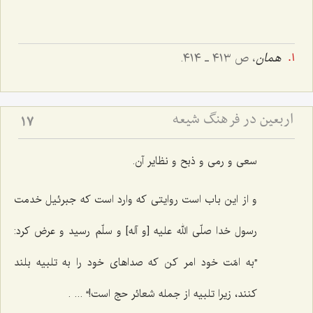
همان
، ص ٤١٣ ـ ٤١٤.
اربعین در فرهنگ شیعه
17
سعی و رمی و ذبح و نظایر آن.
و از این باب است روایتی که وارد است که جبرئیل خدمت
رسول خدا صلّی الله علیه [و آله] و سلّم رسید و عرض کرد:
”به امّت خود امر کن که صداهای خود را به تلبیه بلند
کنند، زیرا تلبیه از جمله شعائر حج است!“ ... .