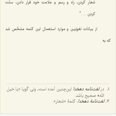
شعار کردن، راه و رسم و علامت خود قرار دادن، سنّت
کردن ... .
2
از بیانات لغویّین و موارد استعمال این کلمه مشخّص شد
که به
در
لغت‌نامه دهخدا
این‌چنین آمده است، ولی گویا «
یا خیل
الله
»
صحیح باشد.
لغت‌نامۀ دهخدا
، کلمۀ «شعار».