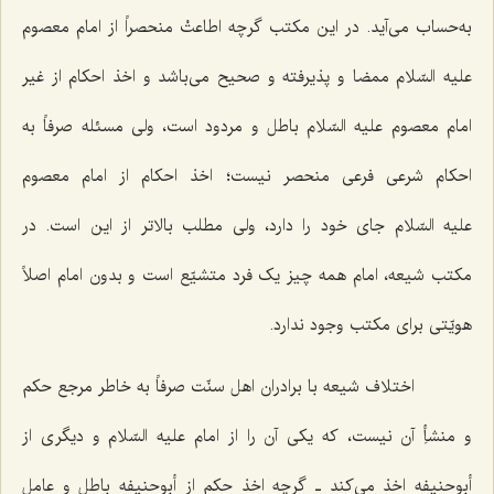
به‌حساب می‌آید. در این مکتب گرچه اطاعتْ منحصراً از امام معصوم
علیه السّلام ممضا و پذیرفته و صحیح می‌باشد و اخذ احکام از غیر
امام معصوم علیه السّلام باطل و مردود است، ولی مسئله صرفاً به
احکام شرعی فرعی منحصر نیست؛ اخذ احکام از امام معصوم
علیه السّلام جای خود را دارد، ولی مطلب بالاتر از این است. در
مکتب شیعه، امام همه چیز یک فرد متشیّع است و بدون امام اصلاً
هویّتی برای مکتب وجود ندارد.
اختلاف شیعه با برادران اهل سنّت صرفاً به خاطر مرجع حکم
و منشأِ آن نیست، که یکی آن را از امام علیه السّلام و دیگری از
أبوحنیفه اخذ می‌کند ـ گرچه اخذ حکم از أبوحنیفه باطل و عاملِ