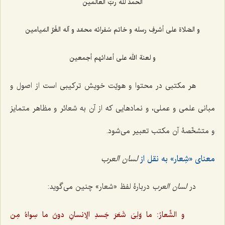
الحمدُ للّه ربّ العالَمین
و الصّلاة علی أشرفِ رسله و خاتم سُفرائه محمّد و آله الغُرِّ المَیامین
و لعنة الله علی أعدائهم أجمعین
هر مکتبی در محتوا و هویّت خویش ترکیبی است از اصول و
مبانی علمی و عملی، و نمادهایی که از آن به شعائر و مظاهر متمایز
و متشخّصۀ آن مکتب تعبیر می‌شود.
معنای «شِعار» به نقل از
لسان العرب
در
لسان العرب
دربارۀ لفظ «شعار» چنین می‌گوید:
و الشِّعارُ: ما وَلِیَ شَعَرَ جَسدِ الإنسانِ دونَ ما سِواهُ مِن