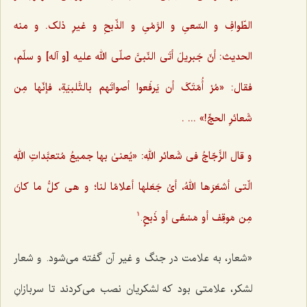
الطّوافِ و السّعیِ و الرَّمْیِ و الذّبحِ و غیرِ ذلک. و منه
الحدیث: أنّ جَبریلَ أتَی النّبیَّ صلّی الله علیه [و آله] و سلّم،
فقال: «مُرْ أُمّتَکَ أن یَرفَعوا أصواتَهم بالتَّلبیَةِ،‌ فإنّها مِن
شَعائرِ الحجِّ!» ... .
و قال الزَّجّاجُ فی شَعائر اللهِ: «یُعنیٰ بها جمیعُ مُتعبَّداتِ اللهِ
الّتی أشعَرَها اللهُ، أیْ جَعَلها أعلامًا لنا؛ و هی کلُّ ما کانَ
مِن مَوقِف أو مَسْعًی أو ذَبحٍ
.
1
«شعار، به علامت در جنگ و غیر آن گفته می‌شود. و شعار
لشکر، علامتی بود که لشکریان نصب می‌کردند تا سربازانِ