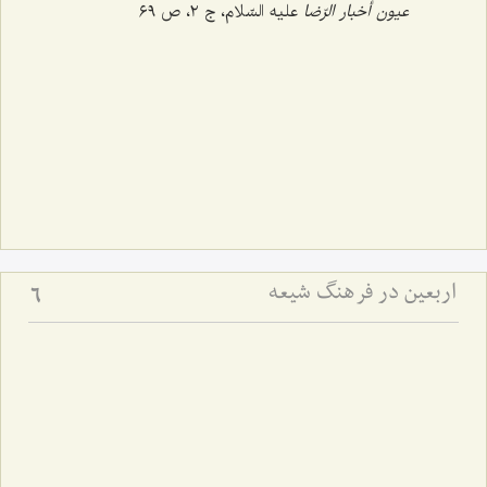
عیون أخبار الرّضا
علیه السّلام، ج ‌٢، ص ٦٩
اربعین در فرهنگ شیعه
6