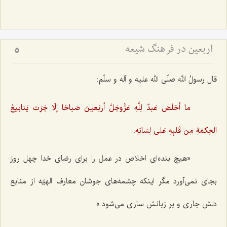
اربعین در فرهنگ شیعه
5
قال رسولُ الله صلّی الله علیه و آله و سلّم:
ما أخلَصَ عَبدٌ لِلَّهِ عَزَّوجَلَّ أربَعینَ صَباحًا إلّا جَرَت یَنابیعُ
الحِکمَةِ مِن قَلبِهِ عَلی لِسَانِهِ.
«هیچ بنده‌ای اخلاص در عمل را برای رضای خدا چهل روز
بجای نمی‌آورد مگر اینکه چشمه‌های جوشان معارف الهیّه از منابع
دلش جاری و بر زبانش ساری می‌شود.»