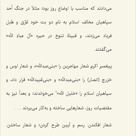
می‌دادند که مناسب با اوضاع روز بود؛ مثلاً در جنگ اُحد
سپاهیان مخالف اسلام به نام دو بت خود عُزّیٰ و هُبَل
فریاد می‌زدند، و قبیلۀ تنوخ در حیره «آلَ عبادِ الله»
می‌گفتند.
پیغمبر اکرم شعار مهاجرین را «بنی‌عبدالله»، و شعار اوس و
خزرج (انصار) را «بنی‌عبدالله» و «بنی‌عُبَیدالله» قرار داد، و
سپاهیان اسلام را «خلیل الله»
می‌خواندند؛ و بعداً نیز به
1
مقتضیات روز، شعارهایی ساخته و به‌کار می‌بردند ... .
شعار افکندن: رسم و آیین طرح کردن؛ و شعار ساختن: