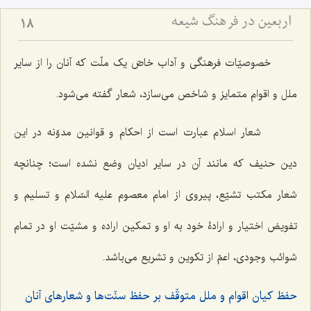
اربعین در فرهنگ شیعه
18
خصوصیّات فرهنگی و آداب خاصّ یک ملّت که آنان را از سایر
ملل و اقوام متمایز و شاخص می‌سازد، شعار گفته می‌شود.
شعار اسلام عبارت است از احکام و قوانین مدوّنه در این
دین حنیف که مانند آن در سایر ادیان وضع نشده است؛ چنانچه
شعار مکتب تشیّع، پیروی از امام معصوم علیه السّلام و تسلیم و
تفویض اختیار و ارادۀ خود به او و تمکین اراده و مشیّت او در تمام
شوائب وجودی، اعمّ از تکوین و تشریع می‌باشد.
حفظ کیان اقوام و ملل متوقّف بر حفظ سنّت‌ها و شعارهای آنان