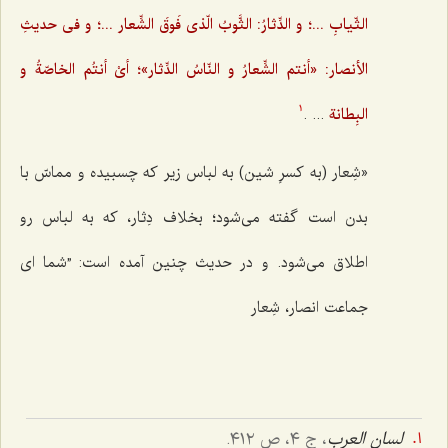
الثّیابِ ...؛ و الدِّثارُ: الثَّوبُ الّذی فَوقَ الشِّعار ...؛ و فی حدیثِ
الأنصار: «أنتم الشِّعارُ و النّاسُ الدِّثار»؛ أیْ أنتُم الخاصّةُ و
البِطانة
... .
1
«شِعار (به کسرِ شین) به لباس زیر که چسبیده و مماسّ با
بدن است گفته می‌شود؛ بخلاف دِثار، که به لباس رو
اطلاق می‌شود. و در حدیث چنین آمده است: ”شما ای
جماعت انصار، شِعار
لسان العرب
، ج ٤، ص ٤١٢.