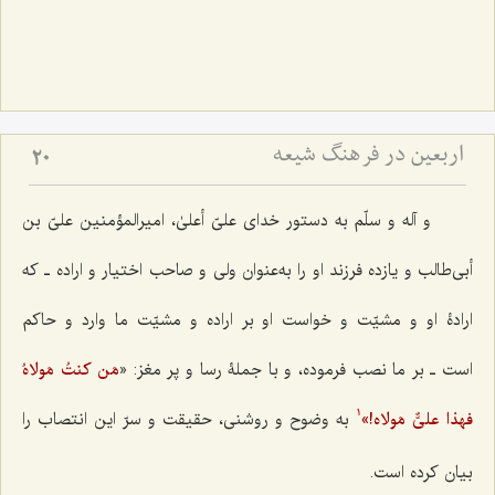
اربعین در فرهنگ شیعه
20
و آله و سلّم به دستور خدای علیّ أعلیٰ، امیرالمؤمنین علیّ بن
أبی‌طالب و یازده فرزند او را به‌عنوان ولی و صاحب اختیار و اراده ـ که
ارادۀ‌ او و مشیّت و خواست او بر اراده و مشیّت ما وارد و حاکم
است ـ بر ما نصب فرموده، و با جملۀ رسا و پر مغز: «
مَن کنتُ مَولاهُ
فهذا علیٌّ مَولاه!
»
به وضوح و روشنی، حقیقت و سرّ این انتصاب را
1
بیان کرده است.