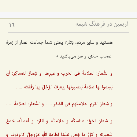
اربعین در فرهنگ شیعه
16
هستید و سایر مردم، دِثار“؛ یعنی شما جماعت انصار از زمرۀ
اصحاب خاصّ و سرّ می‌باشید.»
و الشِّعار: العلامةُ فی الحَربِ و غیرِها. و شِعارُ العَساکِر: أن
یَسِموا لها علامةً یَنصِبونها لِیَعرفَ الرَّجُلُ بها رُفْقَتَه ... .‌
و شِعارُ القومِ: علامتُهم فی السَّفر ... . و الشِّعار: العلامةُ ... .
و شِعارُ الحَجّ: مَناسکُه و علاماتُه و آثارُه و أعمالُه، جَمعُ
شَعیرَة؛ و کلُّ ما جُعِل عَلَمًا لِطاعةِ اللهِ عَزّوجلَّ کالوقوفِ و