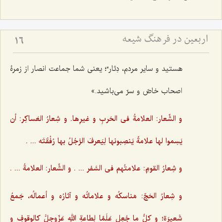
اربعین در فرهنگ شیعه
16
هستید و سایر مردم، دِثار“؛ یعنی شما جماعت انصار از زمرۀ
اصحاب خاصّ و سرّ می‌باشید.»
و الشِّعار: العلامةُ فی الحَربِ و غیرِها. و شِعارُ العَساکِر: أن
یَسِموا لها علامةً یَنصِبونها لِیَعرفَ الرَّجُلُ بها رُفْقَتَه ... .‌
و شِعارُ القومِ: علامتُهم فی السَّفر ... . و الشِّعار: العلامةُ ... .
و شِعارُ الحَجّ: مَناسکُه و علاماتُه و آثارُه و أعمالُه، جَمعُ
شَعیرَة؛ و کلُّ ما جُعِل عَلَمًا لِطاعةِ اللهِ عَزّوجلَّ کالوقوفِ و