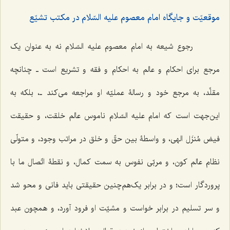
موقعیّت و جایگاه امام معصوم علیه السّلام در مکتب تشیّع
رجوع شیعه به امام معصوم علیه السّلام نه به عنوان یک
مرجع برای احکام و عالم به احکام و فقه و تشریع است‌ ـ چنانچه
مقلِّد، به مرجع خود و رسالۀ عملیّه او مراجعه می‌کند ـ، بلکه به
این‌جهت است که امام علیه السّلام ناموس عالم خلقت، و حقیقت
فیض مُنزَل الهی، و واسطۀ بین حقّ و خلق در مراتب وجود، و متولّی
نظام عالم کون، و مربّی نفوس به سمت کمال، و نقطۀ اتّصال ما با
پروردگار است؛ و در برابر یک‌هم‌چنین حقیقتی باید فانی و محو شد
و سر تسلیم در برابر خواست و مشیّت او فرود آورد، و همچون عبد