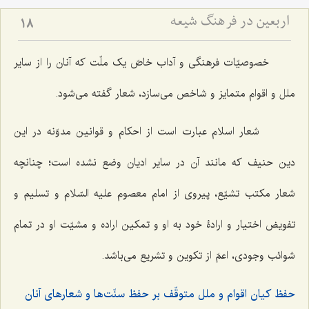
اربعین در فرهنگ شیعه
18
خصوصیّات فرهنگی و آداب خاصّ یک ملّت که آنان را از سایر
ملل و اقوام متمایز و شاخص می‌سازد، شعار گفته می‌شود.
شعار اسلام عبارت است از احکام و قوانین مدوّنه در این
دین حنیف که مانند آن در سایر ادیان وضع نشده است؛ چنانچه
شعار مکتب تشیّع، پیروی از امام معصوم علیه السّلام و تسلیم و
تفویض اختیار و ارادۀ خود به او و تمکین اراده و مشیّت او در تمام
شوائب وجودی، اعمّ از تکوین و تشریع می‌باشد.
حفظ کیان اقوام و ملل متوقّف بر حفظ سنّت‌ها و شعارهای آنان