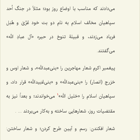
می‌دادند که مناسب با اوضاع روز بود؛ مثلاً در جنگ اُحد
سپاهیان مخالف اسلام به نام دو بت خود عُزّیٰ و هُبَل
فریاد می‌زدند، و قبیلۀ تنوخ در حیره «آلَ عبادِ الله»
می‌گفتند.
پیغمبر اکرم شعار مهاجرین را «بنی‌عبدالله»، و شعار اوس و
خزرج (انصار) را «بنی‌عبدالله» و «بنی‌عُبَیدالله» قرار داد، و
سپاهیان اسلام را «خلیل الله»
می‌خواندند؛ و بعداً نیز به
1
مقتضیات روز، شعارهایی ساخته و به‌کار می‌بردند ... .
شعار افکندن: رسم و آیین طرح کردن؛ و شعار ساختن: