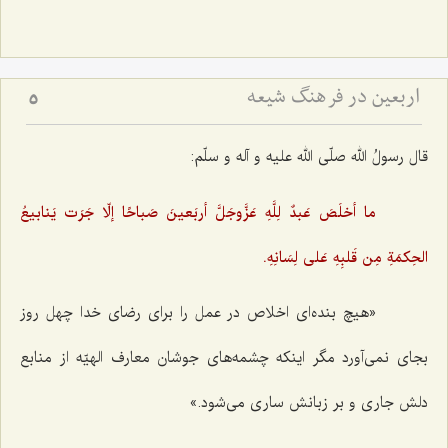
اربعین در فرهنگ شیعه
5
قال رسولُ الله صلّی الله علیه و آله و سلّم:
ما أخلَصَ عَبدٌ لِلَّهِ عَزَّوجَلَّ أربَعینَ صَباحًا إلّا جَرَت یَنابیعُ
الحِکمَةِ مِن قَلبِهِ عَلی لِسَانِهِ.
«هیچ بنده‌ای اخلاص در عمل را برای رضای خدا چهل روز
بجای نمی‌آورد مگر اینکه چشمه‌های جوشان معارف الهیّه از منابع
دلش جاری و بر زبانش ساری می‌شود.»