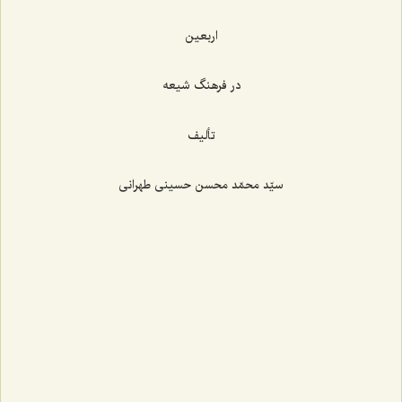
اربعین
در فرهنگ شیعه
تألیف
سیّد محمّد محسن حسینی طهرانی