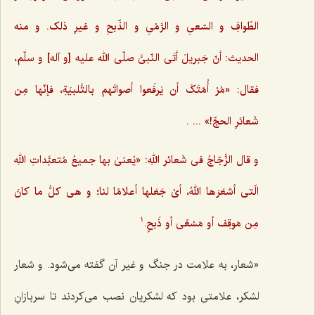
الطّوافِ و السّعیِ و الرَّمْیِ و الذّبحِ و غیرِ ذلک. و منه
الحدیث: أنّ جَبریلَ أتَی النّبیَّ صلّی الله علیه [و آله] و سلّم،
فقال: «مُرْ أُمّتَکَ أن یَرفَعوا أصواتَهم بالتَّلبیَةِ،‌ فإنّها مِن
شَعائرِ الحجِّ!» ... .
و قال الزَّجّاجُ فی شَعائر اللهِ: «یُعنیٰ بها جمیعُ مُتعبَّداتِ اللهِ
الّتی أشعَرَها اللهُ، أیْ جَعَلها أعلامًا لنا؛ و هی کلُّ ما کانَ
مِن مَوقِف أو مَسْعًی أو ذَبحٍ
.
1
«شعار، به علامت در جنگ و غیر آن گفته می‌شود. و شعار
لشکر، علامتی بود که لشکریان نصب می‌کردند تا سربازانِ