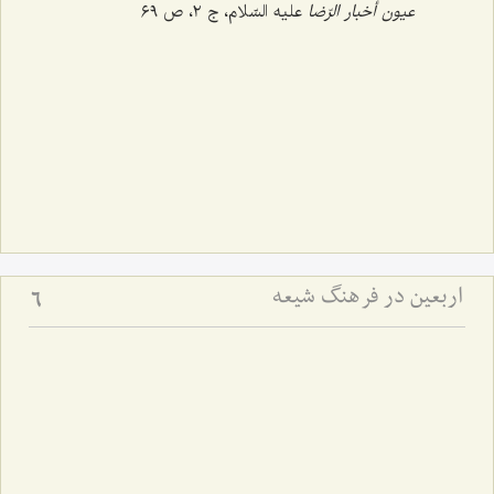
عیون أخبار الرّضا
علیه السّلام، ج ‌٢، ص ٦٩
اربعین در فرهنگ شیعه
6