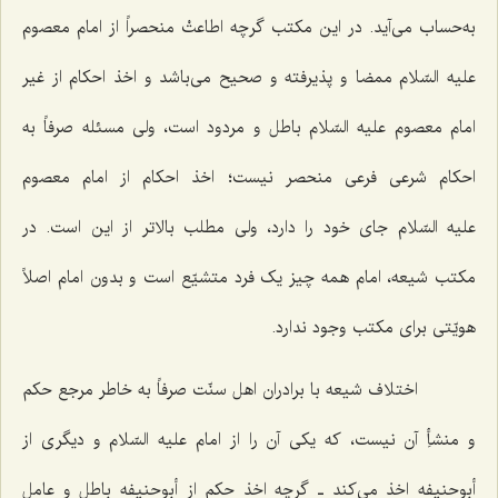
به‌حساب می‌آید. در این مکتب گرچه اطاعتْ منحصراً از امام معصوم
علیه السّلام ممضا و پذیرفته و صحیح می‌باشد و اخذ احکام از غیر
امام معصوم علیه السّلام باطل و مردود است، ولی مسئله صرفاً به
احکام شرعی فرعی منحصر نیست؛ اخذ احکام از امام معصوم
علیه السّلام جای خود را دارد، ولی مطلب بالاتر از این است. در
مکتب شیعه، امام همه چیز یک فرد متشیّع است و بدون امام اصلاً
هویّتی برای مکتب وجود ندارد.
اختلاف شیعه با برادران اهل سنّت صرفاً به خاطر مرجع حکم
و منشأِ آن نیست، که یکی آن را از امام علیه السّلام و دیگری از
أبوحنیفه اخذ می‌کند ـ گرچه اخذ حکم از أبوحنیفه باطل و عاملِ