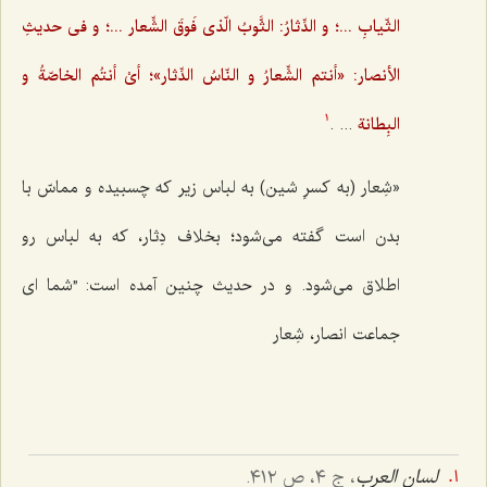
الثّیابِ ...؛ و الدِّثارُ: الثَّوبُ الّذی فَوقَ الشِّعار ...؛ و فی حدیثِ
الأنصار: «أنتم الشِّعارُ و النّاسُ الدِّثار»؛ أیْ أنتُم الخاصّةُ و
البِطانة
... .
1
«شِعار (به کسرِ شین) به لباس زیر که چسبیده و مماسّ با
بدن است گفته می‌شود؛ بخلاف دِثار، که به لباس رو
اطلاق می‌شود. و در حدیث چنین آمده است: ”شما ای
جماعت انصار، شِعار
لسان العرب
، ج ٤، ص ٤١٢.