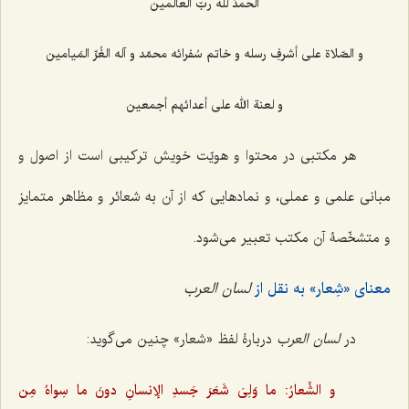
الحمدُ للّه ربّ العالَمین
و الصّلاة علی أشرفِ رسله و خاتم سُفرائه محمّد و آله الغُرِّ المَیامین
و لعنة الله علی أعدائهم أجمعین
هر مکتبی در محتوا و هویّت خویش ترکیبی است از اصول و
مبانی علمی و عملی، و نمادهایی که از آن به شعائر و مظاهر متمایز
و متشخّصۀ آن مکتب تعبیر می‌شود.
معنای «شِعار» به نقل از
لسان العرب
در
لسان العرب
دربارۀ لفظ «شعار» چنین می‌گوید:
و الشِّعارُ: ما وَلِیَ شَعَرَ جَسدِ الإنسانِ دونَ ما سِواهُ مِن