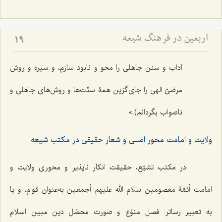
اربعین در فرهنگ شیعه
19
آداب و سنن جاهلی را محو و نابود سازم، و سیره و روش
مرضیّ الهی را جای‌گزین همۀ‌ سنّت‌ها و روش‌های جاهلی و
ناصواب بگردانم).»
ولایت و امامت محور اصلی و شعار حقیقی در مکتب شیعه
در مکتب تشیّع، حقیقت انکار ناپذیر و محوری ولایت و
امامت أئمّۀ معصومین سلام الله علیهم أجمعین به‌عنوان قوام، و یا
به تعبیر رساتر: فصل منوِّع و صورت محصِّل دین مبین اسلام