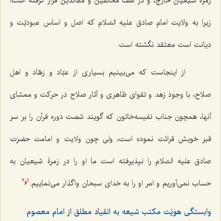
زمرۀ شیعیانْ خارج، و در صف مخالفین و معاندین قرار گرفته است؛
زیرا به ولایت امام صادق علیه السّلام که اصل و اساس عبودیّت و
دیانت است معتقد نگشته است.
از اینجاست که می‌بینیم بسیاری از عبّاد و زهّاد و اهل
صلاح، با وجود زهد و تقوای ظاهری و آثار صلاح در حرکت و ممشای
آنها، همچون جناب نفیسه‌خاتون که گویند شصت دوره قرآن را بر سر
قبر خویش قرائت نموده است، ولی چون ولایت و امامت حضرت
صادق علیه السّلام را نپذیرفته است ما او را در زمرۀ شیعیان به
‌حساب نمی‌آوریم و امر او را به خدای سبحان واگذار می‌نماییم.
2
1
و
وابستگی هویّت مکتب شیعه به انقیاد مطلق از امام معصوم