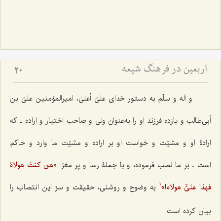
اربعین در فرهنگ شیعه
20
و آله و سلّم به دستور خدای علیّ أعلیٰ، امیرالمؤمنین علیّ بن
أبی‌طالب و یازده فرزند او را به‌عنوان ولی و صاحب اختیار و اراده ـ که
ارادۀ‌ او و مشیّت و خواست او بر اراده و مشیّت ما وارد و حاکم
است ـ بر ما نصب فرموده، و با جملۀ رسا و پر مغز: «
مَن کنتُ مَولاهُ
فهذا علیٌّ مَولاه!
»
به وضوح و روشنی، حقیقت و سرّ این انتصاب را
1
بیان کرده است.