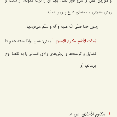
و موازین عقل و شرع قرار دهد، باید آن را ترک نموده، از سنّت و
روش عقلانی و ممضای شرع پیروی نماید.
رسول خدا صلّی الله علیه و آله و سلّم می‌فرماید:
بُعِثْتُ لأُتَمِّمَ مکارمَ الأخلاقِ
؛
یعنی: «من برانگیخته شدم تا
1
فضایل و کرامت‌ها و ارزش‌های والای انسانی را به نقطۀ اوج
برسانم، (و
مکارم الأخلاق
، ص ٨.