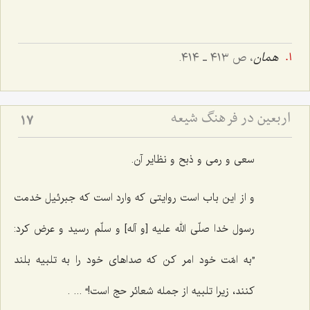
همان
، ص ٤١٣ ـ ٤١٤.
اربعین در فرهنگ شیعه
17
سعی و رمی و ذبح و نظایر آن.
و از این باب است روایتی که وارد است که جبرئیل خدمت
رسول خدا صلّی الله علیه [و آله] و سلّم رسید و عرض کرد:
”به امّت خود امر کن که صداهای خود را به تلبیه بلند
کنند، زیرا تلبیه از جمله شعائر حج است!“ ... .