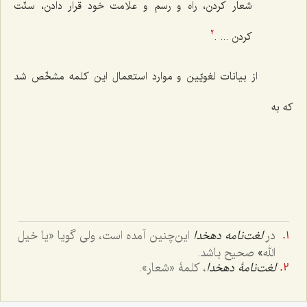
شعار کردن، راه و رسم و علامت خود قرار دادن، سنّت
کردن ... .
2
از بیانات لغویّین و موارد استعمال این کلمه مشخّص شد
که به
در
لغت‌نامه دهخدا
این‌چنین آمده است، ولی گویا «
یا خیل
الله
»
صحیح باشد.
لغت‌نامۀ دهخدا
، کلمۀ «شعار».