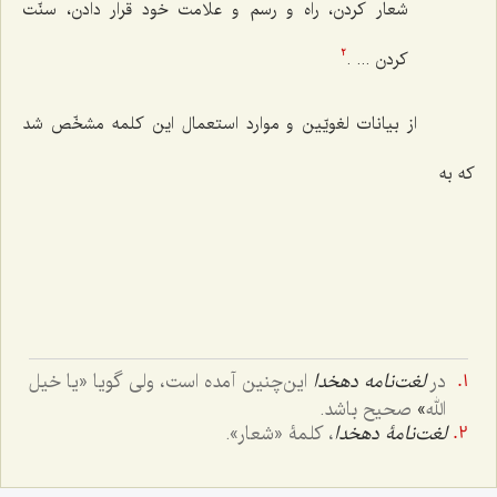
شعار کردن، راه و رسم و علامت خود قرار دادن، سنّت
کردن ... .
2
از بیانات لغویّین و موارد استعمال این کلمه مشخّص شد
که به
در
لغت‌نامه دهخدا
این‌چنین آمده است، ولی گویا «
یا خیل
الله
»
صحیح باشد.
لغت‌نامۀ دهخدا
، کلمۀ «شعار».