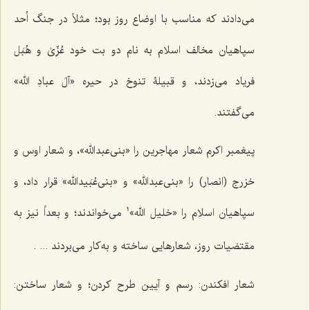
می‌دادند که مناسب با اوضاع روز بود؛ مثلاً در جنگ اُحد
سپاهیان مخالف اسلام به نام دو بت خود عُزّیٰ و هُبَل
فریاد می‌زدند، و قبیلۀ تنوخ در حیره «آلَ عبادِ الله»
می‌گفتند.
پیغمبر اکرم شعار مهاجرین را «بنی‌عبدالله»، و شعار اوس و
خزرج (انصار) را «بنی‌عبدالله» و «بنی‌عُبَیدالله» قرار داد، و
سپاهیان اسلام را «خلیل الله»
می‌خواندند؛ و بعداً نیز به
1
مقتضیات روز، شعارهایی ساخته و به‌کار می‌بردند ... .
شعار افکندن: رسم و آیین طرح کردن؛ و شعار ساختن: