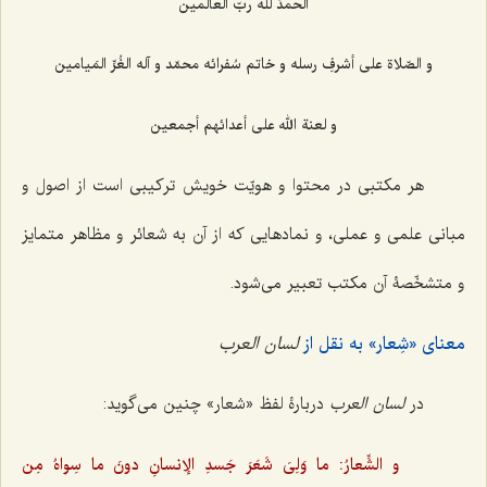
الحمدُ للّه ربّ العالَمین
و الصّلاة علی أشرفِ رسله و خاتم سُفرائه محمّد و آله الغُرِّ المَیامین
و لعنة الله علی أعدائهم أجمعین
هر مکتبی در محتوا و هویّت خویش ترکیبی است از اصول و
مبانی علمی و عملی، و نمادهایی که از آن به شعائر و مظاهر متمایز
و متشخّصۀ آن مکتب تعبیر می‌شود.
معنای «شِعار» به نقل از
لسان العرب
در
لسان العرب
دربارۀ لفظ «شعار» چنین می‌گوید:
و الشِّعارُ: ما وَلِیَ شَعَرَ جَسدِ الإنسانِ دونَ ما سِواهُ مِن