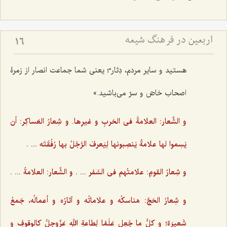
اربعین در فرهنگ شیعه
16
هستید و سایر مردم، دِثار“؛ یعنی شما جماعت انصار از زمرۀ
اصحاب خاصّ و سرّ می‌باشید.»
و الشِّعار: العلامةُ فی الحَربِ و غیرِها. و شِعارُ العَساکِر: أن
یَسِموا لها علامةً یَنصِبونها لِیَعرفَ الرَّجُلُ بها رُفْقَتَه ... .‌
و شِعارُ القومِ: علامتُهم فی السَّفر ... . و الشِّعار: العلامةُ ... .
و شِعارُ الحَجّ: مَناسکُه و علاماتُه و آثارُه و أعمالُه، جَمعُ
شَعیرَة؛ و کلُّ ما جُعِل عَلَمًا لِطاعةِ اللهِ عَزّوجلَّ کالوقوفِ و