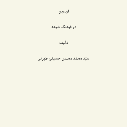
اربعین
در فرهنگ شیعه
تألیف
سیّد محمّد محسن حسینی طهرانی