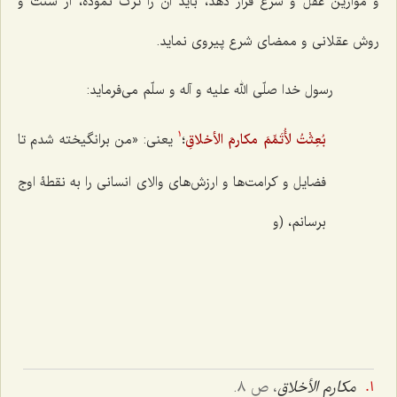
و موازین عقل و شرع قرار دهد، باید آن را ترک نموده، از سنّت و
روش عقلانی و ممضای شرع پیروی نماید.
رسول خدا صلّی الله علیه و آله و سلّم می‌فرماید:
بُعِثْتُ لأُتَمِّمَ مکارمَ الأخلاقِ
؛
یعنی: «من برانگیخته شدم تا
1
فضایل و کرامت‌ها و ارزش‌های والای انسانی را به نقطۀ اوج
برسانم، (و
مکارم الأخلاق
، ص ٨.