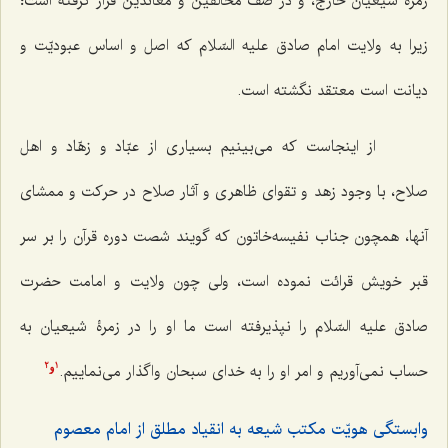
زمرۀ شیعیانْ خارج، و در صف مخالفین و معاندین قرار گرفته است؛
زیرا به ولایت امام صادق علیه السّلام که اصل و اساس عبودیّت و
دیانت است معتقد نگشته است.
از اینجاست که می‌بینیم بسیاری از عبّاد و زهّاد و اهل
صلاح، با وجود زهد و تقوای ظاهری و آثار صلاح در حرکت و ممشای
آنها، همچون جناب نفیسه‌خاتون که گویند شصت دوره قرآن را بر سر
قبر خویش قرائت نموده است، ولی چون ولایت و امامت حضرت
صادق علیه السّلام را نپذیرفته است ما او را در زمرۀ شیعیان به
‌حساب نمی‌آوریم و امر او را به خدای سبحان واگذار می‌نماییم.
2
1
و
وابستگی هویّت مکتب شیعه به انقیاد مطلق از امام معصوم