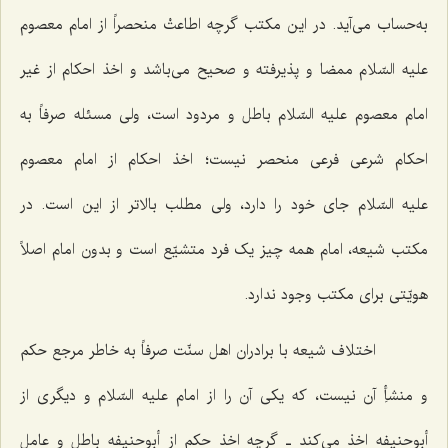
به‌حساب می‌آید. در این مکتب گرچه اطاعتْ منحصراً از امام معصوم
علیه السّلام ممضا و پذیرفته و صحیح می‌باشد و اخذ احکام از غیر
امام معصوم علیه السّلام باطل و مردود است، ولی مسئله صرفاً به
احکام شرعی فرعی منحصر نیست؛ اخذ احکام از امام معصوم
علیه السّلام جای خود را دارد، ولی مطلب بالاتر از این است. در
مکتب شیعه، امام همه چیز یک فرد متشیّع است و بدون امام اصلاً
هویّتی برای مکتب وجود ندارد.
اختلاف شیعه با برادران اهل سنّت صرفاً به خاطر مرجع حکم
و منشأِ آن نیست، که یکی آن را از امام علیه السّلام و دیگری از
أبوحنیفه اخذ می‌کند ـ گرچه اخذ حکم از أبوحنیفه باطل و عاملِ