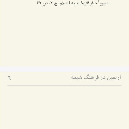
عیون أخبار الرّضا
علیه السّلام، ج ‌٢، ص ٦٩
اربعین در فرهنگ شیعه
6