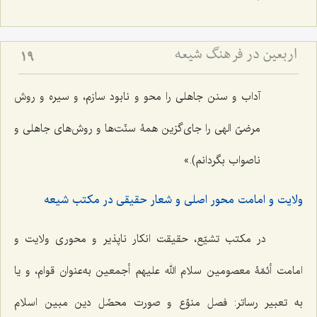
اربعین در فرهنگ شیعه
19
آداب و سنن جاهلی را محو و نابود سازم، و سیره و روش
مرضیّ الهی را جای‌گزین همۀ‌ سنّت‌ها و روش‌های جاهلی و
ناصواب بگردانم).»
ولایت و امامت محور اصلی و شعار حقیقی در مکتب شیعه
در مکتب تشیّع، حقیقت انکار ناپذیر و محوری ولایت و
امامت أئمّۀ معصومین سلام الله علیهم أجمعین به‌عنوان قوام، و یا
به تعبیر رساتر: فصل منوِّع و صورت محصِّل دین مبین اسلام