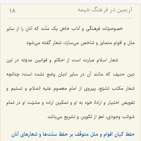
اربعین در فرهنگ شیعه
18
خصوصیّات فرهنگی و آداب خاصّ یک ملّت که آنان را از سایر
ملل و اقوام متمایز و شاخص می‌سازد، شعار گفته می‌شود.
شعار اسلام عبارت است از احکام و قوانین مدوّنه در این
دین حنیف که مانند آن در سایر ادیان وضع نشده است؛ چنانچه
شعار مکتب تشیّع، پیروی از امام معصوم علیه السّلام و تسلیم و
تفویض اختیار و ارادۀ خود به او و تمکین اراده و مشیّت او در تمام
شوائب وجودی، اعمّ از تکوین و تشریع می‌باشد.
حفظ کیان اقوام و ملل متوقّف بر حفظ سنّت‌ها و شعارهای آنان