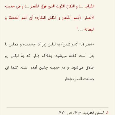
الثّیابِ ...؛ و الدِّثارُ: الثَّوبُ الّذی فَوقَ الشِّعار ...؛ و فی حدیثِ
الأنصار: «أنتم الشِّعارُ و النّاسُ الدِّثار»؛ أیْ أنتُم الخاصّةُ و
البِطانة
... .
1
«شِعار (به کسرِ شین) به لباس زیر که چسبیده و مماسّ با
بدن است گفته می‌شود؛ بخلاف دِثار، که به لباس رو
اطلاق می‌شود. و در حدیث چنین آمده است: ”شما ای
جماعت انصار، شِعار
لسان العرب
، ج ٤، ص ٤١٢.