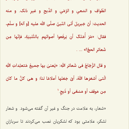
الطّوافِ و السّعیِ و الرَّمْیِ و الذّبحِ و غیرِ ذلک. و منه
الحدیث: أنّ جَبریلَ أتَی النّبیَّ صلّی الله علیه [و آله] و سلّم،
فقال: «مُرْ أُمّتَکَ أن یَرفَعوا أصواتَهم بالتَّلبیَةِ،‌ فإنّها مِن
شَعائرِ الحجِّ!» ... .
و قال الزَّجّاجُ فی شَعائر اللهِ: «یُعنیٰ بها جمیعُ مُتعبَّداتِ اللهِ
الّتی أشعَرَها اللهُ، أیْ جَعَلها أعلامًا لنا؛ و هی کلُّ ما کانَ
مِن مَوقِف أو مَسْعًی أو ذَبحٍ
.
1
«شعار، به علامت در جنگ و غیر آن گفته می‌شود. و شعار
لشکر، علامتی بود که لشکریان نصب می‌کردند تا سربازانِ