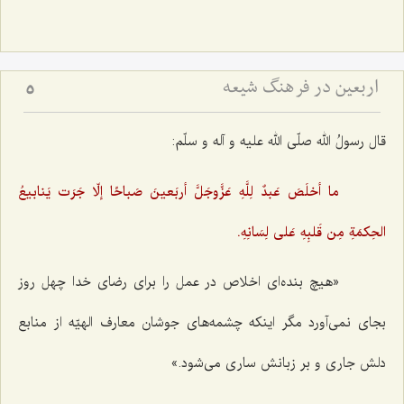
اربعین در فرهنگ شیعه
5
قال رسولُ الله صلّی الله علیه و آله و سلّم:
ما أخلَصَ عَبدٌ لِلَّهِ عَزَّوجَلَّ أربَعینَ صَباحًا إلّا جَرَت یَنابیعُ
الحِکمَةِ مِن قَلبِهِ عَلی لِسَانِهِ.
«هیچ بنده‌ای اخلاص در عمل را برای رضای خدا چهل روز
بجای نمی‌آورد مگر اینکه چشمه‌های جوشان معارف الهیّه از منابع
دلش جاری و بر زبانش ساری می‌شود.»