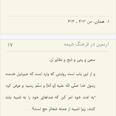
همان
، ص ٤١٣ ـ ٤١٤.
اربعین در فرهنگ شیعه
17
سعی و رمی و ذبح و نظایر آن.
و از این باب است روایتی که وارد است که جبرئیل خدمت
رسول خدا صلّی الله علیه [و آله] و سلّم رسید و عرض کرد:
”به امّت خود امر کن که صداهای خود را به تلبیه بلند
کنند، زیرا تلبیه از جمله شعائر حج است!“ ... .