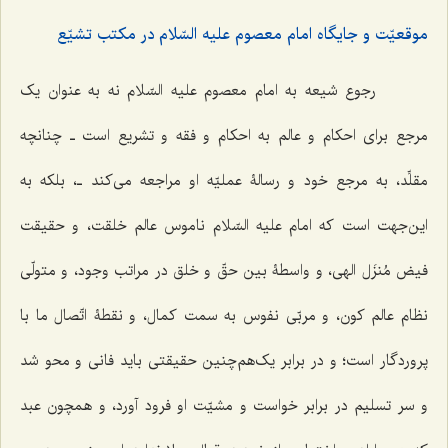
موقعیّت و جایگاه امام معصوم علیه السّلام در مکتب تشیّع
رجوع شیعه به امام معصوم علیه السّلام نه به عنوان یک
مرجع برای احکام و عالم به احکام و فقه و تشریع است‌ ـ چنانچه
مقلِّد، به مرجع خود و رسالۀ عملیّه او مراجعه می‌کند ـ، بلکه به
این‌جهت است که امام علیه السّلام ناموس عالم خلقت، و حقیقت
فیض مُنزَل الهی، و واسطۀ بین حقّ و خلق در مراتب وجود، و متولّی
نظام عالم کون، و مربّی نفوس به سمت کمال، و نقطۀ اتّصال ما با
پروردگار است؛ و در برابر یک‌هم‌چنین حقیقتی باید فانی و محو شد
و سر تسلیم در برابر خواست و مشیّت او فرود آورد، و همچون عبد