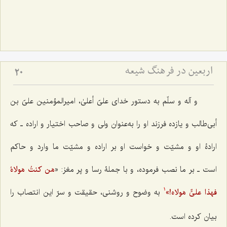
اربعین در فرهنگ شیعه
20
و آله و سلّم به دستور خدای علیّ أعلیٰ، امیرالمؤمنین علیّ بن
أبی‌طالب و یازده فرزند او را به‌عنوان ولی و صاحب اختیار و اراده ـ که
ارادۀ‌ او و مشیّت و خواست او بر اراده و مشیّت ما وارد و حاکم
است ـ بر ما نصب فرموده، و با جملۀ رسا و پر مغز: «
مَن کنتُ مَولاهُ
فهذا علیٌّ مَولاه!
»
به وضوح و روشنی، حقیقت و سرّ این انتصاب را
1
بیان کرده است.