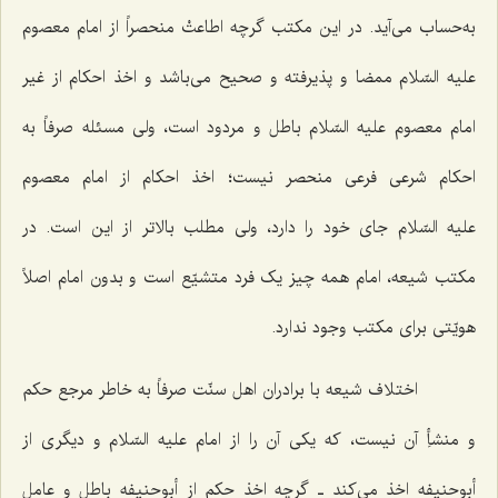
به‌حساب می‌آید. در این مکتب گرچه اطاعتْ منحصراً از امام معصوم
علیه السّلام ممضا و پذیرفته و صحیح می‌باشد و اخذ احکام از غیر
امام معصوم علیه السّلام باطل و مردود است، ولی مسئله صرفاً به
احکام شرعی فرعی منحصر نیست؛ اخذ احکام از امام معصوم
علیه السّلام جای خود را دارد، ولی مطلب بالاتر از این است. در
مکتب شیعه، امام همه چیز یک فرد متشیّع است و بدون امام اصلاً
هویّتی برای مکتب وجود ندارد.
اختلاف شیعه با برادران اهل سنّت صرفاً به خاطر مرجع حکم
و منشأِ آن نیست، که یکی آن را از امام علیه السّلام و دیگری از
أبوحنیفه اخذ می‌کند ـ گرچه اخذ حکم از أبوحنیفه باطل و عاملِ