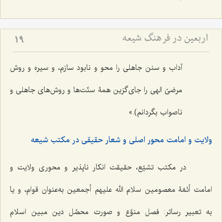
اربعین در فرهنگ شیعه
19
آداب و سنن جاهلی را محو و نابود سازم، و سیره و روش
مرضیّ الهی را جای‌گزین همۀ‌ سنّت‌ها و روش‌های جاهلی و
ناصواب بگردانم).»
ولایت و امامت محور اصلی و شعار حقیقی در مکتب شیعه
در مکتب تشیّع، حقیقت انکار ناپذیر و محوری ولایت و
امامت أئمّۀ معصومین سلام الله علیهم أجمعین به‌عنوان قوام، و یا
به تعبیر رساتر: فصل منوِّع و صورت محصِّل دین مبین اسلام