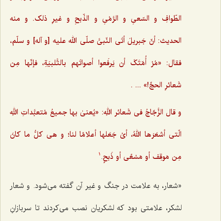
الطّوافِ و السّعیِ و الرَّمْیِ و الذّبحِ و غیرِ ذلک. و منه
الحدیث: أنّ جَبریلَ أتَی النّبیَّ صلّی الله علیه [و آله] و سلّم،
فقال: «مُرْ أُمّتَکَ أن یَرفَعوا أصواتَهم بالتَّلبیَةِ،‌ فإنّها مِن
شَعائرِ الحجِّ!» ... .
و قال الزَّجّاجُ فی شَعائر اللهِ: «یُعنیٰ بها جمیعُ مُتعبَّداتِ اللهِ
الّتی أشعَرَها اللهُ، أیْ جَعَلها أعلامًا لنا؛ و هی کلُّ ما کانَ
مِن مَوقِف أو مَسْعًی أو ذَبحٍ
.
1
«شعار، به علامت در جنگ و غیر آن گفته می‌شود. و شعار
لشکر، علامتی بود که لشکریان نصب می‌کردند تا سربازانِ