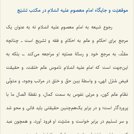
موقعیّت و جایگاه امام معصوم علیه السّلام در مکتب تشیّع
رجوع شیعه به امام معصوم علیه السّلام نه به عنوان یک
مرجع برای احکام و عالم به احکام و فقه و تشریع است‌ ـ چنانچه
مقلِّد، به مرجع خود و رسالۀ عملیّه او مراجعه می‌کند ـ، بلکه به
این‌جهت است که امام علیه السّلام ناموس عالم خلقت، و حقیقت
فیض مُنزَل الهی، و واسطۀ بین حقّ و خلق در مراتب وجود، و متولّی
نظام عالم کون، و مربّی نفوس به سمت کمال، و نقطۀ اتّصال ما با
پروردگار است؛ و در برابر یک‌هم‌چنین حقیقتی باید فانی و محو شد
و سر تسلیم در برابر خواست و مشیّت او فرود آورد، و همچون عبد