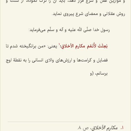
و موازین عقل و شرع قرار دهد، باید آن را ترک نموده، از سنّت و
روش عقلانی و ممضای شرع پیروی نماید.
رسول خدا صلّی الله علیه و آله و سلّم می‌فرماید:
بُعِثْتُ لأُتَمِّمَ مکارمَ الأخلاقِ
؛
یعنی: «من برانگیخته شدم تا
1
فضایل و کرامت‌ها و ارزش‌های والای انسانی را به نقطۀ اوج
برسانم، (و
مکارم الأخلاق
، ص ٨.