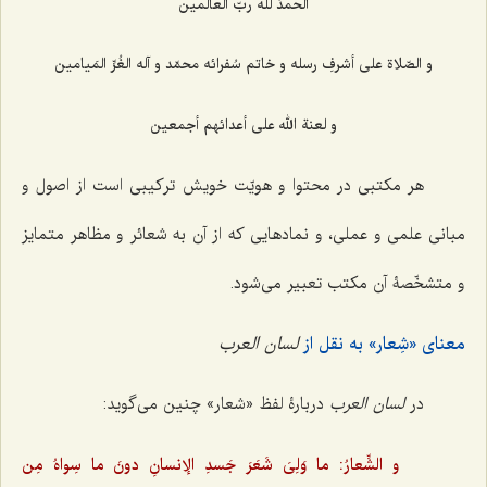
الحمدُ للّه ربّ العالَمین
و الصّلاة علی أشرفِ رسله و خاتم سُفرائه محمّد و آله الغُرِّ المَیامین
و لعنة الله علی أعدائهم أجمعین
هر مکتبی در محتوا و هویّت خویش ترکیبی است از اصول و
مبانی علمی و عملی، و نمادهایی که از آن به شعائر و مظاهر متمایز
و متشخّصۀ آن مکتب تعبیر می‌شود.
معنای «شِعار» به نقل از
لسان العرب
در
لسان العرب
دربارۀ لفظ «شعار» چنین می‌گوید:
و الشِّعارُ: ما وَلِیَ شَعَرَ جَسدِ الإنسانِ دونَ ما سِواهُ مِن