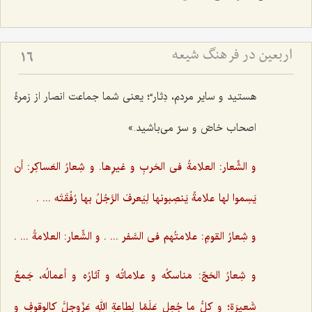
اربعین در فرهنگ شیعه
16
هستید و سایر مردم، دِثار“؛ یعنی شما جماعت انصار از زمرۀ
اصحاب خاصّ و سرّ می‌باشید.»
و الشِّعار: العلامةُ فی الحَربِ و غیرِها. و شِعارُ العَساکِر: أن
یَسِموا لها علامةً یَنصِبونها لِیَعرفَ الرَّجُلُ بها رُفْقَتَه ... .‌
و شِعارُ القومِ: علامتُهم فی السَّفر ... . و الشِّعار: العلامةُ ... .
و شِعارُ الحَجّ: مَناسکُه و علاماتُه و آثارُه و أعمالُه، جَمعُ
شَعیرَة؛ و کلُّ ما جُعِل عَلَمًا لِطاعةِ اللهِ عَزّوجلَّ کالوقوفِ و