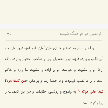
اربعین در فرهنگ شیعه
20
و آله و سلّم به دستور خدای علیّ أعلیٰ، امیرالمؤمنین علیّ بن
أبی‌طالب و یازده فرزند او را به‌عنوان ولی و صاحب اختیار و اراده ـ که
ارادۀ‌ او و مشیّت و خواست او بر اراده و مشیّت ما وارد و حاکم
است ـ بر ما نصب فرموده، و با جملۀ رسا و پر مغز: «
مَن کنتُ مَولاهُ
فهذا علیٌّ مَولاه!
»
به وضوح و روشنی، حقیقت و سرّ این انتصاب را
1
بیان کرده است.