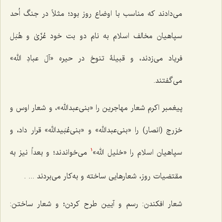
می‌دادند که مناسب با اوضاع روز بود؛ مثلاً در جنگ اُحد
سپاهیان مخالف اسلام به نام دو بت خود عُزّیٰ و هُبَل
فریاد می‌زدند، و قبیلۀ تنوخ در حیره «آلَ عبادِ الله»
می‌گفتند.
پیغمبر اکرم شعار مهاجرین را «بنی‌عبدالله»، و شعار اوس و
خزرج (انصار) را «بنی‌عبدالله» و «بنی‌عُبَیدالله» قرار داد، و
سپاهیان اسلام را «خلیل الله»
می‌خواندند؛ و بعداً نیز به
1
مقتضیات روز، شعارهایی ساخته و به‌کار می‌بردند ... .
شعار افکندن: رسم و آیین طرح کردن؛ و شعار ساختن: