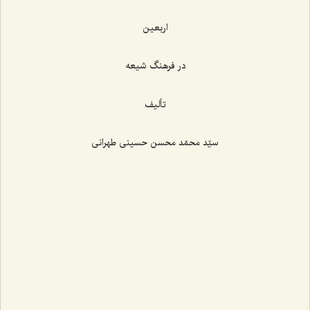
اربعین
در فرهنگ شیعه
تألیف
سیّد محمّد محسن حسینی طهرانی