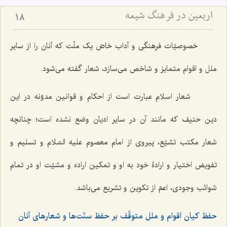
اربعین در فرهنگ شیعه
18
خصوصیّات فرهنگی و آداب خاصّ یک ملّت که آنان را از سایر
ملل و اقوام متمایز و شاخص می‌سازد، شعار گفته می‌شود.
شعار اسلام عبارت است از احکام و قوانین مدوّنه در این
دین حنیف که مانند آن در سایر ادیان وضع نشده است؛ چنانچه
شعار مکتب تشیّع، پیروی از امام معصوم علیه السّلام و تسلیم و
تفویض اختیار و ارادۀ خود به او و تمکین اراده و مشیّت او در تمام
شوائب وجودی، اعمّ از تکوین و تشریع می‌باشد.
حفظ کیان اقوام و ملل متوقّف بر حفظ سنّت‌ها و شعارهای آنان