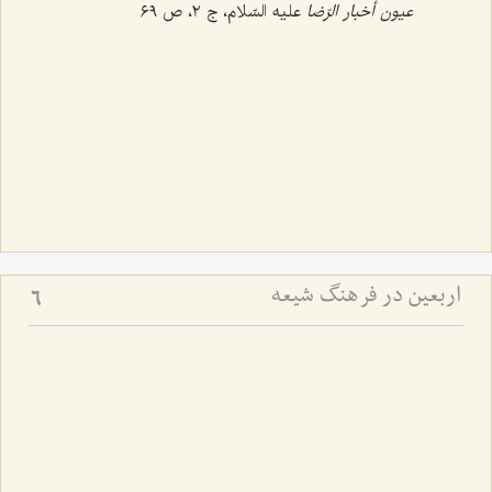
عیون أخبار الرّضا
علیه السّلام، ج ‌٢، ص ٦٩
اربعین در فرهنگ شیعه
6