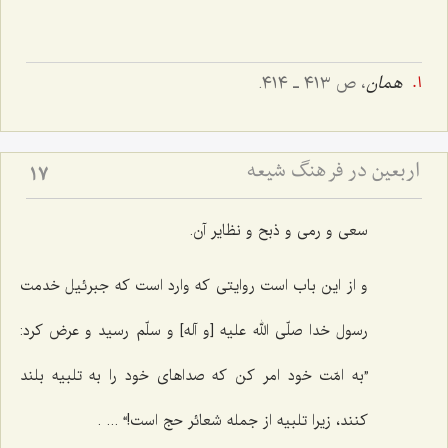
همان
، ص ٤١٣ ـ ٤١٤.
اربعین در فرهنگ شیعه
17
سعی و رمی و ذبح و نظایر آن.
و از این باب است روایتی که وارد است که جبرئیل خدمت
رسول خدا صلّی الله علیه [و آله] و سلّم رسید و عرض کرد:
”به امّت خود امر کن که صداهای خود را به تلبیه بلند
کنند، زیرا تلبیه از جمله شعائر حج است!“ ... .