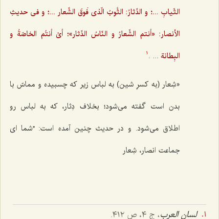
الثّیابِ ...؛ و الدِّثارُ: الثَّوبُ الّذی فَوقَ الشِّعار ...؛ و فی حدیثِ
الأنصار: «أنتم الشِّعارُ و النّاسُ الدِّثار»؛ أیْ أنتُم الخاصّةُ و
البِطانة
... .
1
«شِعار (به کسرِ شین) به لباس زیر که چسبیده و مماسّ با
بدن است گفته می‌شود؛ بخلاف دِثار، که به لباس رو
اطلاق می‌شود. و در حدیث چنین آمده است: ”شما ای
جماعت انصار، شِعار
لسان العرب
، ج ٤، ص ٤١٢.