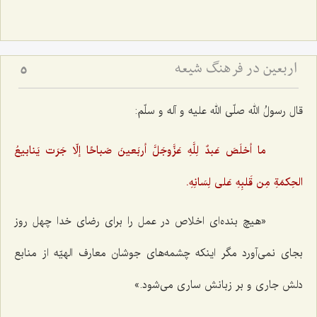
اربعین در فرهنگ شیعه
5
قال رسولُ الله صلّی الله علیه و آله و سلّم:
ما أخلَصَ عَبدٌ لِلَّهِ عَزَّوجَلَّ أربَعینَ صَباحًا إلّا جَرَت یَنابیعُ
الحِکمَةِ مِن قَلبِهِ عَلی لِسَانِهِ.
«هیچ بنده‌ای اخلاص در عمل را برای رضای خدا چهل روز
بجای نمی‌آورد مگر اینکه چشمه‌های جوشان معارف الهیّه از منابع
دلش جاری و بر زبانش ساری می‌شود.»