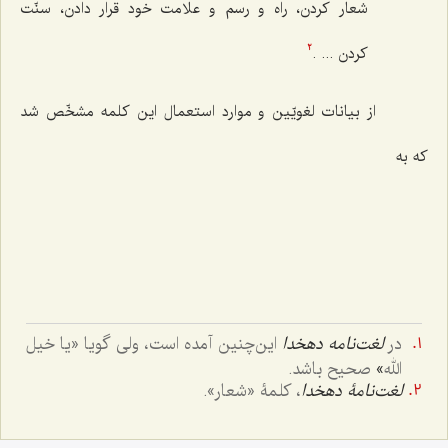
شعار کردن، راه و رسم و علامت خود قرار دادن، سنّت
کردن ... .
2
از بیانات لغویّین و موارد استعمال این کلمه مشخّص شد
که به
در
لغت‌نامه دهخدا
این‌چنین آمده است، ولی گویا «
یا خیل
الله
»
صحیح باشد.
لغت‌نامۀ دهخدا
، کلمۀ «شعار».