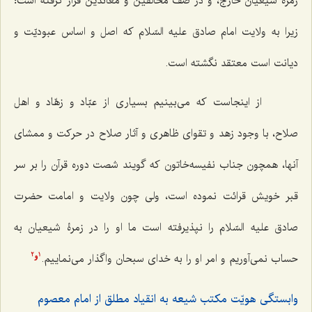
زمرۀ شیعیانْ خارج، و در صف مخالفین و معاندین قرار گرفته است؛
زیرا به ولایت امام صادق علیه السّلام که اصل و اساس عبودیّت و
دیانت است معتقد نگشته است.
از اینجاست که می‌بینیم بسیاری از عبّاد و زهّاد و اهل
صلاح، با وجود زهد و تقوای ظاهری و آثار صلاح در حرکت و ممشای
آنها، همچون جناب نفیسه‌خاتون که گویند شصت دوره قرآن را بر سر
قبر خویش قرائت نموده است، ولی چون ولایت و امامت حضرت
صادق علیه السّلام را نپذیرفته است ما او را در زمرۀ شیعیان به
‌حساب نمی‌آوریم و امر او را به خدای سبحان واگذار می‌نماییم.
2
1
و
وابستگی هویّت مکتب شیعه به انقیاد مطلق از امام معصوم