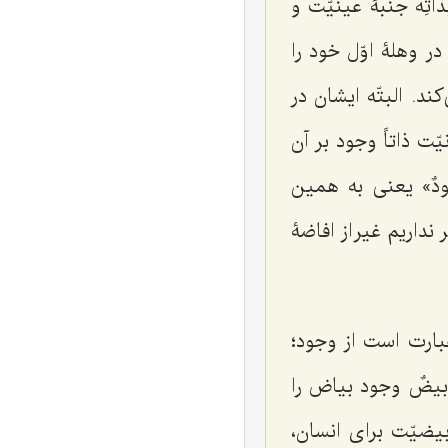
اتِه
جنبۀ عینیّت و
 وهلۀ اوّل خود را
ند. البتّه ایشان در
ّت ذاتاً وجود بر آن
دٌ»
یعنی به همین
نداریم غیر از افاضۀ
بارت است از وجود؛
أبیضٌ
وجود بیاض را
بیضیّت برای انسان،