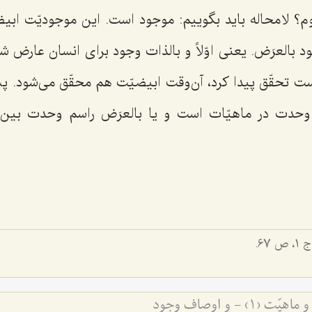
؟ لا محاله باید بگوییم: موجود است. این موجودیّت ابیض
 بالعرَض. یعنی اوّلاً و بالذات وجود برای انسان عارض 
ت تحقّق پیدا کرد، آن‌وقت ابیضیّت هم محقّق می‌شود. پس
راسم وحدت در ماهیّات است و یا بالعرَض راسم وحدت 
1، ص 67.
 - و اوصاف وجود