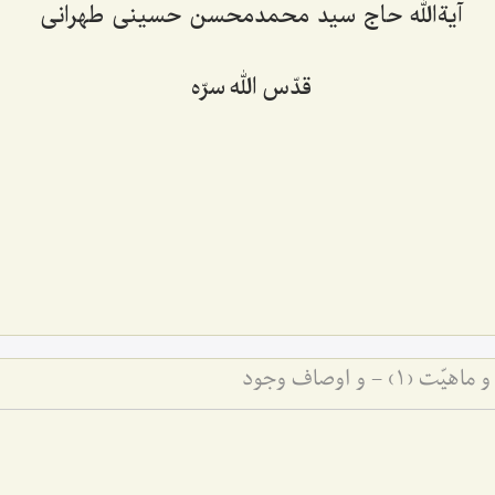
آیةالله حاج سید محمدمحسن حسینی طهرانی
قدّس الله سرّه
 - و اوصاف وجود