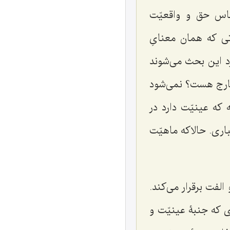
لباس حق و واقعیّت
ی که همان معنایِ
د این بحث می‌شوند
خارج هست؟ نمی‌شود
 که عینیّت دارد در
ری. حالاکه ماهیّت
لفت برقرار می‌کند.
 که جنبۀ عینیّت و