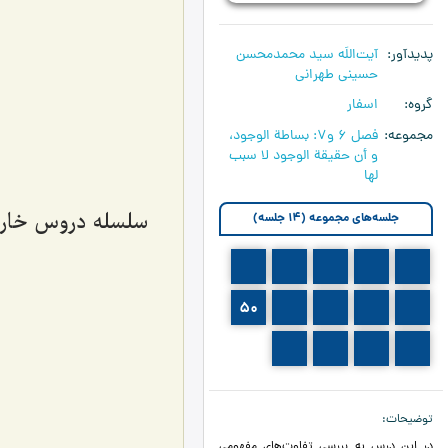
پدیدآور
آیت‌اللَه سید محمدمحسن
حسینی طهرانی
گروه
اسفار
مجموعه
فصل 6 و7: بساطة الوجود،
و أن حقيقة الوجود لا سبب
لها
سلسله دروس خارج 
جلسه‌های مجموعه (14 جلسه)
45
44
43
42
41
50
49
48
47
46
54
53
52
51
توضیحات
در این درس به بررسی تفاوت‌های مفهومی