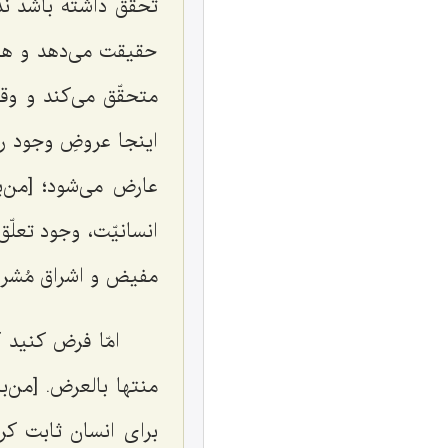
تحقّق داشته باشد ند
حقیقت می‌دهد و همی
متحقّق می‌کند و وقتی
اینجا عروضِ وجود را 
عارض می‌شود؛ [من‌ب
انسانیّت، وجود تعلّق
مفیض و اشراق مُشرق
امّا فرض کنید 
منتها بالعرض. [من‌ب
برای انسان ثابت کرد