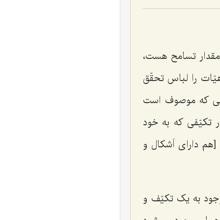
ک‌مقدار تسامح هست،
یّات را لباس تحقّق
تی که موصوف است
ر تکیّفی که به خود
[هم دارای اَشکال و
وجود به یک تکیّف و