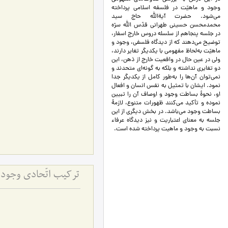
وجود و ماهیّت در فلسفه اسلامی پرداخته
می‌شود. حضرت آیةالله حاج سید
محمدمحسن حسینی طهرانی قدّس الله سرّه
در جلسه پنجاهم‌ از سلسله دروس خارج اسفار،
توضیح می‌دهند که از دیدگاه فلسفی، وجود و
ماهیّت به‌لحاظ مفهومی با یکدیگر تغایر دارند،
ولی در عین حال در واقعیت خارج از ذهن، این
دو تغایری نداشته و بلکه به گونه‌ای متحدند و
نمی‌توان آن‌ها را به‌طور کامل از یکدیگر جدا
نمود. ایشان با تمثیل به نفس انسان و افعال
او، نحوۀ بساطت وجود و اوصاف آن را تبیین
نموده و تأکید می‌کنند ظهورات متنوع، لازمۀ
بساطت وجود می‌باشد. در بخش دیگری از این
جلسه به معنای اعتباریت و نیز دیدگاه عرفاء
نسبت به وجود و ماهیت پرداخته شده است.
ترکیب اتّحادی وجود و ماهیّت (1)