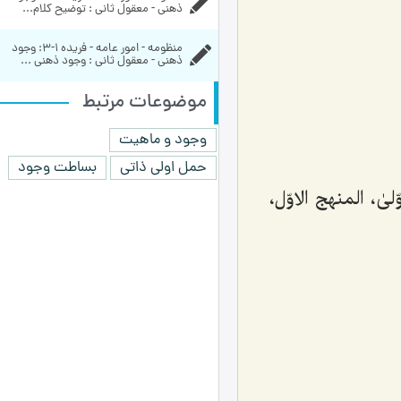
ذهنی - معقول ثانی : توضیح کلام...
منظومه - امور عامه - فریده ۱-۳:‌ وجود 
ذهنی - معقول ثانی : وجود ذهنی ...
موضوعات مرتبط
وجود و ماهیت
حمل اولی ذاتی
بساطت وجود
لیٰ، المنهج الاوّل،