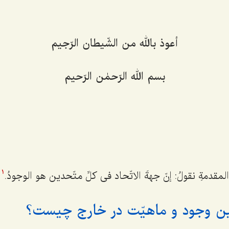
أعوذ بالله من الشّیطان الرّجیم
بسم الله الرّحمٰن الرّحیم
المقدمةِ نقولُ: إنّ جهةَ الاتّحاد فی کلِّ متّحدین هو الوجودُ.
1
ین وجود و ماهیّت در خارج چیست؟