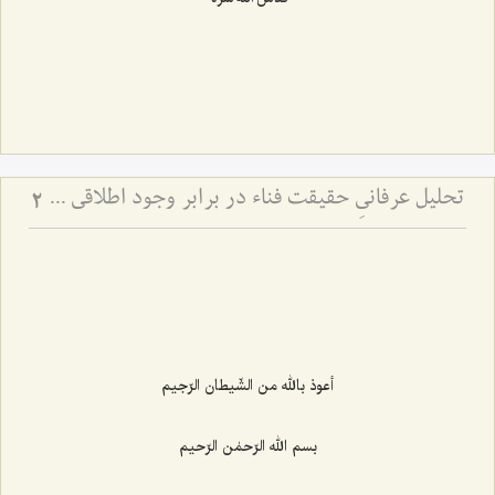
تحلیل عرفانیِ حقیقت فناء در برابر وجود اطلاقی - نقد استقلال عین ثابت و تبیین صرافت وجود در سلوک شهودی
2
أعوذ بالله من الشّیطان الرّجیم
بسم الله الرّحمٰن الرّحیم