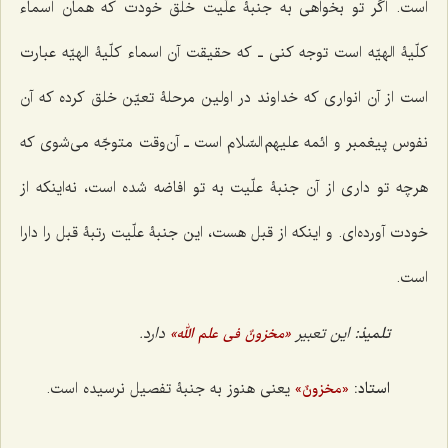
است. اگر تو بخواهی به جنبۀ علّیت خلق خودت که همان اسماء
کلّیۀ الهیّه است توجه کنی ـ که حقیقت آن اسماء کلّیۀ الهیّه عبارت
است از آن انواری که خداوند در اولین مرحلۀ تعیّن خلق کرده که آن
نفوس پیغمبر و ائمه علیهم السّلام است ـ آن‌وقت متوجّه می‌شوی که
هرچه تو داری از آن جنبۀ علّیت به تو افاضه شده است، نه‌اینکه از
خودت آورده‌ای. و اینکه از قبل هست، این جنبۀ علّیت رتبۀ قبل را دارا
است.
تلمیذ:
این تعبیر
دارد.
«مخزونٌ فی علم الله»
استاد:
یعنی هنوز به جنبۀ تفصیل نرسیده است.
«مخزونٌ»