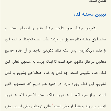
همان است.
تبیین مسئلۀ فناء
بنابراین جنبۀ عین ثابت، جنبۀ فناء و انمحاء است. و
به‌اصطلاح مرتبۀ فناء معلول در مرتبۀ علّت است تکویناً. ما اسم این
را فناء می‌گذاریم. پس یک فناء تکوینی داریم و آن فناء جمیع
معالیل در علل مافوق خود است تا اینکه برسد به
منتهی العلل
. این
فناء، فناء تکوینی است. چه قائل به فناء اصطلاحی بشویم یا قائل
نشویم، این فناء وجود دارد. در ادعیه هم داریم که همه‌چیز فانی
است غیر از
وجه الله
، یا همه‌چیز هالک است
الاّ وجه الله
، همه‌چیز
ازبین می‌روند و فقط او باقی است.
فانی درمقابل باقی است. یعنی
1