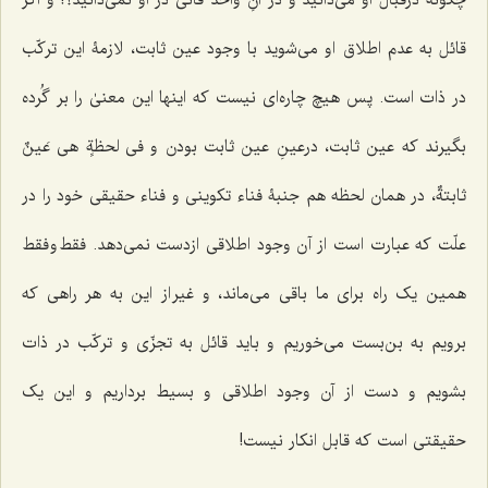
چگونه درقبال او می‌دانید و در آنِ واحد فانی در او نمی‌دانید؟! و اگر
قائل به عدم اطلاق او می‌شوید با وجود عین ثابت، لازمۀ این ترکّب
در ذات است. پس هیچ چاره‌ای نیست که اینها این معنیٰ را بر گُرده
بگیرند که عین ثابت، درعینِ عین ثابت بودن و
فی لحظةٍ هی عَینٌ
ثابتةٌ،
در همان لحظه هم جنبۀ فناء تکوینی و فناء حقیقی خود را در
علّت که عبارت است از آن وجود اطلاقی ازدست نمی‌دهد. فقط و فقط
همین یک راه برای ما باقی می‌ماند، و غیر از این به هر راهی که
برویم به بن‌بست می‌خوریم و باید قائل به تجزّی و ترکّب در ذات
بشویم و دست از آن وجود اطلاقی و بسیط برداریم و این یک
حقیقتی است که قابل انکار نیست!