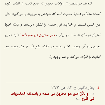
تلمیذ:
در بعضی از روایات داریم که عین ثابت را اثبات کرده
است؛ مثلاً در قضیّۀ حضرت آدم که خودش را می‌بیند و می‌گوید: مثل
من کسی نیست و خداوند نور خمسه را نشان می‌دهد و اینکه اینها
قبل از تو خلق شده‌اند. در روایت
دارد، تعبیر
«هو مخزونٌ فی علم الله»
1
عجیبی در آن روایت اخیر دیدم در اینکه علم الله از قبل بوده، هم
قبلیّت را اثبات می‌کند و هم وجود را!
بحار الأنوار،
ج 92، ص 373:
«...
و بِکُلِّ اسمٍ هو مَخزونٌ فی عِلمِهِ و بأسمائِهِ المَکتوباتِ
....»
فی اللَّوح