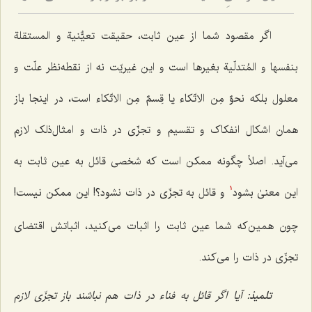
اگر مقصود شما از عین ثابت، حقیقت تعیٌّنیة
و المستقلة
بنفسها و المُتدلّیة بغیرها
است و این غیریّت نه از نقطه‌نظر علّت و
معلول بلکه
نحوٌ مِن الاتّکاء
یا
قِسمٌ مِن الاتّکاء
است، در اینجا باز
همان اشکال انفکاک و تقسیم و تجزّی در ذات و امثال‌ذلک لازم
می‌آید. اصلاً چگونه ممکن است که شخصی قائل به عین ثابت به
این معنیٰ بشود
و قائل به تجزّی در ذات نشود؟! این ممکن نیست!
1
چون همین‌که شما عین ثابت را اثبات می‌کنید، اثباتش اقتضای
تجزّی در ذات را می‌کند.
تلمیذ:
آیا اگر قائل به فناء در ذات هم نباشند باز تجزّی لازم