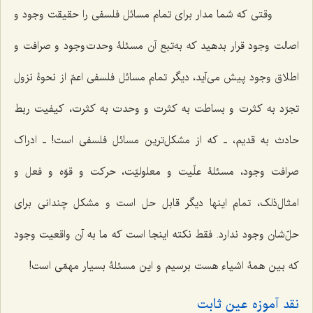
وقتی که شما مدار برای تمام مسائل فلسفی را حقیقت وجود و
اصالت وجود قرار بدهید که به‌تبع آن مسئلۀ وحدت وجود و صرافت و
اطلاق وجود پیش می‌آید، دیگر تمام مسائل فلسفی اعمّ از نحوۀ نزول
تجرّد به کثرت و بساطت به کثرت و وحدت به کثرت، کیفیت ربط
حادث به قدیم، ـ که از مشکل‌ترین مسائل فلسفی است! ـ ادراک
صرافت وجود، مسئلۀ علّیت و معلولیّت، حرکت و قوّه و فعل و
امثال‌ذلک، تمام اینها دیگر قابل حل است و مشکل چندانی برای
حلّ‌شان وجود ندارد. فقط نکته اینجا است که ما به آن واقعیت وجود
که بین همۀ اشیاء هست برسیم و این مسئلۀ بسیار مهمّی است!
نقد آموزه عین ثابت