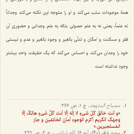
همۀ موجودات سلب می‌کند و او را متوجه این نکته می‌کند وجداناً
نه علماً، یعنی نه به علم حصولی بلکه به علم وجدانی و حضوری آن
فقر و مسکنت و امکان و تدلّی بالغیر و وجود بالغیر و عدم و نیستی
خود را وجدان می‌کند و احساس می‌کند که یک حقیقت واحد بیشتر
وجود نداشته است.
مصباح المتهجد،
ج 1، ص 266:
«و أنتَ خالِقُ کُلّ شَی‌ءٍ لا إلَهَ إلّا أنتَ کُلُّ شَی‌ءٍ هالِکٌ إلّا
وَجهَکَ الکَریمَ أکرَمَ الوُجوهِ أمانُ الخائِفینَ و جارُ
المُستَجیرین.»
سوره غافر (40)، آیه 16.
الله شناسی
، ج 2، ص 221: