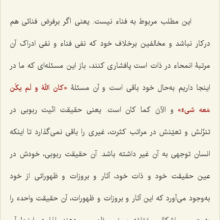
این مطلب مربوط به فناء نیست. یعنی اگر برفرض فنائی هم
درکار نباشد و مخالفین برخلاف خود که نفی فناء و نفی ادراک آن
مرتبۀ انمحاء در ذات است پافشاری کنند، باز این مسئله‌ای که ما در
اینجا داریم به‌حال خود باقی است و آن مسئلۀ
«کان اللهُ و لَم یکُن
و الآنَ کما کان
است. یعنی حقیقت انّیت ربوبی در
مَعه شیءٌ»
تنزّلش و تعیّنش در مراتب کثرت، غیری را باقی نمی‌گذارد تا اینکه
انسان توجهی به آن غیر داشته باشد. آن حقیقت ربوبی، خودش در
عین حقیقت خود و ذات خود، آثار و بروزات و ظهوراتی از خود
به‌وجود می‌آورد که این آثار و بروزات و ظهورات، آن حقیقت واحده را