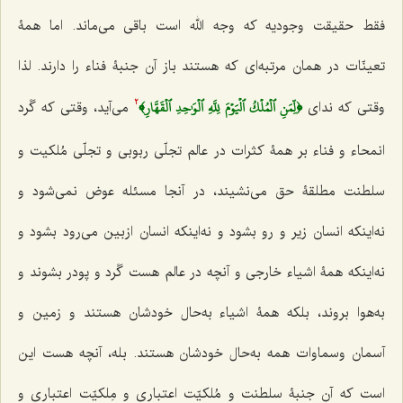
فقط حقیقت وجودیه که
وجه الله
است باقی می‌ماند. اما همۀ
تعینّات در همان مرتبه‌ای که هستند باز آن جنبۀ فناء را دارند. لذا
﴿لِّمَنِ ٱلۡمُلۡكُ ٱلۡيَوۡمَ لِلَّهِ ٱلۡوَٰحِدِ ٱلۡقَهَّارِ﴾
وقتی که ندای
می‌آید، وقتی که گَرد
2
انمحاء و فناء بر همۀ کثرات در عالم تجلّی ربوبی و تجلّی مُلکیت و
سلطنت مطلقۀ حق می‌نشیند، در آنجا مسئله عوض نمی‌شود و
نه‌اینکه انسان زیر و رو بشود و نه‌اینکه انسان ازبین می‌رود بشود و
نه‌اینکه همۀ اشیاء خارجی و آنچه در عالم هست گَرد و پودر بشوند و
به‌هوا بروند، بلکه همۀ اشیاء به‌حال خودشان هستند و زمین و
آسمان وسماوات همه به‌حال خودشان هستند. بله، آنچه هست این
است که آن جنبۀ سلطنت و مُلکیّت اعتباری و مِلکیّت اعتباری و