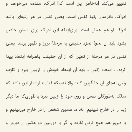
تغییر می‌کند [به‌خاطر این است که] ادراک، مقدّمه می‌خواهد و
ادراک، دائر مدار رتبۀ نفس است، یعنی نفس در هر رتبه‌ای باشد
ادراک او هم همان است. برای‌اینکه این ادراک برای انسان حاصل
بشود باید آن نحوۀ تجرّد حقیقی به مرحلۀ بروز و ظهور برسد. یعنی
نفس در هر مرحلۀ از تعیّن که از آن حقیقت بالصّرافه ابتعاد پیدا
کرده، ـ ابتعاد رُتبی ـ باید آن ابتعاد خودش را ازبین ببرد و تقرّب
رتبی به‌جای آن جایگزین کند؛ والاّ نه‌اینکه فناء عبارت از این باشد که
سالک به‌طورکلّی نفس و روح خود را ازبین ببرد به‌طوری‌که ما دیگر
زید را در خارج نبینیم. نه، ما همین شخص را در خارج می‌بینیم و
با دیروز هم هیچ فرقی نکرده و اگر با دوربین دو عکس از دیروز و