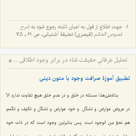
جهت اطلاع از قول به اعیان ثابته رجوع شود به
شرح
فصوص الحکم
(قیصری) تعلیقۀ آشتیانی، ص 61 ـ 75.
تحلیل عرفانیِ حقیقت فناء در برابر وجود اطلاقی - نقد استقلال عین ثابت و تبیین صرافت وجود در سلوک شهودی
5
تطبیق آموزۀ صرافت وجود با متون دینی
بناءًعلی‌ٰهذا
مسئله در خلق و در عدم خلق هیچ تفاوت ندارد الاّ
در عروضِ عوارض و تشکّل. و خود عوارض و تشکّل و تکیّف و تکّمم
هم
نحوٌ مِن الوجود
است. پس بنابراین وجود است که در ذات خود