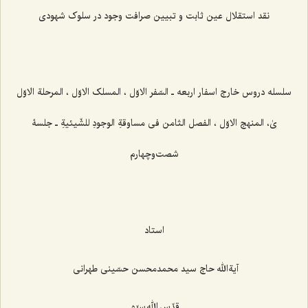
نقد استقلال عین ثابت و تبیین صرافت وجود در سلوک شهودی
سلسله دروس خارج اسفار اربعه ـ
السّفر الاوّل ، المسلک الاوّل ، المرحلة الاوّل
یٰ، المنهج الاوّل ، الفصل الثامن فی مساوقةِ الوجودِ للشّیئیةِ
ـ جلسۀ
شصت‌وچهارم
استاد
آیةالله حاج سید محمدمحسن حسّینی طهرانی
قدّس الله سرّه