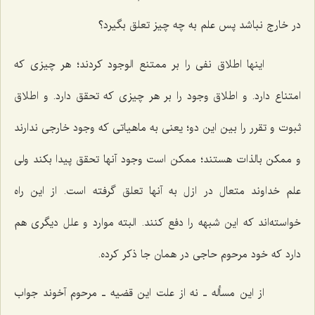
در خارج نباشد پس علم به چه چیز تعلق بگیرد؟
اینها اطلاق نفى را بر ممتنع الوجود كردند؛ هر چیزى كه
امتناع دارد. و اطلاق وجود را بر هر چیزى كه تحقق دارد. و اطلاق
ثبوت و تقرر را بین این دو؛ یعنى به ماهیاتى كه وجود خارجى ندارند
و ممكن بالذات هستند؛ ممكن است وجود آنها تحقق پیدا بكند ولى
علم خداوند متعال در ازل به آنها تعلق گرفته است. از این راه
خواسته‌اند كه این شبهه را دفع كنند. البته موارد و علل دیگرى هم
دارد كه خود مرحوم حاجى در همان جا ذكر كرده.
از این مسأله ـ نه از علت این قضیه ـ مرحوم آخوند جواب