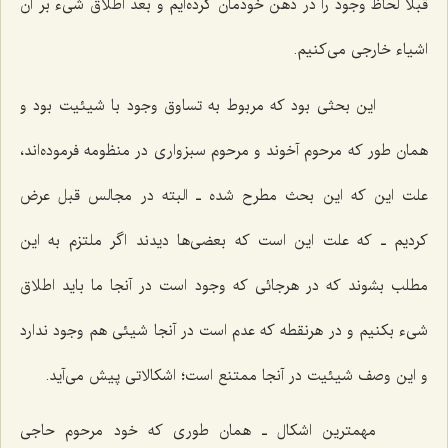
قبلًا لحاظ وجود را در ذهن خودمان كرده‌ایم و بعد اطلاق شیء بر آن
اشیاء خارجى مى‌كنیم.
این بحثى بود كه مربوط به تساوق وجود با شیئیت بود و
همان طور كه مرحوم آخوند و مرحوم سبزوارى در منظومه فرموده‌اند،
علت این كه این بحث مطرح شده ـ البته در مجالس قبل عرض
كردیم ـ كه علت این است كه بعضى‌ها دیدند اگر ملتزم به این
مطلب بشوند كه در هرجائى كه وجود است در آنجا ما باید اطلاق
شیء بكنیم و در هرنقطه كه عدم است در آنجا شیئى هم وجود ندارد
و این وصف شیئیت در آنجا ممتنع است؛ اشكالاتى پیش مى‌آید.
مهمترین اشكال ـ همان طورى كه خود مرحوم حاجى