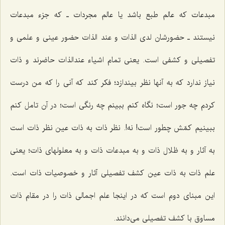
مبدعات كه عالم طبع باشد یا عالم مجردات ـ كه جزء مبدعات
نیستند ـ حضورشان لدى الذات و عند الذات حضور عینى و علمى و
تفصیلى و كشفى است. یعنى تمام اشیاء عندالذات حاضرند و ذات
نیاز ندارد كه به آنها نظر بیندازد؛ فكر كند كه آنى را كه من درست
كردم چه جور است؛ نگاه كنم ببینم چه رنگى است؛ در آن تامل كنم
ببینیم كمّش چطور است! نه!. نظر ذات به ذات عین نظر ذات است
به آثار و به ظلال ذات و به مبدعات ذات و به معلولهاى ذات؛ یعنى
علم ذات به ذات عین كشف تفصیلى آثار و خصوصیات ذات است.
این مبناى دوم است كه در اینجا علم اجمالى ذات را در مقام ذات
مساوق با كشف تفصیلى مى‌دانند.