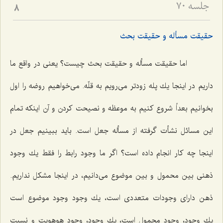
جلسه ۷۰
8
حقیقت مسأله و حقیقت بحث
اما حقیقت مسأله و حقیقت بحث چیست؟ یعنى در واقع ما
داریم در اینجا یك پله زودتر مى‌رویم به قلّه. مى‌خواهیم روضه را اول
بخوانیم بعداً شروع كنیم به موعظه و نصیحت كردن و آن اینكه تمام
این مسائل نشأت گرفته از مسأله جعل است. باید ببینیم جعل در
اینجا چه كار انجام داده است؟ اگر ما وجود رابط را فقط یك وجود
ذهنى بین محمول و بین موضوع مى‌دانیم، در اینجا مشكل نداریم.
ذهن داراى وجودات متعددى است، یك وجود وجود موضوع است
یك وجود، وجود محمول است، یك وجود، وجود هوهویت و نسبت