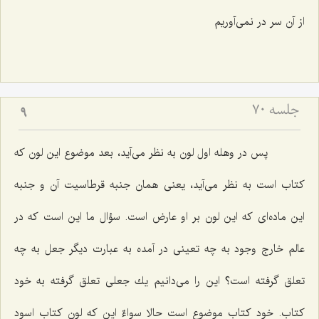
از آن سر در نمى‌آوریم
جلسه ۷۰
9
پس در وهله اول لون به نظر مى‌آید، بعد موضوع این لون كه
كتاب است به نظر مى‌آید، یعنى همان جنبه قرطاسیت آن و جنبه
این ماده‌اى كه این لون بر او عارض است. سؤال ما این است كه در
عالم خارج وجود به چه تعینى در آمده به عبارت دیگر جعل به چه
تعلق گرفته است؟ این را مى‌دانیم یك جعلى تعلق گرفته به خود
كتاب. خود كتاب موضوع است حالا سواءٌ این كه لون كتاب اسود