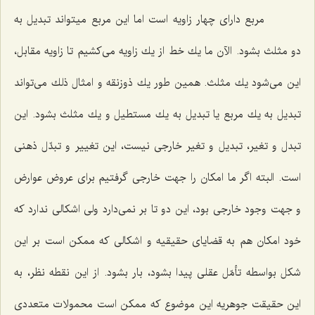
مربع داراى چهار زاویه است اما این مربع میتواند تبدیل به
دو مثلث بشود. الآن ما یك خط از یك زاویه مى‌كشیم تا زاویه مقابل،
این مى‌شود یك مثلث. همین طور یك ذوزنقه و امثال ذلك مى‌تواند
تبدیل به یك مربع یا تبدیل به یك مستطیل و یك مثلث بشود. این
تبدل و تغیر، تبدیل و تغیر خارجى نیست، این تغییر و تبدّل ذهنى
است. البته اگر ما امكان را جهت خارجى گرفتیم براى عروض عوارض
و جهت وجود خارجى بود، این دو تا بر نمى‌دارد ولى اشكالى ندارد كه
خود امكان هم به قضایاى حقیقیه و اشكالى كه ممكن است بر این
شكل بواسطه تأمّل عقلى پیدا بشود، بار بشود. از این نقطه نظر، به
این حقیقت جوهریه این موضوع كه ممكن است محمولات متعددى