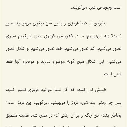
است وجود فى غیره مى‌گویند.
بنابراین آیا شما قرمزى را بدون شئ دیگرى مى‌توانید تصور
كنید؟ بله مى‌توانیم. ما در ذهن مان قرمزى تصور مى‌كنیم سبزى
تصور مى‌كنیم، كمّ تصور مى‌كنیم، خط تصور مى‌كنیم و اشكال تصور
مى‌كنیم، این اشكال هیچ گونه موضوع ندارند و موضوع آنها فقط
ذهن است.
دلیلش این است كه اگر شما نتوانید قرمزى تصور كنید،
پس چرا وقتى یك شیء قرمز را مى‌بینید مى‌گویید این قرمز است؟
بخاطر اینكه این رنگ را بر آن رنگى كه در ذهن شما هست منطبق