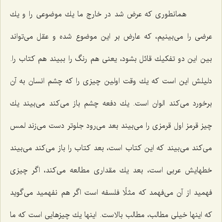
همانطورى كه عرض شد در خارج ما یك موضوعى را و یك
عرضى را مى‌بینیم، كه عارض بر این موضوع شده و عقل مى‌تواند
بین این دو تفكیك قائل بشود، یعنى هم رنگ را ببیند هم كتاب را.
دلیلش این است كه یك وقت اولین چیزى را كه چشم انسان به آن
برخورد مى‌كند الوان است. یك دفعه چشم باز مى‌كند مى‌بیند یك
چیز قرمز اول قرمزى را مى‌بیند بعد مى‌رود جلوتر دست مى‌زند لمس
مى‌كند مى‌بیند كه این كتاب است، بعد كتاب را باز مى‌كند مى‌بیند
خطهایش عربى است، بعد یك مقدارى مطالعه مى‌كند، اگر چیزى
فهمید از آن مى‌فهمد كه مثلًا فلسفه است اگر هم نفهمید مى‌گوید
كه اینها خیلى مطالب، مطالب بالاست. اینها یك چیزهایى است كه ما