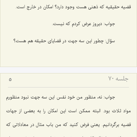
قضیه حقیقیه كه ذهنى هست وجود دارد؟ امكان در خارج است.
جواب:
دیروز عرض كردم كه نیست.
سؤال:
چطور این سه جهت در قضایاى حقیقه هم هست؟
جلسه ۷۰
5
جواب:
نه، منظور من خود نفس این سه جهت نبود منظورم
مواد ثلاث بود. البته ممكن است این امكان را به بعضى از جهات
قضیه برگردانیم. یعنى فرض كنید كه من باب مثال در معادلاتى كه