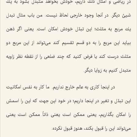
در ریاضى و امثال ذلك داریم، خودش بخواهد متبدل بشود به یك
شیئ دیگر. در آنجا وجود خارجى لحاظ نیست. من باب مثال تبدل
یك مربع به مثلث؛ این تبدّل خودش امكان است. یعنى اگر ذهن
بیاید این مربع را به دو قسم تقسیم كند مى‌تواند از این مربع دو
مثلث درست كند یا فرض كنید كه چند ضلعى را از نقطه نظر زاویه
متبدل كنیم به زوایا دیگر.
در اینجا كارى به عالم خارج نداریم. ما كار به نفس امكانیت
این تبدّل و تغیر در اینجا داریم؛ در خود این جهت كه این را اسمش
را امكان بگذاریم، یعنى ممكن است یعنى ذاتاً ممكن است یعنى
مى‌تواند این را قبول بكند، هنوز قبول نكرده.