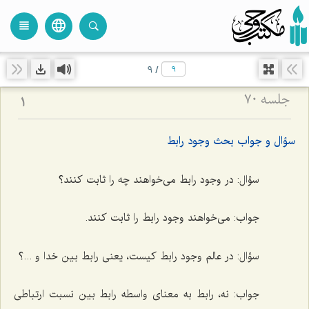
language
view_headline
close
search
9
/
جلسه ۷۰
1
سؤال و جواب بحث وجود رابط
سؤال:
در وجود رابط مى‌خواهند چه را ثابت كنند؟
جواب:
مى‌خواهند وجود رابط را ثابت كنند.
سؤال:
در عالم وجود رابط كیست، یعنى رابط بین خدا و ...؟
جواب:
نه، رابط به معناى واسطه رابط بین نسبت ارتباطى