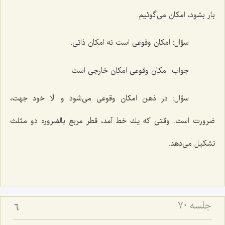
بار بشود، امكان مى‌گوئیم.
سؤال:
امكان وقوعى است نه امكان ذاتى.
جواب:
امكان وقوعى امكان خارجى است
سؤال:
در ذهن امكان وقوعى مى‌شود و الّا خود جهت،
ضرورت است. وقتى كه یك خط آمد، قطر مربع بالضروره دو مثلث
تشكیل مى‌دهد.
جلسه ۷۰
6