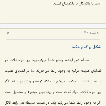
است یا بالامكان یا بالامتناع است،
جلسه ۷۰
7
اشكال بر كلام حكما
مسأله دوم اینكه، چطور شما مى‌فرمایید این مواد ثلاث در
قضایاى هلیت مركبه به وجود رابط مى‌خورند امّا در قضایاى هلیت
بسیطه به نسبت حكمیه مى‌خورند اینكه كوسه و ریش پهن شد. اگر
این مواد ثلاث، مواد ثلاث است و ربط بین موضوع و محمول است
اگر به وجود رابط شما مى‌زنید باید در هلیت بسیطه هم رابط قائل