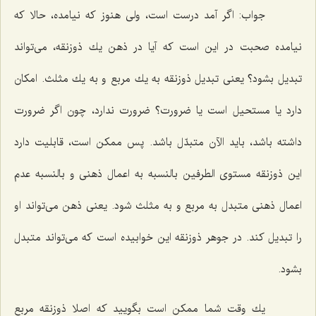
جواب:
اگر آمد درست است، ولى هنوز كه نیامده، حالا كه
نیامده صحبت در این است كه آیا در ذهن یك ذوزنقه، مى‌تواند
تبدیل بشود؟ یعنى تبدیل ذوزنقه به یك مربع و به یك مثلث. امكان
دارد یا مستحیل است یا ضرورت؟ ضرورت ندارد، چون اگر ضرورت
داشته باشد، باید الآن متبدّل باشد. پس ممكن است، قابلیت دارد
این ذوزنقه مستوى الطرفین بالنسبه به اعمال ذهنى و بالنسبه عدم
اعمال ذهنى متبدل به مربع و به مثلث شود. یعنى ذهن مى‌تواند او
را تبدیل كند. در جوهر ذوزنقه این خوابیده است كه مى‌تواند متبدل
بشود.
یك وقت شما ممكن است بگویید كه اصلا ذوزنقه مربع