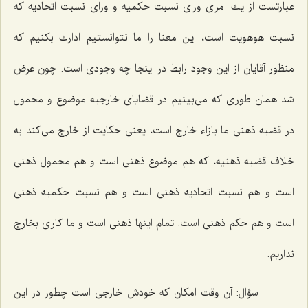
عبارتست از یك امرى وراى نسبت حكمیه و وراى نسبت اتحادیه كه
نسبت هوهویت است، این معنا را ما نتوانستیم ادارك بكنیم كه
منظور آقایان از این وجود رابط در اینجا چه وجودى است. چون عرض
شد همان طورى كه مى‌بینیم در قضایاى خارجیه موضوع و محمول
در قضیه ذهنى ما بازاء خارج است، یعنى حكایت از خارج مى‌كند به
خلاف قضیه ذهنیه، كه هم موضوع ذهنى است و هم محمول ذهنى
است و هم نسبت اتحادیه ذهنى است و هم نسبت حكمیه ذهنى
است و هم حكم ذهنى است. تمام اینها ذهنى است و ما كارى بخارج
نداریم.
سؤال:
آن وقت امكان كه خودش خارجى است چطور در این