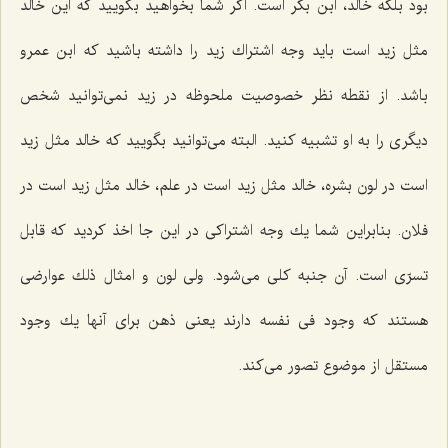
بود بلكه خالد، ابن بكر است. اگر شما بخواهید بگویید كه این خالد
مثل زید است باید وجه اشتراك زید را داشته باشید كه ابن عمرو
باشد. از نقطه نظر خصوصیت ملحوظه در زید نمى‌توانید شخص
دیگرى را به او تشبیه كنید. البته مى‌توانید بگویید كه خالد مثل زید
است در لون بشره، خالد مثل زید است در علم، خالد مثل زید است در
فلان. بنابراین شما یك وجه اشتراكى در این جا اخذ كردید كه قابل
تسرّى است. آن جنبه كلى مى‌شود. ولى لون و امثال ذلك عوارضى
هستند كه وجود فى نفسه دارند یعنى ذهن براى آنها یك وجود
مستقل از موضوع تصور مى‌كند.