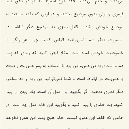
مى‌كنید و حكم مى‌كنید: «هذا الونٌ احمر» اما اگر در ذهن شما
قرمزى و لونى بدون موضوع نباشد، و هر لونى كه باشد مستند به
موضوع خودش باشد و قابل تسرّى به موضوع دیگر نباشد، در
اینصورت دیگر شما نمى‌توانید قیاس كنید. چون هر رنگى با
خصوصیت خودش آمده است. مثلا فرض كنید كه زیدى كه پسر
عمرو است؛ زید بن عمرو، این زید با انتساب به پسر عمرویت و بنوّت
با عمرویت در ارتباط است و شما نمى‌توانید این زید را به شخص
دیگر تسّرى بدهید. اگر بگویید این مثل آن است، یك زیدى را پیدا
كنید، یك خالدى را پیدا كنید و بگویید این خالد مثل زید است. در
حالتى كه خالد، ابن عمرو نیست. خالد هیچ وقت ابن عمرو نخواهد