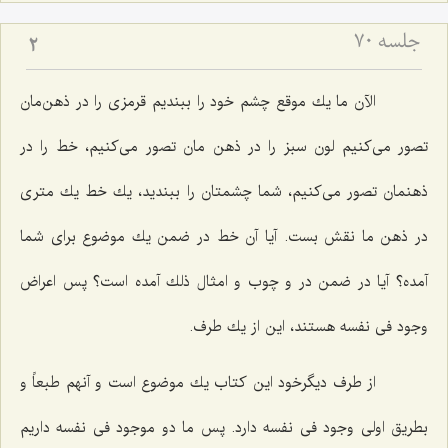
جلسه ۷۰
2
الآن ما یك موقع چشم خود را ببندیم قرمزى را در ذهن‌مان
تصور مى‌كنیم لون سبز را در ذهن مان تصور مى‌كنیم، خط را در
ذهنمان تصور مى‌كنیم، شما چشمتان را ببندید، یك خط یك مترى
در ذهن ما نقش بست. آیا آن خط در ضمن یك موضوع براى شما
آمده؟ آیا در ضمن در و چوب و امثال ذلك آمده است؟ پس اعراض
وجود فى نفسه هستند، این از یك طرف.
از طرف دیگرخود این كتاب یك موضوع است و آنهم طبعاً و
بطریق اولى وجود فى نفسه دارد. پس ما دو موجود فى نفسه داریم