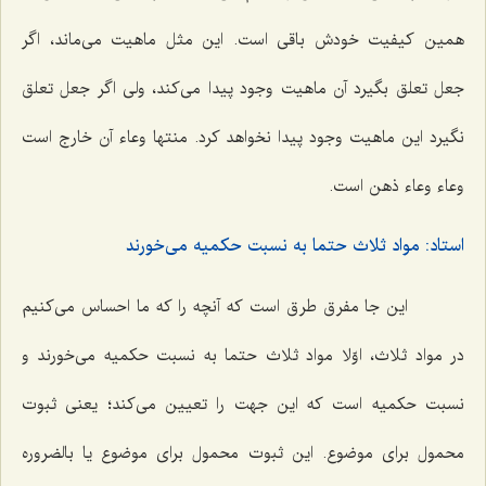
همین كیفیت خودش باقى است. این مثل ماهیت مى‌ماند، اگر
جعل تعلق بگیرد آن ماهیت وجود پیدا مى‌كند، ولى اگر جعل تعلق
نگیرد این ماهیت وجود پیدا نخواهد كرد. منتها وعاء آن خارج است
وعاء وعاء ذهن است.
استاد: مواد ثلاث حتما به نسبت حكمیه مى‌خورند
این جا مفرق طرق است كه آنچه را كه ما احساس مى‌كنیم
در مواد ثلاث، اوّلا مواد ثلاث حتما به نسبت حكمیه مى‌خورند و
نسبت حكمیه است كه این جهت را تعیین مى‌كند؛ یعنى ثبوت
محمول براى موضوع. این ثبوت محمول براى موضوع یا بالضروره