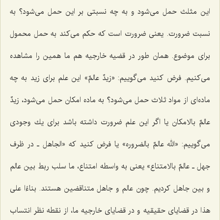
این مثلث حمل مى‌شود و به چه نسبتى بر این حمل مى‌شود؟ به
نسبت ضرورت. یعنى ضرورت است كه حكم مى‌كند به حمل محمول
براى موضوع. همان طور در قضیه خارجیه هم ما همین را مشاهده
مى‌كنیم. فرض كنید مى‌گوییم: «زیدٌ عالمٌ» این علم براى زید به چه
ماده‌اى از مواد ثلاث حمل مى‌شود؟ به ماده امكان حمل مى‌شود، زیدٌ
عالمٌ بالامكان یا اگر این علم ضرورت داشته باشد براى یك وجودى
مى‌گوییم: «الله عالمٌ بالضروره» یا فرض كنید كه «الجاهل ـ در ظرف
جهل ـ عالمٌ بالامتناع» یعنى به واسطه امتناع، ما سلب ربط بین عالم
و بین جاهل كردیم. چون عالم و جاهل متناقضین هستند.
بناءًا على
هذا
در قضایاى حقیقیه و در قضایاى خارجیه ما، از نقطه نظر انتساب