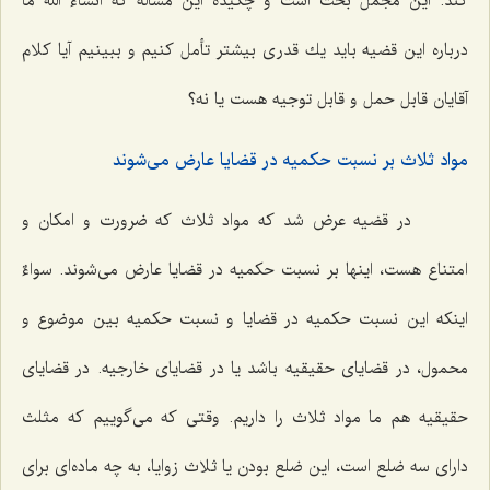
كند. این مجمل بحث است و چكیده این مسأله كه انشاء الله ما
درباره این قضیه باید یك قدرى بیشتر تأمل كنیم و ببینیم آیا كلام
آقایان قابل حمل و قابل توجیه هست یا نه؟
مواد ثلاث بر نسبت حكمیه در قضایا عارض مى‌شوند
در قضیه عرض شد كه مواد ثلاث كه ضرورت و امكان و
امتناع هست، اینها بر نسبت حكمیه در قضایا عارض مى‌شوند. سواءٌ
اینكه این نسبت حكمیه در قضایا و نسبت حكمیه بین موضوع و
محمول، در قضایاى حقیقیه باشد یا در قضایاى خارجیه. در قضایاى
حقیقیه هم ما مواد ثلاث را داریم. وقتى كه مى‌گوییم كه مثلث
داراى سه ضلع است، این ضلع بودن یا ثلاث زوایا، به چه ماده‌اى براى