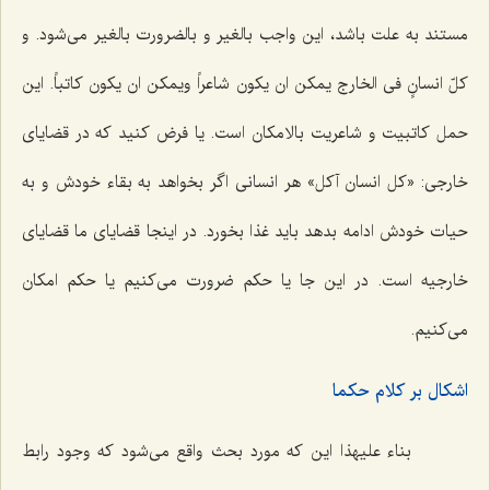
مستند به علت باشد، این واجب بالغیر و بالضرورت بالغیر مى‌شود. و
كلّ انسانٍ فى الخارج یمكن ان یكون شاعراً ویمكن ان یكون كاتباً. این
حمل كاتبیت و شاعریت بالامكان است. یا فرض كنید كه در قضایاى
خارجى: «كل انسان آكل» هر انسانى اگر بخواهد به بقاء خودش و به
حیات خودش ادامه بدهد باید غذا بخورد. در اینجا قضایاى ما قضایاى
خارجیه است. در این جا یا حكم ضرورت مى‌كنیم یا حكم امكان
مى‌كنیم.
اشكال بر كلام حكما
بناء علیهذا این كه مورد بحث واقع مى‌شود كه وجود رابط