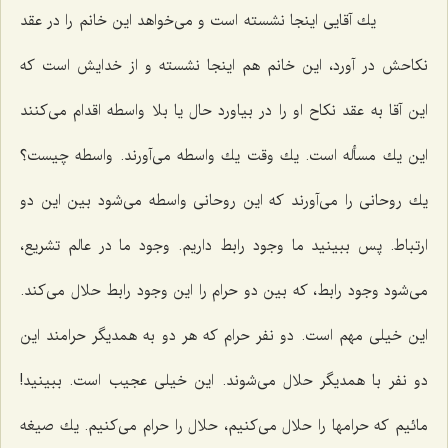
یك آقایى اینجا نشسته است و مى‌خواهد این خانم را در عقد
نكاحش در آورد، این خانم هم اینجا نشسته و از خدایش است كه
این آقا به عقد نكاح او را در بیاورد حال یا بلا واسطه اقدام مى‌كنند
این یك مسأله است. یك وقت یك واسطه مى‌آورند. واسطه چیست؟
یك روحانى را مى‌آورند كه این روحانى واسطه مى‌شود بین این دو
ارتباط. پس ببینید ما وجود رابط داریم. وجود ما در عالم تشریع،
مى‌شود وجود رابط، كه بین دو حرام را این وجود رابط حلال مى‌كند.
این خیلى مهم است. دو نفر حرام كه هر دو به همدیگر حرامند این
دو نفر با همدیگر حلال مى‌شوند. این خیلى عجیب است. ببینید!
مائیم كه حرامها را حلال مى‌كنیم، حلال را حرام مى‌كنیم. یك صیغه