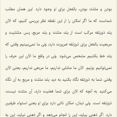
بودن و مثلث بودن، بالفعل براى او وجود دارد. این همان مطلب
شماست كه ما اگر امكان را از این نقطه نظر بررسى كنیم، كه الآن
یك ذوزنقه مركب است از یك مثلث و یك مربع، پس مثلثیت و
مربعیت بالفعل براى ذوزنقه ضرورت دارد، ولى ما نمى‌بینیم وقتى كه
یك خط بكشیم مشخص مى‌شود. ولى در واقع ما الآن این حرف را
نمى‌توانیم بزنیم. الآن ما مثلثى نداریم، ما مربعى نداریم، یعنى الآن
وقتى شما به ذوزنقه نگاه بكنید به دید یك مثلث و مربع به آن نگاه
مى‌كنید به آنچه كه الآن براى شما فعلیت دارد، آن مثلث نیست،
ذوزنقه است. ولى تبدّل، امكان ذاتى دارد براى او یعنى استواء طرفین
دارد. اگر ذهنى بیاید، این را انجام مى‌دهد و اگر ذهنى نیاید، این به