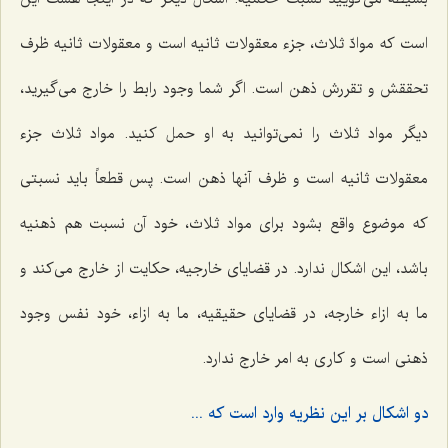
است كه موادّ ثلاث، جزء معقولات ثانیه است و معقولات ثانیه ظرف
تحققش و تقررش ذهن است. اگر شما وجود رابط را خارج مى‌گیرید،
دیگر مواد ثلاث را نمى‌توانید به او حمل كنید. مواد ثلاث جزء
معقولات ثانیه است و ظرف آنها ذهن است. پس قطعاً باید نسبتى
كه موضوع واقع بشود براى مواد ثلاث، خود آن نسبت هم ذهنیه
باشد، این اشكال ندارد. در قضایاى خارجیه، حكایت از خارج مى‌كند و
ما به ازاء خارجه، در قضایاى حقیقیه، ما به ازاء، خود نفس وجود
ذهنى است و كارى به امر خارج ندارد.
دو اشكال بر این نظریه وارد است كه ...