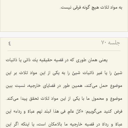
به مواد ثلاث هیچ گونه فرقى نیست.
جلسه ۷۰
4
یعنى همان طورى كه در قضیه حقیقیه یك ذاتى یا ذاتیات
شیئ را یا غیر ذاتیات شیئ را به یكى از این مواد ثلاث بر این
موضوع حمل مى‌كند، همین طور در قضایاى خارجیه، نسبت بین
موضوع و محمول ما با یكى از این مواد ثلاث تحقق پیدا مى‌كند.
فرض كنید مى‌گوییم: «كلّ عالمٍ فى هذا البلد لهم عباءٌ و رداء» این
عباءٌ و رداءٌ در قضیه خارجیه ما بالامكان است، یا اینكه اگر این