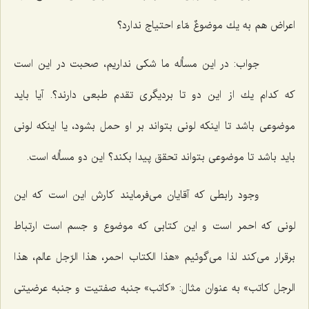
اعراض هم به یك موضوعٌ مّاء احتیاج ندارد؟
جواب:
در این مسأله ما شكى نداریم، صحبت در این است
كه كدام یك از این دو تا بردیگرى تقدم طبعى دارند؟. آیا باید
موضوعى باشد تا اینكه لونى بتواند بر او حمل بشود، یا اینكه لونى
باید باشد تا موضوعى بتواند تحقق پیدا بكند؟ این دو مسأله است.
وجود رابطى كه آقایان مى‌فرمایند كارش این است كه این
لونى كه احمر است و این كتابى كه موضوع و جسم است ارتباط
برقرار مى‌كند لذا مى‌گوئیم «هذا الكتاب احمر، هذا الرّجل عالم، هذا
الرجل كاتب» به عنوان مثال: «كاتب» جنبه صفتیت و جنبه عرضیتى