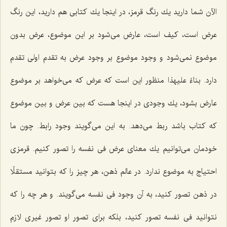
الآن شما دارید یك رنگ قرمز، در اینجا یك كتابى هم دارید، این رنگ
عرض است، كیف است، عارض مى‌شود بر این موضوع، عرض بدون
موضوع نمى‌شود و وجود موضوع بر وجود عرض به تقدم اولى تقدم
دارد. بناءً علیهذا منظور این است كه عرض كه مى‌خواهد بر موضوع
عارض بشود، یك وجودى در اینجا هست كه بین عرض و بین موضوع
كه كتاب باشد ربط مى‌دهد. به این مى‌گویند وجود رابط. چون ما
خودمان مى‌توانیم یك معناى عرض فى نفسه را تصور كنیم. قرمزى
احتیاج به موضوع ندارد. در عالم ذهن، هر چیز را كه بتوانید مستقلًا
در ذهن تصور كنید، به آن وجود فى نفسه مى‌گویند. و هر چه را كه
نتوانید فى نفسه تصور كنید، بلكه براى تصور او تصور غیرى لازم