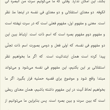
بكند، این امكان ندارد. وقتى كه ما مى‌گوئیم سرت من البصره الى
الكوفه. دو معناى استقلالى و دو معناى فى نفسه در اینجا مدّ نظر
است. معنى و مفهوم اول، مفهوم فعلى است كه در سرت نهفته است
و مفهوم دوم مفهوم بصره است كه اسم ذات است. ارتباط بین این
دو مفهوم فى نفسه، كه اولى فعل و دومى بصورت اسم ذات تجلّى
پیدا كرده است همان ابتدائیت است. كه اگر ما بخواهیم نظر
استقلالى بر این بكنیم، این مفهوم فى نفسه مى‌شود و مى‌تواند
مبتدا واقع شود و موضوع براى قضیه حملیه قرار بگیرد. اگر ما
بخواهیم لحاظ آلیت در این مفهوم داشته باشیم، همان معناى ربطى
است كه بین سرت و بین بصره است. پس بنابراین ما مى‌توانیم از