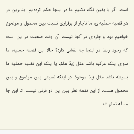
است، اگر با یقین نگاه بكنیم ما در اینجا حكم كرده‌ایم. بنابراین در
هر قضیه حملّیه‌اى، ما ناچار از برقرارى نسبت بین محمول و موضوع
خواهیم بود و چاره‌اى در آنجا نیست. آن وقت صحبت در این است
كه وجود رابط در اینجا چه نقشى دارد؟ حالا این قضیه حملیه، ما
سواى اینكه مركبه باشد مثل زیدٌ عالمٌ، یا اینكه این قضیه حملیه ما
بسیطه باشد مثل زیدٌ موجودٌ. در اینكه نسبتى بین موضوع و بین
محمول هست، از این نقطه نظر بین این دو فرقى نیست. تا این جا
مسأله تمام شد.