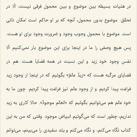
در هلیات بسیطه بین موضوع و بین محمول فرقى نیست، الّا در
تحقّق. موضوع بدون محمول، آنچه كه بر او حاكم است امكان ذاتى
است. موضوع با محمول وجوب وجود و ضرورت وجود براى او هست.
پس هیچ وصفى را ما در اینجا براى این موضوع بار نمى‌كنیم الّا
نفس وجود خود زید و این نسبت در همه قضایا هست. هم در
قضایاى مركّبه هست كه «زیدٌ عالمٌ» بگوئیم كه در اینجا از وجود زید
فراغت پیدا كردیم و از وجود عالم نیز فراغت پیدا كردیم. چون ما به
خود عالم هم مى‌توانیم بگوئیم كه «العالم موجودٌ». حالا كارى به زید
نداریم، چطور است كه مى‌گوئیم البیاض موجود. وقتى كه من به این
كتاب نگاه مى‌كنم، و نگاه مى‌كنم و یك سفیدى را مى‌بینم، مى‌توانم