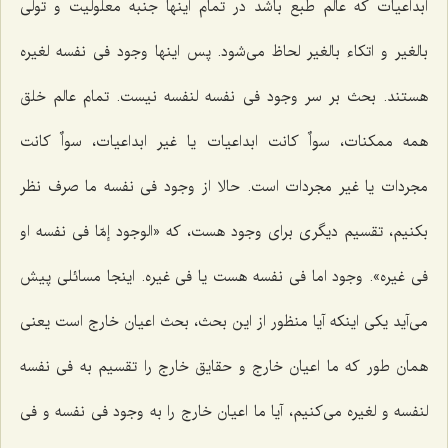
ابداعیات كه عالم طبع باشد در تمام اینها جنبه معلولیت و تولى
بالغیر و اتكاء بالغیر لحاظ مى‌شود. پس اینها وجود فى نفسه لغیره
هستند. بحث بر سر وجود فى نفسه لنفسه نیست. تمام عالم خلق
همه ممكنات، سواٌ كانت ابداعیات یا غیر ابداعیات، سواٌ كانت
مجردات یا غیر مجردات است. حالا از وجود فى نفسه ما صرف نظر
بكنیم، تقسیم دیگرى براى وجود هست، كه «الوجود إمّا فى نفسه او
فى غیره». وجود اما فى نفسه هست یا فى غیره. اینجا مسائلى پیش
مى‌آید یكى اینكه آیا منظور از این بحث، بحث اعیان خارج است یعنى
همان طور كه ما اعیان خارج و حقایق خارج را تقسیم به فى نفسه
لنفسه و لغیره مى‌كنیم، آیا ما اعیان خارج را به وجود فى نفسه و فى