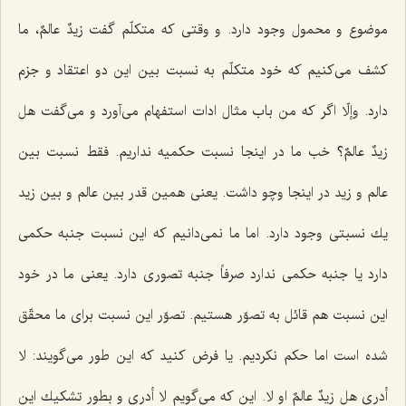
موضوع و محمول وجود دارد. و وقتى كه متكلّم گفت زیدٌ عالمٌ، ما
كشف مى‌كنیم كه خود متكلّم به نسبت بین این دو اعتقاد و جزم
دارد. وإلّا اگر كه من باب مثال ادات استفهام مى‌آورد و مى‌گفت هل
زیدٌ عالمٌ؟ خب ما در اینجا نسبت حكمیه نداریم. فقط نسبت بین
عالم و زید در اینجا وچو داشت. یعنى همین قدر بین عالم و بین زید
یك نسبتى وجود دارد. اما ما نمى‌دانیم كه این نسبت جنبه حكمى
دارد یا جنبه حكمى ندارد صرفاً جنبه تصورى دارد. یعنى ما در خود
این نسبت هم قائل به تصوّر هستیم. تصوّر این نسبت براى ما محقّق
شده است اما حكم نكردیم. یا فرض كنید كه این طور مى‌گویند: لا
أدرى هل زیدٌ عالمٌ او لا. این كه مى‌گویم لا أدرى و بطور تشكیك این