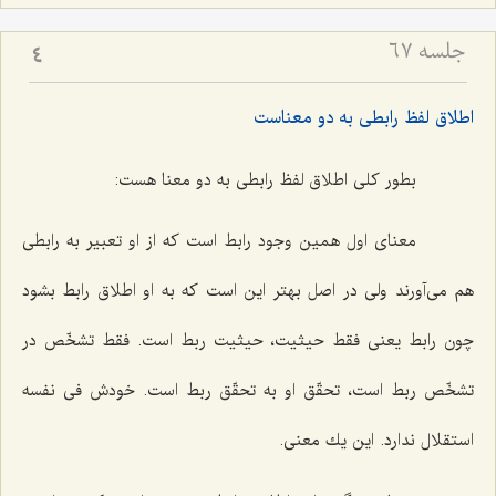
جلسه ۶۷
4
اطلاق لفظ رابطى به دو معناست
بطور كلى اطلاق لفظ رابطى به دو معنا هست:
معناى اول همین وجود رابط است كه از او تعبیر به رابطى
هم مى‌آورند ولى در اصل بهتر این است كه به او اطلاق رابط بشود
چون رابط یعنى فقط حیثیت، حیثیت ربط است. فقط تشخّص در
تشخّص ربط است، تحقّق او به تحقّق ربط است. خودش فى نفسه
استقلال ندارد. این یك معنى.