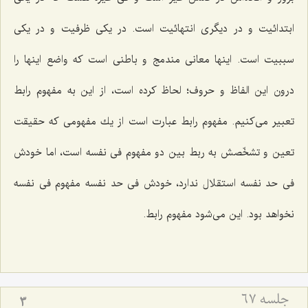
ابتدائیت و در دیگرى انتهائیت است. در یكى ظرفیت و در یكى
سببیت است. اینها معانى مندمج و باطنى است كه واضع اینها را
درون این الفاظ و حروف؛ لحاظ كرده است، از این به مفهوم رابط
تعبیر مى‌كنیم. مفهوم رابط عبارت است از یك مفهومى كه حقیقت
تعین و تشخّصش به ربط بین دو مفهوم فى نفسه است، اما خودش
فى حد نفسه استقلال ندارد، خودش فى حد نفسه مفهوم فى نفسه
نخواهد بود. این مى‌شود مفهوم رابط.
جلسه ۶۷
3