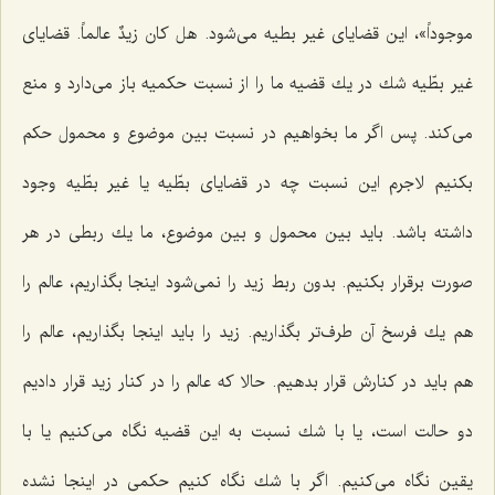
موجوداً»، این قضایاى غیر بطیه مى‌شود. هل كان زیدٌ عالماً. قضایاى
غیر بطّیه شك در یك قضیه ما را از نسبت حكمیه باز مى‌دارد و منع
مى‌كند. پس اگر ما بخواهیم در نسبت بین موضوع و محمول حكم
بكنیم لاجرم این نسبت چه در قضایاى بطّیه یا غیر بطّیه وجود
داشته باشد. باید بین محمول و بین موضوع، ما یك ربطى در هر
صورت برقرار بكنیم. بدون ربط زید را نمى‌شود اینجا بگذاریم، عالم را
هم یك فرسخ آن طرف‌تر بگذاریم. زید را باید اینجا بگذاریم، عالم را
هم باید در كنارش قرار بدهیم. حالا كه عالم را در كنار زید قرار دادیم
دو حالت است، یا با شك نسبت به این قضیه نگاه مى‌كنیم یا با
یقین نگاه مى‌كنیم. اگر با شك نگاه كنیم حكمى در اینجا نشده