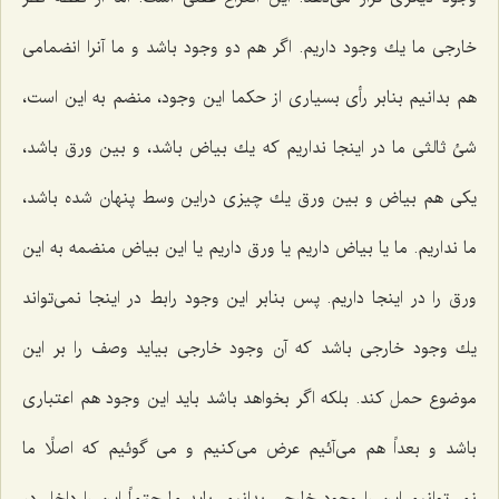
خارجى ما یك وجود داریم. اگر هم دو وجود باشد و ما آنرا انضمامى
هم بدانیم بنابر رأى بسیارى از حكما این وجود، منضم به این است،
شئ ثالثى ما در اینجا نداریم كه یك بیاض باشد، و بین ورق باشد،
یكى هم بیاض و بین ورق یك چیزى دراین وسط پنهان شده باشد،
ما نداریم. ما یا بیاض داریم یا ورق داریم یا این بیاض منضمه به این
ورق را در اینجا داریم. پس بنابر این وجود رابط در اینجا نمى‌تواند
یك وجود خارجى باشد كه آن وجود خارجى بیاید وصف را بر این
موضوع حمل كند. بلكه اگر بخواهد باشد باید این وجود هم اعتبارى
باشد و بعداً هم مى‌آئیم عرض مى‌كنیم و مى گوئیم كه اصلًا ما
نمى‌توانیم این را وجود خارجى بدانیم. باید ما حتماً این را داخل در