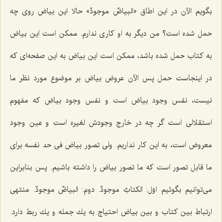
بگویم الآن در این اطاق «البیاضٌ موجودٌ» حالا این بیاض روى چه
حمل شده است؟ من دیگر به او كارى ندارم. ممكن است این بیاض
به كتاب حمل شده باشد، ممكن است این بیاض به این صفحه‌اى كه
در اینجاست حمل پس الآن عروض بیاض بر موضوع مورد نظر ما
نیست، نفس وجود بیاض است و نفس وجود بیاض كه مفهوم
استقلالى است گر چه در خارج وجودش لغیره است و عین وجود
معروض است، به این كار نداریم. ولى تصور بیاض فى حد نفسه براى
ما قابل تصور است كه ما تصور بیاض را داشته باشیم. پس بنابراین
مى‌توانیم بگوئیم اوّل: الكتابٌ موجودٌ. دوم: البیاضٌ موجودٌ. منتهى
ارتباط بین كتاب و بین بیاض احتیاج به یك جمله و یك ربط دارد.