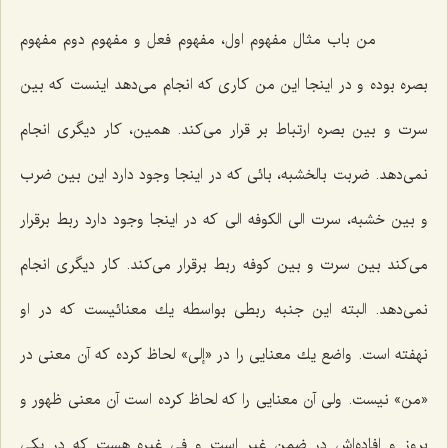
من باب مثال مفهوم اول، مفهوم فعل و مفهوم دوم مفهوم
بصره بوده و در اینجا این من كارى كه انجام مى‌دهد اینست كه بین
سرت و بین بصره ارتباط بر قرار مى‌كند. همین، كار دیگرى انجام
نمى‌دهد. ضربت بالخشبه، بائى كه در اینجا وجود دارد این بین ضرب
و بین خشبه، سرت الى الكوفه الى كه در اینجا وجود دارد ربط برقرار
مى‌كند بین سرت و بین كوفه ربط برقرار مى‌كند. كار دیگرى انجام
نمى‌دهد. البته این جنبه ربطى بواسطه یك معنائیست كه در او
نهفته است. واضع یك معنایى را در «إلى» لحاظ كرده كه آن معنى در
«من» نیست. ولى آن معنایى را كه لحاظ كرده است آن معنى ظهور و
بروز و افاده‌اش در ضمن غیر است و فى غیره هست كه در یكى