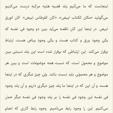
اینجاست كه ما مى‌آئیم یك قضیه هلیه مركبه درست مى‌كنیم
مى‌گوئید «مكان الكتاب ابیض»، «كان القرطاس ابیض». كان الورق
ابیض. در اینجا این كان ناقصه مى‌آید بین دو وجود فى نفسه كه
یكى وجود ورق و كتاب هست و یكى وجود بیاض هست، ارتباط
برقرار مى‌كند. این ارتباطى كه برقرار شده است این یك نسبتى بین
موضوع و محمول است، كه نسبت همه موضوعات است و بین هر
موضوع و هر محمولى باید نسبت باشد. ولى چیز دیگرى كه در اینجا
هست و آن این كه در اینجا ما یك چیز دیگرى داریم و آن یك وجود
فى نفسه این وجود فى نفسه را بر یك وجود فى نفسه دیگر حمل
مى‌كنیم. این را وجود رابط مى‌نامیم. وجود رابط كارى كه انجام