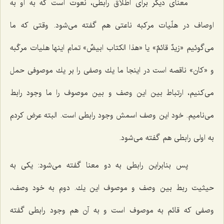
معناى دیگر براى اطلاق رابطى، نعوت است كه به او به
اوصاف در هلّیات مركبه ناعتى هم گفته مى‌شود. وقتى كه ما
مى‌گوئیم «زیدٌ قائمٌ» یا «هذا الكتاب ابیضٌ» تمام اینها هلیات مركّبه
و «كان» ناقصه است در اینجا ما یك وصفى را بر یك موصوفى حمل
مى‌كنیم، ارتباط بین این وصف و بین موصوف را ما وجود رابط
مى‌نامیم. خود این وصف اسمش وجود رابطى است. البته عرض كردم
به اولى رابطى هم گفته مى‌شود.
پس بنابراین رابطى به دو معنا گفته مى‌شود: یكى به
حیثیت ربط بین وصف و موصوف این یك. دوم به خود وصف،
وصفى كه قائم به موصوف است و به آن هم وجود رابطى گفته