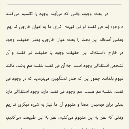
در بحث وجود، وقتى كه مى‌آیند وجود را تقسیم مى‌كنند
«الوجود إمّا فى نفسه او فى غیره». كارى ما به اعیان خارجى نداریم.
بعضى آمده‌اند این بحث را بحث اعیان خارجى، یعنى حقیقت وجود
در خارج دانسته‌اند این حقیقت وجود یا حقیقت فى نفسه و آن
تشخّص استقلالى وجود است. چه آن فى نفسه لنفسه هم باشد، مانند
قیوم بالذات، چطور این كه صدر المتألّهین مى‌فرماید كه در وجود فى
نفسه، لنفسه هم هست. هم وجود فى نفسه دارد، وجود استقلالى دارد
یعنى براى فهمیدن معنا و مفهوم آن ما نیاز به شیء دیگرى نداریم
وقتى كه نظر به این مفهوم مى‌كنیم، نظر به این طبیعت مى‌كنیم،