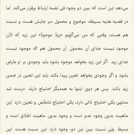
مى‌دهد این است كه بین دو وجود فى نفسه ارتباط برقرار مى‌كند. اما
در قضیه هلیه بسیطه، موضوع و محمول سر جایش هست و نسبت
هم هست، وقتى كه من مى‌گویم «زیدٌ موجودٌ» این زید كه الآن
موجود نیست جداى آن محمول. آن محمول هم كه موجود نیست
جداى زید. اگر این زید بخواهد موجود بشود باید وجودى بر او عارض
بشود و اگر وجودى بخواهد تعین پیدا بكند باید این تعین در ضمن
زید باشد. پس هر دوى اینها به همدیگر احتیاج دارند. درست شد
منتهى یكى احتیاج ذاتى دارد، یكى احتیاج تشخّص و تعین دارد. این
ماهیت بدون وجود عدم است و وجود بدون ماهیت اطلاق است و
بسیط. ولى نسبت بین این دو، وجود دارد. این نسبت هست. این