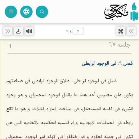
language
view_headline
close
search
9
/
جلسه ۶۷
1
فصل ٩: فى الوجود الرابطى
فصل فى الوجود الرابطى، اطلاق الوجود الرابطى فى صناعاتهم
یکون على معنیین أحد هما ما یقابل الوجود المحمولى و هو وجود
الشیء فى نفسه المستعمل، فى مباحث المواد الثلاث و هو ما تقع
رابطه فى الحملیات الایجابیه وراء النسبه الحکمیه الاتحادیه التى هى
تکون فى جمله العقود و قد اختلفوا فى کونه غیر الوجود المحمولى