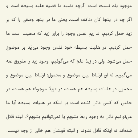
موجود یك نسبت است. گرچه قضیه ما قضیه هلیه بسیطه است و
اگر چه در اینجا كان «تامّه» است، یعنى ما در اینجا وصفى را كه بر
زید حمل كردیم، نداریم نفس وجود را براى زید كه ماهیت است ما
حمل كردیم. در هلیت بسیطه خود نفس وجود مى‌آید بر موضوع
حمل مى‌شود. ولى در زیدٌ عالمٌ كه مى‌گوئیم، وجود زید را مفروق عنه
مى‌گیریم نه آن ارتباط بین موضوع و محمول؛ ارتباط بین موضوع و
محمول در هلیات بسیطه هم هست، در «زیدٌ موجودٌ» هم هست، در
حالتى كه كسى قائل نشده است بر اینكه در هلیات بسیطه آیا ما
مى‌توانیم قائل به وجود رابط بشویم یا نمى‌توانیم بشویم؟، البته قائل
شده‌اند نه اینكه قائل نشوند و البته قولشان هم خالى از وجه نیست.