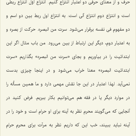
حرف و از معناى حرفى دو اعتبار انتزاع كنیم. انتزاع اوّل انتزاع ربطى
است و انتزاع دوم انتزاع آلى است. به انتزاع اول ربط بین دو اسم و
دو مفهوم فى نفسه برقرار مى‌شود. سرت من البصره. حركت از بصره و
به اعتبار دوم، دیگر این ارتباط از بین مى‌رود. من باب مثال اگر این
ابتدائیت را در بیاوریم و بجاى «سرت من البصره» بگذاریم «سرت
ابتدائیت البصره» معنا خراب مى‌شود و در اینجا چیزى بدست
نمى‌آید. لهذا اعتبار در این جا نقش مهمى دارد و ما همین مسأله را
در موارد دیگر یا در فقه هم مى‌توانیم بكار ببریم. فرض كنید در
آنجایى كه مى‌گویند محرم نظر به آینه براى او حرام است و خود را در
آینه نباید ببیند، خب این كه داریم نظر به مرآت براى محرم حرام