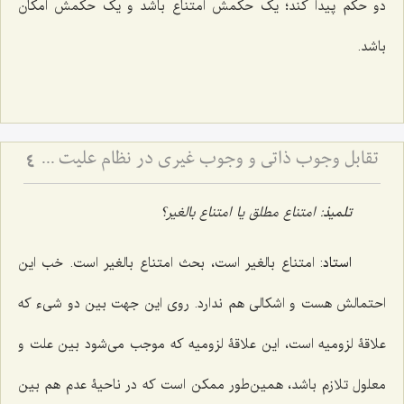
دو حکم پیدا کند؛ یک حکمش امتناع باشد و یک حکمش امکان
باشد.
تقابل وجوب ذاتی و وجوب غیری در نظام علیت - تحلیل تلازم‌های منطقی و قضایای شرطیه در فلسفه
4
تلمیذ
: امتناع مطلق یا امتناع بالغیر؟
استاد
: امتناع بالغیر است، بحث امتناع بالغیر است. خب این
احتمالش هست و اشکالی هم ندارد. روی این جهت بین دو شیء که
علاقۀ لزومیه است، این علاقۀ لزومیه که موجب می‌شود بین علت و
معلول تلازم باشد، همین‌طور ممکن است که در ناحیۀ عدم هم بین