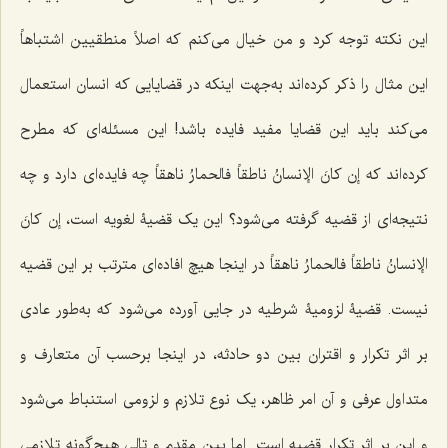
این نکته توجه کرد و من خیال می‌کنم که اصلاً منطقیین اشتباهاً
این مثال را ذکر کرده‌اند به‌جهت اینکه در قضایایی که انسان استعمال
می‌کند باید این قضایا مفید فایده باشد! این مسئله‌ای که مطرح
کرده‌اند که
إن کانَ الإنسانُ ناطقاً فالحمارُ ناهقاً
چه فایده‌ای دارد و چه
نتیجه‌ای از قضیه گرفته می‌شود؟ این یک قضیۀ لغویه است،
إن کانَ
الإنسانُ ناطقاً فالحمارُ ناهقاً
در اینجا هیچ افاده‌ای مترتب بر این قضیه
نیست. قضیۀ لزومیۀ شرطیه در جایی آورده می‌شود که به‌طور عادی
بر اثر تکرار و اقتران بین دو حادثه، در اینجا برحسب آن متعارف و
متداول عرفی و آن امر ظاهر، یک نوع تلازم و لزومی استنباط می‌شود
و این بر اثر تکرار قضیه است. اما بین مقدم و تالی هیچ‌گونه تلازمی