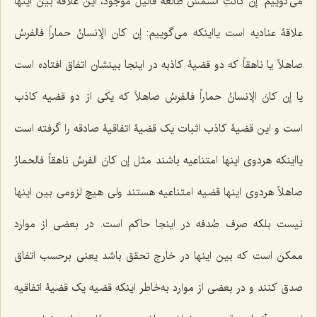
مى‌گوییم:
إن کانتِ الشمسُ طالعة فالیل موجودٌ،
این علاقۀ بین اینها
علاقۀ عنادیه است یااینکه مى‌گوییم:
إن کان الإنسانُ حماراً فالفرسُ
صاهلاً
یا
ناهقاً
که دو قضیۀ کاذبه در اینجا بینشان اتفاق افتاده است
یا
إن کانَ الإنسانُ حماراً فالفرسُ صاهلاً
که یکى از دو قضیه کاذب
است و این قضیۀ کاذب اثبات یک قضیۀ اتفاقیۀ صادقه را گرفته است
یااینکه هردوى اینها امتناعیه باشند مثل
إن کانَ الفرسُ ناهقاً فالحمارُ
صاهلاً
هردوى اینها قضیه امتناعیه هستند ولى هیچ لزومى بین اینها
نیست بلکه صرف صُدفه در اینجا حاکم است. در بعضى از موارد
ممکن است که بین اینها در خارج تحقق باشد یعنى برحسب اتفاق
صدق کنند و در بعضى از موارد به‌خاطر اینکه قضیه یک قضیۀ اتفاقیه