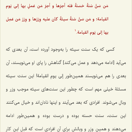
مَن سَنَّ سُنةً حَسَنةً فله أجرُها و أجرُ مَن عَملِ بها إلی یَوم
القیامة؛ و مَن سَنَّ سُنةً سیئةً کان علیه وِزرُها و وِزرُ مَن عَمِل
بها إلی یَوم القیامة.
1
کسی که یک سنت سیئه را به‌وجود آورده است، آن بعدى که
مى‌آید [ادامه می‌دهد و عمل می‌کند] گناهش را پاى او مى‌نویسند، آن
بعدى را هم مى‌نویسند همین‌طور
إلى یوم القیامة!
این سنت سیئه
مسئلۀ خیلى مهم است که چطور این سنت‌های سیئه موجب وزر و
وبال مى‌شوند. افرادى که بعد مى‌آیند و اینها نادان‌اند و خیال مى‌کنند
این سنت، سنت حسنه بوده و درست بوده و همین‌طور ادامه
مى‌دهند و همین وزر و وبالش براى آن افرادى است که قبل این کار