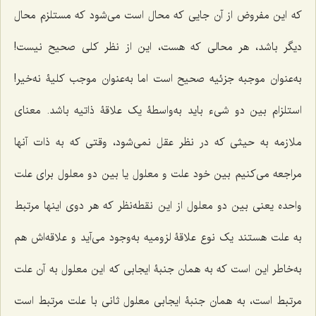
که این مفروض از آن جایى که محال است مى‌شود که مستلزم محال
دیگر باشد، هر محالى که هست، این از نظر کلى صحیح نیست!
به‌عنوان موجبه جزئیه صحیح است اما به‌عنوان موجب کلیۀ نه‌خیر!
استلزام بین دو شیء باید به‌واسطۀ یک علاقۀ ذاتیه باشد. معناى
ملازمه به ‌حیثى ‌که در نظر عقل نمى‌شود، وقتى که به ذات آنها
مراجعه مى‌کنیم بین خود علت و معلول یا بین دو معلول براى علت
واحده یعنى بین دو معلول از این نقطه‌نظر که هر دوى اینها مرتبط
به علت هستند یک نوع علاقۀ لزومیه به‌وجود مى‌آید و علاقه‌اش هم
به‌خاطر این است که به همان جنبۀ ایجابى که این معلول به آن علت
مرتبط است، به همان جنبۀ ایجابى معلول ثانى با علت مرتبط است