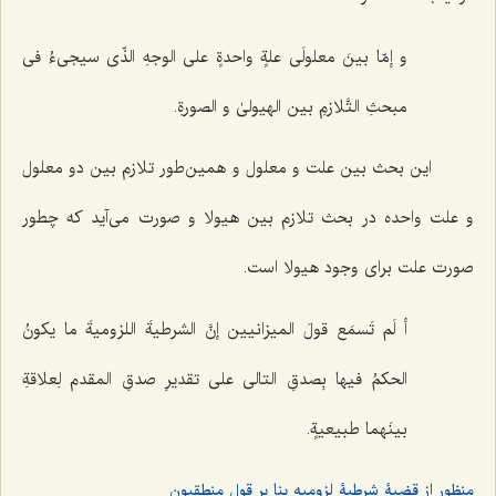
و إمّا بینَ معلولَی علةٍ واحدةٍ على الوجهِ الذّی سیجی‌ءُ فی
مبحثِ التَّلازمِ بین الهیولىٰ و الصورةِ.
این بحث بین علت و معلول و همین‌طور تلازم بین دو معلول
و علت واحده در بحث تلازم بین هیولا و صورت مى‌آید که چطور
صورت علت براى وجود هیولا است.
أ لَم تَسمَع قولَ المیزانیین إنَّ الشرطیةَ اللزومیةَ ما یکونُ
الحکمُ فیها بِصدقِ التالی على تقدیرِ صدقِ المقدم لِعلاقةِ
بینَهما طبیعیةٍ.
منظور از قضیۀ شرطیۀ لزومیه بنا بر قول منطقیون