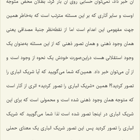
آن خبر داد، نمى‌توان حسابى روى آن بار کرد، بطلان محض متوجه
اوست و سایر آثارى که بر این مسئله مترتب است که به‌خاطر همین
جهت مفهومى این اعدام است اما از نقطه‌نظر جنبۀ مصداقى یعنى
همان وجو‌د ذهنى و همان تصور ذهنى که از این مسئله به‌عنوان یک
وجود استقلالى هست دراین‌صورت خودش یک نحوه از وجود است و
از آن مى‌توان خبر داد. همین‌که شما مى‌گویید که آیا شریک البارى را
تصور کردید؟! همین «شریک البارى را تصور کردید» اثرى از آثار است
که متوجه همان وجود ذهنى شده است و محمولى است که براى این
شریک البارى در اینجا تصور شده است لذا شما مى‌گویید که شریک
البارى را تصور کردید پس این تصور شریک البارى یک معناى حملى