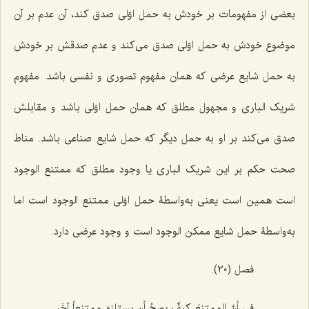
بعضى از مفهومات بر خودش به حمل اوّلى صدق کند، آن عدم بر آن
موضوع خودش به حمل اوّلى صدق مى‌کند و عدم صدقش بر خودش
به حمل شایع عرضى که همان مفهوم تصورى و نفسى باشد. مفهوم
شریک البارى و مجهول مطلق که همان حمل اوّلى باشد و مقابلش
صدق مى‌کند بر او به حمل دیگر که حمل شایع صناعى باشد. مناط
صحت حکم بر این شریک البارى یا وجود مطلق که ممتنع الوجود
است همین است یعنى به‌واسطۀ حمل اوّلى ممتنع الوجود است اما
به‌واسطۀ حمل شایع ممکن الوجود است و وجود عرضى دارد.
فصل (20).
فی أنَّ الممتنعَ کیفٌ یصحُ أن یستلزمَ ممتنعاً آخَر.