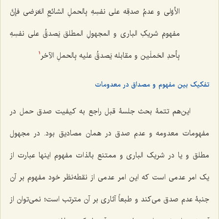
الأوّلی‌ و عدمُ صدقِه على نفسِهِ بِالحملِ الشائعِ العَرَضی فإنَّ
مفهومَ شریکِ الباری و المجهولِ المطلق یَصدقُ على نفسِهِ
بِأحدِ الحَملَین و مقابله یَصدقُ علیه بِالحملِ الآخر
1
تفکیک بین مفهوم و مصداق در معدومات
این‌هم تتمۀ بحث جلسۀ قبل راجع به کیفیت صدق حمل در
مفهومات معدومه و عدم صدق در همان مصادیق بود. در مجهول
مطلق و یا در شریک البارى و ممتنع بالذات مفهوم اینها عبارت از
یک امر عدمى است که این امر عدمى از نقطه‌نظر خود مفهوم بر آن
جنبۀ عدم صدق مى‌کند و طبعاً آثارى بر آن مترتب است؛ نمی‌توان از