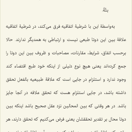
بتَّةً.
به‌واسطۀ این با شرطیۀ اتفاقیه فرق مى‌کند، در شرطیۀ اتفاقیه
علاقۀ بین این دوتا طبعى نیست و ارتباطى به همدیگر ندارند. حالا
برحسب اتفاق، شرایط، مقارنات، مصاحبات و ظروف بین این دوتا را
جمع کرده‌اند یعنى هیچ نوع دلیلى از اینکه خود طبع اقتضاء کند
وجود ندارد و استلزام در جایى است که علاقۀ طبیعیه بالفعل تحقق
داشته باشد، در جایى استلزام هست که تحقق علاقه در آنجا جایز
باشد. در هر وقتى که بین المحالین نزد عقل صحیح باشد اینکه بین
دوتا محال بر تقدیر تحققشان یعنى فرض مى‌کنیم که تحقق دارند، هر