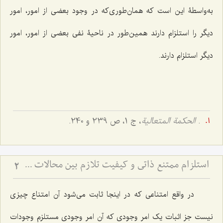
به‌واسطۀ این است که همان‌طورى‌که در وجود بعضى از امور، امور
دیگر را استلزام دارند همین‌طور در ناحیۀ نفى بعضى از امور، امور
دیگر استلزام دارند.
.
الحکمة المتعالیة
، ج 1، ص 239 و 240.
استلزام ممتنع ذاتی و کیفیت تلازم بین محالات - بررسی منطقی رابطه میان امور محال و تبیین تلازم‌های عقلی
2
در واقع امتناعى که در اینجا ثابت مى‌شود آن امتناع چیزى
نیست جز اثبات یک امر وجودى که آن امر وجودى مستلزم وجودات