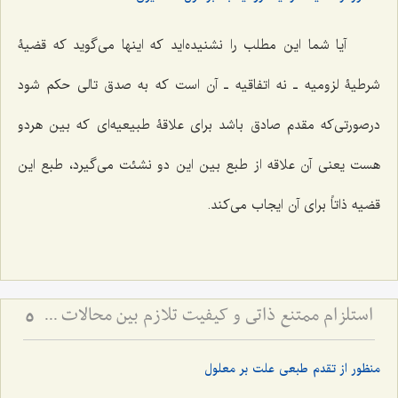
آیا شما این مطلب را نشنیده‌اید که اینها مى‌گوید که قضیۀ
شرطیۀ لزومیه ـ نه اتفاقیه ـ آن است که به صدق تالى حکم شود
درصورتى‌که مقدم صادق باشد برای علاقۀ طبیعیه‌ای که بین هردو
هست یعنى آن علاقه از طبع بین این دو نشئت مى‌گیرد، طبع این
قضیه ذاتاً براى آن ایجاب مى‌کند.
استلزام ممتنع ذاتی و کیفیت تلازم بین محالات - بررسی منطقی رابطه میان امور محال و تبیین تلازم‌های عقلی
5
منظور از تقدم طبعى علت بر معلول