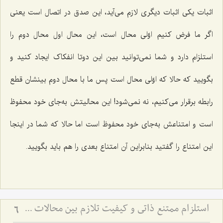
اثبات یکى اثبات دیگرى لازم مى‌آید، این صدق در اتصال است یعنى
اگر ما فرض کنیم اوّلى محال است، این محال اول محال دوم را
استلزام دارد و شما نمى‌توانید بین این دوتا انفکاک ایجاد کنید و
بگویید که حالا که اوّلى محال است پس ما با محال دوم بینشان قطع
رابطه برقرار مى‌کنیم، نه نمى‌شود! این محالیتش به‌جاى خود محفوظ
است و امتناعش به‌جاى خود محفوظ است اما حالا که شما در اینجا
این امتناع را گفتید بنابراین آن امتناع بعدى را هم باید بگویید.
استلزام ممتنع ذاتی و کیفیت تلازم بین محالات - بررسی منطقی رابطه میان امور محال و تبیین تلازم‌های عقلی
6