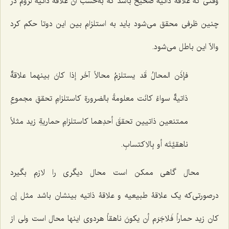
وقتى که علاقۀ ذاتیه صحیح باشد که به‌حسب آن علاقۀ ذاتیه لزوم در
چنین ظرفى محقق مى‌شود باید به استلزام بین این دوتا حکم کرد
والاّ این باطل مى‌شود.
فإذَن المحالُ قَد یستلزمُ محالاً آخَر إذا کانَ بینهما علاقةٌ
ذاتیةٌ سواءً کانَت معلومةً بالضرورةِ کاستلزامِ تحققِ مجموعِ
ممتنعین ذاتیین تحققَ أحدِهما کاستلزامِ حماریةِ زید مثلاً
ناهقیَّتَه أو بِالاکتسابِ
.
محال گاهى ممکن است محال دیگرى را لازم بگیرد
درصورتى‌که یک علاقۀ طبیعیه و علاقۀ ذاتیه بینشان باشد مثل
إن
کان زید حماراً فَلاجَرَم أن یکونَ ناهقاً
هردوى اینها محال است ولى از