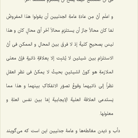
و اعلَم أنَّ مِن عادةِ عامةِ الجدلیین أن یقولوا هذا المفروضُ
لمّا کانَ محالاً جازَ أن یستلزمَ محالاً آخَر أیّ محالٍ کان و هذا
لیسَ بِصحیحٍ کلیةً إذ لا فرقَ بینَ المحالِ و الممکنِ فی أنَّ
الاستلزامَ بینَ شیئین لا یُثبِت إلا بِعلاقةٍ ذاتیةٍ فإنَّ معنَى
الملازمةِ هو کونُ الشیئینِ بحیثُ لا یمکنُ فی نظرِ العقلِ
نظراً إلى ذاتیهما وقوعُ تصوّرِ الانفکاکِ بینهما و هذا مما
یَستَدعی العلاقةَ العلیةَ الإیجابیةَ إمّا بینَ نفسِ العلةِ و
معلولها.
دأب و دَیدن مغالطه‌ها و عامۀ جدلیین این است که مى‌گویند