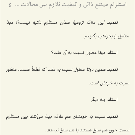
استلزام ممتنع ذاتی و کیفیت تلازم بین محالات - بررسی منطقی رابطه میان امور محال و تبیین تلازم‌های عقلی
4
تلمیذ:
این علاقه لزومیۀ همان مستلزم ذاتیه نیست؟! دوتا
معلول را بخواهیم بگوییم.
استاد:
دوتا معلول نسبت به آن علت؟
تلمیذ:
همین دوتا معلول نسبت به علت که قطعاً هست، منظور
نسبت به خودش است.
استاد:
بله دیگر.
تلمیذ:
نسبت به خودشان هم علاقه پیدا مى‌کنند بین مستلزم
نیست چون هم سنخ هستند یا هم سنخ نیستند.