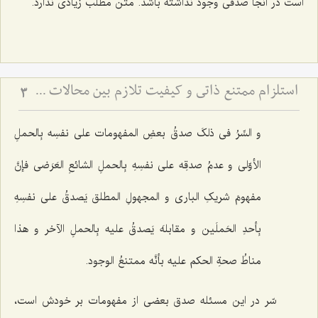
است در آنجا صدقى وجود نداشته باشد. متن مطلب زیادی ندارد.
استلزام ممتنع ذاتی و کیفیت تلازم بین محالات - بررسی منطقی رابطه میان امور محال و تبیین تلازم‌های عقلی
3
و السِّرُ فی ذلکَ صدقُ بعضِ المفهومات على نفسِه بِالحملِ
الأوّلی‌ و عدمُ صدقِه على نفسِهِ بِالحملِ الشائعِ العَرَضی فإنَّ
مفهومَ شریکِ الباری و المجهولِ المطلق یَصدقُ على نفسِهِ
بِأحدِ الحَملَین و مقابلهَ یَصدقُ علیه بِالحملِ الآخر و هذا
مناطُ صحةِ الحکم علیه بأنَّه ممتنعُ الوجود.
سّر در این مسئله صدق بعضى از مفهومات بر خودش است،