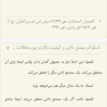
.
الفصول المختارة
، ص ١٣٦؛
التبیان فی تفسیر القرآن
، ج ١،
ص ١٨٧؛
افق وحی
، ص 371.
استلزام ممتنع ذاتی و کیفیت تلازم بین محالات - بررسی منطقی رابطه میان امور محال و تبیین تلازم‌های عقلی
7
تلمیذ:
این اصلاً نیاز به مجهول گفتن ندارد وقتى اینجا برای آن
متحقق مى‌کند، یک ممتنع ذاتى دیگر را تحقق مى‌کند.
استاد:
نه یک مثال دیگر هم مى‌خواهد بزند.
تلمیذ:
باشد، اگر یک ممتنع ذاتى محقق مى‌شد اینجا صادق