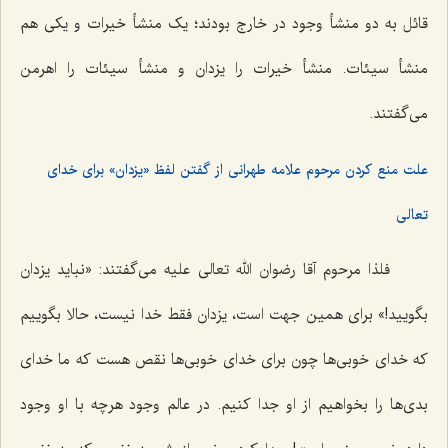
قائل به دو منشأ وجود در خارج بودند؛ یک منشأ خیرات و یکى هم
منشأ سیئات. منشأ خیرات را یزدان و منشأ سیئات را اهرمن
مى‌گفتند.
علت منع کردن مرحوم علامه طهرانی از گفتن لفظ «یزدان» برای خدای
تعالی
فلذا مرحوم آقا رضوان الله تعالی علیه مى‌گفتند: «نباید یزدان
بگویید!» براى همین جهت است، یزدان فقط خدا نیست، حالا بگوییم
که خداى خوبی‌ها چون براى خداى خوبی‌ها نقص هست که ما خداى
بدی‌ها را بخواهیم از او جدا کنیم. در عالم وجود هرچه با او وجود