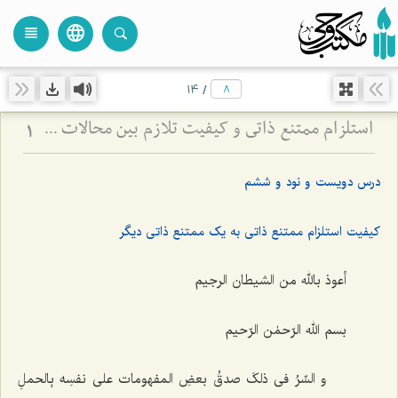
language
view_headline
close
search
14
/
استلزام ممتنع ذاتی و کیفیت تلازم بین محالات - بررسی منطقی رابطه میان امور محال و تبیین تلازم‌های عقلی
1
درس دویست و نود و ششم
کیفیت استلزام ممتنع ذاتى به یک ممتنع ذاتى دیگر
أعوذ بالله من الشیطان الرجیم
بسم الله الرّحمٰن الرّحیم
و السِّرُ فی ذلکَ صدقُ بعضِ المفهومات على نفسِه بِالحملِ