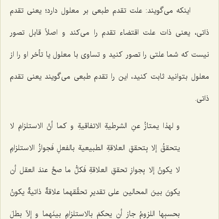
اینکه مى‌گویند: علت تقدم طبعى بر معلول دارد؛ یعنى تقدم
ذاتى، یعنى ذات علت اقتضاء تقدم را مى‌کند و اصلاً قابل تصور
نیست که شما علتى را تصور کنید و تساوى با معلول یا تأخر او را از
معلول بتوانید ثابت کنید، این را تقدم طبعى مى‌گویند یعنى تقدم
ذاتى.
و لهذا یمتازُ عنِ الشرطیةِ الاتفاقیةِ و کما أنَّ الاستلزامَ لا
یتحققُ إلا بِتحققِ العلاقةِ الطبیعیة بالفعلِ فَجوازُ الاستلزامِ
لا یکونُ إلا بِجوازِ تحققِ العلاقةِ فَکلُّ ما صحَّ عندَ العقل أن
یکونَ بینَ المحالین على تقدیرِ تحقِّقهما علاقةٌ ذاتیةٌ یکونُ
بحسبِها اللزومُ جاز أن یحکمَ بالاستلزامِ بینَهما و إلاّ بطلَ