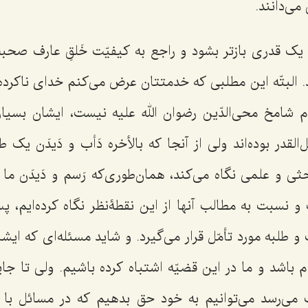
ى‌دانند.
 یک قدرى بازتر بشود و راجع به کیفیّت خَلقِ عارف صحب
د. البتّه این مطلبى که خدمتتان عرض مى‌کنم خداى ناکرد
 شامخ محى‌الدّین رضوان الله علیه نیست، ایشان بسیار
‌القدر بوده‌اند ولى از آنجا که بالأخره دَأب و دَیدَن ی
ى و علمى نگاه مى‌کند، همان‌طوری‌که رَسم و دَیدَن ما 
و نسبت به مطالب آنها از این نقطۀنظر نگاه کرده‌ایم، 
و طلبه مورد تأمّل قرار مى‌گیرد. و شاید مسئله‌اى که ایش
م باشد و ما در این قضیّه اشتباه کرده باشیم. ولى تا جا
مى‌رسد مى‌توانیم به خود حق بدهیم که در مسائل با 