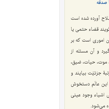
 صدقه
لاح آورده شده است
ویند قضاء حتمى یا
ن امورى است که بر
یرد و آن مسئله از
، موت، حیات، ضیق،
ۀ جزئیّت بیایند و
 این عالَم دستخوش
جى اشیاء وجود عینى
ه مى‌شود.