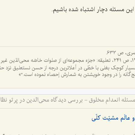
این مسئله دچار اشتباه شده باشیم.
ى، ص 632.
، ج 17، ص 241، تعلیقه: «جزء مجموعه‌اى از صلوات خاصّه محى‌الدّین
یار کوچک بغلى با خطّى در أعلاترین درجه از حسن نستعلیق نزد حقی
ج‌گانه را در وجود خویشتن به شمارش إحصاء نموده است.“»
ئله انعدام مخلوق - بررسی دیدگاه محی‌الدین در پرتو نظام
عالَم مشیّت کلّی