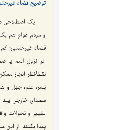
توضیح قضاء غیرحتمی
یک اصطلاحى در 
و مردم عوام هم یک 
قضاء غیرحتمی؛ کم و
اثر نزولِ اسم یا ص
نقطۀنظر انجاز ممکن
یُسر، علم، جهل و ه
مصداق خارجى پیدا ب
تغییر و تحوّلات واق
پیدا بکنند. از این م