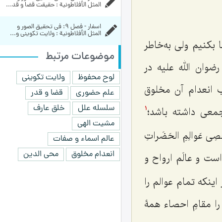
المثل الأفلاطونية : حقیقت قضا و قد...
اسفار - فصل 9: في تحقيق الصور و 
المثل الأفلاطونية : ولایت تکوینی و...
 بکنیم ولی به‌خاطر
موضوعات مرتبط
وان الله علیه در
لوح محفوظ
ولایت تکوینی
 انعدام آن مخلوق
علم حضوری
قضا و قدر
سلسله علل
خلق عارف
جمعى داشته باشد؛
1
مشیت الهی
ِى عَوالِمِ الحَضَراتِ
عالم اسماء و صفات
انعدام مخلوق
محی الدین
ست و عالَم ارواح و
اینکه تمام عوالم را
را مقامِ احصاء همۀ