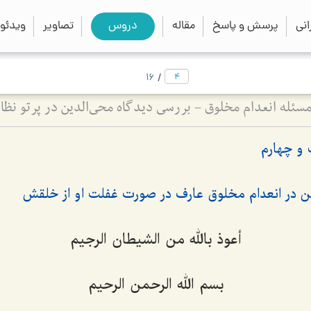
close
search
نی
پرسش و پاسخ
مقاله
دروس
تصاویر
ویدئو
/
16
ئله انعدام مخلوق - بررسی دیدگاه محی‌الدین در پرتو نظام
و چهارم
ین در انعدام مخلوق عارف در صورت غفلت او از خلقش
أعوذ بالله من الشیطان الرجیم
بسم الله الرحمن الرحیم‌