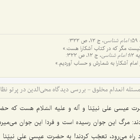
امام شناسى
، ج‌ 12، ص 322:
یست مگر که در کتاب آشکارا هست‌.»
امام شناسى
، ج ‌12، ص 322:
 امام آشکارا به شمارش و حساب آوردیم‌.»
ئله انعدام مخلوق - بررسی دیدگاه محی‌الدین در پرتو نظام
ضرت عیسى علی نبیّنا و آله و علیه السّلام هست که ح
ند: مرگ این جوان رسیده است و فردا این جوان مى‌میرد. 
 راه مى‌رود، تعجّب کردند! به حضرت عیسى علی نبیّنا و 