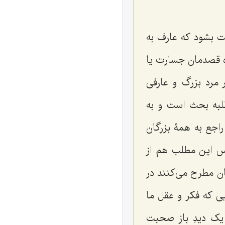
ت بشود که عارف به
ه قصدمان جسارت یا
 مرد بزرگ و عارفى
ک طلبه بحث است و به
راجع به همۀ بزرگان
پس این مطلب هم از
ان مطرح مى‌کنند در
یى که فکر و عقل ما
یک دیدِ باز صحبت