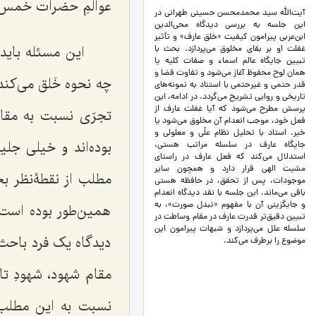
عوالمِ حضرات خمس م
آیت‌الله سید محمدمحسن حسینی طهرانی در
این جلسه به بررسی دیدگاه محی‌الدین
ابن‌عربی پیرامون کیفیت «خلق عارف» و تأثیر
این مسئله باید
غفلت او بر بقای مخلوق می‌پردازد. بحث با
تبیین جایگاه عالم اسماء و صفات کلیه یا
همان لوح محفوظ آغاز می‌شود و تفاوت قضا و
چه نحوه خَلق مى‌کن
قدر حتمی و غیرحتمی با استناد به نمونه‌های
تاریخی و روایی تشریح می‌گردد. در ادامه، این
پرسش مطرح می‌شود که آیا غفلت عارف از
تجرّى نسبت به مقام
فعل خود، موجب انعدام آن مخلوق می‌شود یا
خیر. استاد با تحلیل نظام علّی و معلولی و
بوده‌اند و خیلى جلیل
جایگاه عارف در سلسله مراتب هستی،
استدلال می‌کند که فعل عارف در راستای
مشیت الهی قرار دارد و همچون سایر
مطلب از نقطۀنظر بحث
موجودات، پس از تحقق، در حافظه هستی
باقی می‌ماند. این جلسه با نقد دیدگاه انعدام
و جایگزینی آن با مفهوم «تبدل صورت»، به
همین‌طور بوده است 
تبیین دقیق‌تر قدرت عارف در مقام وساطت در
سلسله علل می‌پردازد و شبهات پیرامون این
دیدگاه یک فرد باحث 
موضوع را برطرف می‌کند.
مقام شهود، شهودِ تا
نسبت به این مطلب 