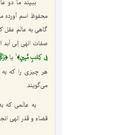
ببیند ما دو عا
محفوظ اسم آورده می‌
گاهی به عالَم عقل ک
صفات الهى إلى أبد ال
فِي كِتَٰبٖ مُّبِينٖ﴾
﴿وَكُل
یا
1
هر چیزی را که به ت
مى‌گویند.
به عالَمی که ب
قضاء و قَدَر الهى ان