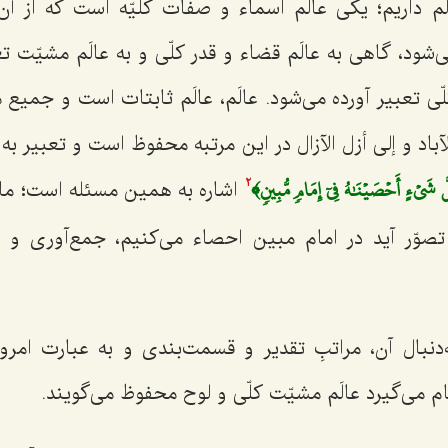
لَم داریم؛ یکى عالَم اسماء و صفات کلیّه است که از آن
شود، گاهی به عالَم قضاء و قدر کلّى و به عالَم مشیّت تع
لّى تعبیر آورده مى‌شود. عالَم، عالَم ثابتات است و جمیع 
آباد و إلى أزل الآزال در این مرتبه محفوظ است و تعبیر به
َّ شَيۡءٍ أَحۡصَيۡنَٰهُ فِيٓ إِمَامٖ مُّبِينٖ﴾
اشاره به همین مسئله است؛ ما 
2
صوّر آید در امام مبین احصاء مى‌کنیم، جمع‌آورى و 
ه‌دنبال آن، مراتبِ تقدیر و قسمت‌بندى و به عبارت امرو
جام مى‌گیرد عالَم مشیّت کلّى و لوح محفوظ مى‌گویند.