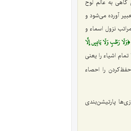
 گاهی به عالَم لوح
بیر آورده می‌شود و
مراتب نزول اسماء و
﴿وَلَا رَطۡبٖ وَلَا يَابِسٍ إِلَّا
تمام اشیاء را یعنی
حفظ‌کردن را احصاء
زی‌ها پارتیشن‌بندى