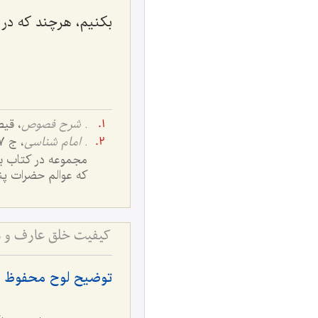
بکنیم، هرچند که در 
.
شرح فصوص
،
قیصر
.
امام شناسى
مجموعه در کتاب بس
که عوالم حضرات پن
کیفیت خلق عارف و مس
توضیح لوح محفوظ و 