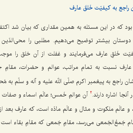
 راجع به کیفیّت خَلقَ عارف
 بود که در این مسئله به همین مقداری که بیان شد اکتفا
وستان بیشتر توضیح می‌دهیم. مطلبى را محى‌الدّین رض
ّت خَلقِ عارف مى‌فرمایند و غفلت از آن خلق را موجب
ه عارف نسبت به تمام مراتب، عوالم و حضرات، مقامِ 
ن راجع به پیغمبر اکرم صلّی الله علیه و آله و سلّم به
مُحص
 آنجا اشاره دارند.
آن عوالمِ خَمس؛ عالَم اسماء و صفات ا
2
 و عالَم ملکوت و مثال و عالَم مادّه است، که عارف بعد از 
م جَمعُ‌الجَمعی مى‌رسد، مقامِ جَمعی که مقامِ بقاء است 