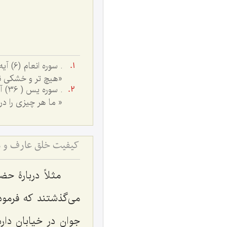
. سوره انعام (6) آیه 59؛
«هیچ تر و خشکى ن
. سوره یس ( 36) آیه 12؛
« ما هر چیزى را در
کیفیت خلق عارف و مس
مثلاً دربارۀ ح
مى‌گذشتند که فرمود
جوان در خیابان دارد