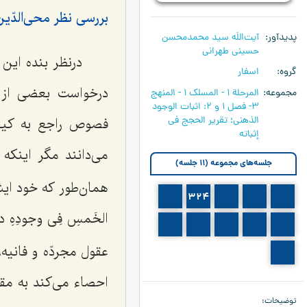
بررسی نظر محی‌الدّین
پدیدآور
آیت‌اللَه سید محمدمحسن
حسینی طهرانی
درنظر بنده این
گروه
اسفار
درخواست بعضی از د
مجموعه
المرحلة 1 - المسلک 1 - المنهج
3- فصل 1 و 2: اثبات الوجود
الذهنی؛ تقریر الحجج فی
فصوص راجع به کیفی
إثباته
مى‌دانند مگر اینک
جلسه‌های مجموعه (11 جلسه)
همان‌طور که خود ایشا
325
324
323
322
321
الخَمسِ فِى وجودِهِ
در
330
329
328
327
326
عقول مجردّه و فانیه،
331
احصاء مى‌کند به مقا
توضیحات