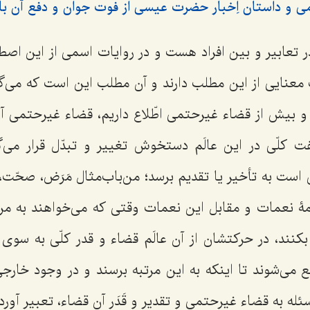
 و داستان اِخبار حضرت عیسی از فوت جوان و دفع آن با
تعابیر و بین افراد هست و در روایات اسمى از این اصط
معنایی از این مطلب دارند و آن مطلب این است که مى‌گ
 بیش از قضاء غیرحتمى اطّلاع داریم، قضاء غیرحتمى آ
فت کلّى در این عالَم دستخوش تغییر و تبدّل قرار مى‌گ
 است به تأخیر یا تقدیم برسد؛ من‌باب‌مثال مَرَض، صحّت
مۀ نعمات و مقابل این نعمات وقتى که مى‌خواهند به مرتب
کنند، در حرکتشان از آن عالَم قضاء و قدر کلّى به سوى
ع مى‌شوند تا اینکه به این مرتبه برسند و در وجود خار
سئله به قضاء غیرحتمى و تقدیر و قَدَر آن قضاء، تعبیر آورد