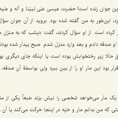
ین جوان زنده است! حضرت عیسى علی نبیّنا و آله و علیه ال
د، این‌طور به من گفته شده بود. بروید از آن جوان سؤال
ار کرده است. از او سؤال کردند، گفت: دیشب که به منزل م
ه او صدقه دادم و بعد وارد منزل شدم. صبح بیدار شده بودند
 حالا زیر رختخوابش بوده است یا اینکه جای دیگری بود
ر بود این مار او را از بین ببرد ولى بواسطۀ آن صدقه، ا
ک مار مى‌خواهد شخصى را نیش بزند طبعاً یکى از مقد
 که من بدانم مار و حَیّه در اینجا حرکت مى‌کند یا آن را