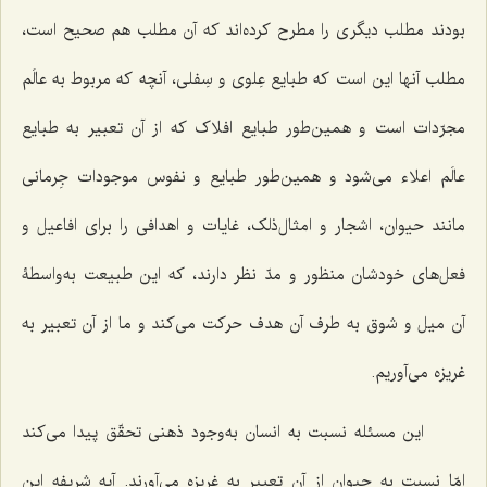
بودند مطلب دیگرى را مطرح کرده‌اند که آن مطلب هم صحیح است،
مطلب آنها این است که طبایع عِلوى و سِفلى، آنچه که مربوط به عالَم
مجرّدات است و همین‌طور طبایع افلاک که از آن تعبیر به طبایع
عالَم اعلاء مى‌شود و همین‌طور طبایع و نفوس موجودات جِرمانى
مانند حیوان، اشجار و امثال‌ذلک، غایات و اهدافى را براى افاعیل و
فعل‌هاى خودشان منظور و مدّ نظر دارند، که این طبیعت به‌واسطۀ
آن میل و شوق به طرف آن هدف حرکت مى‌کند و ما از آن تعبیر به
غریزه مى‌آوریم.
این مسئله نسبت به انسان به‌وجود ذهنى تحقّق پیدا مى‌کند
امّا نسبت به حیوان از آن تعبیر به غریزه مى‌آورند. آیه شریفه این