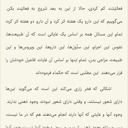
فعالیّتت کم کردى، حالا از این به بعد شروع به فعالیّت بکن.
مى‌گوییم که این دارو یک هفته اثر کرد و آن دارو دو هفته اثر کرد؛
تمام این مسائل همه بر اساس یک غایاتى است که آن طبیعت‌ها،
نفوس این اجرام، این سلّول‌ها، این داروها، این ویروس‌ها و این
طبیعت مزاجى بدن، تمام اینها بر اساس آن غایات افاعیل خودشان را
قرار مى‌دهند. این مطلبى است که حکماء فرموده‌اند.
اشکالى که فخر رازى مى‌کند این است که مى‌گوید: این‌ها
داراى شعور نیستند، و وقتى داراى شعور نبودند وجود ذهنى ندارند.
وجود آنها و غایتى که آنها دارند انجام مى‌دهند هم که در ما نیست،
پس مسئله وجود ذهنى از بین مى‌رود. درخود آنها نیست چون آنها