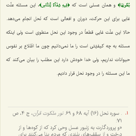
بُطُونِهَا﴾
﴿فِيهِ شِفَآءٞ لِّلنَّاسِ﴾
و همان عسلی است که
، این مسئله علّت
غایى براى این حرکت، دوران و افعالى است که نَحل انجام مى‌دهد.
حالا این علّت غایى قطعاً در وجود این نحل منطوی است ولی اینکه
مسئله به چه کیفیّتى است را ما نمى‌دانیم چون ما اطّلاع بر نفوس
حیوانات نداریم، ولى خدا خودش دارد این مطلب را بیان مى‌کند که
ما این مسئله را در وجود نحل قرار دادیم.
. سوره نحل (16) آیه 68 و 69.
نور ملکوت قرآن
، ج ‌4، ص
71:
«و پروردگارت به زنبور عسل وحى کرد که از کوه‌ها و از
درخت و از سقف‌هاى بلندى که مردم بنا مى‌کنند براى