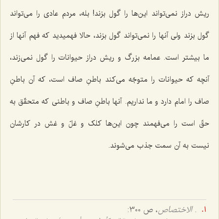
ریش دراز نمى‌تواند این‌ها را گول بزند! بله، مردم عادى را می‌تواند
گول بزند ولی آنها را نمی‌تواند گول بزند، حالا فهمیدید که فهم آنها از
ما بیشتر است. عمامه بزرگ و ریش دراز حیوانات را گول نمى‌زند،
آنچه که حیوانات را متوجّه مى‌کند باطنِ صاف است، که آن باطنِ
صاف را امام دارد و ما نداریم. آنها باطنِ صاف و باطنى که متحقّق به
حقّ است را مى‌فهمند چون این‌ها کلک و غلّ و غش در کارشان
نیست به آن سمت جذب مى‌شوند.
.
الاختصاص
، ص 300: