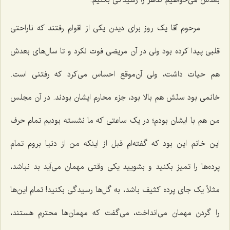
مرحوم آقا یک روز براى دیدن یکى از اقوام رفتند که ناراحتى
قلبى پیدا کرده بود ولى در آن مریضی فوت نکرد و تا سال‌هاى بعدش
هم حیات داشت، ولى آن‌موقع احساس مى‌کرد که رفتنى است.
خانمى بود سنّش هم بالا بود، جزء محارم ایشان بودند. در آن مجلس
من هم با ایشان بودم؛ در یک ساعتى که ما نشسته بودیم تمام حرف
این خانم این بود که گفته‌ام قبل از اینکه من از دنیا بروم تمام
پرده‌ها را تمیز بکنید و بشویید یکى وقتى مهمان مى‌آید بد نباشد،
مثلاً یک جاى پرده کثیف باشد، به گل‌ها رسیدگى بکنید! تمام این‌ها
را گردن مهمان مى‌انداخت، می‌گفت که مهمان‌ها محترم هستند،