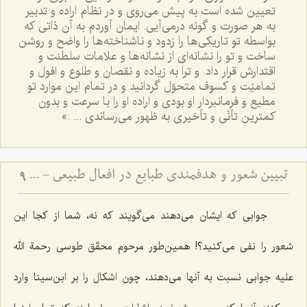
تعیین شده است به پیش مى‌روى و در نظام اراده و تدبیر
به هر صورت و گونه درمى‌آیى. ایمان آوردم به آن ذاتى که
بواسطه تو تاریکی‌ها را زدود و ناشناخته‌ها را واضح و روشن
ساخت و تو را نشانه‌اى از نشانه‌ها و علامات سلطنت و
اقتدارش قرار داد. و ترا به زیاده و نقصان و طلوع و افول و
تمامیّت و کسوف متحوّل گردانید و در تمام این موارد تو
مطیع و فرمانبردار او بودى و اراده او را با سرعت و بدون
کمترین تأنّى و تأخیرى به ظهور مى‌رساندى ... .»
تبیین شعور و هدفمندی طبایع در افعال طبیعی - پاسخ به شبهه فخر رازی درباره غایت‌مندی موجودات عالم
9
جوابى که ایشان مى‌دهند مى‌گویند که نه، شما از کجا این
شعور را نفى مى‌کنید؟! همین‌طور مرحوم محقّق طوسى رحمة الله
علیه جوابى نسبت به آنها مى‌دهند، چون اشکال را بر ابن‌سینا وارد