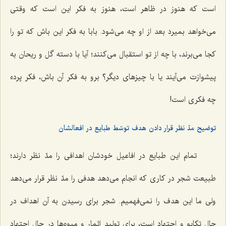
است که هنوز در ظاهر است، هنوز به فکر این است که وقتی
مى‌خواهد بمیرد بعد از او چه مى‌شود. بابا به فکر این باش که تو را
کجا مى‌برند، با چه از تو استقبال مى‌کنند؛ آیا با دسته گل و ریحان به
پیشوازت می‌آیند یا با چیزهاى دیگر؟ برو به فکر آن باش، فکر پرده
چه فکری است!
توضیح مدّ نظر قرار دادن هدف توسّط طبایع در افعالشان
تمام این طبایع در افاعیل خودشان اهدافى را مدّ نظر دارند؛
طبیعت شجر در کارى که انجام می‌دهد هدفی را مدّ نظر قرار می‌دهد
ولی ما این هدف را نمى‌فهمیم. شجر براى رسیدن به آن اهداف در
حال تکاپو و اجتهاد است، برای تولید اثمار و میوه‌ها در حال اجتهاد