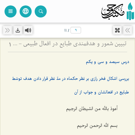
language
view_headline
close
search
11
/
تبیین شعور و هدفمندی طبایع در افعال طبیعی - پاسخ به شبهه فخر رازی درباره غایت‌مندی موجودات عالم
1
درس سیصد و سی و یکم
بررسی اشکال فخر رازی بر نظر حکماء در مدّ نظر قرار دادن هدف توسّط
طبایع در افعالشان و جواب از آن
أعوذ بالله من الشیطان الرجیم
بسم الله الرحمن الرحیم‌