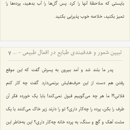
بایستى که ملاحظۀ آنها را کرد. پس گل‌ها را آب بدهید، پرده‌ها را
تمیز بکنید، خلاصه خوب پذیرایى بکنید.
تبیین شعور و هدفمندی طبایع در افعال طبیعی - پاسخ به شبهه فخر رازی درباره غایت‌مندی موجودات عالم
7
پدر ما بلند شد و آمد بیرون به پسرش گفت که این موقع
رفتن هم دست از این حرف‌هایش برنمى‌دارد. گفت چه کار کنم
فلانى؟! ما هر چه مى‌گوییم قبول نمی‌کند! بابا یک خورده فکر آن
طرف را بکن، پرده را چه‌کار دارى؟ تو را دارند زیر خاک مى‌کنند با یک
مشت آهک و گچ و سنگ، به پرده خانه چه‌کار دارى؟ این به‌خاطر این