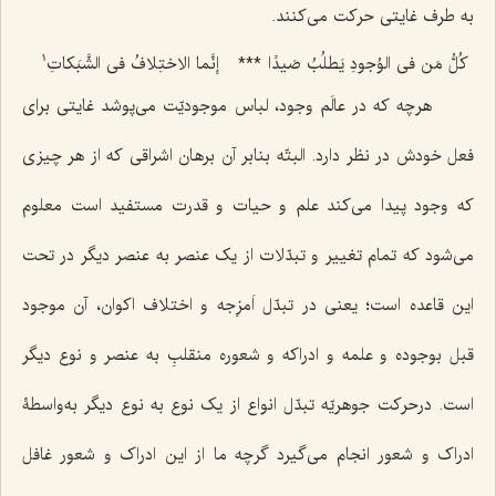
به طرف غایتى حرکت مى‌کنند.
کُلُّ مَن فى الوُجودِ یَطلُبُ صَیدًا
***
إنَّما الاختِلافُ فى الشَّبَکاتِ
1
هرچه که در عالَم وجود، لباس موجودیّت مى‌پوشد غایتى براى
فعل خودش در نظر دارد. البتّه بنابر آن برهان اشراقى که از هر چیزی
که وجود پیدا مى‌کند علم و حیات و قدرت مستفید است معلوم
می‌شود که تمام تغییر و تبدّلات از یک عنصر به عنصر دیگر در تحت
این قاعده است؛ یعنى در تبدّل اَمزِجه و اختلاف اکوان، آن موجود
قبل بوجوده و علمه و ادراکه و شعوره منقلبِ به عنصر و نوع دیگر
است. درحرکت جوهریّه تبدّل انواع از یک نوع به نوع دیگر به‌واسطۀ
ادراک و شعور انجام مى‌گیرد گرچه ما از این ادراک و شعور غافل