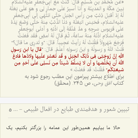
«
عَن مُحَمَّدِ بنِ مُسلِمٍ قالَ: کُنتُ مَعَ أبِى‌جَعفَرٍ علیه‌السّلام
بَینَ مَکَّة و المَدینَة و أنا أسیرُ عَلَى حِمارٍ لِى و هوَ عَلَى بَغلَة
لَهُ إذ أقبَلَ ذِئبٌ مِن رَأسِ الجَبَلِ حَتَّى انتَهَى إلَى أبِى‌جَعفَرٍ
علیه‌السّلام، فَحَبَسَ البَغلَة و دَنا الذِّئبُ مِنهُ حَتَّى وَضَعَ یَدَهُ
عَلَى قَرَبوسِ سَرجِهِ و مَدَّ عُنُقَهُ إلَى اذُنِهِ و أدنَى أبوجَعفَرٍ
علیه‌السّلام اذُنَهُ مِنهُ ساعَةً، ثُمَّ قالَ لَهُ امضِ فَقَد فَعَلتُ
فَرَجَعَ مُهَروِلاً فَقُلتُ لَهُ رَأیتُ عَجیباً. قالَ: ”و تَدرِى ما قالَ؟“
قُلتُ: اللهُ و رَسولُهُ و ابنُ رَسولِهِ أعلَمُ. قالَ:
”
قالَ یا ابنَ رَسولِ
اللهِ إنَّ زَوجَتِى فِى ذَلِکَ الجَبَلِ و قَد تَعَسَّرَ عَلَیها وِلادُها فادعُ
اللهَ أن یُخَلِّصَها و أن لا یُسَلِّطَ شَیئاً مِن نَسلِى عَلَى أحَدٍ مِن
فَقُلتُ: قَد فَعَلتُ.»
شیعَتِکُم“
برای اطلاع بیشتر پیرامون این مطلب رجوع شود به
کتاب
افق وحی
، ص 245. (محقّق)
تبیین شعور و هدفمندی طبایع در افعال طبیعی - پاسخ به شبهه فخر رازی درباره غایت‌مندی موجودات عالم
5
حالا ما بیاییم همین‌طور این عمامه را بزرگتر بکنیم، یک