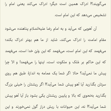
مى‌گویند؟! ادراک همین است دیگر؛ ادراک مى‌کند یعنی امام را
تشخیص مى‌دهد که این امام است.
آن آهویى که مى‌آید و به امام رضا علیه‌السّلام پناهنده مى‌شود
مقام امامت را ادراک مى‌کند، شاید از ما هم بهتر ادراک بکند؛
مى‌فهمد که این امام است، مى‌فهمد که این ولىّ خدا است، مى‌فهمد
که این حاکمِ بر مُلک و ملکوت است، اینها را مى‌فهمد! و الاّ چرا
پیش ما نمى‌آید؟ حالا اگر شما یک عمامه به اندازۀ طبق هم روی
سرتان بگذارید آیا آهو پیش شما مى‌آید؟! اگر ریشتان را خیلی بزرگ
بگذارید به‌نحوی که بالا و پایین ریشتان یکى بشود باز آیا آهو پیش
شما مى‌آید؟! نه، این حیوانات با ریشِ دراز گول نمى‌خورند و این