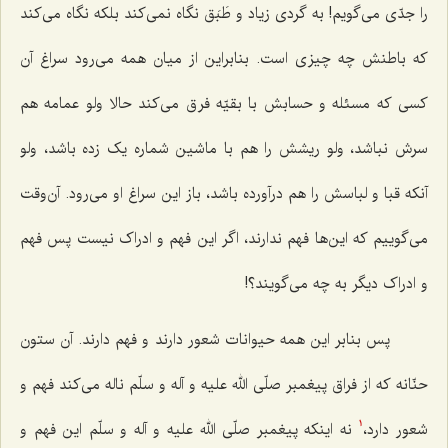
را جدّى مى‌گویم! به گردى زیاد و طَبَق نگاه نمى‌کند بلکه نگاه مى‌کند
که باطنش چه چیزی است. بنابراین از میان همه مى‌رود سراغ آن
کسی که مسئله و حسابش با بقیّه فرق مى‌کند حالا ولو عمامه هم
سرش نباشد، ولو ریشش را هم با ماشین شماره یک زده باشد، ولو
آنکه قبا و لباسش را هم درآورده باشد، باز این سراغ او مى‌رود. آن‌وقت
مى‌گوییم که این‌ها فهم ندارند، اگر این فهم و ادراک نیست پس فهم
و ادراک دیگر به چه مى‌گویند؟!
پس بنابر این همه حیوانات شعور دارند و فهم دارند. آن ستون
حنّانه که از فراق پیغمبر صلّی الله علیه و آله و سلّم ناله می‌کند فهم و
شعور دارد،
نه اینکه پیغمبر صلّی الله علیه و آله و سلّم این فهم و
1