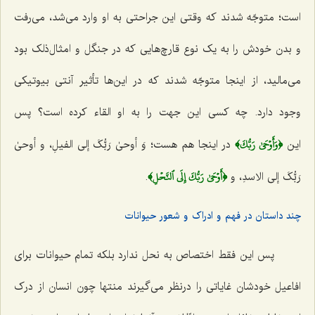
است؛ متوجّه شدند که وقتى این جراحتى به او وارد مى‌شد، مى‌رفت
و بدن خودش را به یک نوع قارچ‌هایى که در جنگل و امثال‌ذلک بود
مى‌مالید، از اینجا متوجّه شدند که در این‌ها تأثیر آنتى بیوتیکى
وجود دارد. چه کسی این جهت را به او القاء کرده است؟ پس
﴿وَأَوۡحَىٰ رَبُّكَ﴾
این
در اینجا هم هست؛
وَ أوحىٰ رَبُّکَ إلى الفیلِ، و أوحىٰ
﴿أَوۡحَىٰ رَبُّكَ إِلَى ٱلنَّحۡلِ﴾
رَبُّکَ إلى الاسدِ، و
.
چند داستان در فهم و ادراک و شعور حیوانات
پس این فقط اختصاص به نحل ندارد بلکه تمام حیوانات براى
افاعیل خودشان غایاتى را درنظر مى‌گیرند منتها چون انسان از درک