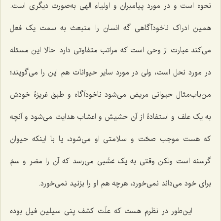
نحوه است و در مورد پیامبران و اولیاء الهى به‌صورت دیگرى است.
همین ادراک ناخودآگاهی گه انسان را منبعث به سمت یک فعل
مى‌کند عبارت از وحى است که مراتب متفاوتى دارد. حالا این مسئله
در مورد نحل است، ولی در مورد سایر حیوانات هم این را مى‌گویند؛
من‌باب‌مثال حیوانى مریض مى‌شود ناخودآگاه و طبق غریزۀ خودش
به یک علف و استفادۀ از آن حشیش و اعشاب هدایت مى‌شود و آنچه
که هست موجب صحّت و سلامتى او مى‌شود، یا با اینکه حیوان
گرسنه است ولکن وقتى به یک عَشَبى مى‌رسد که آن را مضر و سمّ
برای خود مى‌داند نمى‌خورد، هرچه هم او را بزنید نمى‌خورد.
این‌طور در نظرم هست که علّت کشف پنى سیلین فیل بوده