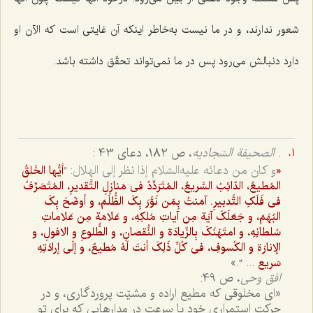
شعور ندارند، و در ما نیست به‌خاطر اینکه آن غایتى است که الآن او
دارد دنبالش مى‌رود پس در ما نمى‌تواند تحقّق داشته باشد.
.
الصحیفة السّجادیه
، ص 182، دعاى 43 :
و کان من دعائه علیه‌السّلام إذا نظر إلى الهلال: ”
«
أیُّها الخَلقُ
المُطیعُ، الدّائِبُ السَّریعُ، المُتَرَدِّدُ فى مَنازِلِ التَّقدیرِ، المُتَصَرِّفُ
فى فَلَکِ التَّدبیرِ. آمَنتُ بِمَن نَوَّرَ بِکَ الظُّلَمَ، و أوضَحَ بِکَ
البُهَمَ، و جَعَلَکَ آیَة مِن آیاتِ مُلکِهِ، و عَلامَة مِن عَلاماتِ
سُلطانِهِ، و امتَهَنَکَ بِالزّیادَة و النُّقصانِ، و الطُّلوعِ و الافولِ، و
الإنارَة و الکُسوفِ، فى کُلِّ ذَلِکَ أنتَ لَهُ مُطیعٌ، و إلَى إرادَتِهِ
... “.»
سَریع
افق وحى
، ص 49:
«اى مخلوقى که مطیع اراده و مشیّت پروردگارى، و در
حرکت استمرارى خود با سرعت در مدارهایى که براى تو