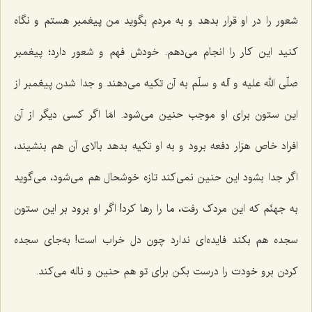
شعور را در او قرار بدهد و به مردم بگوید من پیغمبر هستم و نگاه
کنید این کار را انجام می‌دهم. خودش فهم و شعور دارد؛ پیغمبر
صلّی الله علیه و آله و سلّم به آن تکیه مى‌دهند و جدا شدن پیغمبر از
این ستون براى او موجب حنین مى‌شود. امّا اگر کسی دیگر از آن
افراد خاص هزار دفعه برود و به او تکیه بدهد بالای آن هم بنشیند،
اگر جدا بشود این حنین نمى‌کند تازه خوشحال هم مى‌شود، می‌گوید
به جهنّم که این مردک رفت، ما را رها کرد! اگر او برود بر این ستون
سجده هم بکند فایده‌اى ندارد چون دل خراب است! به‌جاى سجده
کردن برو خودت را درست بکن براى تو هم حنین و ناله مى‌کند.