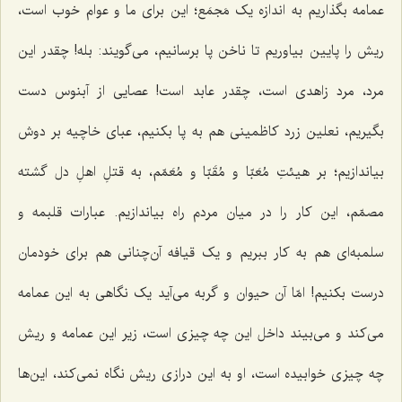
عمامه بگذاریم به اندازه یک مَجمَع؛ این براى ما و عوام خوب است،
ریش را پایین بیاوریم تا ناخن پا برسانیم، می‌گویند: بله! چقدر این
مرد، مرد زاهدى است، چقدر عابد است! عصایى از آبنوس دست
بگیریم، نعلین زرد کاظمینى هم به پا بکنیم، عباى خاچیه بر دوش
بیاندازیم؛ بر هیئتِ مُعَبّا و مُقَبّا و مُعَمّم، به قتلِ اهلِ دل گشته
مصمّم، این کار را در میان مردم راه بیاندازیم. عبارات قلبمه و
سلمبه‌اى هم به کار ببریم و یک قیافه آن‌چنانی هم براى خودمان
درست بکنیم! امّا آن حیوان و گربه مى‌آید یک نگاهى به این عمامه
مى‌کند و مى‌بیند داخل این چه چیزی است، زیر این عمامه و ریش
چه چیزی خوابیده است، او به این درازى ریش نگاه نمى‌کند، این‌ها