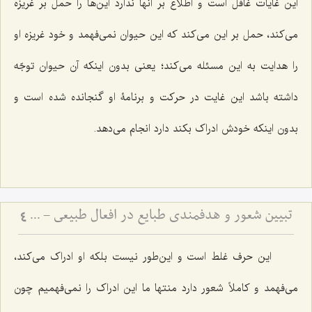
این غایات غافل است و اطّلاع بر آنها ندارد این‌ها را حمل بر غریزه
مى‌کند، حمل بر این مى‌کند که این حیوان نمى‌فهمد و خود غریزه او
را هدایت به این مسئله مى‌کند؛ یعنى بدون اینکه آن حیوان توجّه
داشته باشد این غایت در حرکت و برنامۀ او گنجانده شده است و
بدون اینکه خودش ادراک بکند دارد انجام می‌دهد.
تبیین شعور و هدفمندی طبایع در افعال طبیعی - پاسخ به شبهه فخر رازی درباره غایت‌مندی موجودات عالم
4
این حرف غلط است و این‌طور نیست بلکه او ادراک مى‌کند،
مى‌فهمد و کاملاً شعور دارد منتها ما این ادراک را نمى‌فهمیم چون