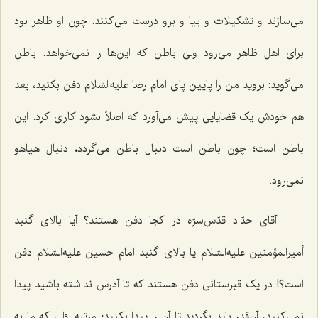
مى‌سازند و تشکیلات و بیا و برو درست مى‌کنند. چون او ظاهر بود
براى اهل ظاهر می‌رود ولى باطن که این‌ها را نمى‌خواهد. باطن
مى‌گوید: بروید من را پایین پاى امام رضا علیه‌السّلام دفن بکنید، بعد
هم خودش یک قضایایى پیش مى‌آورد که اصلاً نشود کارى کرد. این
باطن است؛ چون باطن است دنبال باطن مى‌گردد، دنبال هیاهو
نمى‌رود.
آقاى حدّاد قدّس‌سرّه در کجا دفن هستند؟ آیا بالاى گنبد
أمیرالمؤمنین علیه‌السّلام یا بالاى گنبد امام حسین علیه‌السّلام دفن
است؟! در یک قبرستانی دفن هستند که تا آدرس نداشته باشید پیدا
نمى‌کنید، آن‌قدر باید بگردید تا آن را پیدا بکنید؛ مرتبه اوّلی که ما به