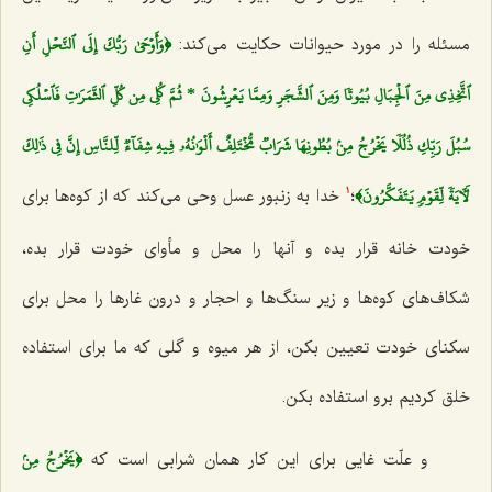
﴿وَأَوۡحَىٰ رَبُّكَ إِلَى ٱلنَّحۡلِ أَنِ
مسئله را در مورد حیوانات حکایت مى‌کند:
ٱتَّخِذِي مِنَ ٱلۡجِبَالِ بُيُوتٗا وَمِنَ ٱلشَّجَرِ وَمِمَّا يَعۡرِشُونَ * ثُمَّ كُلِي مِن كُلِّ ٱلثَّمَرَٰتِ فَٱسۡلُكِي
سُبُلَ رَبِّكِ ذُلُلٗا يَخۡرُجُ مِنۢ بُطُونِهَا شَرَابٞ مُّخۡتَلِفٌ أَلۡوَٰنُهُۥ فِيهِ شِفَآءٞ لِّلنَّاسِ إِنَّ فِي ذَٰلِكَ
لَأٓيَةٗ لِّقَوۡمٖ يَتَفَكَّرُونَ﴾
؛
خدا به زنبور عسل وحى مى‌کند که از کوه‌ها براى
1
خودت خانه قرار بده و آنها را محل و مأواى خودت قرار بده،
شکاف‌هاى کوه‌ها و زیر سنگ‌ها و احجار و درون غارها را محل براى
سکناى خودت تعیین بکن، از هر میوه و گلى که ما براى استفاده
خلق کردیم برو استفاده بکن.
﴿يَخۡرُجُ مِنۢ
و علّت غایى براى این کار همان شرابی است که