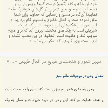
خودتان خانه و لانه (کندو) درست کنید! و پس از آن از
تمام ثمرات و میوه‌هاى شیرین (و گل‌هاى خوشبو) تغذیه
نمایید! آن‌گاه در مسیر و راه‌هایى که خداوند براى شما
مقرّر نموده است با کمال خضوع و تسلیم گام بردارید. در
این صورت از شکم‌هاى این زنبورها عسل که شربت
شیرینى است به رنگ‌هاى مختلف بیرون آید که براى مردم
موجب شفا و عافیت است. تحقیقاً در این مطلب نشانه و
آیتى است براى گروهى که تفکّر مى‌نمایند.»
تبیین شعور و هدفمندی طبایع در افعال طبیعی - پاسخ به شبهه فخر رازی درباره غایت‌مندی موجودات عالم
3
معنای وحی در موجودات عالَم طبع
وحى به‌معناى شعور مرموزى است که انسان را به سمت غایت
و هدف هدایت مى‌کند. این وحى در مورد حیوانات و انسان به یک