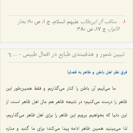
.
مناقب آل ابی‌طالب
علیهم السلام، ج 1، ص 90؛
بحار
الأنوار
، ج 17، ص 380.
تبیین شعور و هدفمندی طبایع در افعال طبیعی - پاسخ به شبهه فخر رازی درباره غایت‌مندی موجودات عالم
6
فرق نظر اهل باطن و ظاهر به قضایا
ما مى‌آییم آن باطن را کنار مى‌گذاریم و فقط همین‌طور این
ظاهر را درست مى‌کنیم؛ در نتیجه ظاهر هم مال اهل ظاهر است، از
این دنیا که بخواهیم برویم این ظاهر را براى اهل ظاهر مى‌گذاریم،
لذا مى‌بینید همین ظاهر ادامه پیدا مى‌کند؛ برای ما گنبد و مناره