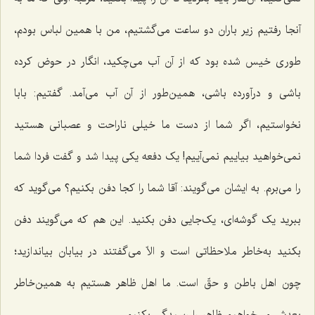
آنجا رفتیم زیر باران دو ساعت می‌گشتیم، من با همین لباس بودم،
طوری خیس شده بود که از آن آب مى‌چکید، انگار در حوض کرده
باشی و درآورده باشى، همین‌طور از آن آب مى‌آمد. گفتیم: بابا
نخواستیم، اگر شما از دست ما خیلى ناراحت و عصبانى هستید
نمى‌خواهید بیاییم نمى‌آییم! یک دفعه یکی پیدا شد و گفت فردا شما
را می‌برم. به ایشان مى‌گویند: آقا شما را کجا دفن بکنیم؟ می‌گوید که
ببرید یک گوشه‌اى، یک‌جایی دفن بکنید. این هم که مى‌گویند دفن
بکنید به‌خاطر ملاحظاتی است و الاّ مى‌گفتند در بیابان بیاندازید؛
چون اهل باطن و حقّ است. ما اهل ظاهر هستیم به همین‌خاطر
بعدش مى‌خواهیم ظاهر را رسیدگى بکنیم.