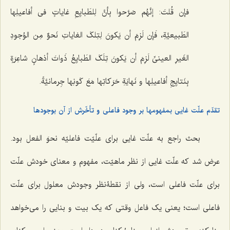
فإن قُلتَ: إنَّهُم صَرَّحوا بِأنَّ لِلطَبایِعِ غایاتٍ فی أفاعیلِها
الطَبیعیَّةِ، فَإن لَزِمَ أن یَکونَ لِتِلکَ الغایاتِ نَحوٌ مِن الوُجودِ
الغَیرِ العینیِّ لَزِمَ أن یَکونَ تِلَکَ الطَبایِعُ ذَواتَ أذهانٍ شاعِرَةٍ
بِنَتایِجِ أفاعیلِها و نَهایَةِ حَرَکاتِها مَعَ کَونِها جِرمانیَّةً.
تقدّم علّت غایى بمفهومها بر وجود فاعلی و تأخّرش از آن بوجودها
بحث راجع به علّت غایى براى علّیّت فاعلیّه نحوَ الفعل بود.
عرض شد که علّت غایى از نظر ماهیّت، مفهوم و معناى خودش علّت
براى علّت فاعلى است، ولى از نقطۀنظر وجودش معلول براى علّت
فاعلى است؛ یعنى یک فاعل وقتى که یک بیت و بنایى را مى‌خواهد