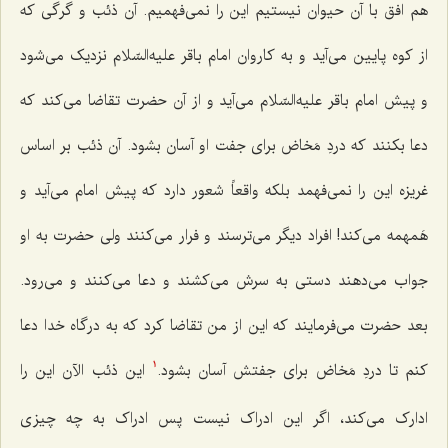
هم افق با آن حیوان نیستیم این را نمى‌فهمیم. آن ذئب و گرگى که
از کوه پایین مى‌آید و به کاروان امام باقر علیه‌السّلام نزدیک مى‌شود
و پیش امام باقر علیه‌السّلام مى‌آید و از آن حضرت تقاضا مى‌کند که
دعا بکنند که دردِ مَخاض براى جفت او آسان بشود. آن ذئب بر اساس
غریزه این را نمى‌فهمد بلکه واقعاً شعور دارد که پیش امام مى‌آید و
هَمهمه مى‌کند! افراد دیگر مى‌ترسند و فرار می‌کنند ولی حضرت به او
جواب می‌دهند دستى به سرش مى‌کشند و دعا مى‌کنند و مى‌رود.
بعد حضرت مى‌فرمایند که این از من تقاضا کرد که به درگاه خدا دعا
کنم تا دردِ مَخاض براى جفتش آسان بشود.
این ذئب الآن این را
1
ادارک مى‌کند، اگر این ادراک نیست پس ادراک به چه چیزی