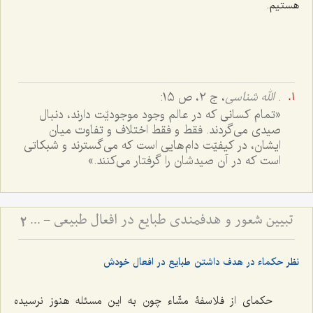
هستیم.
.
الله شناسى
، ج ‌2، ص 15:
«تمام کسانى که در عالم وجود موجودیّت دارند، دنبال
صیدى مى‌گردند. فقط و فقط اختلاف و تفاوت میان
ایشان، در کیفیّت دام‌هایى است که مى‌گسترند و شبکاتى
است که در آن صیدشان را گرفتار مى‌کنند.»
تبیین شعور و هدفمندی طبایع در افعال طبیعی - پاسخ به شبهه فخر رازی درباره غایت‌مندی موجودات عالم
2
نظر حکماء در هدف داشتن طبایع در افعال خودش
حکماى از فلاسفۀ مشّاء چون به این مسئله هنوز نرسیده