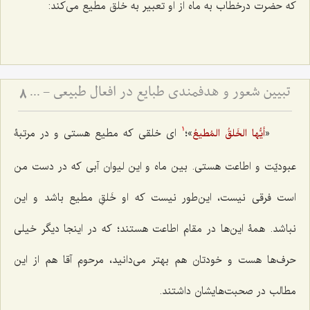
که حضرت درخطاب به ماه از او تعبیر به خلق مطیع مى‌کند:
تبیین شعور و هدفمندی طبایع در افعال طبیعی - پاسخ به شبهه فخر رازی درباره غایت‌مندی موجودات عالم
8
«
»؛
ای خلقى که مطیع هستى و در مرتبۀ
أیُّها الخَلقُ المُطیعُ
1
عبودیّت و اطاعت هستى. بین ماه و این لیوان آبى که در دست من
است فرقى نیست، این‌طور نیست که او خَلقِ مطیع باشد و این
نباشد. همۀ این‌ها در مقام اطاعت هستند؛ که در اینجا دیگر خیلى
حرف‌ها هست و خودتان هم بهتر مى‌دانید، مرحوم آقا هم از این
مطالب در صحبت‌هایشان داشتند.