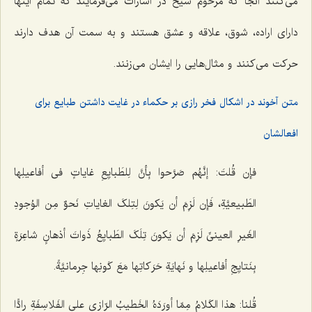
مى‌کنند آنجا که مرحوم شیخ در اشارات مى‌فرمایند که تمام اینها
داراى اراده، شوق، علاقه و عشق هستند و به سمت آن هدف دارند
حرکت مى‌کنند و مثال‌هایى را ایشان مى‌زنند.
متن آخوند در اشکال فخر رازی بر حکماء در غایت داشتن طبایع برای
افعالشان
فإن قُلتَ: إنَّهُم صَرَّحوا بِأنَّ لِلطَبایِعِ غایاتٍ فی أفاعیلِها
الطَبیعیَّةِ، فَإن لَزِمَ أن یَکونَ لِتِلکَ الغایاتِ نَحوٌ مِن الوُجودِ
الغَیرِ العینیِّ لَزِمَ أن یَکونَ تِلَکَ الطَبایِعُ ذَواتَ أذهانٍ شاعِرَةٍ
بِنَتایِجِ أفاعیلِها و نَهایَةِ حَرَکاتِها مَعَ کَونِها جِرمانیَّةً.
قُلنا: هذا الکَلامُ مِمّا أورَدَهُ الخَطیبُ الرّازی على الفَلاسِفَةِ رادًّا