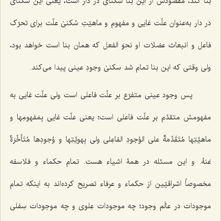
بنا کند، مقصودش از این بنا سُکناى در دار است، یعنی این سکناى
در دار به‌عنوان علّت غایى و مفهوم و ماهیّتِ سُکنیٰ علّت براى تحرّک
فاعل و انبعاث عضلات او نحوَ الفعل که همان بنا است خواهد بود،
ولى وقتى که این بنا تمام شد سکنیٰ وجودِ عینى پیدا مى‌کند.
پس وجود عینى متفرّع بر علّت فاعلى است ولى علّت غایى به
مفهومش متقدّم بر علّت فاعلى است؛ یعنى علّت غایى
بِمَفهومِها و
ماهیَّتِها مُتَقَدِّمَةٌ علی الوُجودِ الفاعِلی
ولى
بِهویَّتِها و وُجودِها مُتَأخِّرَةٌ
عَنهُ
. و این مسئله در همۀ اشیاء هست. تمام حکماء و فلاسفه
مخصوصاً اشراقیّین از حکماء و عرفاء تصریح کرده‌اند به اینکه تمام
موجودات در عالَم وجود؛ چه موجودات عِلوى و چه موجودات سِفلى