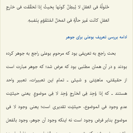
حُلولُهُ فی العَقلِ لا یُبطِلُ کَونَها بِحَیثُ إذا تَحَقَّقَت فی خارِجِ
العَقلِ کانَت غَیرَ حالَّةٍ فی المَحَلِّ المُتَقَوَّمِ بِنَفسِهِ.
ادامه بررسی تعریف بوعلی برای جوهر
بحث راجع به تعریفى بود که مرحوم بوعلى راجع به جوهر کرده
بودند و در آن همان مطلبى بود که عرض شد؛ که جوهر عبارت است
از حقیقتى، ماهیّتى و شیئی ـ تمام این تعبیرات، تعبیر واحد
هستند ـ که
إذا وُجِدَ فِى الخارِجِ وُجِدَ لا فِى موضوعٍ
. یعنى حیثیّت
عدمِ وجود فى الموضوع، حیثیّت تقدیرى است؛ یعنى وجود لا فی
موضوعٍ بنابر فرض وجود است نه اینکه وجود آن جوهر، وجود بالفعل