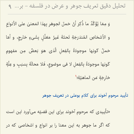
تحلیل دقیق تعریف جوهر و عرض در فلسفه - بررسی نسبت وجود ذهنی با ماهیت جوهری و عرضی
9
وَ مِمّا یُؤَکِّدُ ما ذُکِرَ أنَّ حَملَ الجوهَرِ بِهذا المَعنىٰ على الأنواعِ
و الأشخاصِ المُندَرَجَةِ تَحتَهُ غَیرُ مَعَلَّلٍ بِشَی‌ءٍ خارِجٍ
،
و أمّا
حَملُ کَونِها موجودَةً بِالفِعلِ الَّذی هوَ بَعضٌ مِن مَفهومِ
کَونِها موجودَةً بِالفِعلِ لا فی موضوعٍ، فَلا مَحالَةَ بِسَبَبٍ و عِلَّةٍ
خارِجَةٍ عَن الماهیَّةِ
؛
1
تأیید مرحوم آخوند برای کلام بوعلی در تعریف جوهر
«تأییدى که مرحوم آخوند برای این قضیّه مى‌آورد این است
که اگر ما جوهر به این معنا را بر انواع و اشخاصى که در