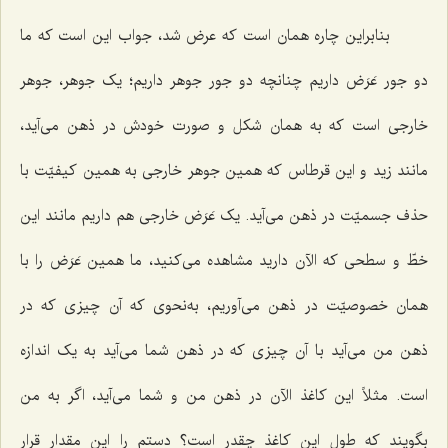
بنابراین چاره همان است که عرض شد، جواب این است که ما
دو جور عَرَض داریم چنانچه دو جور جوهر داریم؛ یک جوهر، جوهر
خارجى است که به همان شکل و صورت خودش در ذهن مى‌آید،
مانند زید و این قرطاس که همین جوهر خارجى به همین کیفیّت با
حذف جسمیّت در ذهن می‌آید. یک عَرَض خارجى هم داریم مانند این
خطّ و سطحى که الآن دارید مشاهده مى‌کنید، ما همین عَرَض را با
همان خصوصیّت در ذهن مى‌آوریم، به‌نحوى که آن چیزى که در
ذهن من مى‌آید با آن چیزی که در ذهن شما مى‌آید به یک اندازه
است. مثلاً این کاغذ الآن در ذهن من و شما مى‌آید، اگر به من
بگویند که طول این کاغذ چقدر است؟ دستم را این مقدار قرار