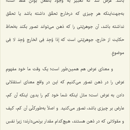
باشد. عرض شد که تعبیر به وجود بالفعل بودن غلط است؛
به‌جهت‌اینکه هر چیزی که درخارج تحقّق داشته باشد یا تحقّق
نداشته باشد، آن جوهریّتى را که ذهن مى‌تواند تصور بکند به‌لحاظ
حکایت از خارج، جوهریّتى است که
إذا وُجِدَ فِى الخارِجِ وُجِدَ لا فِى
موضوعٍ
.
و معناى عَرَض هم همین‌طور است؛ یک وقت ما خود مفهوم
عَرَض را در ذهن تصوّر مى‌کنیم که این در واقع معناى استقلالى
دادن به عَرَض است؛ مثل اینکه شما خود کم را بدون اینکه آن کم،
عارض بر چیزى باشد، تصوّر مى‌کنید. و اصلاً به‌طورکلّى آن کم، کیف
و مقولاتی که در ذهن هستند، هیچ‌کدام مقدار برنمى‌دارند؛ زیرا نفسِ