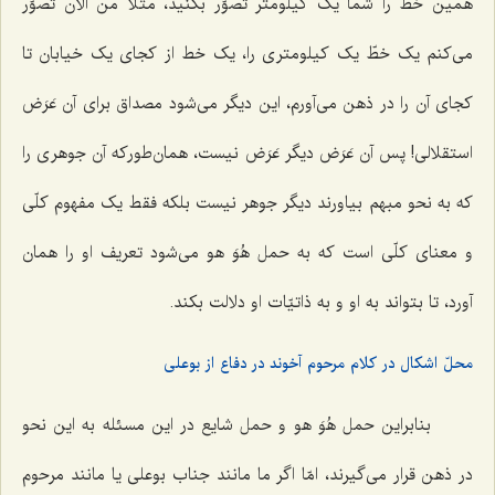
همین خط را شما یک کیلومتر تصوّر بکنید، مثلاً من الآن تصوّر
مى‌کنم یک خطّ یک کیلومتری را، یک خط از کجای یک خیابان تا
کجای آن را در ذهن مى‌آورم، این دیگر مى‌شود مصداق براى آن عَرَض
استقلالى! پس آن عَرَض دیگر عَرَض نیست، همان‌طورکه آن جوهرى را
که به نحو مبهم بیاورند دیگر جوهر نیست بلکه فقط یک مفهوم کلّى
و معناى کلّى است که به حمل هُوَ هو مى‌شود تعریف او را همان
آورد، تا بتواند به او و به ذاتیّات او دلالت بکند.
محلّ اشکال در کلام مرحوم آخوند در دفاع از بوعلی
بنابراین حمل هُوَ هو و حمل شایع در این مسئله به این نحو
در ذهن قرار مى‌گیرند، امّا اگر ما مانند جناب بوعلى یا مانند مرحوم