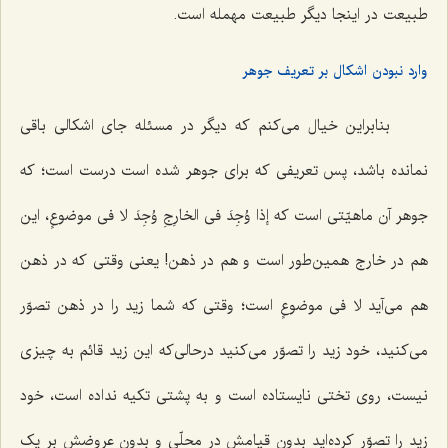
طبیعت در اینجا دیگر طبیعت مهمله است.
وارد نبودن اشکال بر تعریف جوهر
بنابراین خیال مى‌کنم که دیگر در مسئله جاى اشکالى باقی
نمانده باشد، پس تعریفى که برای جوهر شده است درست است؛ که
جوهر آن ماهیّتى است که
إذا وُجِدَ فى الخارِجِ وُجِدَ لا فى موضوعٍ
، این
هم در خارج همین‌طور است و هم در ذهن! یعنی وقتى که در ذهن
هم مى‌آید
لا فى موضوعٍ
است؛ وقتى که شما زید را در ذهن تصوّر
مى‌کنید، خود زید را تصوّر مى‌کنید درحالی‌که این زید قائم به چیزى
نیست، روى تختی نایستاده است و به پشتى تکیه نداده است، خود
زید را تصوّر کرده‌اید بدون قیامش در محلّى و بدون عروضش بر یک