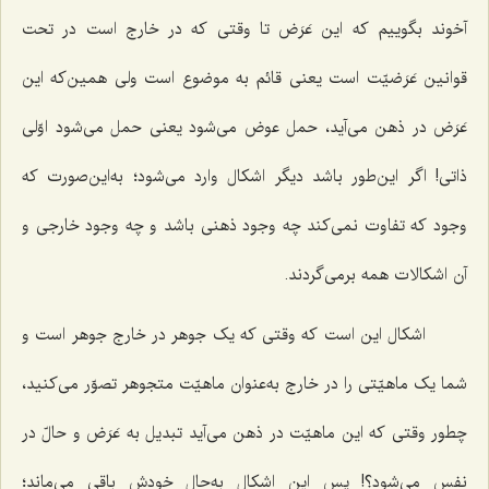
آخوند بگوییم که این عَرَض تا وقتى که در خارج است در تحت
قوانین عَرَضیّت است یعنى قائم به موضوع است ولی همین‌که این
عَرَض در ذهن مى‌آید، حمل عوض مى‌شود یعنی حمل مى‌شود اوّلى
ذاتى! اگر این‌طور باشد دیگر اشکال وارد مى‌شود؛ به‌این‌صورت که
وجود که تفاوت نمى‌کند چه وجود ذهنى باشد و چه وجود خارجى و
آن اشکالات همه برمى‌گردند.
اشکال این است که وقتى که یک جوهر در خارج جوهر است و
شما یک ماهیّتى را در خارج به‌عنوان ماهیّت متجوهر تصوّر مى‌کنید،
چطور وقتى که این ماهیّت در ذهن مى‌آید تبدیل به عَرَض و حالّ در
نفس مى‌شود؟! پس این اشکال به‌حال خودش باقى مى‌ماند؛