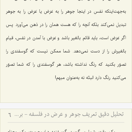
به‌جهت‌اینکه نفس در اینجا جوهر را به عَرَض یا عَرَض را به جوهر
تبدیل نمى‌کند بلکه آنچه را که هست همان را در ذهن مى‌آورد. پس
اگر عَرَض است، باید قائم بالغیر باشد و عَرَض با آمدن در نفس، قیام
بالغیرش را از دست نمى‌دهد. شما ممکن نیست که گوسفندى را
تصوّر بکنید که رنگ نداشته باشد، هر گوسفندى را که شما تصوّر
مى‌کنید رنگ دارد البتّه نه به‌عنوان مبهم!
تحلیل دقیق تعریف جوهر و عرض در فلسفه - بررسی نسبت وجود ذهنی با ماهیت جوهری و عرضی
6