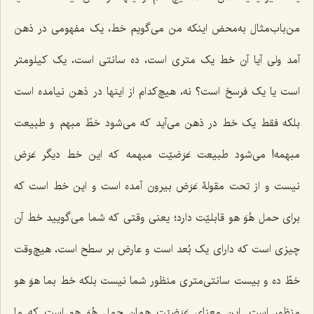
من‌باب‌مثال به‌محض اینکه من می‌گویم خط، یک مفهومى در ذهن
آمد ولی آیا آن خط یک مترى است، ده سانتى است، یک کیلومتر
است یا یک فرسخ است؟ نه، هیچ‌کدام از اینها در ذهن نیامده است
بلکه فقط یک خط در ذهن مى‌آید که مى‌شود خطّ مبهم و طبیعت
مبهمه! می‌شود طبیعت عَرَضیّت مبهمه که این خط دیگر عَرَض
نیست و از تحت مقولۀ عَرَض بیرون آمده است و این خط است که
براى حمل هُوَ هو قابلیّت دارد؛ یعنى وقتى که شما مى‌گویید خط آن
چیزى است که داراى یک بُعد است و عارض بر سطح است، هیچ‌وقت
خطّ ده و بیست سانتی‌متری منظور شما نیست بلکه خط
بما هوَ هو
منظور است. این معناى عَرَضیّت همان حمل هُوَ هو است که ما