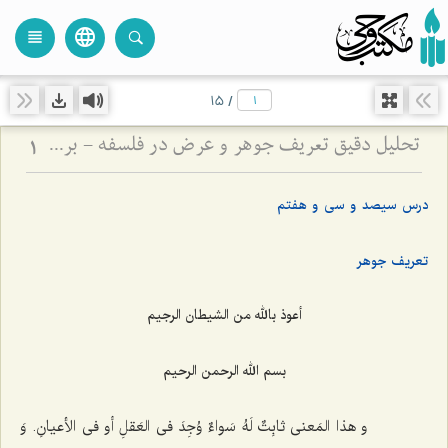
language
view_headline
close
search
15
/
تحلیل دقیق تعریف جوهر و عرض در فلسفه - بررسی نسبت وجود ذهنی با ماهیت جوهری و عرضی
1
درس سیصد و سی‌ و هفتم
تعریف جوهر
أعوذ بالله من الشیطان الرجیم
بسم الله الرحمن الرحیم‌
و هذا المَعنى ثابِتٌ لَهُ سَواءٌ وُجِدَ فی العَقلِ أو فی الأعیانِ. وَ