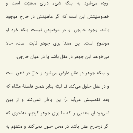
آورده مى‌شود به اینکه شیء دارای ماهیّت است و
خصوصیّتش این است که اگر ماهیّتش در خارج موجود
باشد، وجود خارجى او در موضوعى نیست بلکه خود او
موضوع است. این معنا براى جوهر ثابت است، حالا
مى‌خواهد این جوهر در عقل باشد یا در اعیان خارجى.
و اینکه جوهر در عقل عارض مى‌شود و حالّ در ذهن است
و در عقل حلول مى‌کند (ـ البتّه بنابر همان فلسفۀ مشّاء که
بعد تفصیلش مى‌آید ـ) این باطل نمى‌کند و از بین
نمی‌برد آن معنایى را که ما براى جوهر کردیم، به‌نحوی که
اگر درخارج عقل باشد در محل حلول نمى‌کند و متقوّم به