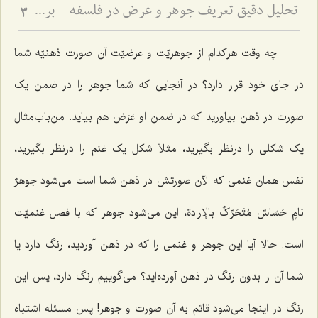
تحلیل دقیق تعریف جوهر و عرض در فلسفه - بررسی نسبت وجود ذهنی با ماهیت جوهری و عرضی
3
چه وقت هرکدام از جوهریّت و عرضیّت آن صورت ذهنیّه شما
در جاى خود قرار دارد؟ در آنجایى که شما جوهر را در ضمن یک
صورت در ذهن بیاورید که در ضمن او عَرَض هم بیاید. من‌باب‌مثال
یک شکلى را درنظر بگیرید، مثلاً شکل یک غنم را درنظر بگیرید،
نفس همان غنمى که الآن صورتش در ذهن شما است مى‌شود
جوهرٌ
نامٍ حَسّاسٌ مُتَحَرِّکٌ بالإرادة
، این مى‌شود جوهر که با فصل غنمیّت
است. حالا آیا این جوهر و غنمی را که در ذهن آوردید، رنگ دارد یا
شما آن را بدون رنگ در ذهن آورده‌اید؟ می‌گوییم رنگ دارد، پس این
رنگ در اینجا مى‌شود قائم به آن صورت و جوهر! پس مسئله اشتباه