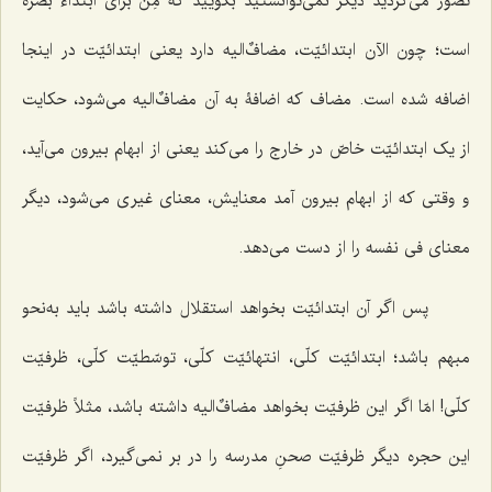
تصوّر مى‌کردید دیگر نمى‌توانستید بگویید که مِن براى ابتداء بصره
است؛ چون الآن ابتدائیّت، مضافٌ‌الیه دارد یعنی ابتدائیّت در اینجا
اضافه شده است. مضاف که اضافۀ به آن مضافٌ‌الیه مى‌شود، حکایت
از یک ابتدائیّت خاصّ در خارج را مى‌کند یعنی از ابهام بیرون مى‌آید،
و وقتى که از ابهام بیرون آمد معنایش، معناى غیرى مى‌شود، دیگر
معناى فى نفسه را از دست مى‌دهد.
پس اگر آن ابتدائیّت بخواهد استقلال داشته باشد باید به‌نحو
مبهم باشد؛ ابتدائیّت کلّى، انتهائیّت کلّى، توسّطیّت کلّى، ظرفیّت
کلّى! امّا اگر این ظرفیّت بخواهد مضافٌ‌الیه داشته باشد، مثلاً ظرفیّت
این حجره دیگر ظرفیّت صحنِ مدرسه را در بر نمى‌گیرد، اگر ظرفیّت