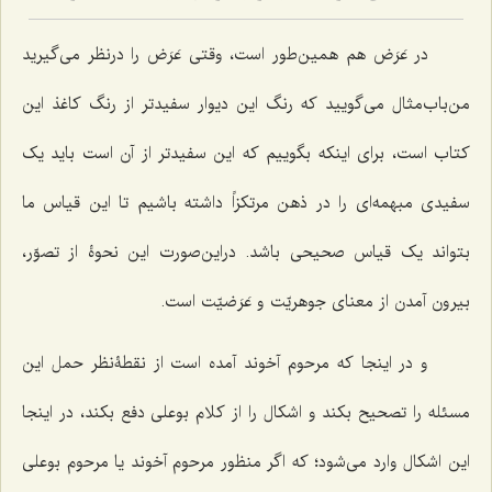
در عَرَض هم همین‌طور است، وقتى عَرَض را درنظر مى‌گیرید
من‌باب‌مثال مى‌گویید که رنگ این دیوار سفیدتر از رنگ کاغذ این
کتاب است، برای اینکه بگوییم که این سفیدتر از آن است باید یک
سفیدى مبهمه‌ای را در ذهن مرتکزاً داشته باشیم تا این قیاس ما
بتواند یک قیاس صحیحى باشد. دراین‌صورت این نحوۀ از تصوّر،
بیرون آمدن از معناى جوهریّت و عَرَضیّت است.
و در اینجا که مرحوم آخوند آمده است از نقطۀنظر حمل این
مسئله را تصحیح بکند و اشکال را از کلام بوعلى دفع بکند، در اینجا
این اشکال وارد مى‌شود؛ که اگر منظور مرحوم آخوند یا مرحوم بوعلى