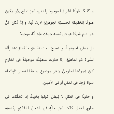
و کَذٰلِکَ قَولُنا الشَّی‌ءُ الموجودُ بِالفِعلِ، غَیرُ صالِحٍ لِأن یَکونَ
عنوانًا لِلحَقیقَةِ الجِنسیَّةِ الجوهَریَّةِ لازِمًا لَها، و إلاّ لَکانَ کُلُّ
مَن عَلِمَ شَیئًا هوَ فی نَفسِهِ جوهَرٌ، عَلِمَ أنَّهُ موجودٌ.
بَل مَعنَى الجوهَرِ الَّذی یَصلَحُ لِلجِنسیَّةِ هوَ ما یُعَبَّرُ عَنهُ بِأنَّهُ
الشَّی‌ءُ ذو الماهیَّةِ، إذا صارَت ماهیَّتُهُ موجودَةً فی الخارِجِ
کانَ وُجودُها الخارِجیُّ لا فی موضوعٍ. و هذا المَعنى ثابِتٌ لَهُ
سَواءٌ وُجِدَ فی العَقلِ أو فی الأعیانِ.
وَ حُلولُهُ فی العَقلِ لا یُبطِلُ کَونَها بِحَیثُ إذا تَحَقَّقَت فی
خارِجِ العَقلِ کانَت غَیرَ حالَّةٍ فی المَحَلِّ المُتَقَوَّمِ بِنَفسِهِ،