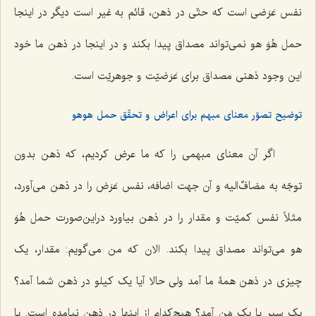
نفس عَرَضى است که حتّى در ذهن، قائم به غیر است دیگر در اینجا
حمل هُوَ هو نمى‌تواند مصداق پیدا بکند و در اینجا در ذهن ما خود
این وجود ذهنى مصداق براى عَرَضیّت و جوهریّت است.
توضیح تصوّر معنای مبهم برای اعراض و تحقّق حمل هوهو
اگر آن معناى مبهمى را که ما عرض کردیم، که ذهن بدون
توجّه به مضافٌ‌الیه و آن جهت اضافه، نفس عَرَض را در ذهن می‌آورد،
مثلاً نفس کمیّت و مقدار را در ذهن بیاورد دراین‌صورت حمل هُوَ
هو مى‌تواند مصداق پیدا بکند. الان که من مى‌گویم: مقدار، یک
چیزى در ذهن همۀ ما آمد ولی حالا آیا یک کیلو در ذهن شما آمد؟
یک سیر یا یک مَن آمد؟ هیچ‌کدام از اینها در ذهن نیامده است. یا