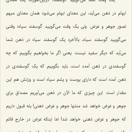
یک وقت شما مى‌گویید گوسفند؛ دراین‌صورت یک معناى
ابهام در ذهن مى‌آید، این معناى ابهام مى‌شود همان معناى مبهمِ
تصوّر جوهر و عَرَض. ولی یک وقت مى‌گویید گوسفند سیاه؛ وقتی
مى‌گویید گوسفند سیاه، بالأخره یک گوسفند سیاه در ذهن شما
مى‌آید که دیگر سفید نیست. یعنى اگر ما بخواهیم بگوییم که چه
گوسفندى در ذهن آمده است، باید بگوییم که یک گوسفندى در
ذهن آمده است که داراى پوست و پشم سیاه است و وزنش هم این
مقدار است. این چیزی که ما الآن در ذهن مى‌آوریم مصداق براى
جوهر و عَرَض خواهد شد منتها جوهر و عَرَض ذهنى! بله قبول داریم
که جوهر و عَرَض ذهنى خواهد شد! امّا اینکه عَرَض در خارج قائم