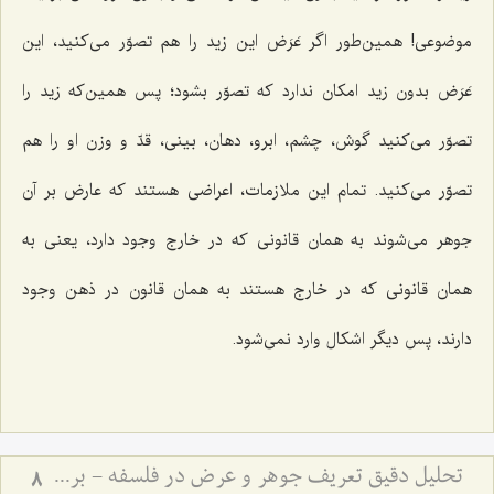
موضوعى! همین‌طور اگر عَرَض این زید را هم تصوّر مى‌کنید، این
عَرَض بدون زید امکان ندارد که تصوّر بشود؛ پس همین‌که زید را
تصوّر مى‌کنید گوش، چشم، ابرو، دهان، بینى، قدّ و وزن او را هم
تصوّر مى‌کنید. تمام این ملازمات، اعراضى هستند که عارض بر آن
جوهر مى‌شوند به همان قانونى که در خارج وجود دارد، یعنی به
همان قانونی که در خارج هستند به همان قانون در ذهن وجود
دارند، پس دیگر اشکال وارد نمى‌شود.
تحلیل دقیق تعریف جوهر و عرض در فلسفه - بررسی نسبت وجود ذهنی با ماهیت جوهری و عرضی
8