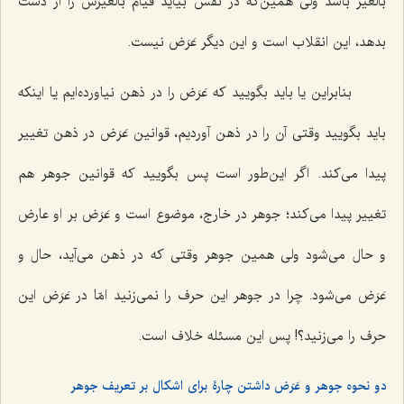
بالغیر باشد ولی همین‌که در نفس بیاید قیام بالغیرش را از دست
بدهد، این انقلاب است و این دیگر عَرَض نیست.
بنابراین یا باید بگویید که عَرَض را در ذهن نیاورده‌ایم یا اینکه
باید بگویید وقتى آن را در ذهن آوردیم، قوانین عَرَض در ذهن تغییر
پیدا مى‌کند. اگر این‌طور است پس بگویید که قوانین جوهر هم
تغییر پیدا مى‌کند؛ جوهر در خارج، موضوع است و عَرَض بر او عارض
و حال مى‌شود ولی همین جوهر وقتى که در ذهن مى‌آید، حال و
عَرَض مى‌شود. چرا در جوهر این حرف را نمى‌زنید امّا در عَرَض این
حرف را مى‌زنید؟! پس این مسئله خلاف است.
دو نحوه جوهر و عَرَض داشتن چارۀ برای اشکال بر تعریف جوهر