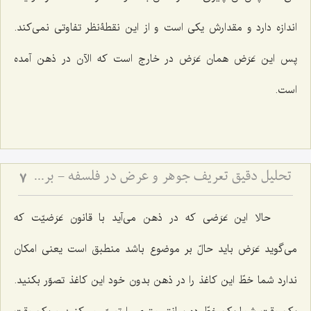
اندازه دارد و مقدارش یکى است و از این نقطۀنظر تفاوتى نمى‌کند.
پس این عَرَض همان عَرَض در خارج است که الآن در ذهن آمده
است.
تحلیل دقیق تعریف جوهر و عرض در فلسفه - بررسی نسبت وجود ذهنی با ماهیت جوهری و عرضی
7
حالا این عَرَضى که در ذهن مى‌آید با قانون عَرَضیّت که
می‌گوید عَرَض باید حالّ بر موضوع باشد منطبق است یعنی امکان
ندارد شما خطّ این کاغذ را در ذهن بدون خود این کاغذ تصوّر بکنید.