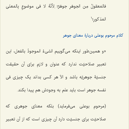
فالمَعقولُ مِن الجوهَرِ جوهَرٌ؛ لِأنَّهُ لا فی موضوعٍ بِالمَعنَى
1
المَذکورِ؛
کلام مرحوم بوعلی دربارۀ معنای جوهر
«و همین‌طور اینکه می‌گوییم الشىءُ الموجودُ بالفعل، این
تعبیر صلاحیّت ندارد که عنوان و لازم براى آن حقیقت
جنسیّۀ جوهریّه باشد و الاّ هر کسى بداند یک چیزى فى
نفسه جوهر است باید علم به وجودش هم پیدا بکند.
(مرحوم بوعلی می‌فرماید) بلکه معناى جوهرى که
صلاحیّت براى جنسیّت دارد آن چیزی است که از آن تعبیر