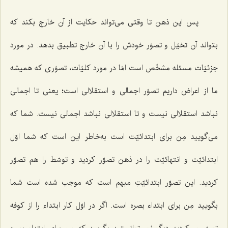
پس این ذهن تا وقتى مى‌تواند حکایت از آن خارج بکند که
بتواند آن تخیّل و تصوّر خودش را با آن خارج تطبیق بدهد. در مورد
جزئیّات مسئله مشخّص است امّا در مورد کلیّات، تصوّرى که همیشه
ما از اعراض داریم تصوّر اجمالى و استقلالى است؛ یعنى تا اجمالى
نباشد استقلالى نیست و تا استقلالى نباشد اجمالى نیست. شما که
مى‌گویید مِن براى ابتدائیّت است به‌خاطر این است که شما اوّل
ابتدائیّت و انتهائیّت را در ذهن تصوّر کردید و توسّط را هم تصوّر
کردید. این تصوّر ابتدائیّتِ مبهم است که موجب شده است شما
بگویید مِن براى ابتداء بصره است. اگر در اوّل کار ابتداء را از کوفه