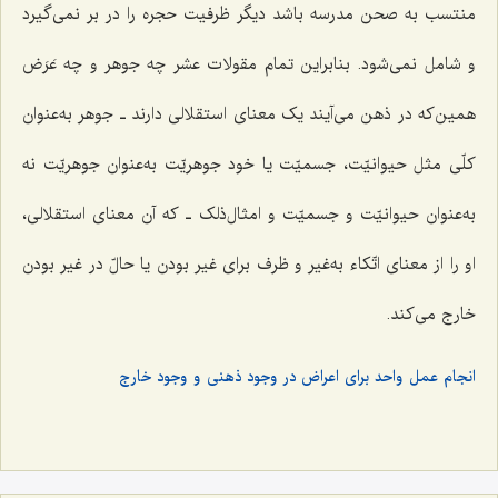
منتسب به صحن مدرسه باشد دیگر ظرفیت حجره را در بر نمى‌گیرد
و شامل نمى‌شود. بنابراین تمام مقولات عشر چه جوهر و چه عَرَض
همین‌که در ذهن مى‌آیند یک معنای استقلالی دارند ـ جوهر به‌عنوان
کلّى مثل حیوانیّت، جسمیّت یا خود جوهریّت به‌عنوان جوهریّت نه
به‌عنوان حیوانیّت و جسمیّت و امثال‌ذلک ـ که آن معناى استقلالى،
او را از معناى اتّکاء به‌غیر و ظرف براى غیر بودن یا حالّ در غیر بودن
خارج مى‌کند.
انجام عمل واحد برای اعراض در وجود ذهنی و وجود خارج