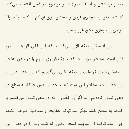
مقدار برداشتن و اضافۀ مقولات بر موضوع در ذهن اقتضاء مى‌کند
که شما نتوانید درخارج فردى را مصداق براى آن کم یا کیف یا مقولۀ
عَرَضى یا جوهرى ذهن قرار بدهید.
من‌باب‌مثال اینکه الآن مى‌گویید که این قالى قرمزتر از این
قالى است به‌خاطر این است که ما یک قرمزى مبهم را در ذهن به‌نحو
استقلالی تصوّر کرده‌ایم، یا اینکه وقتى مى‌گوییم که این خط، اطول از
این خط است به‌خاطر این است که ما خط را بدون اضافۀ به سطح در
ذهن تصوّر کرده‌ایم. امّا اگر آن خطّى را که در ذهن تصوّر مى‌کنیم با
اضافۀ به سطح باشد دیگر نمى‌تواند حکایت از مصادیق خارجى بکند،
چون مضافٌ‌الیه آن موجود است. وقتى که شما زید را در ذهن ابنِ