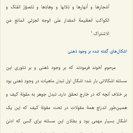
أشجارِها و أنهارِها و تِلالها و وِهادِها و نَتَصوَّرُ الفَلکَ و
الکواکبَ العظیمةَ المقدارَ علَى الوجهِ الجزئیِ المانعِ عنِ
الاشتراک.
1
اشکال‌های گفته شده بر وجود ذهنی
مرحوم آخوند فرمودند که بر وجود ذهنی و بر تئوری این
مسئله اشکالاتی بار شد؛ اشکال اول تبدل ماهیات در وجود ذهنی بود
بر خلاف آنچه که در خارج تحقق دارد، تبدل جوهر به مقولۀ کیف و
همین‌طور اندراج همۀ مقولات در تحت مقولۀ کیف که این یک
اشکال بسیار مهمی بود و بطلان این مسئله برای کسی که ادنیٰ