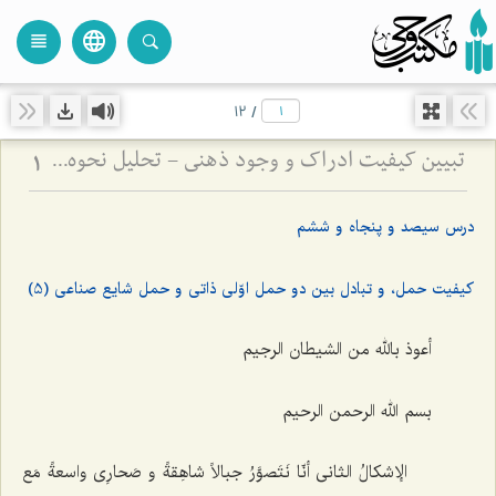
language
view_headline
close
search
12
/
تبیین کیفیت ادراک و وجود ذهنی - تحلیل نحوه ارتباط نفس با عالم مثال و صور خارجی
1
درس سیصد و پنجاه و ششم
کیفیت حمل، و تبادل بین دو حمل اوّلی ذاتی و حمل شایع صناعی (5)
أعوذ بالله من الشیطان الرجیم
بسم الله الرحمن الرحیم‌
الإشکالُ الثانی أنّا نَتَصوَّرُ جبالاً شاهِقةً و صَحارِى واسعةً مَع