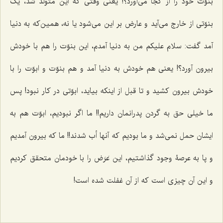
بنوّت خود را از کجا می‌آورد؟! یعنی وقتی که این متولد شد، یک
بنوّتی از خارج می‌آید و عارض بر این می‌شود یا نه، همین‌که به دنیا
آمد گفت: سلام‌ علیکم من به دنیا آمدم، این بنوّت را هم با خودش
بیرون ‌آورد؟! یعنی هم خودش به دنیا آمد و هم بنوّت و ابوّت را با
خودش بیرون کشید و تا قبل از اینکه بیاید، ابوّتی در کار نبود! پس
ما خیلی حق به گردن پدرانمان داریم!! ما اگر نبودیم، ابوّت هم به
ایشان حمل نمی‌شد و ما بودیم که آنها أب شدند!! ما که بیرون آمدیم
و پا به عرصۀ وجود گذاشتیم، این عَرَض را با خودمان متحقق کردیم
و این آن چیزی است که از آن غفلت شده است!