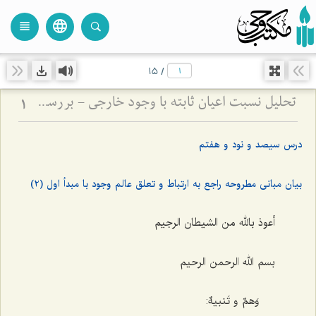
language
view_headline
close
search
15
/
تحلیل نسبت اعیان ثابته با وجود خارجی - بررسی تطبیقی دیدگاه محقق دوانی و آخوند ملاصدرا
1
درس سیصد و نود و هفتم
بیان مبانی مطروحه راجع به ارتباط و تعلق عالم وجود با مبدأ اول (2)
أعوذ بالله من الشیطان الرجیم
بسم الله الرحمن الرحیم
وَهمٌ و تَنبیهٌ: