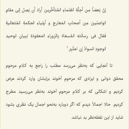
إنَّ بَعضاً مِن أجِلَّةِ العُلماءِ المُتأخِّرین أرادَ أن یَصِلَ إلى مَقامِ
الواصِلینَ مِن أصحابِ المَعارجِ و أولیاءِ الحِکمةِ المُتعالیةِ
فَقالَ فی رِسالَتهِ المُسمّاة بِالزَوراءِ المَعقودَةِ لِبیانِ تَوحیدِ
الوجودِ السَوادُ إنِ اعتُبِرَ.
1
تا آنجایی که به‌نظر می‌رسد مطلب را راجع به کلام مرحوم
محقق دوانی و ایرادی که مرحوم آخوند برایشان وارد کردند عرض
کردیم و اشکالی که بر کلام مرحوم آخوند به‌نظر می‌رسید مطرح
کردیم. حالا اجمالاً دیدم که اگر دوباره به‌نحو اجمال یک نظری بشود
شاید از این نقطه‌نظر بد نباشد.