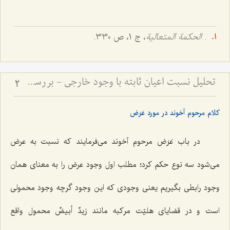
.
الحکمة المتعالیة
، ج 1، ص 330.
تحلیل نسبت اعیان ثابته با وجود خارجی - بررسی تطبیقی دیدگاه محقق دوانی و آخوند ملاصدرا
2
کلام مرحوم آخوند در مورد عَرَض
در باب عَرَض مرحوم آخوند می‌فرمایند که نسبت به عرض
می‌شود سه نوع حکم کرد؛ مطلب اول وجود عرض را به معنای همان
وجود رابطی بگیریم یعنی وجودی که این وجود گرچه وجود محمولی
است و در قضایای هلیّت مرکبه مانند
زیدٌ أبیضٌ
محمول واقع