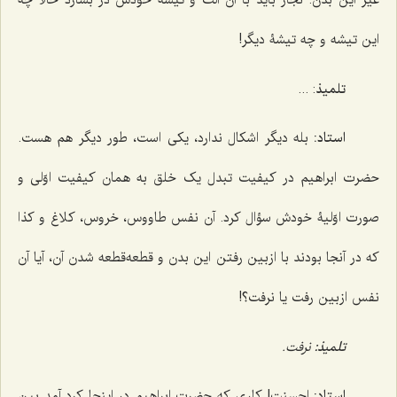
غیر این بدن. نجار باید با آن آلت و تیشه خودش در بسازد حالا چه
این تیشه و چه تیشۀ دیگر!
تلمیذ
: ...
استاد:
بله دیگر اشکال ندارد، یکی است، طور دیگر هم هست.
حضرت ابراهیم در کیفیت تبدل یک خلق به همان کیفیت اوّلی و
صورت اوّلیۀ خودش سؤال کرد. آن نفس طاووس، خروس، کلاغ و کذا
که در آنجا بودند با ازبین رفتن این بدن و قطعه‌قطعه شدن آن، آیا آن
نفس ازبین رفت یا نرفت؟!
تلمیذ:
نرفت.
استاد:
احسنت! کاری که حضرت ابراهیم در اینجا کرد آمد بین