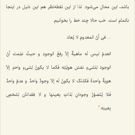
باشد، این محال می‌شود. لذا از این نقطه‌نظر هم این دلیل در اینجا
ناتمام است. خب حالا چند خط را بخوانیم.
... فی أنَّ المعدومَ لا یُعاد.
العدمُ لیسَ لَه ماهیةٌ إلاّ رفعُ الوجودِ و حیثُ عَلِمتَ أنَّ
الوجودَ لِلشی‌ءٍ نفسُ هویَّتِه فَکما لا یکونُ لِشی‌ءٍ واحدٍ إلاّ
هویةٌ واحدةً فَکذلکَ لا یکونُ لَه إلاّ وجودٌ واحدٌ و عدمٌ واحدٌ
فَلا یُتَصوَّرُ وجودانِ لِذاتٍ بِعَینها و لا فِقدانان لِشخصٍ
بِعینِه.
1