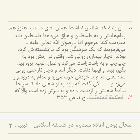
. آن بندۀ خدا شانس نداشت! همان آقای مناقب. هنوز هم
پیام‌هایش را به فلسطین و عراق می‌دهد! فلسطین باید
مقاومت کند! مرحوم آقا ـ رضوان الله تعالی علیه ـ
می‌فرمودند که یک سرهنگی بود که بازنشسته‌اش کرده
بودند. دچار بیماری روانی شد. وقتی در ارتش بود به
چپ‌چپ و به راست‌راست می‌کرد و طبل، توپ، برو، بیا،
بگیر، ببند و اینها داشت. دیگر آمد و دچار ناراحتی روانی
شد؛ یعنی مدام با خودش حرف می‌زد و مدام به درودیوار
می‌زد و ... . یکی گفت که باید به او شغلی داد تا سرِ جا
بیاید! شغلش را ازدست داده و به سرش زده است والاّ که ...
.
الحکمة المتعالیة
، ج 1، ص 353.
محال بودن اعاده معدوم در فلسفه اسلامی - تبیین نسبت میان هویت، وجود و عدم در بازگشت اشیاء
2