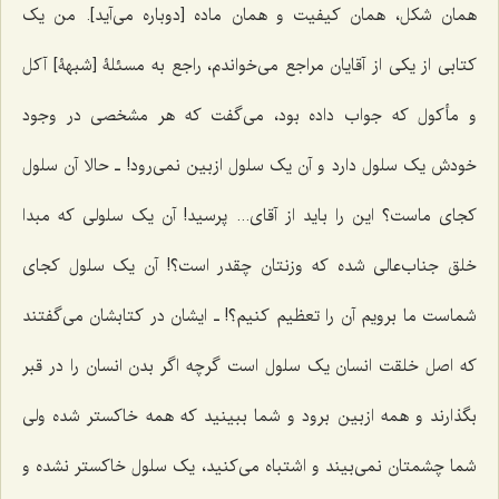
همان شکل، همان کیفیت و همان ماده [دوباره می‌آید]. من یک
کتابی از یکی از آقایان مراجع می‌خواندم، راجع به مسئلۀ [شبهۀ] آکل
و مأکول که جواب داده بود، می‌گفت که هر مشخصی در وجود
خودش یک سلول دارد و آن یک سلول ازبین نمی‌رود! ـ حالا آن سلول
کجای ماست؟ این را باید از آقای... پرسید! آن یک سلولی که مبدا
خلق جناب‌عالی شده که وزنتان چقدر است؟! آن یک سلول کجای
شماست ما برویم آن را تعظیم کنیم؟! ـ ایشان در کتابشان می‌گفتند
که اصل خلقت انسان یک سلول است گرچه اگر بدن انسان را در قبر
بگذارند و همه ازبین برود و شما ببینید که همه خاکستر شده ولی
شما چشمتان نمی‌بیند و اشتباه می‌کنید، یک سلول خاکستر نشده و