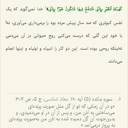
كَهَيۡ‍َٔةِ ٱلطَّيۡرِ بِإِذۡنِي فَتَنفُخُ فِيهَا فَتَكُونُ طَيۡرَۢا بِإِذۡنِي﴾
خدا نمی‌گوید که یک
1
نفس کبوتری که صد سال پیش مرده بود را برمی‌داری می‌آوری، نه!
با خود این گلی که درست می‌کنی روح حیوانی در آن می‌دمی
نه‌اینکه روحی بوده است. این دو کار را انبیاء و اولیاء و اینها انجام
می‌دادند.
. سوره مائده (٥) آیه ١١٠.
معاد شناسی
، ج ٥، ص ٣٠٧:
«و در آن زمانی که تو از گِل مثل صورت پرنده‌ای
می‌ساختی به اذن من، و پس از آن در او می‌دمیدی، و
بدین‌جهت آن گِل دمیده شده به اذن من به‌صورت پرنده‌ای
به پرواز درمی‌آمد.»