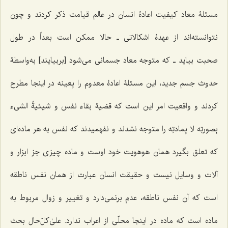
مسئلۀ معاد کیفیت اعادۀ انسان در عالم قیامت ذکر کردند و چون
نتوانسته‌اند از عهدۀ اشکالاتی ـ حالا ممکن است بعداً در طول
صحبت بیاید ـ که متوجه معاد جسمانی می‌شود [بربیایند] به‌واسطۀ
حدوث جسم جدید، این مسئلۀ اعادۀ معدوم را بِعینه در اینجا مطرح
کردند و واقعیت امر این است که قضیۀ بقاء نفس و
شیئیةُ الشیء
بِصورتِه لا بِمادتِه
را متوجه نشدند و نفهمیدند که نفس به هر ماده‌ای
که تعلق بگیرد همان هوهویت خود اوست و ماده چیزی جز ابزار و
آلات و وسایل نیست و حقیقت انسان عبارت از همان نفس ناطقه
است که آن نفس ناطقه، عدم برنمی‌دارد و تغییر و زوال مربوط به
ماده است که ماده در اینجا محلّی از اعراب ندارد. علیٰ‌کلّ‌حال بحث