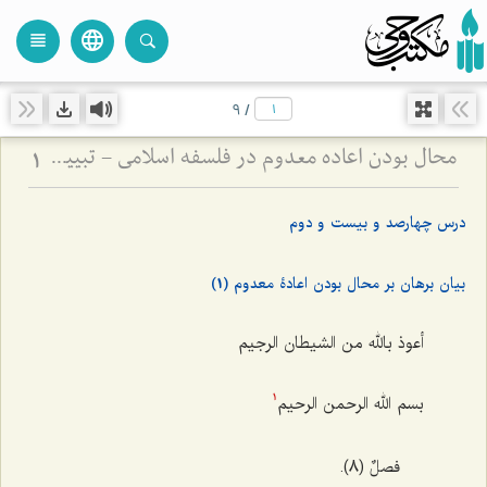
language
view_headline
close
search
9
/
محال بودن اعاده معدوم در فلسفه اسلامی - تبیین نسبت میان هویت، وجود و عدم در بازگشت اشیاء
1
درس چهارصد و بیست و دوم
بیان برهان بر محال بودن اعادۀ معدوم (1)
أعوذ بالله من الشیطان الرجیم
بسم الله الرحمن الرحیم‌
1
فصلٌ (8).