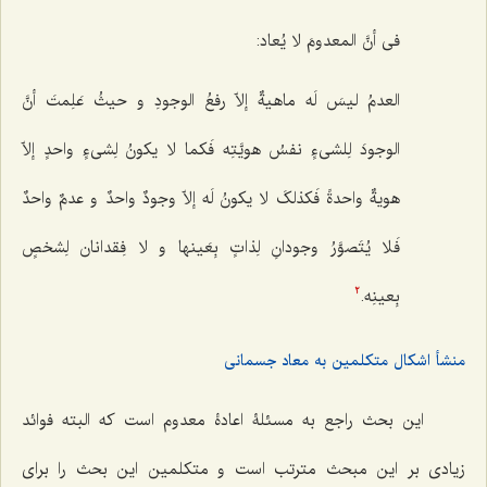
فی أنَّ المعدومَ لا یُعاد:
العدمُ لیسَ لَه ماهیةٌ إلاّ رفعُ الوجودِ و حیثُ عَلِمتَ أنَّ
الوجودَ لِلشی‌ءٍ نفسُ هویَّتِه فَکما لا یکونُ لِشی‌ءٍ واحدٍ إلاّ
هویةٌ واحدةً فَکذلکَ لا یکونُ لَه إلاّ وجودٌ واحدٌ و عدمٌ واحدٌ
فَلا یُتَصوَّرُ وجودانِ لِذاتٍ بِعَینها و لا فِقدانان لِشخصٍ
بِعینِه.
2
منشأ اشکال متکلمین به معاد جسمانی
این بحث راجع به مسئلۀ اعادۀ معدوم است که البته فوائد
زیادی بر این مبحث مترتب است و متکلمین این بحث را برای