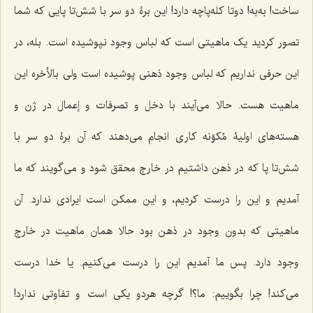
ساخت! به‌به! دوتا کله‌پاچه دارد! این برۀ دو سر با شش‌تا پایی که شما
تصور کردید یک ماهیتی است که لباس وجود نپوشیده است. بله، در
این حرفی نداریم که لباس وجود ذهنی پوشیده است ولی بالأخره این
ماهیت هست. حالا می‌آیند با دخل و تصرفات و إعمال در ژن و
هسته‌های اولیۀ مُکوّنه کاری انجام می‌دهند که آن برۀ دو سر با
شش‌تا پا که در ذهن داشتیم در خارج محقق شود و می‌گویند که ما
‌آمدیم و این را درست کردیم، و این ممکن است ایرادی ندارد. آن
ماهیتی که بدون وجود در ذهن بود حالا همان ماهیت در خارج
وجود دارد. پس ما آمدیم این را درست می‌کنیم. یا خدا درست
می‌کند! چرا بگوییم: ما؟! گرچه هردو یکی است و تفاوتی ندارد!