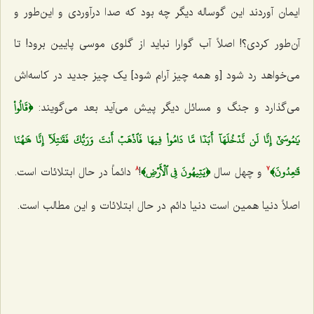
ایمان آوردند این گوساله دیگر چه بود که صدا درآوردی و این‌طور و
آن‌طور کردی؟! اصلاً آب گوارا نباید از گلوی موسی پایین برود! تا
می‌خواهد رد شود [و همه چیز آرام شود] یک چیز جدید در کاسه‌اش
﴿قَالُواْ
می‌گذارد و جنگ و مسائل دیگر پیش می‌آید بعد می‌گویند:
يَٰمُوسَىٰٓ إِنَّا لَن نَّدۡخُلَهَآ أَبَدٗا مَّا دَامُواْ فِيهَا فَٱذۡهَبۡ أَنتَ وَرَبُّكَ فَقَٰتِلَآ إِنَّا هَٰهُنَا
قَٰعِدُونَ﴾
﴿يَتِيهُونَ فِي ٱلۡأَرۡضِ﴾
و چهل سال
!
دائماً در حال ابتلائات است.
8
7
اصلاً دنیا همین است دنیا دائم در حال ابتلائات و این مطالب است.