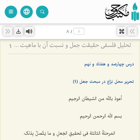
language
view_headline
close
search
8
/
تحلیل فلسفی حقیقت جعل و نسبت آن با ماهیت - بررسی اعتباریت ماهیت در پرتو اصالت وجود
1
درس چهارصد و هفتاد و نهم
تحریر محل نزاع در مبحث جعل (1)
أعوذ بالله من الشیطان الرجیم
بسم الله الرحمن الرحیم
المَرحلةُ الثالثة فی تَحقیقِ الجَعلِ و ما یَتَّصلُ بِذلک‌.