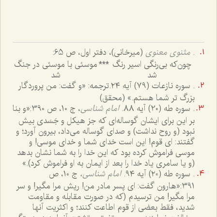
.
مثنوی معنوی
(میرخانی)، دفتر اول، ص 65:
چون‌که بی‌رنگی اسیر رنگ
***
موسئی با موسئی در جنگ
شد
شد
. سوره نازعات (٧٩) آیه ٢٤.
ترجمه: «و گفت: من پروردگار
بزرگ تر شما هستم.» (محقق)
. سوره طه (20) آیه 88.
امام شناسی
، ج 10، ص 390:
«و بنا
بر این برای ایشان گوساله‌ای که جز هیکل و جَسَدی بیش
نبود (و روح نداشت) و صدای گوساله می‌داد، بیرون آورد؛ و
گفتند: ای قوم! این است خدای شما و خدای موسی! و
موسی فراموش کرده بود که این خدا را به شما نشان بدهد
(و یا سامری یاد خدا را بعد از ایمان به او فراموش کرد).»
. سوره طه (٢٠) آیه ٩٤.
امام شناسی،
ج 10، ص
391:
«هارون گفت: ای پسر مادر من! ریش مرا مگیر! و سر
مرا مگیر! من ترسیدم (که در صورت مقابله و مقاومت
شدید، فقط بعضی از قوم اطاعت کنند؛ و اکثریت آنها