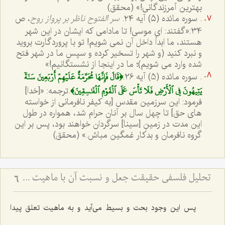
بهترین آمرزندگانی!» (محقق)
. سوره مائده (٥) آیه ٢٤.
سر الفتوح ناظر بر پرواز روح
، ص
34:
«گفتند: ای موسی! تا مادامی که ایشان در این شهر
هستند، ما ابداً داخل آن نمی شویم! تو با پروردگارت بروید
و نبرد کنید (و شهر را تسخیر کرده و سپس ما در شهر فتح
شده وارد می شویم)؛ ما در اینجا از نشستگانیم!»
﴿قَالَ فَإِنَّهَا مُحَرَّمَةٌ عَلَيۡهِمۡ أَرۡبَعِينَ سَنَةٗ
. سوره مائده (5) آیه 26:
يَتِيهُونَ فِي ٱلۡأَرۡضِ فَلَا تَأۡسَ عَلَى ٱلۡقَوۡمِ ٱلۡفَٰسِقِينَ﴾
.
ترجمه: «[خدا]
فرمود: این سرزمین مقدس [به کیفر نافرمانی از خواسته
های حق] تا چهل سال بر آنان حرام شد، همواره در طول
این مدت در زمینِ [سینا] سرگردان خواهند بود، پس بر این
گروه نافرمان و بدکار غمگین مباش.» (محقق)
تحلیل فلسفی حقیقت جعل و نسبت آن با ماهیت - بررسی اعتباریت ماهیت در پرتو اصالت وجود
6
پس این وجود بحت و بسیط می‌آید و به ماهیت تعلق پیدا