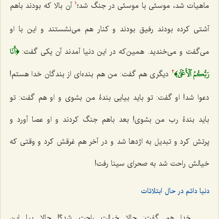
ماهیات شد، موسئی با موسئی در جنگ شد؛
آن بالا که بودند باهم
1
آشتی کرده بودند رفیق بودند و کنار هم می‌نشستند و این با او
﴿أَنَا
می‌گفت و می‌خندید. همین‌که در این دنیا آمدند آن یکی گفت:
رَبُّكُمُ ٱلۡأَعۡلَىٰ﴾
دیگری هم گفت: من هم بنده‌ای از بندگان خدا هستم!
2
دعوا شد! او گفت: تو باید بیایی بندۀ من بشوی و او هم گفت: تو
باید بندۀ رب من بشوی! بعد باهم جنگ کردند و او عصا آورد و
پرتش کرد و تبدیل به اژدها شد و در آخر هم غرقش کرد و وقتی که
خیالش راحت شد به صحرای سینا رفت!
دنیا دائم در حال ابتلائات
خدا هم گفت: حالا خیالت راحت شد؟! حالا بیا این