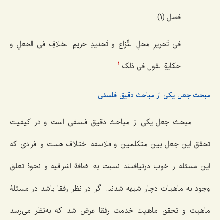
فصل (1).
فی تَحریرِ مَحلِ النِّزاع و تَحدیدِ حریمِ الخلافِ فی الجعلِ و
حکایةِ القولِ فی ذلک.
1
مبحث جعل یکی از مباحث دقیق فلسفی
مبحث جعل یکی از مباحث دقیق فلسفی است و در کیفیت
تحقق این جعل بین متکلمین و فلاسفه اختلاف هست و افرادی که
این مسئله را خوب درنیافتند نسبت به اضافۀ اشراقیه و نحوۀ تعلق
وجود به ماهیات دچار شبهه شدند. اگر در نظر رفقا باشد در مسئلۀ
ماهیت و تحقق ماهیت خدمت رفقا عرض شد که به‌نظر می‌رسد