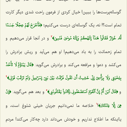
گوساله‌پرست‌ها را ببین! خیال کردی از فرعون راحت شدی دیگر کارت
﴿فَأَخۡرَجَ لَهُمۡ عِجۡلٗا جَسَدٗا
تمام است؟! نه، یک گوساله‌ای درست می‌کنیم؛
لَّهُۥ خُوَارٞ فَقَالُواْ هَٰذَآ إِلَٰهُكُمۡ وَإِلَٰهُ مُوسَىٰ فَنَسِيَ﴾
و در آنجا قرار می‌دهیم و
3
تمام زحماتت را به باد می‌دهیم! او هم می‌آید و ریش برادرش را
﴿قَالَ يَبۡنَؤُمَّ لَا تَأۡخُذۡ
می‌کشد و دعوا و مرافعه می‌کند و برادرش می‌گوید:
بِلِحۡيَتِي وَلَا بِرَأۡسِيٓ إِنِّي خَشِيتُ أَن تَقُولَ فَرَّقۡتَ بَيۡنَ بَنِيٓ إِسۡرَٰٓءِيلَ وَلَمۡ تَرۡقُبۡ قَوۡلِي﴾
4
﴿قَالَ ٱبۡنَ أُمَّ إِنَّ ٱلۡقَوۡمَ ٱسۡتَضۡعَفُونِي وَكَادُواْ يَقۡتُلُونَنِي﴾
﴿إِنۡ
و
و بعد هم می‌گوید:
5
هِيَ إِلَّا فِتۡنَتُكَ﴾
!
خلاصه ما نمی‌دانیم جریان خیلی شلوغ است، و
6
یااینکه ما اطلاع نداریم و خودش می‌داند دارد چه‌کار می‌کند! مردم