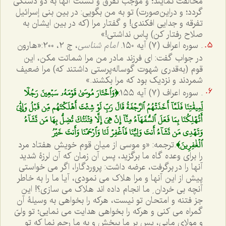
مخالفت نمایند؛ و موجب تفرق و تشتت آنها به دو دستگی
گردد؛ و دراین‌صورت) تو به من بگویی: در بین بنی إسرائیل
تفرقه و جدایی افکندی! و گفتار مرا (که در بین ایشان به
صلاح رفتار کن) پاس نداشتی!»
. سوره اعراف (٧) آیه ١٥٠.
امام شناسی
، ج 2، 200:
«هارون
در جواب گفت: اى فرزند مادر من مرا شماتت مکن، این
قوم (به‌قدرى شهوت گوساله‌پرستى داشتند که) مرا ضعیف
شمردند و نزدیک بود که مرا بکشند.»
﴿وَٱخۡتَارَ مُوسَىٰ قَوۡمَهُۥ سَبۡعِينَ رَجُلٗا
. سوره اعراف (٧) آیه ١٥٥:
لِّمِيقٰتِنَا فَلَمَّآ أَخَذَتۡهُمُ ٱلرَّجۡفَةُ قَالَ رَبِّ لَوۡ شِئۡتَ أَهۡلَكۡتَهُم مِّن قَبۡلُ وَإِيّٰيَ
أَتُهۡلِكُنَا بِمَا فَعَلَ ٱلسُّفَهَآءُ مِنَّآ إِنۡ هِيَ إِلَّا فِتۡنَتُكَ تُضِلُّ بِهَا مَن تَشَآءُ
وَتَهۡدِي مَن تَشَآءُ أَنتَ وَلِيُّنَا فَٱغۡفِرۡ لَنَا وَٱرۡحَمۡنَا وَأَنتَ خَيۡرُ
ٱلۡغٰفِرِينَ﴾
.
ترجمه: «و موسی از میان قوم خویش هفتاد مرد
را برای وعده گاه ما برگزید، پس آن زمان که آن لرزۀ شدید
آنها را در برگرفت، عرضه داشت: پروردگارا، اگر می خواستی
پیش از این آنها و مرا هلاک می نمودی، آیا ما را به خاطر
آنچه بی خردان ِ ما انجام داده اند هلاک می سازی؟! این
جز فتنه و امتحان تو نیست، هرکه را بخواهی به وسیلۀ آن
گمراه می کنی و هرکه را بخواهی هدایت می نمایی؛ تو ولیّ
و مولای مایی، پس بر ما ببخش و به ما رحم نما که تو