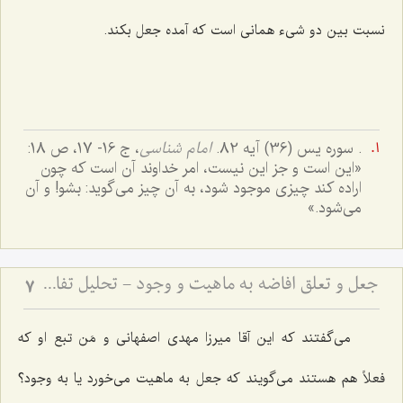
نسبت بین دو شیء همانی است که آمده جعل بکند.
. سوره یس (36) آیه 82.
امام شناسى
، ج ‌16- 17، ص 18:
«این است و جز این نیست، امر خداوند آن است که چون
اراده کند چیزى موجود شود، به آن چیز مى‌گوید: بشو! و آن
مى‌شود.»
جعل و تعلق افاضه به ماهیت و وجود - تحلیل تفاوت جعل بسیط و مرکب در تصور و تصدیق
7
می‌گفتند که این آقا میرزا مهدی اصفهانی و مَن تبع او که
فعلاً هم هستند می‌گویند که جعل به ماهیت می‌خورد یا به وجود؟