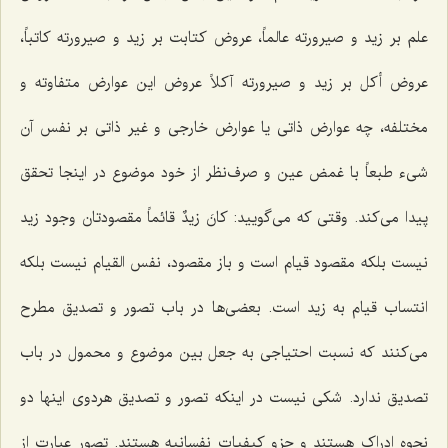
علم بر زید و
صیرورته عالماً،
عروض کتابت بر زید و
صیرورته کاتباً،
عروض أکل بر زید و
صیرورته
آکلاً
عروض این عوارض متفاوته و
مختلفه، چه عوارض ذاتی یا عوارض خارجی و غیر ذاتی بر نفس آن
شیء طبعاً با غمض عین و صرف‌نظر از خود موضوع در اینجا تحقق
پیدا می‌کند. وقتی که می‌گویید:
کانَ زیدٌ قائماً
مقصودتان وجود زید
نیست بلکه مقصود قیام است و باز مقصود، نفس القیام نیست بلکه
انتساب قیام به زید است. بعضی‌ها در باب تصور و تصدیق مطرح
می‌کنند که نسبت احتیاجی به جعل بین موضوع و محمول در باب
تصدیق ندارد. شکی نیست در اینکه تصور و تصدیق هردوی اینها دو
نحوه ادراک هستند و جزو کیفیات نفسانیه هستند. تصور عبارت از