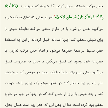
﴿إِنَّمَآ أَمۡرُهُۥٓ
جعل مرکب هستند. خیال ‌کردند آیۀ شریفه که می‌فرماید:
إِذَآ أَرَادَ شَيۡ‍ًٔا أَن يَقُولَ لَهُۥ كُن فَيَكُونُ﴾
امر او وقتی که تعلق به یک شیء
1
می‌گیرد نفس آن شیء را در خارج محقق می‌کند نه‌اینکه شیئی را
برای شیئی محقق کند. اینها آمده‌اند خیال کرده‌اند از این آیه استفادۀ
جعل بسیط در همۀ جعل‌ها می‌شود و اصلاً جعل مرکب نداریم. یا
جعل به خود وجود زید تعلق می‌گیرد یا جعل به صیرورت تعلق
می‌گیرد یعنی
صیرورتهِ عالماً
نه‌اینکه بیاید در موقعی که می‌خواهد
علم را برای زید حاصل کند در همان موقع یک زیدی را هم درست
کند و بعد عالِمی را برای او حمل کند که در اینجا دو چیز در خارج
تحقق پیدا کرده است. نه! آن جعل اول که جعل زید است همان جعل،