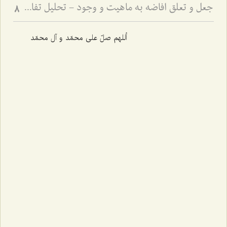
جعل و تعلق افاضه به ماهیت و وجود - تحلیل تفاوت جعل بسیط و مرکب در تصور و تصدیق
8
أللهم صلّ علی محمّد و آل محمّد