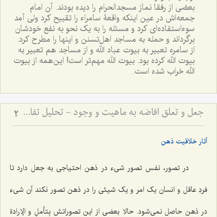
بعضی از رفقا نماز مسجدالحرام را دیده بودند. آن امام
جمعه‌اش در عین اینکه واقعۀ سامراء را تقبیح کرد ولی آمد
سوءاستفاده‌ای کرد و مسئله را به یک نحو به نفع خودشان
برگرداند و حمله به مساجد اهل‌تسنن و اینها را مطرح کرد.
از سامره تعبیر به بیوت عباد الله و از مساجد هم تعبیر به
بیوت الله کرده بود. بیوت الله مهم‌تر است! این‌همه از بیوت
الله خراب شده است.
جعل و تعلق افاضه به ماهیت و وجود - تحلیل تفاوت جعل بسیط و مرکب در تصور و تصدیق
2
آثار خلاقیت ذهن
در تصور، نفس تصور شیء در ذهن احتیاجی به جعل دارد تا
فردِ عاقل و انسان یک امر و یک شیئی را در ذهن تصور نکند آن شیء
در ذهن حاصل نمی‌شود. حالا بعضی از این تصوراتش
بِتأملِ و الإرادة