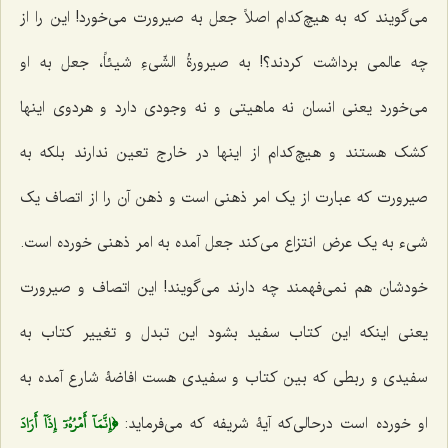
می‌گویند که به هیچ‌کدام اصلاً جعل به صیرورت می‌خورد! این را از
چه عالمی برداشت کردند؟! به
صیرورةُ الشّیءِ شیئاً،
جعل به او
می‌خورد یعنی انسان نه ماهیتی و نه وجودی دارد و هردوی اینها
کشک هستند و هیچ‌کدام از اینها در خارج تعین ندارند بلکه به
صیرورت که عبارت از یک امر ذهنی است و ذهن آن را از اتصاف یک
شیء به یک عرض انتزاع می‌کند جعل آمده به امر ذهنی خورده است.
خودشان هم نمی‌فهمند چه دارند می‌گویند! این اتصاف و صیرورت
یعنی اینکه این کتاب سفید بشود این تبدل و تغییر کتاب به
سفیدی و ربطی که بین کتاب و سفیدی هست افاضۀ شارع آمده به
﴿إِنَّمَآ أَمۡرُهُۥٓ إِذَآ أَرَادَ
او خورده است درحالی‌که آیۀ شریفه که می‌فرماید: