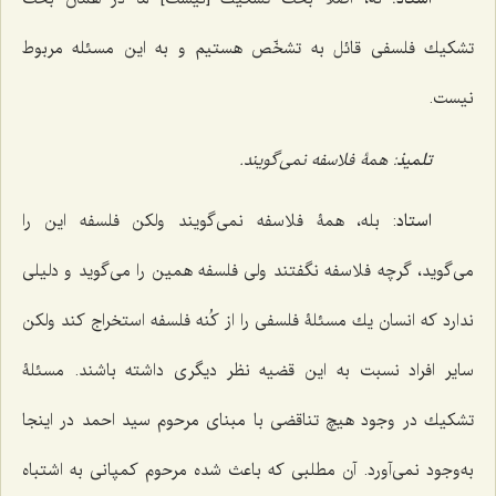
تشكیك فلسفى قائل به تشخّص هستیم و به این مسئله مربوط
نیست.
تلمیذ
: همۀ فلاسفه نمى‌گویند.
استاد
: بله، همۀ فلاسفه نمى‌گویند ولكن فلسفه این را
مى‌گوید، گرچه فلاسفه نگفتند ولى فلسفه همین را مى‌گوید و دلیلى
ندارد كه انسان یك مسئلۀ فلسفى را از کُنه فلسفه استخراج كند ولكن
سایر افراد نسبت به این قضیه نظر دیگرى داشته باشند. مسئلۀ
تشكیك در وجود هیچ تناقضى با مبنای مرحوم سید احمد در اینجا
به‌وجود نمى‌آورد. آن مطلبى كه باعث شده مرحوم كمپانى به اشتباه