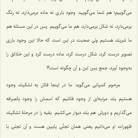
مى‌گوییم؛ هم شما مى‌گویید: وجود بارى نه ماده برمى‌دارد، نه رنگ
برمى‌دارد، نه شكل برمى‌دارد، هم ما مى‌گوییم.‌ پس در این مسئله هم
ما شریك هستیم ولى صحبت در این است كه حالا این وجود بارى
تصویر درست كرد، شكل درست كرد، ماده درست كرد و این خلائق را
به‌وجود آورد، جمع بین این ‌و آن چگونه است؟!
مرحوم كمپانى مى‌گوید: ما در اینجا قائل به تشكیك وجود
هستیم یك مرتبه‌اى از وجود قائلیم که اسمش را وجود بِالصرافه
مى‌گذاریم و دورش هم یك دیوار مى‌كشیم. بقیه را در مرحلۀ تشكیك
ظهورات او مى‌دانیم یعنى همان تجلّى پایین هست و آن تجلى با