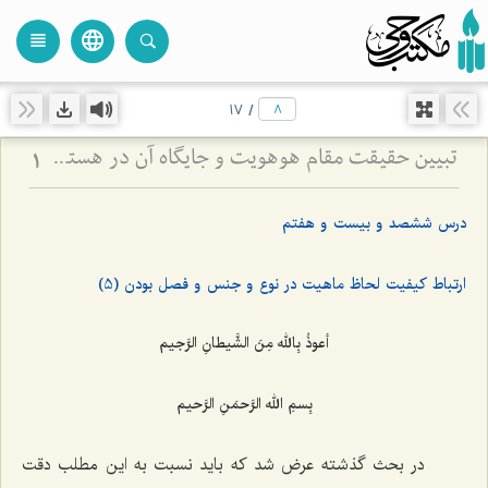
language
view_headline
close
search
17
/
تبیین حقیقت مقام هوهویت و جایگاه آن در هستی - تحلیل نسبت میان ذات باری‌تعالی و ظهورات عالم وجود
1
درس ششصد و بیست و هفتم
ارتباط کیفیت لحاظ ماهیت در نوع و جنس و فصل بودن (5)
أعوذُ بِالله مِنَ الشَّیطانِ الرَّجیم
بِسمِ الله الرَّحمَنِ الرَّحیم
در بحث گذشته عرض شد كه باید نسبت به این مطلب دقت