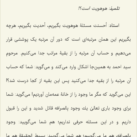
تلمیذ
: هوهویت است؟!
استاد
: أحسنت مسئلۀ هوهویت بگیریم، أحدیت بگیریم، هرچه
بگیریم این همان مرتبه‌اى است كه دور آن مرتبه یک پوششى قرار
مى‌دهیم و حساب آن مرتبه را از بقیۀ مراتب جدا مى‌كنیم. مرحوم
سید احمد به همین‌جا اشكال وارد مى‌كند و مى‌گوید: شما كه حساب
آن مرتبه را از بقیه جدا مى‌كنید پس این بقیه از كجا درست شد؟!
این مى‌گوید که مگر ما وجود را از خانۀ عمه‌مان آوردیم! مى‌گوید: شما
براى وجود بارى تعالىٰ یك وجود بِالصرافه قائل شدید و این را قبول
داریم و در این مسئله حرفى نداریم؛ هم شما می‌گویید: وجود
بِالصرافه، هم ما مى‌گوییم؛ هم شما مى‌گویید: بسیط الحقیقة هم ما