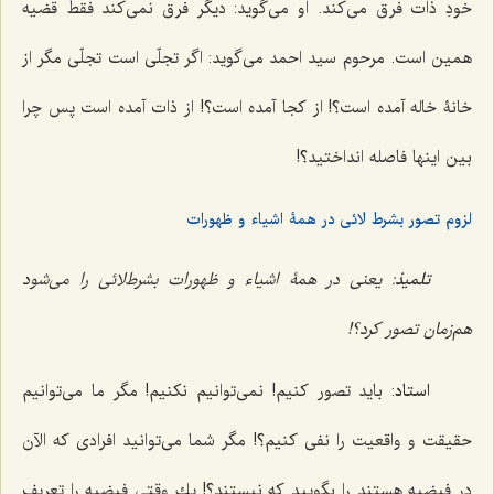
خودِ ذات فرق مى‌كند. او مى‌گوید: دیگر فرق نمى‌كند فقط قضیه
همین است. مرحوم سید احمد مى‌گوید: اگر تجلّى است تجلّى مگر از
خانۀ خاله آمده است؟! از كجا آمده است؟! از ذات آمده است پس چرا
بین اینها فاصله انداختید؟!
لزوم تصور بشرط لائى در همۀ اشیاء و ظهورات
تلمیذ
: یعنى در همۀ اشیاء و ظهورات بشرط‌لائى را مى‌شود
هم‌زمان تصور كرد؟!
استاد
: باید تصور كنیم! نمى‌توانیم نكنیم! مگر ما مى‌توانیم
حقیقت و واقعیت را نفى كنیم؟! مگر شما مى‌توانید افرادى كه الآن
در فیضیه هستند را بگویید که نیستند؟! یك وقتى فیضیه را تعریف