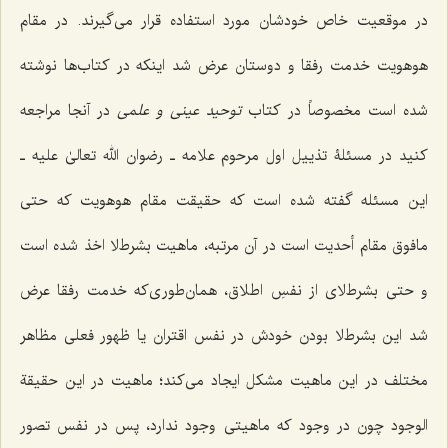
در موقعیت خاص خودشان مورد استفاده قرار مى‌گیرند. در مقام
هوهویت خدمت رفقا و دوستان عرض شد اینكه در کتاب‌ها نوشته
شده است مخصوصاً در كتاب
توحید عینى و علمى
در آنجا مراجعه
كنید در مسئلۀ تذییل اول مرحوم علامه ـ رضوان الله تعالیٰ علیه ـ
این مسئله‌ گفته شده است كه حقیقت مقام هوهویت كه حتى
مافوق مقام أحدیت است در آن مرتبه، ماهیت بشرط‌لا اخذ شده است
و حتى بشرط‌لاى از نفسِ اطلاق، همان‌طوری‌كه خدمت رفقا عرض
شد این بشرط‌لا بودن خودش در نفس اقتران یا ظهور فعلى مظاهر
مختلف در این ماهیت مشكل ایجاد مى‌كند؛ ماهیت در این حقیقة
الوجود چون در وجود كه ماهیتى وجود ندارد، پس در نفس تصور