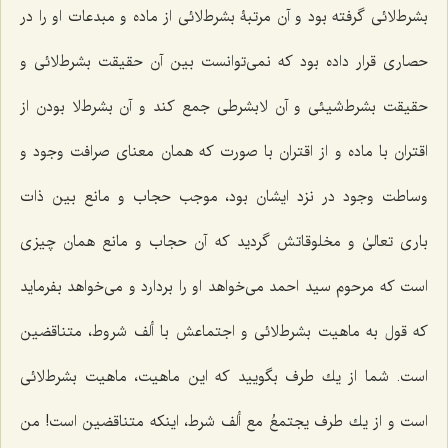
بشرط‌لائى گرفته بود و آن مرتبۀ بشرط‌لائى از ماده و مبدعات او را در
حصارى قرار داده بود كه نمى‌توانست بین آن حقیقت بشرط‌لائى و
حقیقت بشرط‌شیئى و آن لابشرطى جمع كند و آن بشرط‌لا بودن از
اقتران با ماده و از اقتران با صورت كه همان معناى صرافت وجود و
وساطت وجود در نزد ایشان بود، موجب حجاب و مانع بین‌ ذات
بارى تعالىٰ و مخلوقاتش گردید كه آن حجاب و مانع همان چیزى
است كه مرحوم سید احمد مى‌خواهد او را بردارد و مى‌خواهد بفرماید
که قول به ماهیت بشرط‌لائى و اجتماعش با ألف شروط، متناقضین
است. شما از یك طرف بگویید که این ماهیت، ماهیت بشرط‌لائى
است و از یك طرف
یجتمعُ مع ألف‌ شرط،
اینکه متناقضین است! من