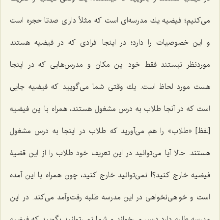
مى‌كنیم؛ فیضیه یك مدرسه‌اى است كه مثلاً داراى صدتا حجره است
و این خصوصیات را دارد؛ در اینجا افرادى كه در فیضیه هستند
موردنظر نیستند فقط خود این مكان و مدرس‌هایی كه در اینجا
هست مورد لحاظ است. یك وقتى شما مى‌گویید که فیضیه جایى
است كه در آنجا طلاب به درس مشغول هستند، همراه با این فیضیه
[لفظ] «طلاب» را هم مى‌آورید كه طلاب در اینجا به درس مشغول
هستند. حالا آیا مى‌توانید در این تعریف خود طلاب را از این قضیۀ
فیضیه خارج كنید؟! نمى‌توانید خارج كنید، چون همراه با این آمده
است و خواهى‌نخواهى در این مدرسه طلبه رفت‌وآمد مى‌كند. در این
مدرسه طلبه دارد درس مى‌خواند و شما نمى‌توانید بگویید که فیضیه