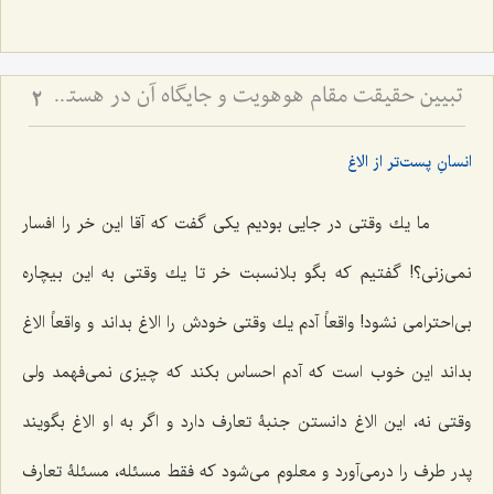
تبیین حقیقت مقام هوهویت و جایگاه آن در هستی - تحلیل نسبت میان ذات باری‌تعالی و ظهورات عالم وجود
2
انسانِ پست‌تر از الاغ
ما یك وقتى در جایى بودیم یكى گفت كه آقا این خر را افسار
نمى‌زنى؟! گفتیم كه بگو بلانسبت خر تا یك وقتى به این بیچاره
بى‌احترامى نشود! واقعاً آدم یك وقتى خودش را الاغ بداند و واقعاً الاغ
بداند این خوب است كه آدم احساس بكند كه چیزى نمى‌فهمد ولى
وقتى نه، این الاغ دانستن جنبۀ تعارف دارد و اگر به او الاغ بگویند
پدر طرف را درمى‌آورد و معلوم مى‌شود كه فقط مسئله، مسئلۀ تعارف