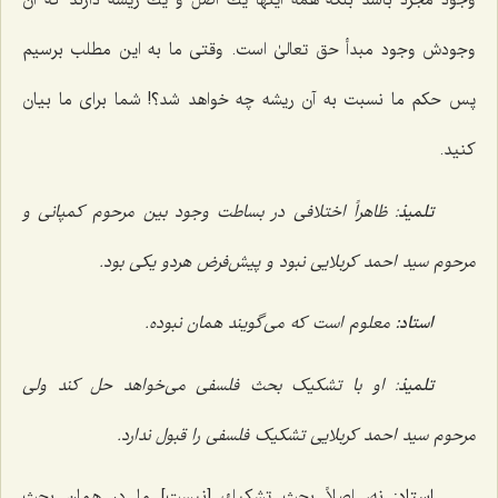
وجود مجرد باشد بلکه همۀ اینها یك‌ اصل و یك ریشه دارند كه آن
وجودش وجود مبدأ حق تعالىٰ است. وقتى ما به این مطلب برسیم
پس حكم ما نسبت به آن ریشه چه خواهد شد؟! شما برای ما بیان
كنید.
تلمیذ
: ظاهراً اختلافی در بساطت وجود بین مرحوم کمپانی و
مرحوم سید احمد کربلایی نبود و پیش‌فرض هردو یکی بود.
استاد:
معلوم است که می‌گویند همان نبوده.
تلمیذ
: او با تشکیک بحث فلسفی می‌خواهد حل کند ولی
مرحوم سید احمد کربلایی تشکیک فلسفی را قبول ندارد.
استاد:
نه، اصلاً بحث تشكیك [نیست] ما در همان بحث