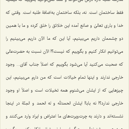
فقط ساختمان است. نه، بلكه ساختمان به‌اضافۀ طلبه است. وقتى كه
خدا و بارى تعالىٰ و صانع آمده این خلائق را خلق كرده و ما با همین
دو چشممان داریم مى‌بینیم، آیا این كه ما الآن داریم مى‌بینیم را
مى‌توانیم انكار كنیم و بگوییم که نیست؟! الآن نسبت به حضرت‌عالى
كه‌ صحبت مى‌كنید آیا می‌شود بگوییم که اصلاً جناب آقاى... وجود
خارجى ندارند و اینها تمام خیالات است كه من دارم مى‌بینیم، این
چیزهایی که از ایشان می‌شنوم همه تخیلات است و اصلاً او وجود
خارجى ندارد؟! نه بابا! ایشان
الحمدلله و له الحمد و المِنّة
در اینجا
نشسته‌اند و دارند به چرت‌وپرت‌هاى ما اعتراض و ایراد وارد مى‌كنند و