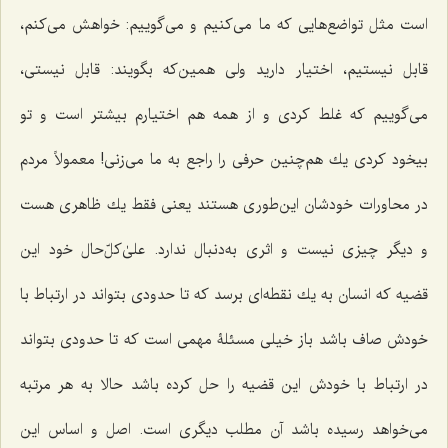
است مثل تواضع‌هایی كه ما مى‌كنیم و مى‌گوییم: خواهش مى‌كنم،
قابل نیستیم، اختیار دارید ولى همین‌كه بگویند: قابل نیستى،
مى‌گوییم که غلط كردى و از همه هم اختیارم بیشتر است و تو
بیخود كردى یك هم‌چنین حرفى را راجع به ما مى‌زنى! معمولاً مردم
در محاورات خودشان این‌طوری هستند یعنى فقط یك ظاهرى هست
و دیگر چیزى نیست و اثرى به‌دنبال ندارد. علیٰ‌کلّ‌حال خود این
قضیه كه انسان به یك نقطه‌اى برسد كه تا حدودى بتواند در ارتباط با
خودش صاف باشد باز خیلى مسئلۀ مهمى است كه تا حدودى بتواند
در ارتباط با خودش این قضیه را حل كرده باشد حالا به هر مرتبه
مى‌خواهد رسیده باشد آن مطلب دیگرى است. اصل و اساس این