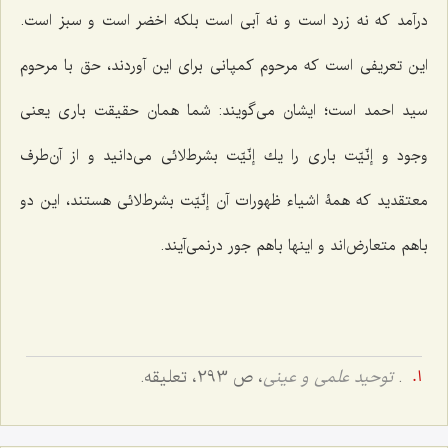
درآمد که نه زرد است و نه آبی است بلكه اخضر است و سبز است.
این تعریفى است كه مرحوم كمپانى براى این آوردند، حق با مرحوم
سید احمد است؛ ایشان مى‌گویند: شما همان حقیقت بارى یعنى
وجود و إنّیّت بارى را یك إنّیّت بشرط‌لائى مى‌دانید و از آن‌طرف
معتقدید كه همۀ اشیاء ظهورات آن إنّیّت بشرط‌لائى هستند، این دو
باهم متعارض‌اند و اینها باهم جور درنمى‌آیند.
.
توحید علمى و عینى
، ص 293، تعلیقه.