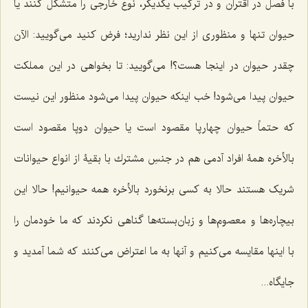
با فصل در اقتران و در تركیب یكدیگر، نوع خارجى را متشكل كنند یا
حیوان تنها و منظوری از این نظر ندارید؛ فرض كنید مى‌گویید: الآن
چقدر حیوان در اینجا هست؟! مى‌گویید: تا بخواهی در این مملكت
حیوان پیدا مى‌شود! خب اینكه حیوان پیدا مى‌شود منظور این نیست
كه حتماً حیوان چهارپا مقصود است یا حیوان دوپا مقصود است
بالأخره همۀ افراد آدمى هم در جنسِ مشترك با بقیۀ از انواع حیوانات
شریک هستند حالا به كسى برنخورد بالأخره همه حیوانیم! حالا این
بیچاره‌ها و معصوم‌ها و زبان‌بسته‌ها گناهى نكردند كه ما خودمان را
با اینها مقایسه مى‌كنیم و آنها به ما اعتراض مى‌كنند که شما آمدید و
جایگاه...