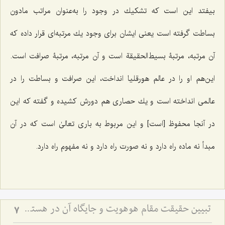
بیفتد این است كه تشكیك در وجود را به‌عنوان مراتب مادون
بساطت گرفته است یعنى ایشان براى وجود یك مرتبه‌اى قرار داده كه
آن مرتبه، مرتبۀ بسیط‌الحقیقة است و آن مرتبه، مرتبۀ صرافت است.
این‌هم او را در عالم هورقلیا انداخت، این صرافت و بساطت را در
عالمی انداخته است و یك حصارى هم دورش كشیده و گفته که این
در آنجا محفوظ [است] و این مربوط به بارى تعالىٰ است كه در آن
مبدأ نه ماده راه دارد و نه صورت راه دارد و نه مفهوم راه دارد.
تبیین حقیقت مقام هوهویت و جایگاه آن در هستی - تحلیل نسبت میان ذات باری‌تعالی و ظهورات عالم وجود
7