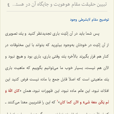
تبیین حقیقت مقام هوهویت و جایگاه آن در هستی - تحلیل نسبت میان ذات باری‌تعالی و ظهورات عالم وجود
4
توضیح مقام لابشرطى وجود
پس شما باید در آن إنّیّت بارى تجدیدنظر كنید و یك تصویری
از آن إنّیّت در خودتان به‌وجود بیاورید كه بتواند با این مخلوقات در
كنار هم قرار بگیرند بالأخره یك وقتى بارى، بارى بود و هیچ نبود و
الآن هم نیست، بسیار خوب ما مى‌توانیم بگوییم كه ماهیت بارى
یك ماهیتى است كه اصلاً قابل جمع با ماده نیست فرض كنید این
افلاك نبود، این عالم ماده نبود، این ظهورات نبود، همان «
کانَ اللهُ وَ
»‌
كه این را قشریین معنا مى‌كنند ـ
لَم یَکُن مَعَهُ شَیءٌ و الآن کما کان
1