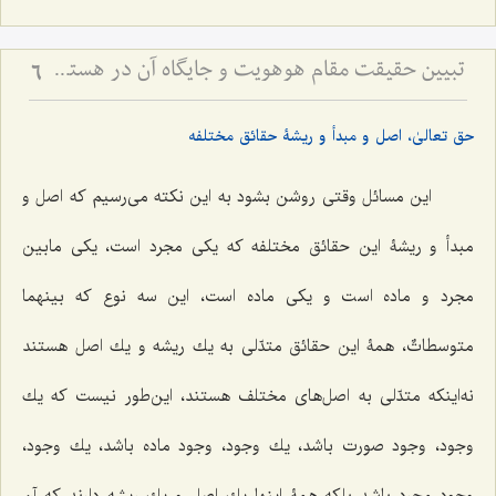
تبیین حقیقت مقام هوهویت و جایگاه آن در هستی - تحلیل نسبت میان ذات باری‌تعالی و ظهورات عالم وجود
6
حق تعالىٰ، اصل و مبدأ و ریشۀ حقائق مختلفه
این مسائل وقتى روشن بشود به این نكته می‌رسیم كه اصل و
مبدأ و ریشۀ این حقائق مختلفه كه یكی مجرد است، یكی مابین
مجرد و ماده است و یكی ماده است، این سه نوع كه
بینهما
متوسطاتٌ
، همۀ این حقائق متدّلى به یك ریشه و یك اصل هستند
نه‌اینکه متدّلى به اصل‌هاى مختلف هستند، این‌طور نیست که یك
وجود، وجود صورت باشد، یك وجود، وجود ماده باشد، یك وجود،