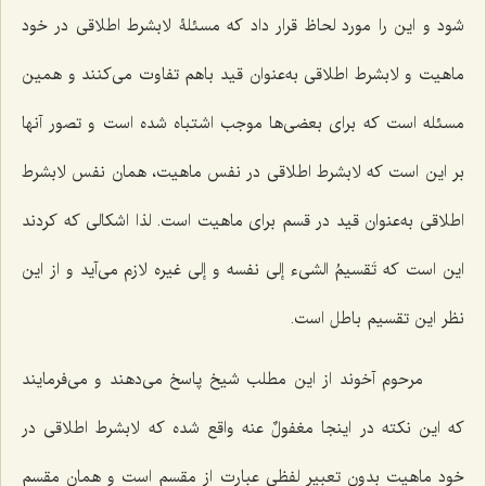
شود و این را مورد لحاظ قرار داد كه مسئلۀ لابشرط اطلاقى در خود
ماهیت و لابشرط اطلاقى به‌عنوان قید باهم تفاوت مى‌كنند و همین
مسئله است كه براى بعضى‌ها موجب اشتباه شده است و تصور آنها
بر این است كه لابشرط اطلاقى در نفس ماهیت، همان نفس لابشرط
اطلاقى به‌عنوان قید در قسم براى ماهیت است. لذا اشكالى كه كردند
این است كه
تَقسیمُ الشیء إلى نفسه و إلى غیره
لازم مى‌آید و از این
نظر این تقسیم باطل است.
مرحوم آخوند از این مطلب شیخ پاسخ مى‌دهند و مى‌فرمایند
كه این نكته در اینجا مغفولٌ عنه واقع شده كه لابشرط اطلاقى در
خود ماهیت بدون تعبیر لفظى عبارت از مقسم است و همان مقسم