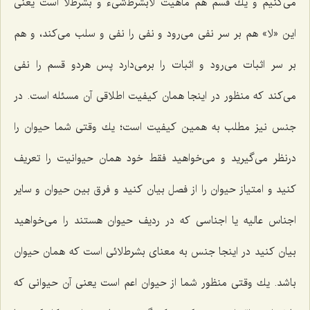
مى‌كنیم و یك قسم هم ماهیت لابشرط‌شی‌ء و بشرط‌لا است یعنى
این «لا» هم بر سر نفى مى‌رود و نفى را نفى و سلب مى‌كند، و هم
بر سر اثبات مى‌رود و اثبات را برمى‌دارد پس هردو قسم را نفى
مى‌كند كه منظور در اینجا همان كیفیت اطلاقى آن مسئله است. در
جنس نیز مطلب به همین كیفیت است؛ یك وقتى شما حیوان را
درنظر مى‌گیرید و مى‌خواهید فقط خود همان حیوانیت را تعریف
كنید و امتیاز حیوان را از فصل بیان كنید و فرق بین حیوان و سایر
اجناس عالیه یا اجناسى كه در ردیف حیوان هستند را مى‌خواهید
بیان كنید در اینجا جنس به معناى بشرط‌لائى است كه همان حیوان
باشد. یك وقتى منظور شما از حیوان اعم است یعنى آن حیوانى كه