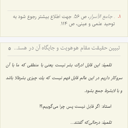
.
جامع الأسرار
، ص 56. جهت اطلاع بیشتر رجوع شود به
توحید علمى و عینى، ص 114.
تبیین حقیقت مقام هوهویت و جایگاه آن در هستی - تحلیل نسبت میان ذات باری‌تعالی و ظهورات عالم وجود
5
تلمیذ
: این قابل ادراك بشر نیست یعنى با منطقى كه ما با آن
سروكار داریم در این عالم قابل فهم نیست كه یك چیزى بشرط‌لا باشد
و با لابشرط جمع بشود.
استاد
: اگر قابل نیست پس چرا مى‌گوییم؟!
تلمیذ
: درحالی‌که گفتند...