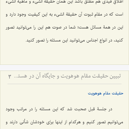
اطلاقِ قیدى هم مطلق باشد این همان حقیقة الشی‌ء و ماهیة الشی‌ء
است كه در مقام ثبوت آن حقیقة ‌الشی‌ء به این كیفیت وجود دارد و
این در همۀ مسائل هست؛ شما در صوت هم این را مى‌توانید تصور
كنید، در انواع اجناس مى‌توانید این مسئله را تصور كنید.
تبیین حقیقت مقام هوهویت و جایگاه آن در هستی - تحلیل نسبت میان ذات باری‌تعالی و ظهورات عالم وجود
3
حقیقت مقام هوهویت
در جلسۀ قبل صحبت شد که این مسئله را در مراتب وجود
مى‌توانیم تصور كنیم و هركدام از اینها براى خودشان شأنى دارند و