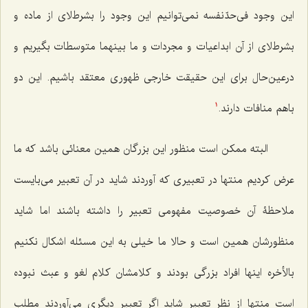
این وجود فی‌حدّنفسه نمى‌توانیم این وجود را بشرط‌لاى از ماده و
بشرط‌لاى از آن ابداعیات و مجردات و
ما بینهما متوسطات
بگیریم و
درعین‌حال براى این حقیقت خارجى ظهورى معتقد باشیم. این دو
باهم منافات دارند.
1
البته ممكن است منظور این بزرگان همین معنائى باشد كه ما
عرض كردیم منتها در تعبیرى كه آوردند شاید در آن تعبیر مى‌بایست
ملاحظۀ آن خصوصیت مفهومى تعبیر را داشته باشند اما شاید
منظورشان همین است و حالا ما خیلى به این مسئله اشکال نکنیم
بالأخره اینها افراد بزرگى بودند و كلامشان كلام لغو و عبث نبوده
است منتها از نظر تعبیر شاید اگر تعبیر دیگرى مى‌آوردند مطلب