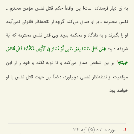
به آن دیار فرستاده است! این واقعاً حكم قتل نفس مؤمن محترم ـ
نفس محترمه ـ بر او صدق مى‌كند گرچه از نقطه‌نظر قانونى نمی‌آیند
او را بگیرند و به دادگاه و محكمه ببرند ولى قتل نفس محترمه كه آیۀ
﴿مَن قَتَلَ نَفۡسَۢا بِغَيۡرِ نَفۡسٍ أَوۡ فَسَادٖ فِي ٱلۡأَرۡضِ فَكَأَنَّمَا قَتَلَ ٱلنَّاسَ
شریفه دارد؛
جَمِيعٗا﴾
بر این شخص صدق مى‌كند و تا توبه نكند و خود را از این
1
موقعیت از نقطه‌نظر نفسى درنیاورد، دائماً این جهت قتل نفس با او
خواهد بود.
. سوره مائده (5) آیه 32.