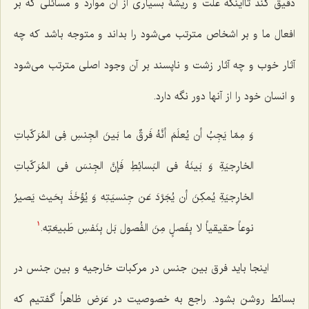
دقیق كند تااینكه علت و ریشۀ بسیارى از آن موارد و مسائلى كه بر
افعال ما و بر اشخاص مترتب مى‌شود را بداند و متوجه باشد كه چه
آثار خوب و چه آثار زشت و ناپسند بر آن وجود اصلى مترتب می‌شود
و انسان خود را از آنها دور نگه دارد.
وَ مِمّا یَجِبُ أن یُعلَمَ أنَّهُ فَرقٌ ما بَینَ الجِنسِ فِى المُرَکّباتِ
الخارِجیَةِ وَ بَینَهُ فى البَسائِطِ فَإنَّ الجِنسَ فى المُرَکّباتِ
الخارِجیَةِ یُمکِنَ أن یُجَرَّدَ عَن جِنسیَتِه وَ یُؤخَذَ بِحَیث یَصیرُ
نوعاً حقیقیاً لا بِفَصلٍ مِنَ الفُصول بَل بِنَفسِ طَبیعَتِه.
1
اینجا باید فرق بین جنس در مركبات خارجیه و بین جنس در
بسائط روشن بشود. راجع به خصوصیت در عَرَض ظاهراً گفتیم كه