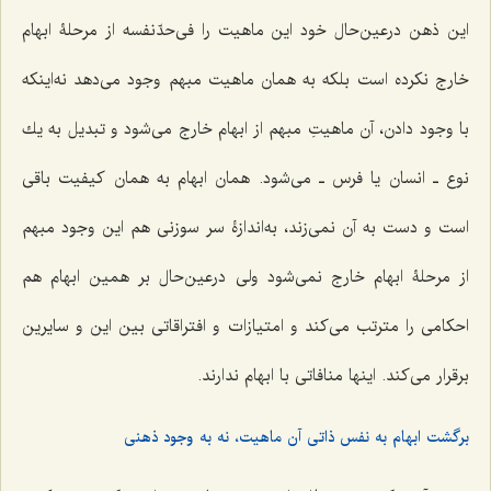
این ذهن درعین‌حال خود این ماهیت را فى‌حدّ‌نفسه از مرحلۀ ابهام
خارج نكرده است بلکه به همان ماهیت مبهم وجود مى‌دهد نه‌اینکه
با وجود دادن، آن ماهیتِ مبهم از ابهام خارج می‌شود و تبدیل به یك
نوع ـ انسان یا فرس ـ می‌شود. همان ابهام به همان كیفیت باقى
است و دست به آن نمى‌زند، به‌اندازۀ سر سوزنى هم این وجود مبهم
از مرحلۀ ابهام خارج نمى‌شود ولى درعین‌حال بر همین ابهام هم
احكامى را مترتب مى‌كند و امتیازات و افتراقاتی بین این و سایرین
برقرار مى‌كند. اینها منافاتى با ابهام ندارند.
برگشت ابهام به نفس ذاتى آن ماهیت، نه به وجود ذهنی