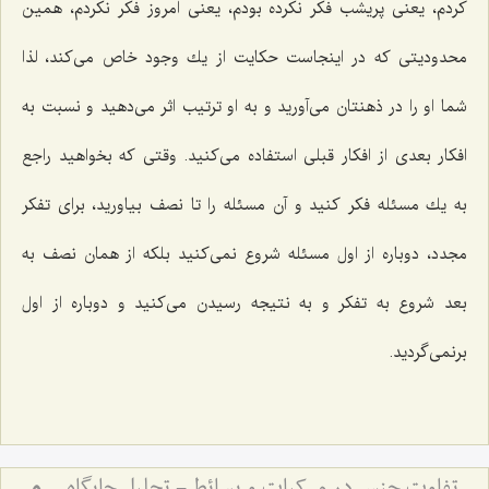
كردم، یعنى پریشب فكر نكرده بودم، یعنى امروز فكر نكردم، همین
محدودیتى كه در اینجاست حكایت از یك وجود خاص مى‌كند، لذا
شما او را در ذهنتان مى‌آورید و به او ترتیب اثر مى‌دهید و نسبت به
افكار بعدی از افكار قبلى استفاده مى‌كنید. وقتى كه بخواهید راجع
به یك مسئله فكر كنید و آن مسئله را تا نصف بیاورید، براى تفكر
مجدد، دوباره از اول مسئله شروع نمى‌كنید بلکه از همان نصف به
بعد شروع به تفكر و به نتیجه رسیدن مى‌كنید و دوباره از اول
برنمى‌گردید.