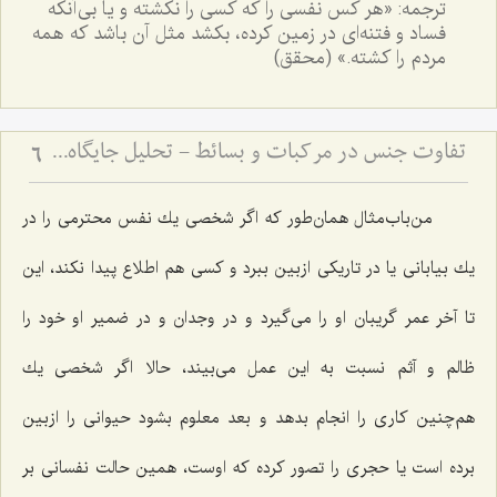
ترجمه: «هر کس نفسی را که کسی را نکشته و یا بی‌آنکه
فساد و فتنه‌ای در زمین کرده، بکشد مثل آن باشد که همه
مردم را کشته.» (محقق)
تفاوت جنس در مرکبات و بسائط - تحلیل جایگاه ماده و صورت در هستی‌شناسی فلسفی
6
من‌باب‌مثال همان‌طور که اگر شخصی یك نفس محترمى را در
یك بیابانی یا در تاریكى ازبین ببرد و كسى هم اطلاع پیدا نكند، این
تا آخر عمر گریبان او را مى‌گیرد و در وجدان و در ضمیر او خود را
ظالم و آثم نسبت به این عمل مى‌بیند، حالا اگر شخصى یك
هم‌چنین كارى را انجام بدهد و بعد معلوم بشود حیوانى را ازبین
برده است یا حجرى را تصور كرده که اوست، همین حالت نفسانى بر