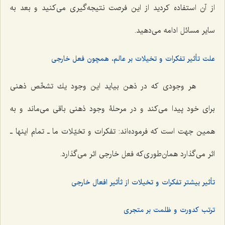
از آن استفاده كردید از این فرصت نتیجه‌گیرى مى‌كنید و بعد به
سایر مسائل ادامه مى‌دهید.
علت تأثیر تفکرات و تخیلات بر عالم، همچون فعل خارجی
هر وجودى كه در ذهن بیاید این وجود یك تشخّص ذهنى
برای خود پیدا مى‌كند و در مرحلۀ وجود ذهنى باقى مى‌ماند و به
همین جهت است كه فرموده‌اند: تفكرات و تخیّلات ما ـ تمام اینها ـ
اثر مى‌گذارد همان‌طوری‌كه فعل خارجى اثر مى‌گذارد.
تأثیر بیشتر تفکرات و تخیلات از ثأثیر افعال خارجی
ترتب کدورت و ظلمت بر متجری