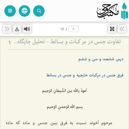
language
view_headline
close
search
18
/
تفاوت جنس در مرکبات و بسائط - تحلیل جایگاه ماده و صورت در هستی‌شناسی فلسفی
1
درس ششصد و سی و ششم
فرق جنس در مركبات خارجیه و جنس در بسائط
أعوذُ بِالله مِنَ الشَّیطانِ الرَّجیم
بِسمِ الله الرَّحمَنِ الرَّحیم
مرحوم آخوند نسبت به فرق بین جنس و ماده كه ماده