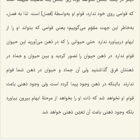
كه قوامى روى خود ندارد، قوام او به‌واسطۀ [فصل] است. لذا به فصل،
به‌خاطر این جهت مقوّم مى‌گوییم؛ یعنى قوامى كه بتواند او را از
ابهام دربیاورد ندارد. حتى حیوانى را كه در ذهن مى‌آورید این حیوان
قوام ندارد. در ذهن حیوان را تصور كردید و بین حیوان و جماد در
ذهنتان فرق گذاشتید ولى آن جماد و حیوان در ذهن شما قوام
ندارند. بااینكه در ذهن وجود پیدا كرده است ولى وجود ذهنی باعث
قوام او نخواهد شد كه ذات او را بخواهد از مرحلۀ ابهام بیرون بیاورد
بلكه وجود ذهنی باعث آن تعیّن ذهنى خواهد شد.