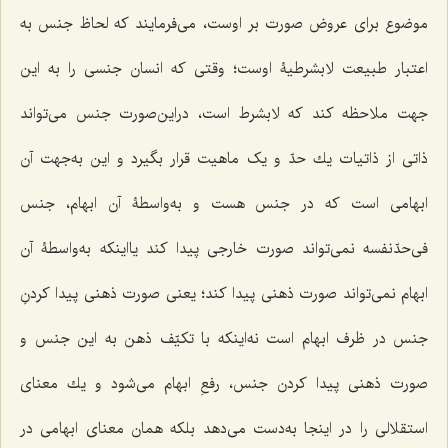
موضوع براى عروض صورت بر اوست، می‌فرمایند كه لحاظ جنس به
اعتبار طبیعت لابشرطیۀ اوست؛ وقتى كه انسان جنسى را به این
جهت ملاحظه كند كه لابشرط است، دراین‌صورت جنس مى‌تواند
ذاتى از ذاتیات یك حدّ و یک ماهیت قرار بگیرد و این به‌جهت آن
ابهامى است كه در جنس هست و به‌واسطۀ آن ابهام، جنس
فى‌حدّ‌نفسه نمى‌تواند صورت خارجى پیدا كند یااینكه به‌واسطۀ آن
ابهام نمى‌تواند صورت ذهنى پیدا كند؛ یعنى صورت ذهنى پیدا كردنِ
جنس در ظرف ابهام است نه‌اینکه با تكیّف ذهن به این جنس و
صورت ذهنى پیدا كردن جنس، رفعِ ابهام مى‌شود و یك معناى
استقلالى را در اینجا به‌دست مى‌دهد بلكه همان معناى ابهامى در