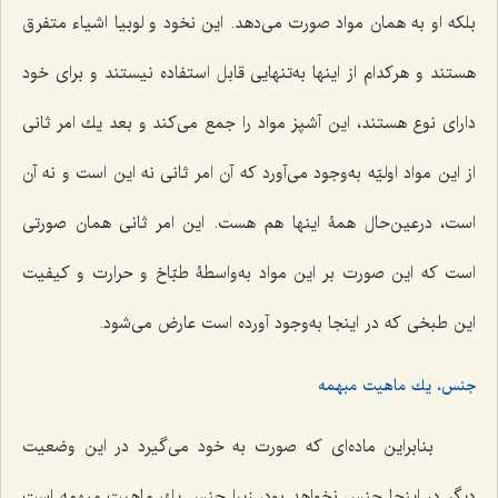
بلكه او به همان مواد صورت مى‌دهد. این نخود و لوبیا اشیاء متفرق
هستند و هركدام از اینها به‌تنهایی قابل استفاده نیستند و براى خود
داراى نوع هستند، این آشپز مواد را جمع مى‌كند و بعد یك امر ثانى
از این مواد اولیّه به‌وجود مى‌آورد كه آن امر ثانى نه این است و نه آن
است، درعین‌حال همۀ اینها هم هست. این امر ثانى همان صورتى
است كه این صورت بر این مواد به‌واسطۀ طبّاخ و حرارت و كیفیت
این طبخى كه در اینجا به‌وجود آورده است عارض مى‌شود.
جنس، یك ماهیت مبهمه
بنابراین ماده‌اى كه صورت به خود مى‌گیرد در این وضعیت
دیگر در اینجا جنس نخواهد بود، زیرا جنس یك ماهیت مبهمه است