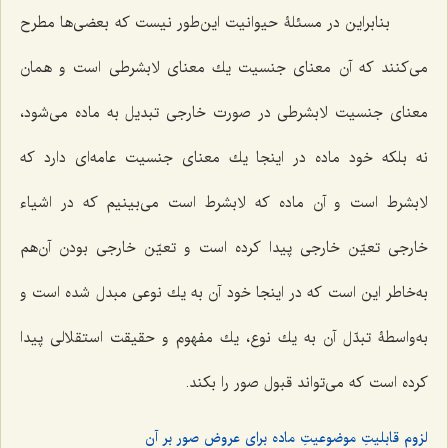
بنابراین در مسئلۀ حیوانیت این‌طور نیست كه بعضى‌ها مطرح
مى‌كنند كه آن معناى جنسیت یك معناى لابشرطى است و همان‌
معناى جنسیت لابشرطى در صورت خارجى تبدیل به ماده مى‌شود،
نه بلكه خود ماده در اینجا یك معناى جنسیت عامه‌اى دارد كه
لابشرط است و آن ماده كه لابشرط است می‌بینیم که در اشیاء
خارجى تعیّن خارجى پیدا كرده است و تعیّن خارجى بودن آن‌هم
به‌خاطر این است كه در اینجا خود آن به یك نوعى مبدل شده است و
به‌واسطۀ تبدّل آن به یك نوع، یك مفهوم و حقیقت استقلالى پیدا
كرده است كه مى‌تواند قبول صور را بكند.
لزوم قابلیتِ موضوعیتِ ماده برای عروض صور بر آن