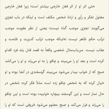
حتى اثر او از اثر فعل خارجى بیشتر است؛ زیرا فعل خارجى
معلول تفكر و رأى و ارادۀ شخص مكلف است و اینكه در باب تجرّی
مى‌گویند: تجرّى موجب گناه نیست؛ یعنى از نظر عقوبت موجب
ترتّب حكم ظاهر نیست نه‌اینکه موجب ترتّب كدورت و ظلمت و
عقاب نیست. من‌باب‌مثال شخصى واقعاً به قصد قتل یك فرد اقدام
كرده است و بعد او را مى‌بیند و چاقو را به او مى‌زند و او را مى‌كشد
صبح كه از خواب بیدار مى‌شود مى‌بیند گوسفندى در آنجا بوده و او
خیال کرده که به شخص چاقو زده است مثلاً فکر کرده شخص در
حال نماز است و این گوسفند بیچاره خوابیده بوده است و این چاقو
را مى‌زند و فرار مى‌كند و صبح معلوم مى‌شود خَروفى است كه او را