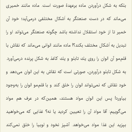
بلكه به شكل درآوردن ماده برعهدۀ صورت است. ماده مانند خمیرى
مى‌ماند كه در دست صنعتگر به اَشكال مختلفى درمى‌آید؛ خود آن
خمیر تا از خود استقلال نداشته باشد چگونه صنعتگر مى‌تواند او را
تبدیل به اَشکال مختلف بكند؟! ماده مانند الوانى مى‌ماند كه نقاش با
قلم‌مو آن الوان را روى یك تابلو و یك كاغذ به شكل پرنده درمى‌آورد.
به شکل تابلو درآوردن، صورتى است كه نقاش به این الوان مى‌دهد و
خود نقاش که نمى‌تواند الوان را خلق كند و با قلم‌مو الوان را به‌وجود
بیاورد! پس این الوان مواد هستند، همین‌كه در عرف هم مواد
مى‌گوییم: آقا مواد آن را تعیین كردید یا نه؟ غذایى كه می‌خواهید
بپزید این غذا مواد مى‌خواهد. آشپز نخود و لوبیا را خلق نمى‌كند