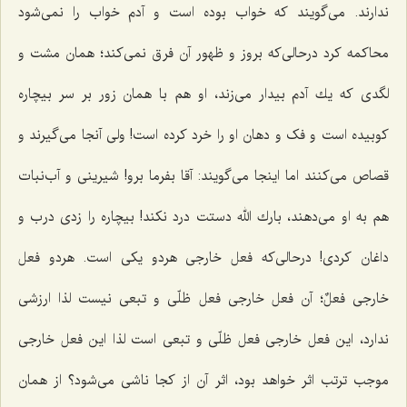
ندارند. مى‌گویند که خواب بوده است و آدم خواب را نمی‌شود
محاکمه کرد درحالى‌كه بروز و ظهور آن فرق نمى‌كند؛ همان مشت و
لگدى كه یك آدم بیدار مى‌زند، او هم با همان زور بر سر بیچاره
كوبیده است و فک و دهان او را خرد كرده است! ولى آنجا مى‌گیرند و
قصاص مى‌كنند اما اینجا مى‌گویند: آقا بفرما برو! شیرینى و آب‌نبات
هم به او مى‌دهند، بارك الله دستت درد نكند! بیچاره را زدى درب و
داغان كردی! درحالى‌كه فعل خارجى هردو یكى است. هردو فعل
خارجی
فعلٌ
؛ آن فعل خارجى فعل ظلّى و تبعى نیست لذا ارزشى
ندارد، این فعل خارجى فعل ظلّى و تبعى است لذا این فعل خارجى
موجب ترتب‌ اثر خواهد بود، اثر آن از كجا ناشى مى‌شود؟ از همان