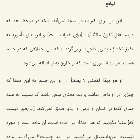
الواقِع.
این بل برای اضراب در اینجا نمى‌آید، بلکه در دوخط بعد که
داریم: «
بَل تَکونُ مادَّةً لَها»
[برای اضراب است] و این «
بل بأمورٍ»
به
«غَیرُ مُختَلفٍ بِشی‌ءٍ داخِلٍ»
برمى‌گردد. بلكه این اختلافى كه در جسم
هست به‌واسطۀ امورى است كه از خارج به او اضافه مى‌شود.
وَ هو بِهذا المَعنىٰ لا یَصدُقُ ...
و این جسم به این معنا كه
چیزى در او داخل نباشد و یك معناى سِعی باشد كه نسبت به همه
صدق كند؛ بر انسان و فرس و اینها صدق نمى‌كند، [این‌طور نیست
که] مثلاً بگوییم که
هذا مادَّةٌ
؛ این ماده است، آن ماده است و مجرد
نیستند. من‌باب‌مثال مى‌گوییم: این زید چیست؟! مى‌گویند: ماده