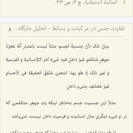
.
الحكمة المتعالیة
، ج 2، ص 23.
تفاوت جنس در مرکبات و بسائط - تحلیل جایگاه ماده و صورت در هستی‌شناسی فلسفی
8
بیانُ ذلک لِأنَّ جِنسیَةَ الجِسمِ مثلاً لَیسَت باعتبارِ أنَّهُ مُجَرَّدُ
جوهَرٍ مُتکمِّمٍ غَیرُ داخِلٍ فیه شَی‌ءٌ آخَر کالإنسانیةِ وَ الفَرَسیةِ
وَ غَیر ذلک إذ هُوَ بِهذا المَعنىٰ مُتَّفِقُ الحَقیقَةِ فی الأجسام
ِغَیرُ مُختَلفٍ بِشی‌ءٍ داخِلٍ.
مثلاً این جنسیت جسم به‌خاطر اینكه یك جوهر متكمّمى كه
در او شی‌ء دیگرى مثل انسانیت و فرسیت داخل نیست، نمی‌باشد.
إذ هُوَ بِهذا المَعنىٰ ...
زیرا به این معنا كه جوهر مجرد متكمّمى