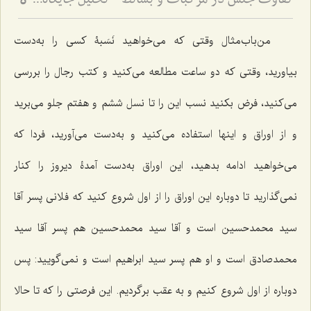
تفاوت جنس در مرکبات و بسائط - تحلیل جایگاه ماده و صورت در هستی‌شناسی فلسفی
5
من‌باب‌مثال وقتى كه مى‌خواهید نَسَبۀ كسی را به‌دست
بیاورید، وقتى که دو ساعت مطالعه مى‌كنید و كتب رجال را بررسى
مى‌كنید، فرض بكنید نسب این را تا نسل ششم و هفتم جلو مى‌برید
و از اوراق و اینها استفاده مى‌كنید و به‌دست مى‌آورید، فردا كه
مى‌خواهید ادامه بدهید، این اوراق به‌دست آمدۀ دیروز را کنار
نمی‌گذارید تا دوباره این اوراق را از اول شروع ‌كنید كه فلانى پسر آقا
سید محمدحسین است و آقا سید محمدحسین هم پسر آقا سید
محمدصادق است و او هم پسر سید ابراهیم است و نمی‌گویید: پس
دوباره از اول شروع كنیم و به عقب برگردیم. این فرصتى را كه تا حالا