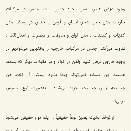
وجود عَرَض همان نفس وجود جنس است. جنس در مركبات
خارجیه مثل حجر، شجر، انسان و فَرَس با جنس در بسائط مثل
كمّیّات و كیفیّات ـ مثل الوان و مذوقات و مبصرات و امثال‌ذلک ـ
تفاوت مى‌كند. جنس در مركبات خارجیه را به‌تنهایى مى‌توانیم در
وجود خارجى فرض كنیم ولكن در انواع و در مقولات دیگر كه بسائط
هستند این مسئله نمی‌تواند پیدا بشود.
یُمکِنَ أن یُجَرَّدَ عَن
جِنسیَتِه
از آن جنسیت تجرید مى‌شود و به‌صورت نوع ملموس
درمى‌آید.
وَ یُؤخَذَ بِحَیث یَصیرُ نوعاً حقیقیاً
... یك نوع حقیقى مى‌شود
ولى این نوع حقیقى او این‌طور نیست كه یك فصلى از فصول آمده به