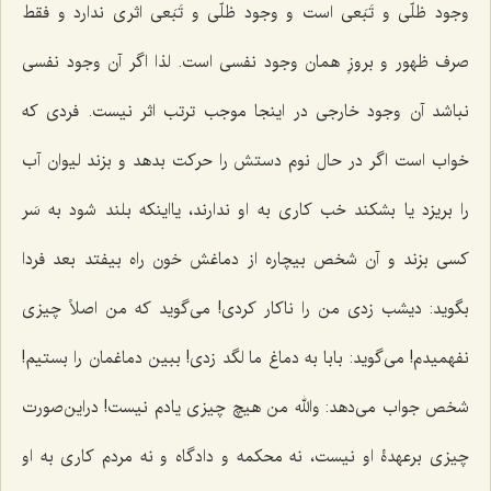
وجود ظلّى و تَبَعى است و وجود ظلّى و تَبَعى اثرى ندارد و فقط
صرف ظهور و بروزِ همان وجود نفسى است. لذا اگر آن وجود نفسى
نباشد آن وجود خارجى در اینجا موجب ترتب اثر نیست. فردى كه
خواب است اگر در حال نوم دستش را حركت بدهد و بزند لیوان آب
را بریزد یا بشكند خب كاری به او ندارند، یااینکه بلند شود به سَر
کسی بزند و آن شخص بیچاره از دماغش خون راه بیفتد بعد فردا
بگوید: دیشب زدی من را ناکار کردی! می‌گوید که من اصلاً چیزى
نفهمیدم! می‌گوید: بابا به دماغ ما لگد زدی! ببین دماغمان را بستیم!
شخص جواب می‌دهد: والله من هیچ چیزی یادم نیست! در‌این‌صورت
چیزى برعهدۀ او نیست، نه محكمه و دادگاه و نه مردم كاری به او