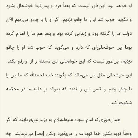
او خواهد بود. این‌طور نیست كه بعداً فردا و پس‌فردا خوشحال بشود
و بگوید: خوب شد او را با چاقو نزدیم، اگر او را با چاقو مى‌زدیم الآن
دولت ما را گرفته بود و زندانی كرده بود و بعد هم ما را اعدام كرده
بود! این خوشحالى‌ای كه دارد و می‌گوید که خوب شد او را چاقو
نزدیم، این‌طور نیست كه این خوشحالى این مسئله را از او رفع بكند.
این خوشحالى مثل این مى‌ماند كه بگوید: خب الحمدلله كه ما این را
با چاقو زدیم و كسى این را ندید كه بتواند بر علیه ما در محكمه
شكایت كند.
همان‌طوری‌كه امام سجاد علیه‌السّلام به یزید مى‌فرمایند كه اگر
واقعاً توبه بكنى خدا توبه‌ات را مى‌پذیرد ولكن [بعد] مى‌فرمایند: چه