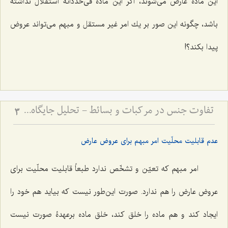
این ماده عارض مى‌شوند، اگر این ماده فى‌حدّذاته استقلال نداشته
باشد، چگونه این صور بر یك امر غیر مستقل و مبهم مى‌تواند عروض
پیدا بكند؟!
تفاوت جنس در مرکبات و بسائط - تحلیل جایگاه ماده و صورت در هستی‌شناسی فلسفی
3
عدم قابلیت محلّیت امر مبهم برای عروض عارض
امر مبهم كه تعیّن و تشخّص ندارد طبعاً قابلیت محلّیت براى
عروض عارض را هم ندارد. صورت این‌طور نیست كه بیاید هم خود را
ایجاد كند و هم ماده را خلق كند، خلق ماده برعهدۀ صورت نیست