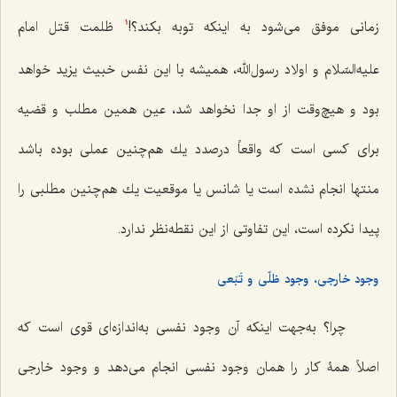
زمانی موفق مى‌شود به اینكه توبه بكند؟!
ظلمت قتل امام
1
علیه‌السّلام و اولاد رسول‌الله، همیشه با این نفس خبیث یزید خواهد
بود و هیچ‌وقت از او جدا نخواهد شد، عین همین مطلب و قضیه
براى كسى است كه واقعاً درصدد یك هم‌چنین عملى بوده باشد
منتها انجام نشده است یا شانس یا موقعیت یك هم‌چنین مطلبى را
پیدا نكرده است، این تفاوتى از این نقطه‌نظر ندارد.
وجود خارجی، وجود ظلّى و تَبَعى
چرا؟ به‌جهت اینكه آن وجود نفسى به‌اندازه‌اى قوى است كه
اصلاً همۀ كار را همان وجود نفسى انجام مى‌دهد و وجود خارجی