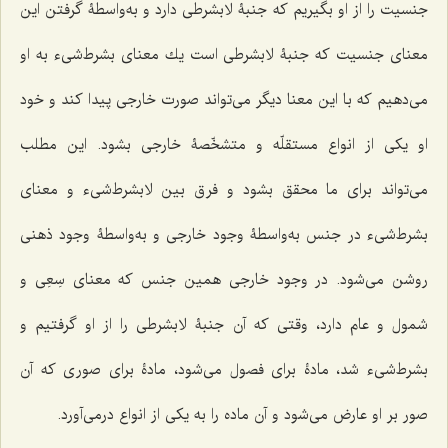
جنسیت را از او بگیریم كه جنبۀ لابشرطى دارد و به‌واسطۀ گرفتن این
معناى جنسیت كه جنبۀ لابشرطى است یك معناى بشرط‌شی‌ء به او
می‌دهیم كه با این معنا دیگر مى‌تواند صورت خارجى پیدا كند و خود
او یكى از انواع مستقلّه و متشخّصۀ خارجى بشود. این مطلب
مى‌تواند براى ما محقق بشود و فرق بین لابشرط‌شی‌ء و معناى
بشرط‌شی‌ء در جنس به‌واسطۀ وجود خارجى و به‌واسطۀ وجود ذهنى
روشن می‌شود. در وجود خارجى همین جنس كه معناى سِعِی و
شمول و عام دارد، وقتى كه آن جنبۀ لابشرطى را از او گرفتیم و
بشرط‌شی‌ء شد، مادۀ براى فصول مى‌شود، مادۀ براى صورى كه آن
صور بر او عارض مى‌شود و آن ماده را به یكى از انواع درمى‌آورد.