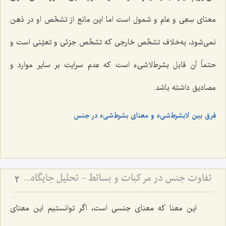
معناى سِعِی و عام و شمول است اما این مانع از تشخّص او در ذهن
نمى‌شود، به‌خلاف تشخّص خارجى كه تشخّص جزئى و تعیّنى است و
حتماً آن قابل بشرط‌لا‌شی‌ء است كه عدم سرایت بر سایر موارد و
مصادیق داشته باشد.
فرق بین لابشرط‌شی‌ء و معناى بشرط‌شی‌ء در جنس
تفاوت جنس در مرکبات و بسائط - تحلیل جایگاه ماده و صورت در هستی‌شناسی فلسفی
2
این معنا که معناى جنسى است، اگر توانستیم این معنای