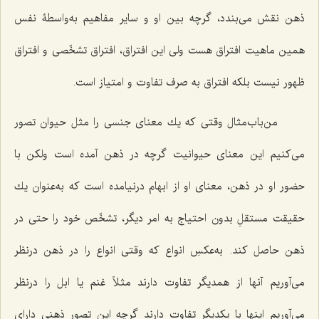
ذهن نقش مى‌بندد، گرچه بین او و سایر مفاهیم به‌واسطۀ نفس
همین ماهیت افتراق هست ولى این افتراق، افتراق تشخّصى و افتراق
ظهور نیست بلكه افتراق به‌ صرف تفاوت و امتیاز است.
من‌باب‌مثال وقتی که یك معناى جنسى را مثل حیوان تصور
مى‌كنیم این معناى حیوانیت گرچه در ذهن آمده است ولكن با
حضور او در ذهن، معناى او از ابهام درنیامده است كه به‌عنوان یك
حقیقت مستقلِ بدون احتیاج به امر دیگر، تشخّص خود را حتى در
ذهن حاصل كند. به‌عكسِ انواع كه وقتى انواع را در ذهن درنظر
مى‌آوریم آنها از همدیگر تفاوت دارند مثلاً غنم یا ابل را درنظر
مى‌آوریم اینها با یکدیگر تفاوت دارند گرچه این تصور ذهنى داراى