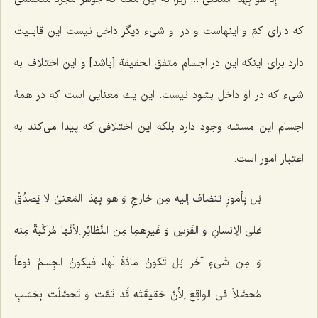
كه داراى كمّ و اینهاست و در او شی‌ء دیگر داخل نیست این قابلیت
دارد براى اینكه این در اجسام متفق الحقیقة [باشد] و این اختلاف به
شی‌ء كه در او داخل بشود نیست. این یك معنایى است كه در همۀ
اجسام این مسئله وجود دارد بلكه این اختلافى كه پیدا مى‌كند به
اعتبار امور است.
بَل بِأمورٍ تنضاف إلیه مِن خارجٍ وَ هو بِهذا المَعنىٰ لا یَصدُقُ
عَلى الإنسانِ و الفَرَسِ وَ غَیرِهمِا مِن النَّظائِرِ لِأنَّها مُرکَّبةٌ مِنه
وَ مِن شَی‌ءٍ آخَر بَل تَکونُ مادَّةً لَها، فَیکونُ الجِسمُ نوعاً
مُحصَّلاً فی الواقِع لِأنَّ حَقیقَتَه قَد تَمَّت وَ تَحصَّلَت بِحَسَبِ