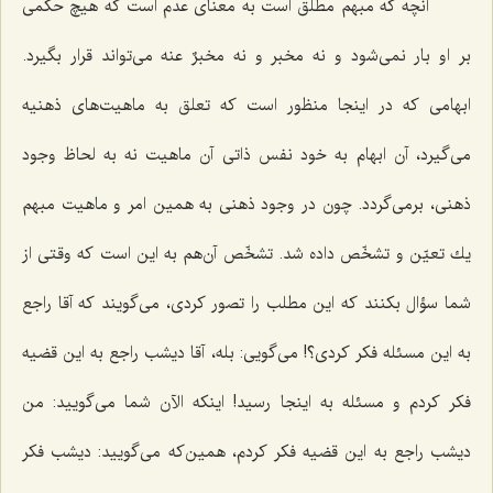
آنچه كه مبهم مطلق است به معنای عدم است كه هیچ حكمى
بر او بار نمى‌شود و نه مخبر و نه مخبرٌ عنه مى‌تواند قرار بگیرد.
ابهامى كه در اینجا منظور است که تعلق به ماهیت‌هاى ذهنیه
مى‌گیرد، آن ابهام به خود نفس ذاتى آن ماهیت نه به لحاظ وجود
ذهنی، برمى‌گردد. چون در وجود ذهنى به همین امر و ماهیت مبهم
یك تعیّن و تشخّص داده شد. تشخّص آن‌هم به این است كه وقتى از
شما سؤال بكنند که این مطلب را تصور كردی، مى‌گویند كه آقا راجع
به این مسئله فكر كردی؟! مى‌گویى: بله، آقا دیشب راجع به این قضیه
فكر كردم و مسئله به اینجا رسید! اینكه الآن شما مى‌گویید: من
دیشب راجع به این قضیه فكر كردم، همین‌كه مى‌گویید: دیشب فكر