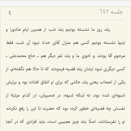
جلسه ۶۴۲
4
یك روز ما نشسته بودیم یك شب از همین ایام عاشورا و
اینها نشسته بودیم كسی هم منزل آقای حداد نبود آن شب، فقط
مرحوم آقا بودند و اخوی ما و یك نفر دیگر هم ـ حاج محمدعلی ـ
كسی دیگری نبود ایشان یك قضیه فرمودند كه تا حالا هم نگفته‌ام، از
یكی از اصحاب یعنی یك حالتی كه برای او اتفاق افتاده بود و برایش
شبهه‌ای شده بود، نه اینكه شبهه، در ضمیرش، در كدام مرتبة از
نفسش چه قضیه‌ای خطور كرده بود كه حضرت تا این را رفع نكردند
او را نفرستادند، اصلًا یك چیز عجیبی است، باید افرادی كه در آنجا