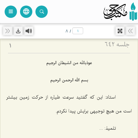
language
view_headline
close
search
8
/
جلسه ۶۴۲
1
عوذباللَه من الشیطان الرجیم
بسم الله الرحمن الرحیم
استاد: این كه گفتید سرعت طیاره از حركت زمین بیشتر
است من هیچ توجیهی برایش پیدا نكردم.
تلمیذ: ...