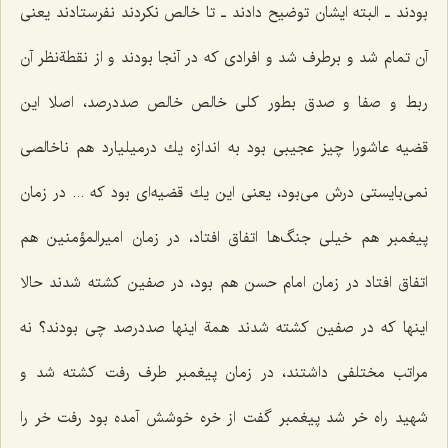
بودند ـ البته ایشان توضیح دادند ـ تا خالص نكردند نفرستادند یعنی
آن تمام شد و برطرف شد و افرادی كه در آنجا بودند و از نقطةنظر آن
ربط و صفا و صدق بطور كلی خالص خالص صددرصد، اصلا این
قضیه عاشورا چیز عجیبی بود به اندازه یك درمیلیارد هم ناخالصی
نمی‌بایستی درش می‌بود، یعنی این یك قضیه‌ای بود كه ... در زمان
پیغمبر هم خیلی جنگ‌ها اتفاق افتاد، در زمان امیرالمؤمنین هم
اتفاق افتاد در زمان امام حسن هم بود، در صفین كشته شدند حالا
اینها كه در صفین كشته شدند همة اینها صددرصد چی بودند؟ نه
مراتب مختلفی داشتند، در زمان پیغمبر طرف رفت كشته شد و
شهید راه خر شد پیغمبر گفت از خره خوشش آمده بود رفت خر را