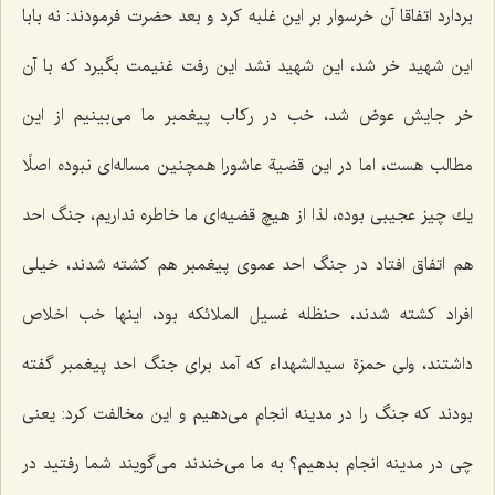
بردارد اتفاقا آن خرسوار بر این غلبه كرد و بعد حضرت فرمودند: نه بابا
این شهید خر شد، این شهید نشد این رفت غنیمت بگیرد كه با آن
خر جایش عوض شد، خب در ركاب پیغمبر ما می‌بینیم از این
مطالب هست، اما در این قضیة عاشورا همچنین مساله‌ای نبوده اصلًا
یك چیز عجیبی بوده، لذا از هیچ قضیه‌ای ما خاطره نداریم، جنگ احد
هم اتفاق افتاد در جنگ احد عموی پیغمبر هم كشته شدند، خیلی
افراد كشته شدند، حنظله غسیل الملائكه بود، اینها خب اخلاص
داشتند، ولی حمزة سیدالشهداء كه آمد برای جنگ احد پیغمبر گفته
بودند كه جنگ را در مدینه انجام می‌دهیم و این مخالفت كرد: یعنی
چی در مدینه انجام بدهیم؟ به ما می‌خندند می‌گویند شما رفتید در