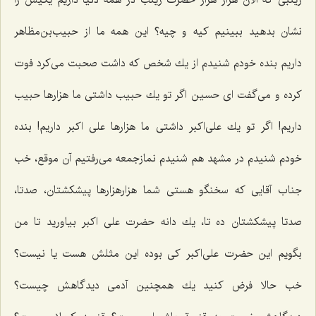
زینبی كه الان هزار هزار حضرت زینب در همة دنیا داریم یكیش را
نشان بدهید ببینیم كیه و چیه؟ این همه ما از حبیب‌بن‌مظاهر
داریم بنده خودم شنیدم از یك شخص كه داشت صحبت می‌كرد فوت
كرده و می‌گفت ای حسین اگر تو یك حبیب داشتی ما هزارها حبیب
داریم! اگر تو یك علی‌اكبر داشتی ما هزارها علی اكبر داریم! بنده
خودم شنیدم در مشهد هم شنیدم نمازجمعه می‌رفتیم آن موقع، خب
جناب آقایی كه سخنگو هستی شما هزارهزارها پیشكشتان، صدتا،
صدتا پیشكشتان ده تا، یك دانه حضرت علی اكبر بیاورید تا من
بگویم این حضرت علی‌اكبر كی بوده این مثلش هست یا نیست؟
خب حالا فرض كنید یك همچنین آدمی دیدگاهش چیست؟