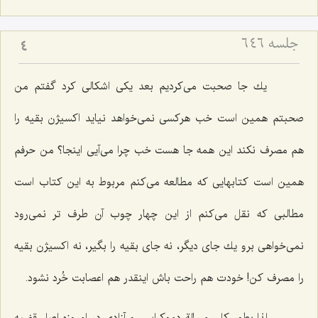
جلسه ۶۴۶
4
یك جا صحبت می‌كردیم بعد یكی اشكالی كرد گفتم من
صحبتم همین است خب هركسی نمی‌خواهد نیاید اكسیژن بقیه را
هم مصرف نكند این همه جا هست خب چرا می‌آیی اینجا؟ من حرفم
همین است كتابهایی كه مطالعه می‌كنم مربوط به این كتاب است
مطالبی كه نقل می‌كنم از این چهار چوب آن طرف تر نمی‌رود
نمی‌خواهی برو یك جای دیگر، نه جای بقیه را بگیر، نه اكسیژن بقیه
را مصرف كن! خودت هم راحت باش اینقدر هم اعصابت خُرد نشود.
لذا بطور كلی مسالة دموكراسی و آزادی در امروزه اصل قضیه