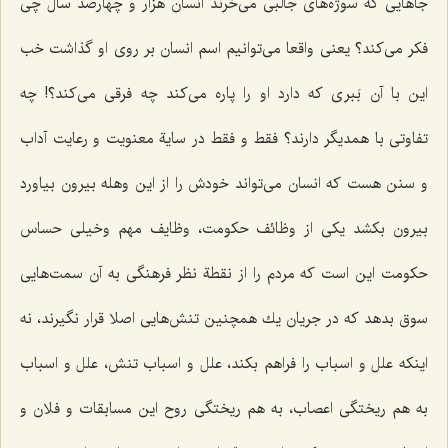
جاهایی كه سوژه‌های جالبی می‌خرند انسان هزار و چهارصد سال چی
فكر می‌كند؟ یعنی واقعا می‌توانیم اسم انسان بر روی او گذاشت خب
این با آن بَبری كه دارد او را پاره می‌كند چه فرقی می‌كند؟! چه
تفاوتی با همدیگر دارند؟ فقط و فقط در سایة معنویت و رعایت آداب
و سنن هست كه انسان می‌تواند خودش را از این وهله بیرون بیاورد
بیرون بكشد یكی از وظائف حكومت، وظایف مهم وخیلی حساس
حكومت این است كه مردم را از نقطة نظر فرهنگی به آن سمت‌هایی
سوق بدهد كه در جریان یك همچنین تنش‌هایی اصلا قرار نگیرند، نه
اینكه علل و اسباب را فراهم بكند، علل و اسباب تنش، علل و اسباب
به هم ریختگی اعصاب، به هم ریختگی روح این مسابقات و فلان و