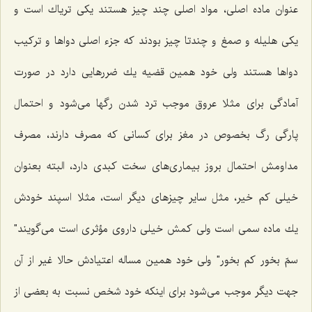
عنوان ماده اصلی، مواد اصلی چند چیز هستند یكی تریاك است و
یكی هلیله و صمغ و چندتا چیز بودند كه جزء اصلی دواها و تركیب
دواها هستند ولی خود همین قضیه یك ضررهایی دارد در صورت
آمادگی برای مثلا عروق موجب ترد شدن رگها می‌شود و احتمال
پارگی رگ بخصوص در مغز برای كسانی كه مصرف دارند، مصرف
مداومش احتمال بروز بیماری‌های سخت كبدی دارد، البته بعنوان
خیلی كم خیر، مثل سایر چیزهای دیگر است، مثلا اسپند خودش
یك ماده سمی است ولی كمش خیلی داروی مؤثری است می‌گویند"
سمّ بخور كم بخور" ولی خود همین مساله اعتیادش حالا غیر از آن
جهت دیگر موجب می‌شود برای اینكه خود شخص نسبت به بعضی از