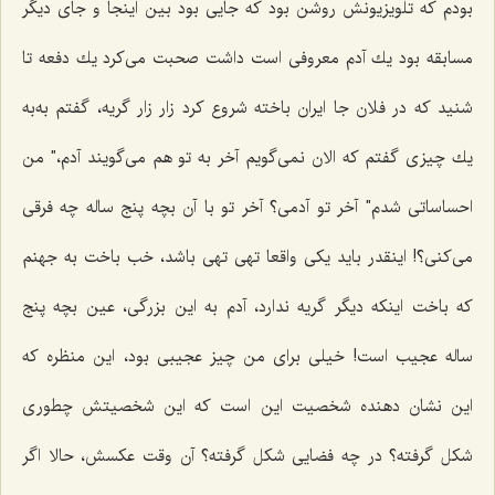
بودم كه تلویزیونش روشن بود كه جایی بود بین اینجا و جای دیگر
مسابقه بود یك آدم معروفی است داشت صحبت می‌كرد یك دفعه تا
شنید كه در فلان جا ایران باخته شروع كرد زار زار گریه، گفتم به‌به
یك چیزی گفتم كه الان نمی‌گویم آخر به تو هم می‌گویند آدم،" من
احساساتی شدم" آخر تو آدمی؟ آخر تو با آن بچه پنج ساله چه فرقی
می‌كنی؟! اینقدر باید یكی واقعا تهی تهی باشد، خب باخت به جهنم
كه باخت اینكه دیگر گریه ندارد، آدم به این بزرگی، عین بچه پنج
ساله عجیب است! خیلی برای من چیز عجیبی بود، این منظره كه
این نشان دهنده شخصیت این است كه این شخصیتش چطوری
شكل گرفته؟ در چه فضایی شكل گرفته؟ آن وقت عكسش، حالا اگر