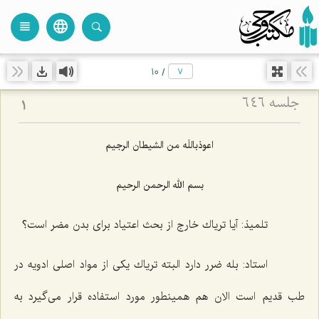
language
view_headline
close
search
10
/
جلسه ۶۴۶
1
اعوذباللَه من الشیطان الرجیم
بسم الله الرحمن الرحیم
تلمیذ: آیا تریاك خارج از بحث اعتیاد برای بدن مضر است؟
استاد: بله ضرر دارد البته تریاك یكی از مواد اصلی ادویه در
طب قدیم است الان هم همینطور مورد استفاده قرار می‌گیرد به