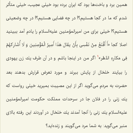
همین برد و باخت‌ها بود كه ایران برده بود خیلی عجیب، خیلی متأثر
شدم كه ما در كجا هستیم؟! در چه فضایی هستیم؟! در چه وضعیتی
هستیم؟! خیلی برای من امیرالمؤمنین علیه‌السلام را یادم آمد ببینید
اصلا كجا
«أَ أَقْنَعُ مِنْ نَفْسِی بِأَنْ یقَالَ هَذَا أَمِیرُ الْمُؤْمِنِینَ وَ لَا أُشَارِکهُمْ
فِی مَکارِهِ الدَّهْر»
اگر من در اینجا باشم و در آن طرف یك زن یهودی
1
را بیایند خلخال از پایش ببرند و مورد تعرض قرارش بدهند بعد
حضرت به مردم می‌گوید اگر از این مصیبت بمیرید خیلی رواست كه
یك زنی را در فلان جا در سرحدات مملكت حكومت امیرالمؤمنین
علیه‌السلام یك زنی را آنجا آمدند یك خلخال در آوردند این رفته بالای
منبر می‌گوید: به شما مرد می‌گویند و زنده‌اید؟