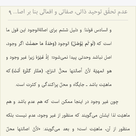
عدم تحقّق توحید ذاتی، صفاتی و افعالی بنا بر اصالةالماهیّة
9
و السادس قولنا:
و دلیل ششم برای اصالةالوجود این قول ما
است که
(لَو ْلَم یُؤَصَّلْ)
الوجود
(وَحْدَةٌ مَا حصَلَتْ
اگر وجود،
اصل نباشد وحدتی پیدا نمی‌شود؛
إذْ غَیْرُهُ
زیرا غیر وجود
و
هو المهیّة لأنَّ أصالتها محلُّ النزاع،
(مَثَارَ کَثْرَةٍ أتَتْ)
.
که
ماهیّت باشد ـ جایگاه و محلّ پراکندگی و کثرت است.
چون غیر وجود در اینجا ممکن است که هم عدم باشد و هم
ماهیّت لذا ایشان می‌گویند که منظور از غیر وجود، عدم نیست بلکه
منظور از آن، ماهیّت است؛ و بعد می‌گویند: «
لأنَّ اصالتها محلّ