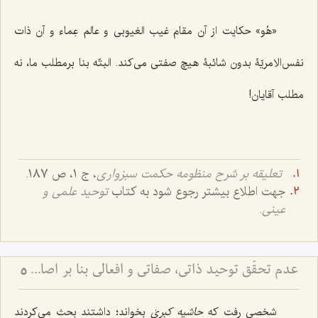
«هُو» حکایت از آن مقام غیب الغیوبی و عالم عِماء و آن ذات
نفس‌الامریّۀ بدون شائبۀ هیچ صفتی می‌کند. البتّه بنا برمطلب ما، نه
مطلب آقایان!
تعلیقه بر شرح منظومه حکمت سبزواری
، ج 1، ص 187.
جهت اطلاع بیشتر رجوع شود به کتاب
توحید علمی و
عینی
.
عدم تحقّق توحید ذاتی، صفاتی و افعالی بنا بر اصالةالماهیّة
5
شخصی رفت که
حاشیه کبریٰ
بخواند؛ داشتند بحث می‌کردند