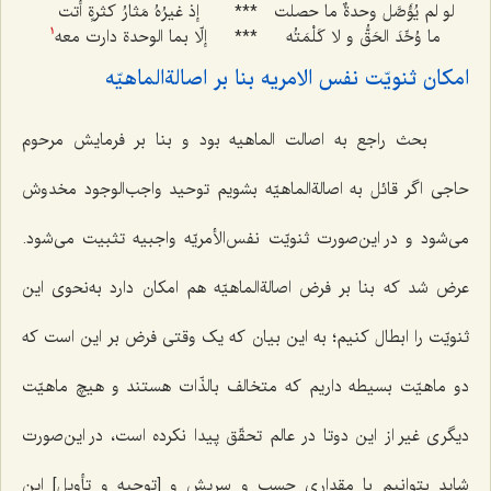
لو لم یُؤَصَّل وحدةٌ ما حصلت
***
إذ غیرُهُ مَثارُ کثرةٍ أَتت
ما وُحِّدَ الحَقُّ و لا کَلْمَتُه
***
إلّا بما الوحدة دارت معه
1
امکان ثنویّت نفس الامریه بنا بر اصالةالماهیّه
بحث راجع به اصالت الماهیه بود و بنا بر فرمایش مرحوم
حاجی اگر قائل به اصالةالماهیّه بشویم توحید واجب‌الوجود مخدوش
می‌شود و در این‌صورت ثنویّت نفس‌الأمریّه واجبیه تثبیت می‌شود.
عرض شد که بنا بر فرض اصالةالماهیّه هم امکان دارد به‌نحوی این
ثنویّت را ابطال کنیم؛ به این بیان که یک وقتی فرض بر این است که
دو ماهیّت بسیطه داریم که متخالف بالذّات هستند و هیچ ماهیّت
دیگری غیر از این دوتا در عالم تحقّق پیدا نکرده است، در این‌صورت
شاید بتوانیم با مقداری چسب و سریش و [توجیه و تأویل] این