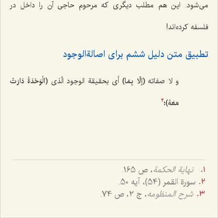
می‌شود. این هم مطلب دیگری که مرحوم حاجی آن را داخل در
فلسفه کرده‌اند!
تطبیق متن دلیل ششم برای اصالةالوجود
و لا صفاته
(إلّا بِمَا)
أی بحقیقة الوجود الّذی
(الْوَحْدَةُ دَارَتْ
مَعَهُ)
؛
3
نهایة الحکمة
، ص 165.
سورة القمر (54)، آیه 50.
شرح المنظومه
، ج 2، ص 74.