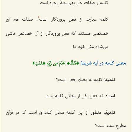
کلمه و صفات حقّ به‌واسطۀ وجود است.
کلمه عبارت از فعل پروردگار است
. صفات هم آن
1
خصائصی هستند که فعل پروردگار از آن خصائص ناشی
می‌شود مثل خود ما.
﴿فَتَلَقَّیٰ ءَادَمُ مِن رَّبِّهِ کَلِمٰتٍ﴾
معنی کلمه در آیه شریفۀ
تلمیذ
: کلمه به معنای فعل است؟
استاد
: نه، فعل یکی از معانی کلمه است.
تلمیذ
: منظور از این کلمه همان کلمه‌ای است که در قرآن
مطرح شده است؟