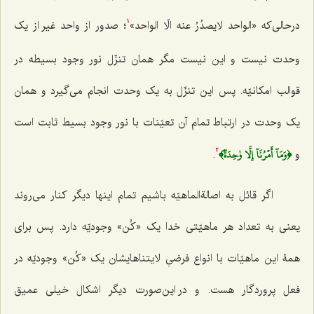
درحالی‌که
«الواحد لایصدُرُ عنه الّا الواحد»
؛
صدور از واحد غیر از یک
1
وحدت نیست و این نیست مگر همان تنزّل نور وجود بسیطه در
قوالب امکانیّه. پس این تنزّل به یک وحدت انجام می‌گیرد و همان
یک وحدت در ارتباط تمام آن تعیّنات با نور وجود بسیط ثابت است
﴿وَمَآ أَمۡرُنَآ إِلَّا وٰحِدَةٞ﴾
و
.
2
اگر قائل به اصالةالماهیّه باشیم تمام اینها دیگر کنار می‌روند
یعنی به تعداد هر ماهیّتی خدا یک «کُن» وجودیّه دارد. پس برای
همۀ این ماهیّات با انواع فرضیِ لایتناهایشان یک «کُن» وجودیّه در
فعل پروردگار هست. و در این‌صورت دیگر اشکال خیلی عمیق