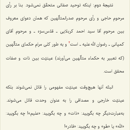
نتیجۀ دوم:
اینکه توحید صفاتی متحقّق نمی‌شود. بنا بر رأی
مرحوم حاجی و رأی مرحوم صدرالمتألّهین که همان دعوای معروف
بین مرحوم آقا سید احمد کربلایی ـ قدّس‌سرّه ـ و مرحوم آقای
کمپانی ـ رضوان الله علیه ـ است
و به ‌طور کلی مرام حکمای متألّهین
2
(که تعبیر به حکماء متألّهین می‌آورند) عینیّت بین ذات و صفات
محقق است.
البتّه آنها هیچ‌وقت عینیّت مفهومی را قائل نمی‌شوند بلکه
عینیّت خارجی و مصداقی را به عنوان وحدت قائل می‌شوند.
به‌عبارت‌دیگر چه بگویید: «ذات» و چه بگویید: «علیم»! چه بگویید:
«الله» یا «هُو» و چه بگویید: «قادر»!