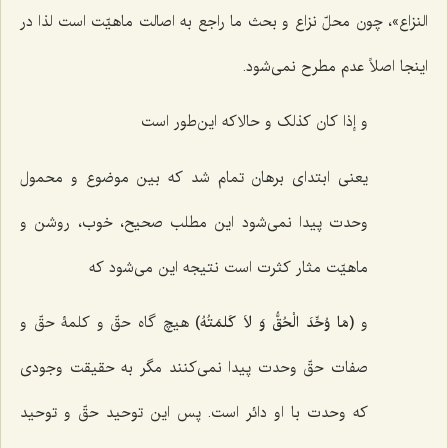
النزاع
»، چون محلّ نزاع و بحث ما راجع به اصالت ماهیّت است لذا در
اینجا اصلاً عدم مطرح نمی‌شود.
و إذا کان کذلک
و حالاکه این‌طور است
یعنی ابتدای برهان تمام شد که بین موضوع و محمول
وحدت پیدا نمی‌شود این مطلب صحیح، خوب، روشن و
ماهیّت مثار کثرت است نتیجه این می‌شود که
و
(مَا وُحِّدَ الْحُقُّ وَ لاَ کَلمَتُهُ)
هیچ گاه حقّ و کلمۀ حقّ و
صفات حقّ وحدت پیدا نمی‌کنند مگر به حقیقت وجودی
که وحدت با او دائر است. پس این توحید حقّ و توحید