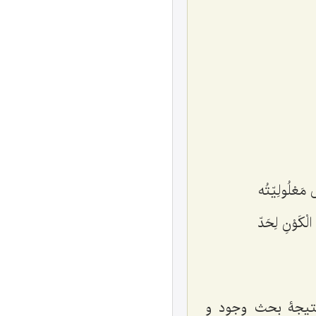
مَعْلُولِیّتُه
لْکَوْنِ لِحَدّ
 نتیجۀ بحث وجود و