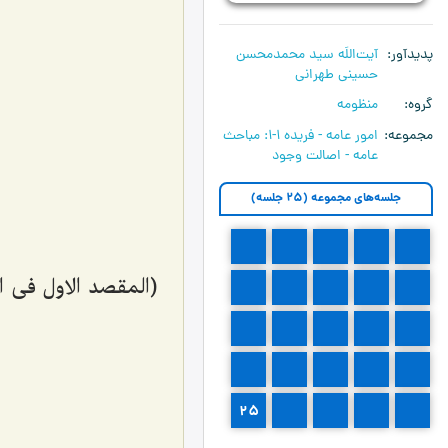
پدیدآور
آیت‌اللَه سید محمدمحسن
حسینی طهرانی
گروه
منظومه
مجموعه
امور عامه - فریده ۱-۱:‌ مباحث
عامه - اصالت وجود
جلسه‌های مجموعه (25 جلسه)
5
4
3
2
1
(المقصد الاول فی امو
10
9
8
7
6
15
14
13
12
11
20
19
18
17
16
25
24
23
22
21