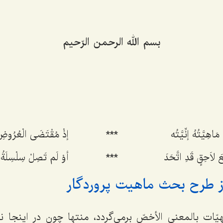
بسم الله الرحمن الرّحیم
مَاهِیَّتُهُ إنِّیَّتُه
***
إذْ مُقْتَضَی الْعُرُوضِ 
َ لاَحِقٍ قَدِ اتَّحَدَ
***
أوْ لَم تَصِلْ سِلْسِلَةُ ا
طرح بحث ماهیت پروردگار
یّات بالمعنی الأخصّ برمی‌گردد، منتها چون در اینجا