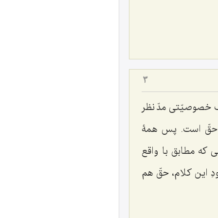
3
ک خصوصیّتی مدّ نظر
شد حقّ است. پس همۀ
ی که مطابق با واقع
ِ این کلام، حقّ هم