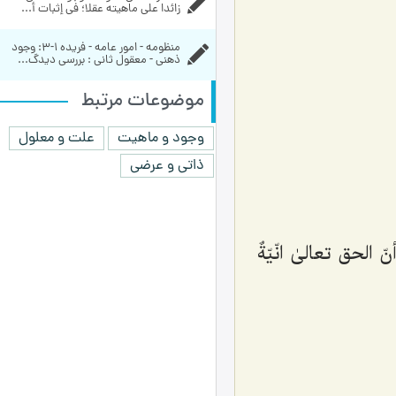
زائدا علی ماهيته عقلا؛ في إثبات أ...
منظومه - امور عامه - فریده ۱-۳:‌ وجود 
ذهنی - معقول ثانی : بررسی دیدگ...
موضوعات مرتبط
وجود و ماهیت
علت و معلول
ذاتی و عرضی
الحق تعالیٰ انّیّةٌ