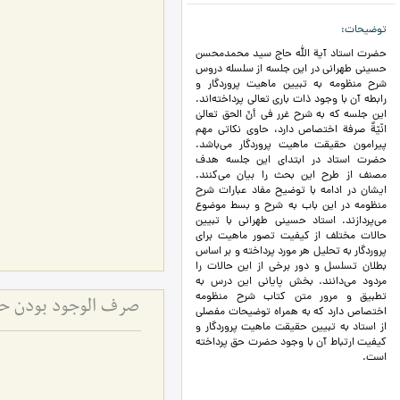
توضیحات
حضرت استاد آیة الله حاج سید محمدمحسن
حسینی طهرانی در این جلسه از سلسله دروس
شرح منظومه به تبیین ماهیت پروردگار و
رابطه آن با وجود ذات باری تعالی پرداخته‌اند.
این جلسه که به شرح غرر فی أنّ الحق تعالیٰ
انّیّةٌ صرفة اختصاص دارد، حاوی نکاتی مهم
پیرامون حقیقت ماهیت پروردگار می‌باشد.
حضرت استاد در ابتدای این جلسه هدف
مصنف از طرح این بحث را بیان می‌کنند.
ایشان در ادامه با توضیح مفاد عبارات شرح
منظومه در این باب به شرح و بسط موضوع
می‌پردازند. استاد حسینی طهرانی با تبیین
حالات مختلف از کیفیت تصور ماهیت برای
پروردگار به تحلیل هر مورد پرداخته و بر اساس
بطلان تسلسل و دور برخی از این حالات را
مردود می‌دانند. بخش پایانی این درس به
تطبیق و مرور متن کتاب شرح منظومه
صرف الوجود بودن حق 
اختصاص دارد که به همراه توضیحات مفصلی
از استاد به تبیین حقیقت ماهیت پروردگار و
کیفیت ارتباط آن با وجود حضرت حق پرداخته
است.