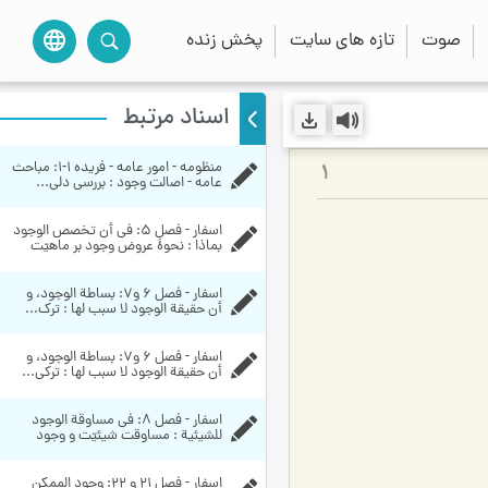
صوت
تازه های سایت
پخش زنده
language
اسناد مرتبط
منظومه - امور عامه - فریده ۱-۱:‌ مباحث 
1
عامه - اصالت وجود : بررسی دلی...
اسفار - فصل 5: في أن تخصص الوجود 
بماذا : نحوۀ عروض وجود بر ماهیّت
اسفار - فصل 6 و7: بساطة الوجود، و 
أن حقيقة الوجود لا سبب لها : ترک...
اسفار - فصل 6 و7: بساطة الوجود، و 
أن حقيقة الوجود لا سبب لها : ترکی...
اسفار - فصل 8: في مساوقة الوجود 
للشيئية : مساوقت شیئیّت و وجود
اسفار - فصل 21 و 22: وجود الممكن 