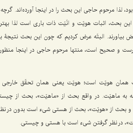
، لذا مرحوم حاجی این بحث را در اینجا آورده‌اند. گرچه
ین بحث، اثبات هویّت و انّیّت ذات باری است لذا بهتر 
أخصّ بیاورند. البتّه عرض کردیم که چون این بحث نتیجۀ 
درست و صحیح است، منتها مرحوم حاجی در اینجا منظور
ّت همان هویّت است؛ هویّت یعنی همان تحقّق خارجی ب
ّه به ماهیّت. در واقع بحث از «ماهیّت»، بحث از چی
و بحث از «هویّت»، بحث از هستی شیء است بدون در نظ
ت»، در نظر گرفتن شیء است با هستی و چیستی.