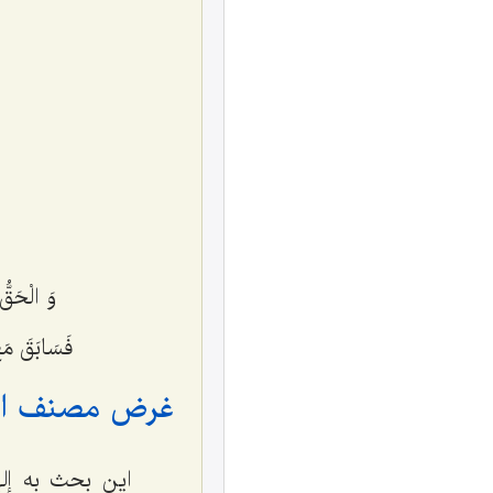
وَ الْحَقُّ 
فَسَابَقَ مَع
غرض مصنف از 
این بحث به إله