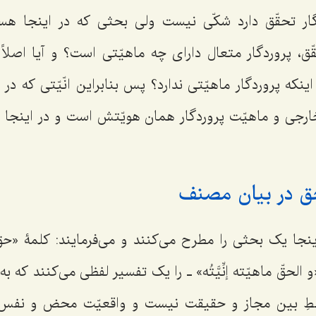
دگار تحقّق دارد شکّی نیست ولی بحثی که در اینجا ه
ق، پروردگار متعال دارای چه ماهیّتی است؟ و آیا اصلاً
اینکه پروردگار ماهیّتی ندارد؟ پس بنابراین انّیّتی که د
رجی و ماهیّت پروردگار همان هویّتش است و در اینجا 
ق در بیان مصنف
ینجا یک بحثی را مطرح می‌کنند و می‌فرمایند: کلمۀ «ح
الحقّ ماهیّته إنِّیَّتُه» ـ را یک تفسیر لفظی می‌کنند که 
خلطِ بین مجاز و حقیقت نیست و واقعیّت محض و نفس‌الأ