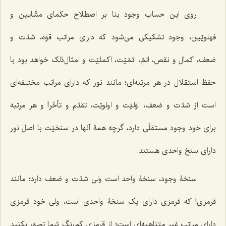
روی این حساب وجود بنا بر اصطلاح حکمای مشّایین و
فهلویّین، وجود تشکیکی می‌شود که دارای مراتب قوّه، شدّت و
ضعف، کمال و نقص، اتمّ، اتمّیّت، اکملیّت و امثال‌ذلک خواهد بود با
حفظ استقلال در هر مرتبه‌ای؛ مانند نور که دارای مراتب مختلفه‌ای
است از شدّت و ضعف، اوّلیّت و اولویّت، تقدّم و تأخّر! و هر مرتبه
برای خود وجود مستقلّی دارد، گرچه همۀ آنها در سنخیّت با اصل نور
دارای سنخ واحدی هستند.
سنخۀ وجود، سنخۀ واحد است ولی شدّت و ضعف دارد؛ مانند
قرمزی! که قرمزی دارای یک سنخۀ واحدی است، ولی خود قرمزی
دارای مراتب غیر متناهیه‌ای است؛ از قرمزی کم‌رنگ شما تصوّر بکنید