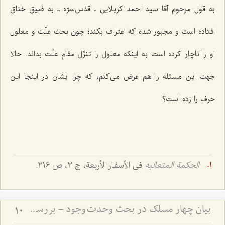
به قول مرحوم آقا سید احمد کربلایی ـ قدّس‌سرّه ـ به ضیق خناق
افتاده است و مجبور شده که اعتراف بکند؛ چون بحث علّت و معلول
او را ناچار کرده است به اینکه معلول را تنزّل مقام علّت بداند. حالا
جهت این مسئله را هم عرض می‌کنم، که چرا ایشان در اینجا این
حرف را زده است؟
الحکمة المتعالیه
فی الأسفار الأربعة، ج 2، ص 216.
بیان چهار مسلک در بحث وحدت وجود - بررسی مسلک حق در موضوع وحدت وجود
10