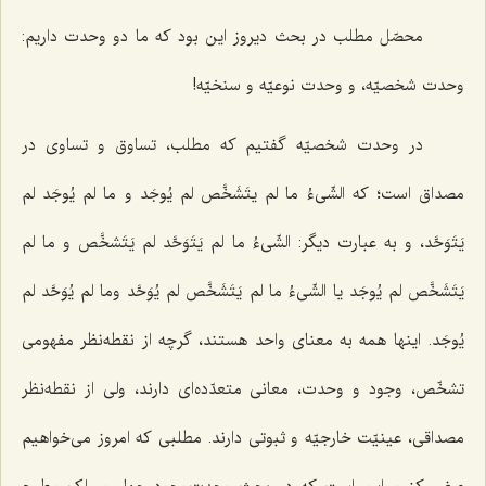
محصّل مطلب در بحث دیروز این بود که ما دو وحدت داریم:
وحدت شخصیّه، و وحدت نوعیّه و سنخیّه!
در وحدت شخصیّه گفتیم که مطلب، تساوق و تساوی در
مصداق است؛ که
الشّیءُ ما لم یتَشَخَّص لم یُوجَد و ما لم یُوجَد لم
یَتَوَحَّد،
و به عبارت دیگر:
الشّیءُ ما لم یَتَوَحَّد لم یَتَشخَّص و ما لم
یَتَشَخَّص لم یُوجَد
یا
الشّیءُ ما لم یَتَشَخَّص لم یُوَحَّد وما لم یُوَحَّد لم
یُوجَد
. اینها همه به معنای واحد هستند، گرچه از نقطه‌نظر مفهومی
تشخّص، وجود و وحدت، معانی متعدّده‌ای دارند، ولی از نقطه‌نظر
مصداقی، عینیّت خارجیّه و ثبوتی دارند. مطلبی که امروز می‌خواهیم