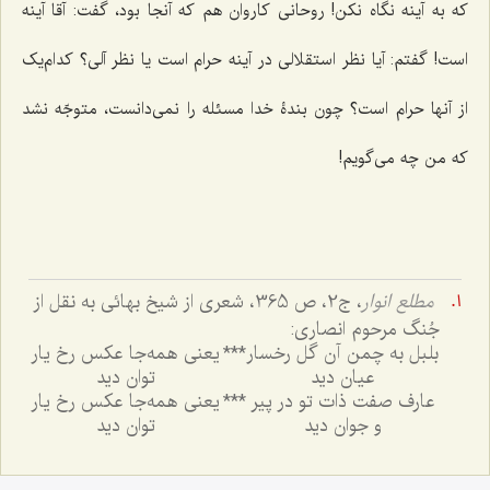
که به آینه نگاه نکن! روحانی کاروان هم که آنجا بود، گفت: آقا آینه
است! گفتم: آیا نظر استقلالی در آینه حرام است یا نظر آلی؟ کدام‌یک
از آنها حرام است؟ چون بندۀ خدا مسئله را نمی‌دانست، متوجّه نشد
که من چه می‌گویم!
مطلع انوار
، ج‌2، ص 365، شعری از شیخ بهائی به نقل از
جُنگ مرحوم انصاری‌:
بلبل به چمن آن گل رخسار
***
یعنی همه‌جا عکس رخ یار
عیان دید
توان دید
عارف صفت ذات تو در پیر
***
یعنی همه‌جا عکس رخ یار
و جوان دید
توان دید