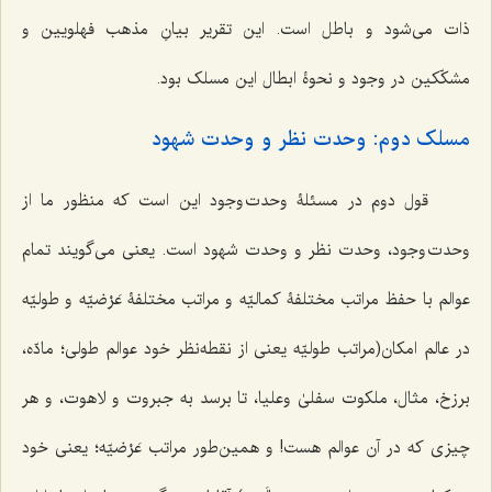
ذات می‌شود و باطل است. این تقریر بیانِ مذهب فهلویین و
مشکّکین در وجود و نحوۀ ابطال این مسلک بود.
مسلک دوم: وحدت نظر و وحدت شهود
قول دوم در مسئلۀ وحدت وجود این است که منظور ما از
وحدت وجود، وحدت نظر و وحدت شهود است. یعنی می‌گویند تمام
عوالم با حفظ مراتب مختلفۀ کمالیّه و مراتب مختلفۀ عَرْضیّه و طولیّه
در عالم امکان(مراتب طولیّه یعنی از نقطه‌نظر خود عوالم طولی؛ مادّه،
برزخ، مثال، ملکوت سفلیٰ وعلیا، تا برسد به جبروت و لاهوت، و هر
چیزی که در آن عوالم هست! و همین‌طور مراتب عَرْضیّه؛ یعنی خود