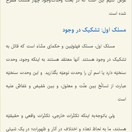
عرض کنیم این است که در بحث وحدت وجود چهار مسلک مطرح
شده است.
مسلک اول: تشکیک در وجود
مسلک اول، مسلک فهلویّین و حکمای مشّاء است که قائل به
تشکیک در وجود هستند. آنها معتقد هستند به اینکه وجود، وحدت
سنخیّه دارد یا اسم آن را وحدت نوعیّه بگذارید. و این وحدت سنخیّه
عبارت از تسانُخ بین علّت و معلول، و بین مُفیض و مُفاضٌ علیه
است.
ولی با توجه به اینکه تکثّرات خارجی، تکثّرات واقعی و حقیقیّه
هستند، ما به لحاظ تعدّد و اختلاف در آثار و ظهورات؛ در یک شیئی