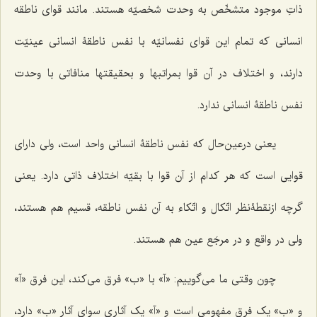
ذاتِ موجود متشخّص به وحدت شخصیّه هستند. مانند قوای ناطقه
انسانی که تمام این قوای نفسانیّه با نفس ناطقۀ انسانی عینیّت
دارند، و اختلاف در آن قوا بمراتبها و بحقیقتها منافاتی با وحدت
نفس ناطقۀ انسانی ندارد.
یعنی درعین‌حال که نفس ناطقۀ انسانی واحد است، ولی دارای
قوایی است که هر کدام از آن قوا با بقیّه اختلاف ذاتی دارد. یعنی
گرچه ازنقطۀنظر اتّکال و اتّکاء به آن نفس ناطقه، قسیم هم هستند،
ولی در واقع و در مرجَع عین هم هستند.
چون وقتی ما می‌گوییم: «آ» با «ب» فرق می‌کند، این فرق «آ»
و «ب» یک فرق مفهومی است و «آ» یک آثاری سوای آثار «ب» دارد،