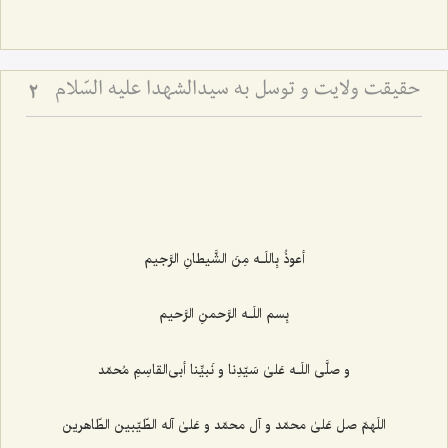
حقیقت ولایت و توسل به سیدالشهدا علیه السّلام
2
أعوذُ بِاللَـه مِنَ الشَّیطانِ الرَّجیم
بِسم اللَـه الرَّحمنِ الرَّحیم
و صلَّی اللَـه عَلیٰ سَیّدِنا و نَبیِّنا أبی‌القاسِمِ مُحمّد
اللَهمّ صل عَلیٰ محمّد و آل محمّد و عَلیٰ آله الطّیّبین الطّاهرین