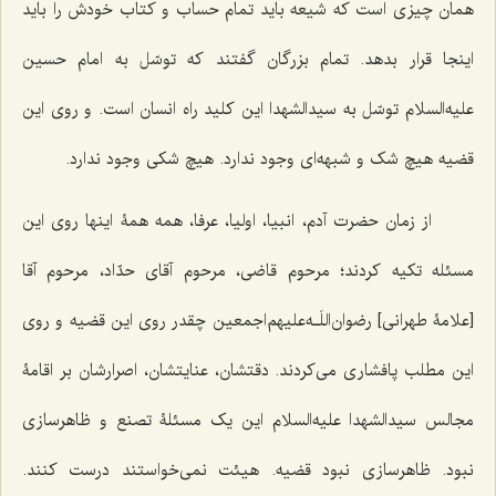
همان چیزی است که شیعه باید تمام حساب‌ و کتاب خودش را باید
اینجا قرار بدهد. تمام بزرگان گفتند که توسّل به امام حسین
علیه‌السلام توسّل به سیدالشهدا این کلید راه انسان است. و روی این
قضیه هیچ شک و شبهه‌ای وجود ندارد. هیچ شکی وجود ندارد.
از زمان حضرت آدم، انبیا، اولیا، عرفا، همه همۀ اینها روی این
مسئله تکیه کردند؛ مرحوم قاضی، مرحوم آقای حدّاد، مرحوم آقا
[علامۀ طهرانی] رضوان‌اللَـه‌علیهم‌اجمعین چقدر روی این قضیه و روی
این مطلب پافشاری می‌کردند. دقتشان، عنایتشان، اصرارشان بر اقامۀ
مجالس سیدالشهدا علیه‌السلام این یک مسئلۀ تصنع و ظاهرسازی
نبود. ظاهرسازی نبود قضیه. هیئت نمی‌خواستند درست کنند.