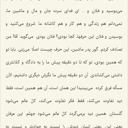
می‌بوسید و فلان و ... ای فدای سرت جان و مال و ماشین ما،
نمی‌دانم هم زندگی و هم كار و هم كاشانه ما. شروع می‌كنید و
بوسیدن و فلان این حرفها، كجا بودی؟ فلان بودی. می‌گوید: آقا! من
تصادف كردم. گور پدر ماشین، این حرف چیست اصلًا می‌زنی. بابا تو
كه همین بودی، تو كه تا دو دقیقه پیش ما را به دادگاه و كلانتری
داشتی می‌كشاندی. آن دو دقیقه پیش ما نگرش دیگری داشتیم، الآن
مسأله فرق كرده. می‌بینید! این همان است، آن هم همین است، فقط
دید تفاوت می‌كند، فقط فكر تفاوت می‌كند، كلّ عالم می‌شود
گلستان. همین دید برمی‌گردد كلّ عالم می‌شود جهنّم. این عرفان
یعنی این. یعنی انسان دیدش را نسبت به حوادث و نسبت به