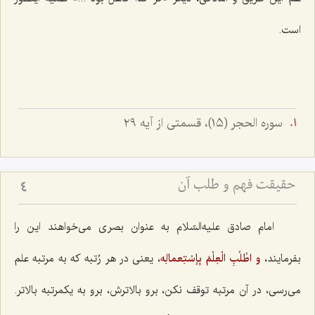
است.
سوره الحجر (١٥)، قسمتى از آيه ٢٩
حقیقت فهم و طلب آن‏
4
امام صادق علیه‌السّلام به عنوان بصری می‌خواهند این را
بفرمایند،
و اطْلُبِ الْعِلْمَ بِإسْتِعمالِه‌
، یعنی در هر رُتبه كه به مرتبه علم
می‌رسی، در آن مرتبه توقف نكن، برو بالاترش، برو به یكمرتبه بالاتر.