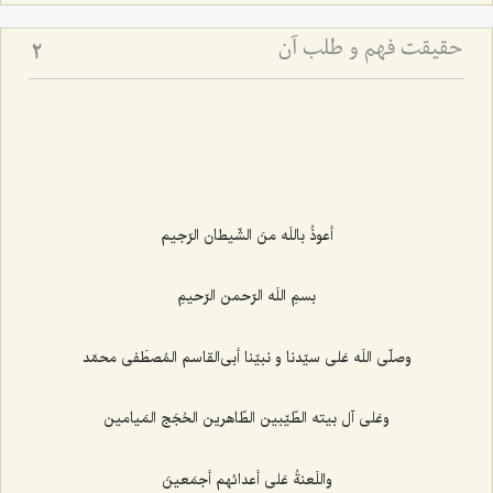
حقیقت فهم و طلب آن‏
2
أعوذُ باللَه منَ الشّيطان الرّجيم‌
بسمِ اللَه الرّحمن الرّحيمِ‌
وصلّى اللَه عَلى سيّدنا و نبيّنا أبى‌القاسم المُصطَفى محمّد
وعَلى آل بيته الطّيّبين الطّاهرين الحُجَج المَيامين‌
واللَعنةُ عَلى أعدائهم أجمَعينَ‌