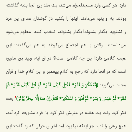
دارد. هر كسی وارد مسجدالحرام می‌شد، یك مقداری آنجا پنبه گذاشته
بودند، به او پنبه می‌دادند: اینها را بكنید دز گوشتان صدای این مرد
را نشنوید. بگذار بشنوند! بگذار بشنوند، انتخاب كنند. معلوم می‌شود
می‌دانستند. وقتی با هم اجتماع می‌كردند به هم می‌گفتند: این
عجب كلامی دارد! این چه كلامی است!؟ در آن آیه، ولید بن مغیره
است كه در آنجا دارد كه راجع به كلام پیغمبر و این كلام خدا و قرآن
(إِنَّهُ فَكَّرَ وَ قَدَّرَ* فَقُتِلَ كَيْفَ قَدَّرَ* ثُمَّ قُتِلَ كَيْفَ قَدَّرَ* ثُمَّ
مجید می‌گوید:
نَظَرَ* ثُمَّ عَبَسَ وَ بَسَرَ* ثُمَّ أَدْبَرَ وَ اسْتَكْبَرَ* فَقالَ إِنْ هذا إِلَّا سِحْرٌ يُؤْثَرُ)
رفت
2
فكر كرد، رفت یك هفته در منزلش فكر كرد، با افراد مشورت كرد آمد،
هیچ راهی را ندید جز اینكه بپذیرد، آمد آخرین حرفی كه زد گفت: این