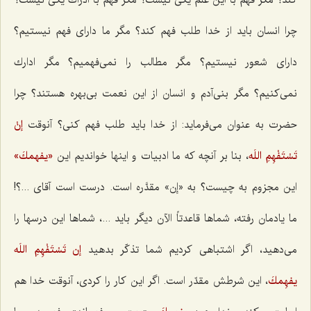
كند؟ مگر فهم با این علم یكی نیست؟ مگر فهم با ادراك یكی نیست؟
چرا انسان باید از خدا طلب فهم كند؟ مگر ما دارای فهم نیستیم؟
دارای شعور نیستیم؟ مگر مطالب را نمی‌فهمیم؟ مگر ادارك
نمی‌كنیم؟ مگر بنی‌آدم و انسان از این نعمت بی‌بهره هستند؟ چرا
حضرت به عنوان می‌فرماید: از خدا باید طلب فهم كنی؟ آنوقت‌
إنْ
تَسْتَفْهِمِ اللَه‌
، بنا بر آنچه كه ما ادبیات و اینها خواندیم این‌
«يفهمكَ»
این مجزوم به چیست؟ به «إن» مقدَّره است. درست است آقای ...؟!
ما یادمان رفته، شماها قاعدتاً الآن دیگر باید ...، شماها این درسها را
می‌دهید، اگر اشتباهی كردیم شما تذكّر بدهید
إن تَسْتَفْهِمِ اللَه
يفهِمكَ‌
، این شرطش مقدّر است. اگر این كار را كردی، آنوقت خدا هم