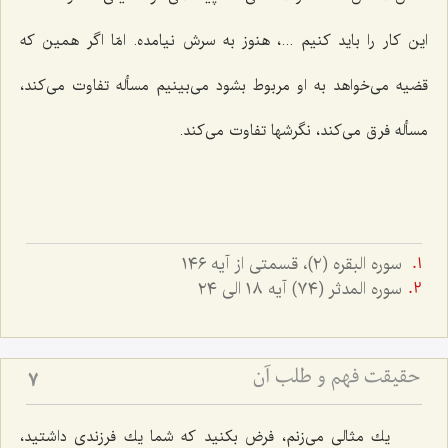
این كار را باید كنیم ...، هنوز به سرش نیامده. امّا اگر همین كه
قضیه می‌خواهد به او مربوط بشود می‌بینیم مسأله تفاوت می‌كند،
مسأله فرق می‌كند، نگرشها تفاوت می‌كند.
سوره البقره (٢)، قسمتى از آيه ١٤٦
سوره المدثر (٧٤) آيه ١٨ الى ٢٤
حقیقت فهم و طلب آن‏
7
یك مثالی می‌زنم، فرض بكنید كه شما یك فرزندی داشتید،