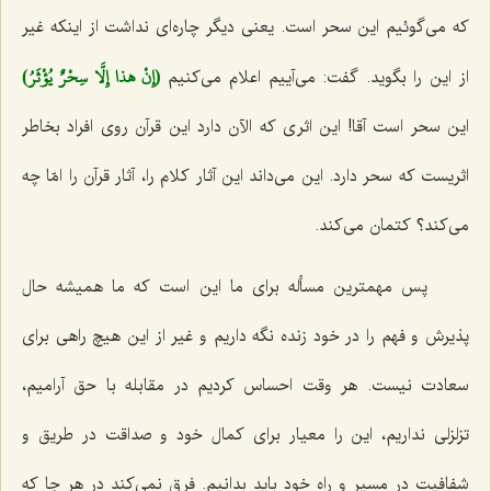
كه می‌گوئیم این سحر است. یعنی دیگر چاره‌ای نداشت از اینكه غیر
(إِنْ هذا إِلَّا سِحْرٌ يُؤْثَرُ)
از این را بگوید. گفت: می‌آییم اعلام می‌كنیم‌
این سحر است آقا! این اثری كه الآن دارد این قرآن روی افراد بخاطر
اثریست كه سحر دارد. این می‌داند این آثار كلام را، آثار قرآن را امّا چه
می‌كند؟ كتمان می‌كند.
پس مهمترین مسأله برای ما این است كه ما همیشه حال
پذیرش و فهم را در خود زنده نگه داریم و غیر از این هیچ راهی برای
سعادت نیست. هر وقت احساس كردیم در مقابله با حق آرامیم،
تزلزلی نداریم، این را معیار برای كمال خود و صداقت در طریق و
شفافیت در مسیر و راه خود باید بدانیم. فرق نمی‌كند در هر جا كه