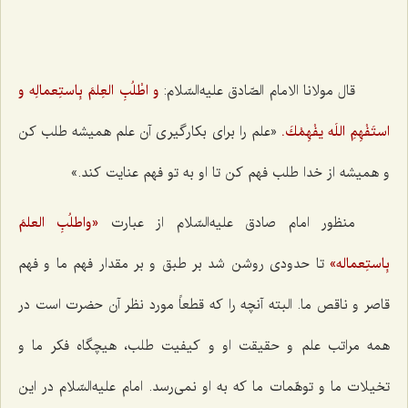
قال مولانا الامام الصّادق عليه‌السّلام:
و اطْلُبِ العِلمَ بِاستِعمالِه و
استَفْهِمِ اللَه يفْهِمْكَ.
«علم را برای بكارگیری آن علم همیشه طلب كن
و همیشه از خدا طلب فهم كن تا او به تو فهم عنایت كند.»
منظور امام صادق علیه‌السّلام از عبارت‌
«واطلُبِ العلمَ
بِاستِعماله»
تا حدودی روشن شد بر طبق و بر مقدار فهم ما و فهم
قاصر و ناقص ما. البته آنچه را كه قطعاً مورد نظر آن حضرت است در
همه مراتب علم و حقیقت او و كیفیت طلب، هیچگاه فكر ما و
تخیلات ما و توهّمات ما كه به او نمی‌رسد. امام علیه‌السّلام در این