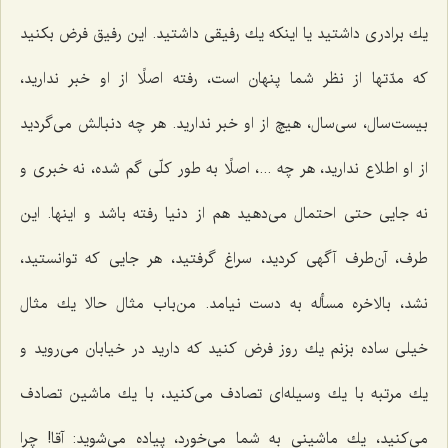
یك برادری داشتید یا اینكه یك رفیقی داشتید. این رفیق فرض بكنید
كه مدّتها از نظر شما پنهان است، رفته اصلًا از او خبر ندارید،
بیست‌سال، سی‌سال، هیچ از او خبر ندارید. هر چه دنبالش می‌گردید
از او اطلاع ندارید، هر چه ...، اصلًا به طور كلّی گم شده، نه خبری و
نه جایی حتی احتمال می‌دهید هم از دنیا رفته باشد و اینها. این
طرف، آن‌طرف آگهی كردید، سراغ گرفتید، هر جایی كه توانستید،
نشد، بالاخره مسأله به دست نیامد. من‌باب مثال حالا یك مثال
خیلی ساده بزنم یك روز فرض كنید كه دارید در خیابان می‌روید و
یك مرتبه با یك وسیله‌ای تصادف می‌كنید، با یك ماشین تصادف
می‌كنید، یك ماشینی به شما می‌خورد، پیاده می‌شوید: آقا! چرا