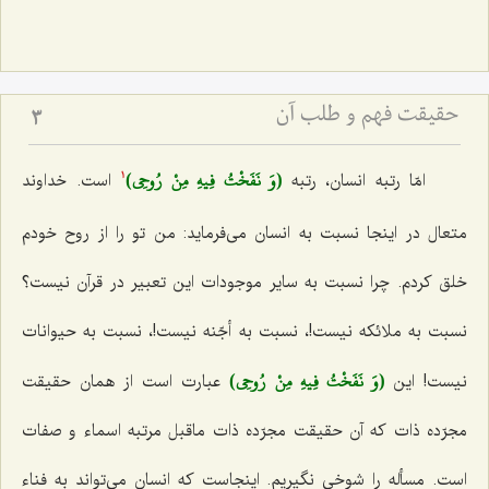
حقیقت فهم و طلب آن‏
3
(وَ نَفَخْتُ فِيهِ مِنْ رُوحِي)
امّا رتبه انسان، رتبه‌
است. خداوند
1
متعال در اینجا نسبت به انسان می‌فرماید: من تو را از روح خودم
خلق كردم. چرا نسبت به سایر موجودات این تعبیر در قرآن نیست؟
نسبت به ملائكه نیست!، نسبت به أجّنه نیست!، نسبت به حیوانات
(وَ نَفَخْتُ فِيهِ مِنْ رُوحِي)
نیست! این‌
عبارت است از همان حقیقت
مجرّده ذات كه آن حقیقت مجرّده ذات ماقبل مرتبه اسماء و صفات
است. مسأله را شوخی نگیریم. اینجاست كه انسان می‌تواند به فناء