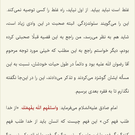
غلط است نباید بیاید. از اول نیاید، راه غلط را كسی توصیه نمی‌كند.
این را می‌گویند سلوك‌زدگی. البته صحبت در این وادی زیاد است،
شاید هم به نظر می‌رسد، من راجع به این قضیه قبلًا صحبتی كرده
بودم، دیگر خواستم راجع به این مطلب كه خیلی مورد توجه مرحوم
آقا رضوان اللَه علیه بود و دائماً در طول حیات خودشان، نسبت به این
مسأله ایشان گوشزد می‌كردند و تذكر می‌دادند، این را در این‌جا نگفته
نگذارم تا به فقره بعدی برسیم.
امام صادق علیه‌السّلام می‌فرماید:
واستَفْهِمِ اللَه يفْهِمْكَ
. «از خدا
طلب فهم كن.» این فهم چیست كه انسان باید از خدا طلب فهم