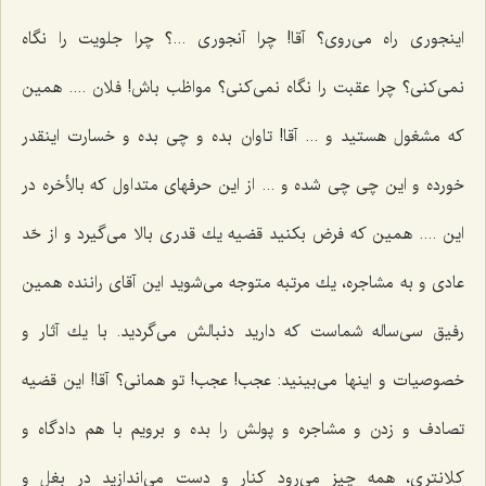
اینجوری راه می‌روی؟ آقا! چرا آنجوری ...؟ چرا جلویت را نگاه
نمی‌كنی؟ چرا عقبت را نگاه نمی‌كنی؟ مواظب باش! فلان .... همین
كه مشغول هستید و ... آقا! تاوان بده و چی بده و خسارت اینقدر
خورده و این چی چی شده و ... از این حرفهای متداول كه بالأخره در
این .... همین كه فرض بكنید قضیه یك قدری بالا می‌گیرد و از حّد
عادی و به مشاجره، یك مرتبه متوجه می‌شوید این آقای راننده همین
رفیق سی‌ساله شماست كه دارید دنبالش می‌گردید. با یك آثار و
خصوصیات و اینها می‌بینید: عجب! عجب! تو همانی؟ آقا! این قضیه
تصادف و زدن و مشاجره و پولش را بده و برویم با هم دادگاه و
كلانتری، همه چیز می‌رود كنار و دست می‌اندازید در بغل و