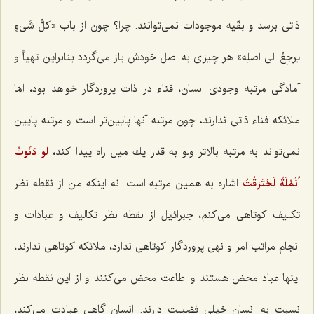
ذاتی برسد و بقّیه موجودات نمی‌توانند. چرا؟ چون‌ از باب «كلُّ شَی‌ءٍ
یرجِعُ الی اصلِه» هر چیزی به اصل خودش باز می‌گردد بنابراین تهیأ و
آمادگی مرتبه وجودی انسان، فناء در ذات پروردگار خواهد بود، امّا
ملائكه فناء ذاتی ندارند، چون مرتبه آنها پایین‌تر است و مرتبه پایین
نمی‌تواند به مرتبه بالاتر ولو به قدر یك میل راه پیدا كند،
لو دَنَوتُ
أنْمُلَةً لَحْتَرَقْتُ
‌ اشاره به همین مرتبه است. نه اینكه من از نقطه نظر
تكلیف كوتاهی می‌كنم، جبرائیل از نقطه نظر تكالیف و عبادات و
انجام مراتب امر و نهی پروردگار كوتاهی ندارد، ملائكه كوتاهی ندارند،
اینها عباد محض هستند و اطاعت محض می‌كنند و از این نقطه نظر
نسبت به انسان خیلی فضیلت دارند. انسان گاهی عبادت می‌كند،