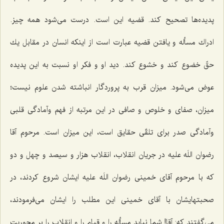
پدیده‌ها تصحیح كند. قضیه این است. درست می‌شود همه چیز.
ادراك مسأله و یافتن قضیه عبارت است از اینكه انسان در مقابل یك
حقّ خضوع كند و خشوع كند. دید او و فكر او نسبت به این پدیده
عوض می‌شود. میزان قرب به پروردگار انباشته شدن علوم نیست؛
میزان، صفای و خلوص و صافی در این مرتبه از فهم وآمادگی قلبی
وآمادگی صدر برای تلقّی حقایق است، این میزان است. مرحوم آقا
رضوان اللَه علیه در جریان انقلاب، انقلاب هزار و سیصد و چهل و دو
كه با مرحوم آقای خمینی رضوان اللَه علیه ایشان شروع كردند، در
صحبتهایشان با آقای خمینی این مطلب را ایشان می‌فرمودند،
می‌گفتند كه: آقا! شما نباید مسأله را و قیام را و انقلاب را بر محوریت