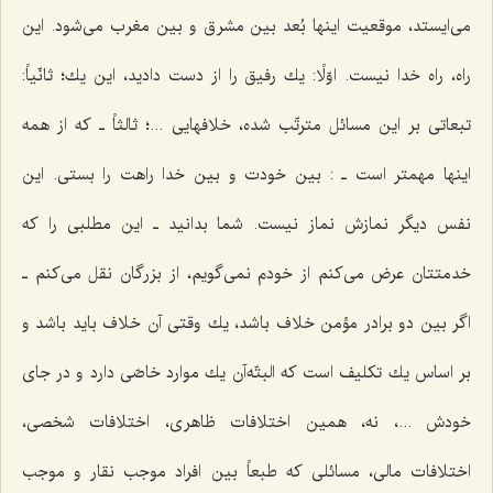
می‌ایستد، موقعیت اینها بُعد بین مشرق و بین مغرب می‌شود. این
راه، راه خدا نیست. اوّلًا: یك رفیق را از دست دادید، این یك؛ ثانّیاً:
تبعاتی بر این مسائل مترتّب شده، خلافهایی ...؛ ثالثاً ـ كه از همه
اینها مهمتر است ـ : بین خودت و بین خدا راهت را بستی. این
نفس دیگر نمازش نماز نیست. شما بدانید ـ این مطلبی را كه
خدمتتان عرض می‌كنم از خودم نمی‌گویم، از بزرگان نقل می‌كنم ـ
اگر بین دو برادر مؤمن خلاف باشد، یك وقتی آن خلاف باید باشد و
بر اساس یك تكلیف است كه البتّه‌آن یك موارد خاصّی دارد و در جای
خودش ...، نه، همین اختلافات ظاهری، اختلافات شخصی،
اختلافات مالی، مسائلی كه طبعاً بین افراد موجب نقار و موجب