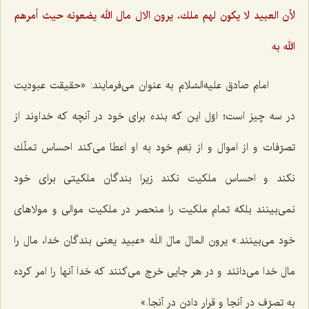
لأن العبيد لا يكون لهم ملك، يرون الال مال الله يضعونه حيث أمرهم
الله به
امام صادق علیه‌السّلام به عنوان می‌فرمایند: «حقیقت عبودیت
در سه چیز است؛ اوّل این كه بنده برای خود در آنچه كه خداوند از
تصرّفات و از اموال و از نِعَم خود به او اعطا می‌كند احساس تملّك
نكند و احساس ملكیت نكند زیرا بندگان ملكیتی برای خود
نمی‌بینند بلكه تمام ملكیت را منحصر در ملكیت موالی و مولاهای
خود می‌بینند.» یرون المالَ مالَ اللَه «عبید یعنی بندگان خدا، مال را
مال خدا می‌دانند و در هر جایی خرج می‌كنند كه خدا آنها را امر كرده
به تصرّف در آنجا و قرار دادن در آنجا.»