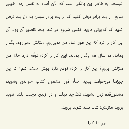
انبساط، به خاطر این پاتكی است كه الآن آمده به نفس زده. خیلی
سریع. از یك برادر فرض كنید كه از یك برادر مؤمن به دلْ یك فرض
كنید كه كدورتی دارید. نفس شروع می‌كند: بله، تقصیر آن بود، آن
این كار را كرد كه این طور شد، من نمی‌روم، منزلش نمی‌روم، بگذار
بماند، ده سال هم بگذار بماند، این كار را كرده توقّع دارد حالا من
منزلش بروم؟ این كار را كرده توقع دارد بهش سلام كنم؟ تا این
چیزها می‌خواهد بیاید اصلًا فوراً مشغول كتاب خواندن بشوید،
مشغول‌قدم زدن بشوید، نگذارید بیاید و در اوّلین فرصت بلند شوید
بروید منزلش؛ شب بلند شوید بروید:
ـ سلام علیكم!