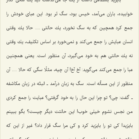
بایزید بسطامی داشت از یك جا می‌گذشت دید یك سگی كنار
خوابیده، باران می‌آمد، خیس بود، سگ تَر بود. این عبای خودش را
جمع كرد همچین كه به سگ نخورد، یك حالتی .... حالا یك وقتی
انسان عبایش را جمع می‌كند و نمی‌خورد بر اساس تكلیف، یك وقتی
نه یك حالتی هم به خود می‌گیرد، آن منظور است. یعنی همچنین
عبا را جمع می‌كند می‌گوید: آخ آخ! آن چیه، مثلًا سگی كه حالا .... آن
منظور از این مسأله است. سگ به زبان درآمد ـ البتّه در زبان مكاشفه
ـ گفت: چی؟ تو چرا این حال را به خود گرفتی؟ عبایت را جمع كردی
من نجس نشوم خیلی خوب! این حالتت دیگر چیست؟ بگو ببینم
بایزید! كی تو را بایزید كرد و كی مرا سگ قرار داد؟ غیر از این كه