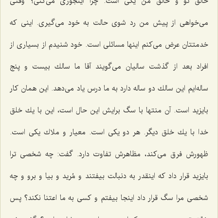
خالق تو و خالق من یكی است. چرا اینجوری می‌كنی؟ وقتی
می‌خواهی از پیش من رد شوی حالت به خود می‌گیری. اینی كه
خدمتتان عرض می‌كنم اینها مسائلی است. خود شنیدم از بسیاری از
افراد بعد از گذشت سالیان می‌گویند آقا ما سالك بیست و پنج
ساله‌ایم این سالك دو ساله دارد به ما درس یاد می‌دهد. این همان كار
بایزید است. آن منتها با سگ برایش این حال است، این با یك خلق
خدا با یك خلق دیگر. هر دو یكی است. معیار و ملاك یكی است.
ظهورش فرق می‌كند، مظاهرش تفاوت دارد. گفت: چه شخصی ترا
بایزید قرار داد كه اینقدر به دنبالت بیفتند و مُرید و بیا و برو و چه
شخصی مرا سگ قرار داد اینجا بیفتم و كسی به ما اعتنا نكند؟ پس