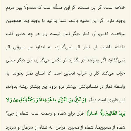
خلاف است، اگر این هست، اگر این مسأله است كه معمولًا بین مردم
وجود دارد، اگر این قضیه باشد، شما بدانید با وجود یك همچنین
موقعیت نفس، آن نماز دیگر نماز نیست ولو هر چه حضور قلب
داشته باشید، آن نماز اثر نمی‌گذارد، به اندازه سر سوزنی اثر
نمی‌گذارد، اگر بخواهد اثر بگذارد اثر عكس می‌گذارد، این دیگر خیلی
خراب می‌كند كار را. خراب آنجایی است كه انسان نماز بخواند، به
واسطه نماز در نفسانیاتش بیشتر فرو برود این بیشتر ریشه بدواند،
(وَ نُنَزِّلُ مِنَ الْقُرْآنِ ما هُوَ شِفاءٌ وَ رَحْمَةٌ لِلْمُؤْمِنِينَ وَ لا
این طوری است دیگر،
يَزِيدُ الظَّالِمِينَ إِلَّا خَساراً)
قرآن برای شفاء و رحمت است. شفاء از چی؟
1
شفاء از همین‌ها، شفاء از همین امراض، نه شفاء از سرطان و سردرد