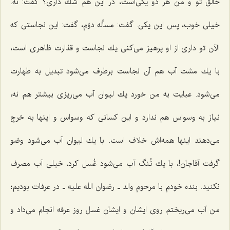
خالق تو و من هر دو یكی‌است، در این هم شك داری؟ گفت: نه.
خیلی خوب، پس این یكی. گفت: مسأله دوّم، گفت: این نجاستی كه
الآن تو داری از او پرهیز می‌كنی یك نجاست و قذارت ظاهری است،
با یك مشت آب هم آن نجاست برطرف می‌شود تبدیل به طهارت
می‌شود. عبایت به من خورد یك لیوان آب می‌ریزی بیشتر هم نه،
نیاز به وسواس هم ندارد و این كسانی كه وسواس و اینها به خرج
می‌دهند اینها همه‌اش خلاف است. با یك لیوان آب می‌شود وضو
گرفت آقاجان!، با یك تُنگ آب می‌شود غُسل كرد، خیلی آب مصرف
نكنید. بنده خودم با مرحوم والد ـ رضوان اللَه علیه ـ در عرفات بودیم؛
من آب می‌ریختم روی ایشان و ایشان غسل روز عرفه انجام می‌داد و