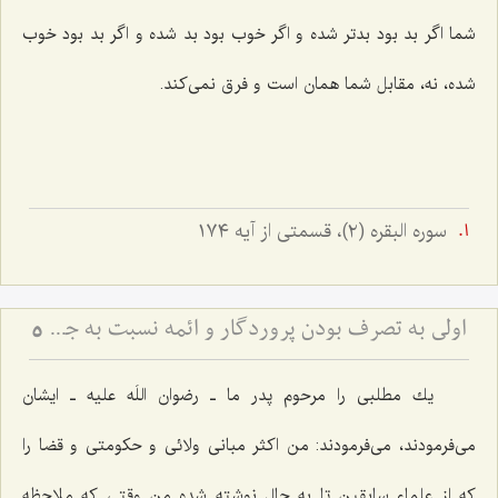
شما اگر بد بود بدتر شده و اگر خوب بود بد شده و اگر بد بود خوب
شده، نه، مقابل شما همان است و فرق نمی‌كند.
سوره البقره (٢)، قسمتى از آيه ١٧٤
اولى به تصرف بودن پروردگار و ائمه نسبت به جمیع شئون انسان
5
یك مطلبی را مرحوم پدر ما ـ رضوان اللَه علیه ـ ایشان
می‌فرمودند، می‌فرمودند: من اكثر مبانی ولائی و حكومتی و قضا را
كه از علماء سابقین تا به حال نوشته شده من وقتی كه ملاحظه