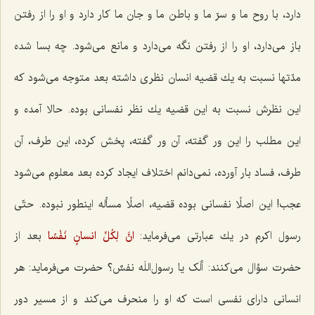
دارد، با روح ما و سرّ ما و باطن ما و جان ما كار دارد و او را از رفتن
باز می‌دارد، او را از رفتن نگه می‌دارد و مانع می‌شود. چه بسا شده
مدّتها نسبت به یك قضیه انسان نظری داشته بعد متوجه می‌شود كه
این نظرش نسبت به این قضیه یك نظر نفسانی بوده. حالا آمده و
این مطلب را این ور گفته، آن ور گفته، پخش كرده، این طرف، آن
طرف، فساد بار آورده، نمی‌دانم اختلاف ایجاد كرده بعد معلوم می‌شود
عجب! این اصلًا نفسانی بوده قضیه، اصلًا مسأله اینطور نبوده. حتّی
رسول اكرم در یك عبارتی می‌فرماید:
انَّ لِكُلِّ انسانٍ نَفْسًا
بعد از
حضرت سؤال می‌كنند:
ألَک یا رسول‌اللَه نفسٌ؟
حضرت می‌فرماید: هر
انسانی دارای نفسی است كه او را منحرف می‌كند و از مسیر دور