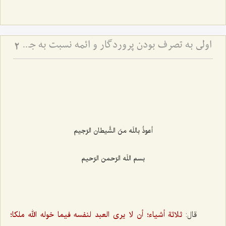
اولى به تصرف بودن پروردگار و ائمه نسبت به جمیع شئون انسان
2
أعوذُ باللَه منَ الشَّیطان الرّجیم‌
بسم اللَه الرّحمن الرّحیم‌
قال:
ثلاثة أشياء؛ أن لا يرى العبد لنفسه فيما خوله الله ملكا؛