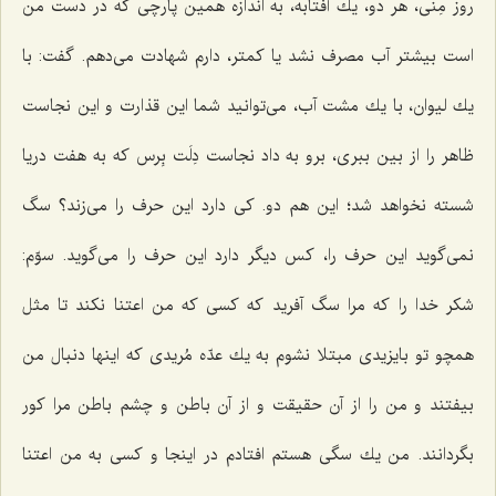
روز مِنی، هر دو، یك آفتابه، به اندازه همین پارچی كه در دست من
است بیشتر آب مصرف نشد یا كمتر، دارم شهادت می‌دهم. گفت: با
یك لیوان، با یك مشت آب، می‌توانید شما این قذارت و این نجاست
ظاهر را از بین ببری، برو به داد نجاست دِلَت بِرس كه به هفت دریا
شسته نخواهد شد؛ این هم دو. كی دارد این حرف را می‌زند؟ سگ
نمی‌گوید این حرف را، كس دیگر دارد این حرف را می‌گوید. سوّم:
شكر خدا را كه مرا سگ آفرید كه كسی كه من اعتنا نكند تا مثل
همچو تو بایزیدی مبتلا نشوم به یك عدّه مُریدی كه اینها دنبال من
بیفتند و من را از آن حقیقت و از آن باطن و چشم باطن مرا كور
بگردانند. من یك سگی هستم افتادم در اینجا و كسی به من اعتنا