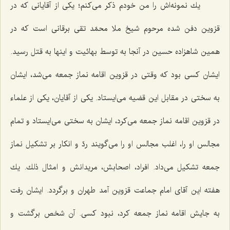
یك نمونه‌اش را من خودم ذكر می‌كنم؛ یكی از آقایانی كه در
قزوین دفن شده مرحوم شیخ ملا محمّد تقی برقانی است كه در
همین شاهزاده حسین در آنجا به توسط بهائیت و اینها به قتل رسید.
ایشان كسی بود كه وقتی در قزوین اقامه نماز جمعه می‌شد، ایشان
به سختی در مقابل این قضیه می‌ایستاد. یكی از آقایان، یكی از علماء
در قزوین اقامه نماز جمعه می‌كرد، ایشان به سختی می‌ایستاد و تمام
مجالس او را، اغلب مجالس او را می‌گویند ردّ و انكار بر تشكیل نماز
جمعه تشكیل می‌داد. افراد، اصحابش، مریدانش و امثال ذلك. یك
هفته این آقای امام جماعت قزوین آمد طهران و برگردد. ایشان رفت
به جایش اقامه نماز جمعه كرد، نبود كسی. آن شخص برگشت و