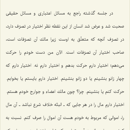
در جلسه گذشته راجع به مسائل اعتباری و مسائل حقیقی
صحبت شد و عرض شد انسان از این نقطه نظر اختیار در تصرّف دارد،
در تصرّف آنچه كه متعلّق به اوست زیرا مالك آن تصرّفات است،
صاحب اختیار آن تصرّفات است. الآن من دست خودم را حركت
می‌دهم؛ اختیار دارم حركت بدهم و اختیار دارم نه. اختیار دارم كه
چهار زانو بنشینم یا دو زانو بنشینم. اختیار دارم بایستم یا بخوابم.
حركت كنم یا بنشینم. چرا؟ چون مالك اعضاء و جوارح خودم هستم.
اختیار دارم مال را در هر جایی كه ـ البتّه خلاف شرع نباشد ـ آن مال
را، اموالی كه مربوط به خودم هست آن اموال را صرف كنم. نسبت به