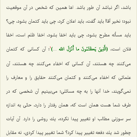
باشد، اگر نباشد آن طور باشد. امّا همین كه شخص در آن موقعیت
نبود؛ نخیر آقا! باید گفت، باید اعلان كرد، چی باید كتمان بشود، چی؟
باید مسأله مطرح بشود، چی باید اخفا بشود، اخفا ظلم است، اخفا
(الَّذِينَ يَكْتُمُونَ ما أَنْزَلَ اللَه
)
فلان است،
...
؛ آن كسانی كه كتمان
1
می‌كنند چه هستند، آن كسانی كه اخفاء می‌كنند چه هستند، آن
علمائی كه اخفاء می‌كنند و كتمان می‌كنند حقایق را و معارف را
نمی‌گویند، خدا آنها را به چه مسائلی؛ می‌بینیم آن شخصی كه در
طرف شما هست همان است كه، همان رفتار را دارد، حتّی به اندازه
سر سوزنی مطالب او تغییر پیدا نكرده، یك روشی را دارد. آن آیات
چطور شد یك دفعه تغییر پیدا كرد؟ شما تغییر پیدا كردی، نه مقابل