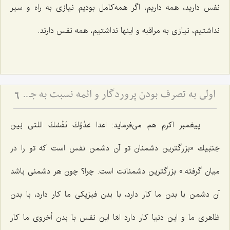
نفس دارید، همه داریم، اگر همه‌كامل بودیم نیازی به راه و سیر
نداشتیم، نیازی به مراقبه و اینها نداشتیم، همه نفس دارند.
اولى به تصرف بودن پروردگار و ائمه نسبت به جمیع شئون انسان
6
پیغمبر اكرم هم می‌فرماید: اعدا عَدُوِّكَ نَفْسُكَ اللتی بَین
جَنبَیك «بزرگترین دشمنان تو آن دشمن نفس است كه تو را در
میان گرفته.» بزرگترین دشمنانت است. چرا؟ چون هر دشمنی باشد
آن دشمن با بدن ما كار دارد، با بدن فیزیكی ما كار دارد، با بدن
ظاهری ما و این دنیا كار دارد امّا این نفس با بدن أخروی ما كار