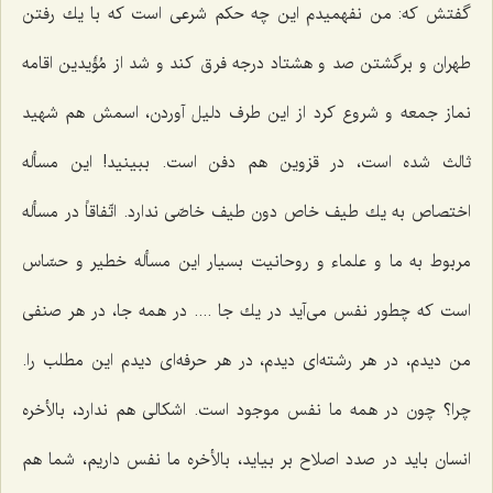
گفتش كه: من نفهمیدم این چه حكم شرعی است كه با یك رفتن
طهران و برگشتن صد و هشتاد درجه فرق كند و شد از مُؤَیدین اقامه
نماز جمعه و شروع كرد از این طرف دلیل آوردن، اسمش هم شهید
ثالث شده است، در قزوین هم دفن است. ببینید! این مسأله
اختصاص به یك طیف خاص دون طیف خاصّی ندارد. اتّفاقاً در مسأله
مربوط به ما و علماء و روحانیت بسیار این مسأله خطیر و حسّاس
است كه چطور نفس می‌آید در یك جا .... در همه جا، در هر صنفی
من دیدم، در هر رشته‌ای دیدم، در هر حرفه‌ای دیدم این مطلب را.
چرا؟ چون در همه ما نفس موجود است. اشكالی هم ندارد، بالأخره
انسان باید در صدد اصلاح بر بیاید، بالأخره ما نفس داریم، شما هم