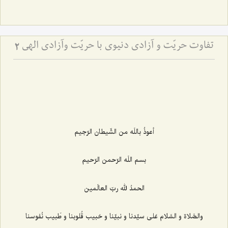
تفاوت حریّت و آزادى دنیوى با حریّت وآزادى الهى‏
2
أعوذُ باللَه من الشّيطان الرّجيم‌
بسم اللَه الرّحمن الرّحيم‌
الحمدُ لله ربّ العالَمين‌
والصَّلاة و السَّلام عَلى سيِّدنا و نبيِّنا و حَبيب قُلوبنا و طَبيب نُفوسنا