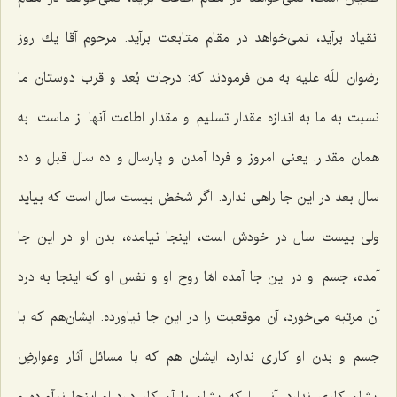
انقیاد برآید، نمی‌خواهد در مقام متابعت برآید. مرحوم آقا یك روز
رضوان اللَه علیه به من فرمودند كه: درجات بُعد و قرب دوستان ما
نسبت به ما به اندازه مقدار تسلیم و مقدار اطاعت آنها از ماست. به
همان مقدار. یعنی امروز و فردا آمدن و پارسال و ده سال قبل و ده
سال بعد در این جا راهی ندارد. اگر شخصْ بیست سال است كه بیاید
ولی بیست سال در خودش است، اینجا نیامده، بدن او در این جا
آمده، جسم او در این جا آمده امّا روح او و نفس او كه اینجا به درد
آن مرتبه می‌خورد، آن موقعیت را در این جا نیاورده. ایشان‌هم كه با
جسم و بدن او كاری ندارد، ایشان هم كه با مسائل آثار وعوارضِ
ایشان كاری ندارد، آنی را كه ایشان با آن كار دارد او اینجا نیآورده و