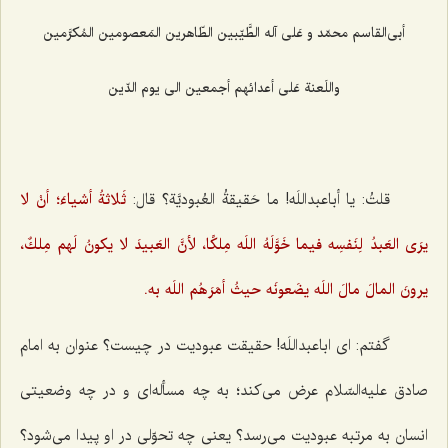
أبى‌القاسم محمّد و عَلى آله الطَّيّبين الطّاهرين المَعصومين المُكرَّمين‌
واللَعنة عَلى أعدائهم أجمعين الى يوم الدّين‌
قلتُ: يا أباعبداللَه! ما حَقيقةُ العُبوديَّة؟ قال:
ثَلاثةُ أشياءَ؛ أنْ لا
يرَى العَبدُ لِنَفسِه فيما خَوَّلَهُ اللَه مِلكًا، لأنَّ العَبيدَ لا يكونُ لَهم مِلكٌ،
يرونَ المالَ مالَ اللَه يضَعونَه حيثُ أمَرَهُم اللَه به.
گفتم: ای اباعبداللَه! حقیقت عبودیت در چیست؟ عنوان به امام
صادق علیه‌السّلام عرض می‌كند؛ به چه مسأله‌ای و در چه وضعیتی
انسان به مرتبه عبودیت می‌رسد؟ یعنی چه تحوّلی در او پیدا می‌شود؟