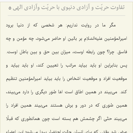
تفاوت حریّت و آزادى دنیوى با حریّت وآزادى الهى‏
5
مگر ما در روایت نداریم: هر شخصی كه از دنیا برود
امیرالمؤمنین علیه‌السّلام بر بالین او حاضر می‌شود، چه مؤمن و چه
فاسق. چرا؟ چون رابطه اوست، میزان بین حق و بین باطل اوست.
پس بنابراین او باید بیاید مراتب را تعیین كند، او باید بیاید و
موقعیت افراد و موقعیت اشخاص را باید بیاید امیرالمؤمنین تنظیم
كند. می‌بیند در همین اطاق است امّا صُوَر دیگری را دارد می‌بیند،
همین صُوَری كه در دور و برش هستند می‌بیند همین افراد را
می‌بیند حتّی اگر چشمش هم بسته است چون همانطوری كه قبلًا
عرض شد وقتی كه برای انسان حالت احتضار پیدا می‌شود این اعضاء