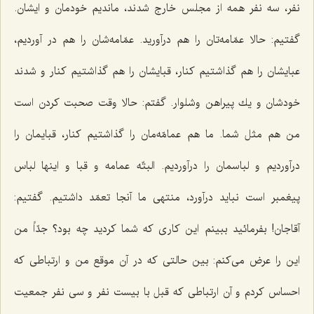
نفر، سه نفر همه از مجلس خارج شدند، ماندیم خودمان و ایشان.
گفتیم: حالا عمّامه‌تان را هم درآورید. عمّامه‌شان را هم در آوردیم،
عبایشان را هم گذاشتیم كنار، قبایشان را هم گذاشتیم كنار و شدند
خودشان و یك پیراهن وشلوار. گفتم: حالا وقت صحبت كردن است
من هم مثل شما. ما هم عمامّه‌مان را گذاشتیم كنار، قبایمان را
درآوردیم و لباسمان را درآوردیم. البتّه عمامه و قبا و اینها لباس
پیغمبر است نباید درآورد، منتهی ما آنجا تعمّد داشتیم. گفتیم:
آقاجان! بفرمائید ببینم این كاری كه شما كردید چه بود؟ جدّاً من
این را عرض می‌كنم: بین حالتی كه در آن موقع من و ارتباطی كه
احساس كردم و آن ارتباطی كه قبل با بیست نفر و سی نفر جمعیت