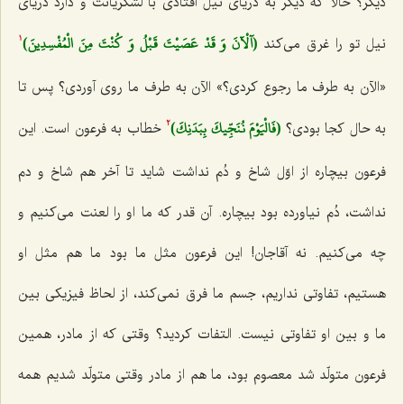
دیگر؟ حالا كه دیگر به دریای نیل افتادی با لشگریانت و دارد دریای
(آلْآنَ وَ قَدْ عَصَيْتَ قَبْلُ وَ كُنْتَ مِنَ الْمُفْسِدِينَ)
نیل تو را غرق می‌كند
1
«الآن به طرف ما رجوع كردی؟» الآن به طرف ما روی آوردی؟ پس تا
(فَالْيَوْمَ نُنَجِّيكَ بِبَدَنِكَ)
به حال كجا بودی؟
خطاب به فرعون است. این
2
فرعون بیچاره از اوّل شاخ و دُم نداشت شاید تا آخر هم شاخ و دم
نداشت، دُم نیاورده بود بیچاره. آن قدر كه ما او را لعنت می‌كنیم و
چه می‌كنیم. نه آقاجان! این فرعون مثل ما بود ما هم مثل او
هستیم، تفاوتی نداریم، جسم ما فرق نمی‌كند، از لحاظ فیزیكی بین
ما و بین او تفاوتی نیست. التفات كردید؟ وقتی كه از مادر، همین
فرعون متولّد شد معصوم بود، ما هم از مادر وقتی متولّد شدیم همه