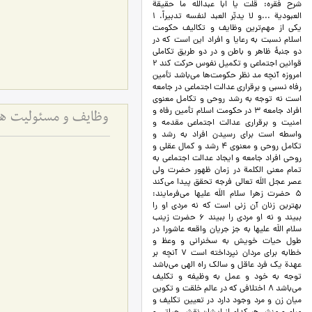
شرح فقره: قلت يا ابا عبداللَه ما حقيقة
العبودية ...و لا يدبِّر العبد لنفسه تدبيراً. 1
يكي از مهم‌ترين وظايف و تكاليف حكومت
اسلام نسبت به رعايا و افراد اين است كه در
دو جنبۀ ظاهر و باطن و در دو طريق تكاملي
قوانين اجتماعي و تكميل نفوس حركت كند 2
امروزه آنچه مد نظر حكومت‌ها مي‌باشد تأمين
رفاه نسبي و برقراري عدالت اجتماعي در جامعه
است نه توجه به رشد روحي و تكامل معنوي
افراد جامعه 3 در حكومت اسلام تأمين رفاه و
وظایف و مسئولیت های
امنيت و برقراري عدالت اجتماعي مقدمه و
واسطه است براي رسيدن افراد به رشد و
تكامل روحي و معنوي 4 رشد و كمال عقلي و
روحي افراد جامعه و ايجاد عدالت اجتماعي به
تمام معني الكلمة در زمان ظهور حضرت ولي
عصر عجل اللَه تعالي فرجه تحقق پيدا مي‌كند
5 حضرت زهرا سلام اللَه عليها مي‌فرمايند:
بهترين زنان آن زني است كه نه مردي او را
ببيند و نه او مردي را ببيند 6 حضرت زينب
سلام اللَه عليها به جز جريان واقعه عاشورا در
طول حيات خويش به سخنراني و وعظ و
خطابه براي مردان نپرداخته است 7 آنچه بر
عهدة يك فرد عاقل و سالك راه الهي مي‌باشد
توجه به خود و عمل به وظيفه و تكليف
مي‌باشد 8 اختلافي كه در عالم خلقت و تكوين
ميان زن و مرد وجود دارد در تعيين تكليف و