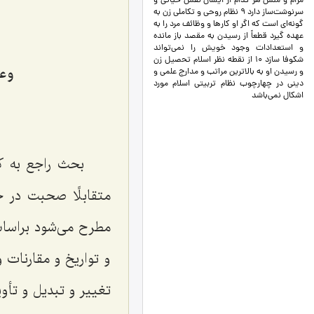
مرام و منش هر كدام از ايشان نقش حياتي و
سرنوشت‌ساز دارد 9 نظام روحي و تكاملي زن به
گونه‌اي است كه اگر او كارها و وظائف مرد را به
عهده گيرد قطعاً از رسيدن به مقصد باز مانده
و استعدادات وجود خويش را نمي‌تواند
شكوفا سازد 10 از نقطه نظر اسلام تحصيل زن
وعل
و رسيدن او به بالاترين مراتب و مدارج علمي و
ديني در چهارچوب نظام تربيتي اسلام مورد
اشكال نمي‌باشد
بحث راجع به ك
متقابلًا صحبت در 
مطرح می‌شود براساس 
و تواریخ و مقارنات 
تغییر و تبدیل و تأو