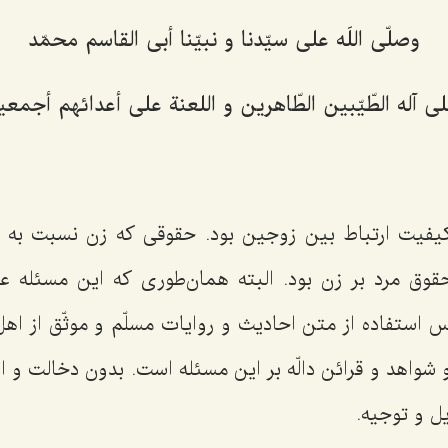
وصلّى اللَه على سيّدنا و نبيّنا أبى القاسم محمّد
ى آله الطّيّبين الطّاهرين و اللعنة على أعدائهم أجمعي
یفیت ارتباط بین زوجین بود. حقوقی كه زن نسبت به مر
حقوق مرد بر زن بود. البته همان‌طوری كه این مسئله 
استفاده از متن احادیث و روایات مسلّم و موثّق از اهل
و شواهد و قرائن دالّه بر این مسئله است. بدون دخالت و ا
یل و توجیه.