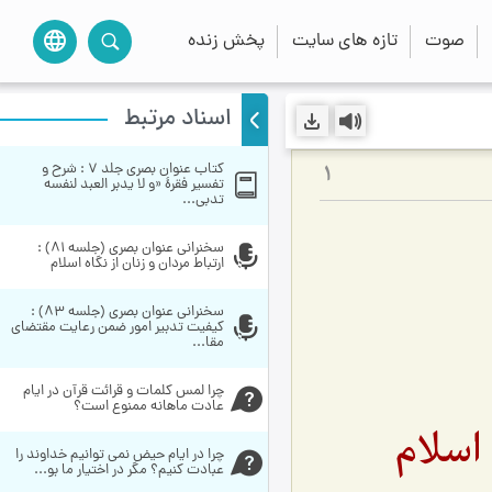
صوت
تازه های سایت
پخش زنده
language
اسناد مرتبط
کتاب عنوان بصری جلد 7 : شرح و 
1
تفسیر فقرۀ «و لا یدبر العبد لنفسه 
تدبی...
سخنراني عنوان بصري (جلسه 81) : 
ارتباط مردان و زنان از نگاه اسلام
سخنراني عنوان بصري (جلسه 83) : 
كیفیت تدبیر امور ضمن رعایت مقتضاى 
مقا...
چرا لمس کلمات و قرائت قرآن در ایام 
عادت ماهانه ممنوع است؟
اسلام
چرا در ایام حیض نمی توانیم خداوند را 
عبادت کنیم؟ مگر در اختیار ما بو...