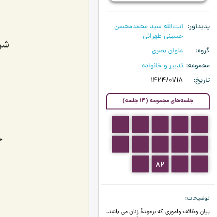
پدیدآور
آیت‌اللَه سید محمدمحسن
حسینی طهرانی
شرح
گروه
عنوان بصری
مجموعه
تدبیر و خانواده
تاریخ
1424/01/18
جلسه‌های مجموعه (14 جلسه)
74
73
72
71
70
ح
79
78
77
76
75
83
82
81
80
توضیحات
بیان وظائف واموری که برعهدۀ زنان می باشد.