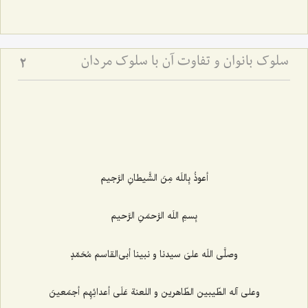
سلوک بانوان و تفاوت آن با سلوک مردان
2
أعوذُ بِاللَه مِنَ الشَّیطانِ الرَّجیم‌
بِسمِ اللَه الرَّحمَنِ الرَّحیم‌
وصلَّى اللَه علىَ سیدنا و نبینا أبى‌القاسم مُحَمّدٍ
وعلى آله الطّیبین الطّاهرین و اللعنة عَلَى أعدائِهِم أجمَعینَ‌