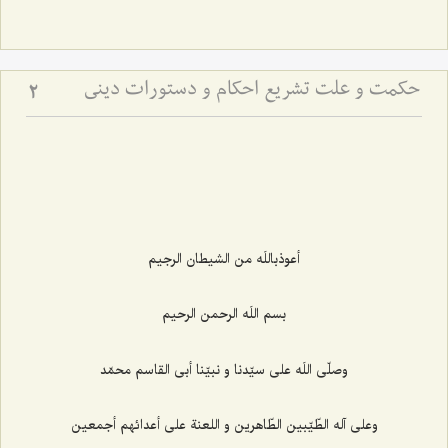
حکمت و علت تشریع احکام و دستورات دینی
2
أعوذباللَه من الشيطان الرجيم‌
بسم اللَه الرحمن الرحيم‌
وصلّى اللَه على سيّدنا و نبيّنا أبى القاسم محمّد
وعلى آله الطّيّبين الطّاهرين و اللعنة على أعدائهم أجمعين‌