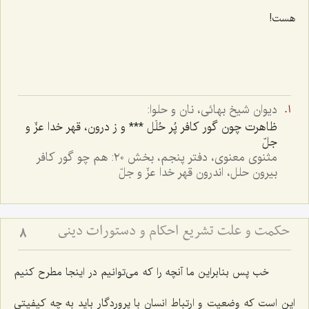
هست!
ديوان شيخ بهائى، نان و حلوا:
ظاهرت چون گور كافر پُر حُلَل *** ‌و ز درون، قهر خدا عزّ و
جلّ‌
مثنوى معنوى، دفتر پنجم، بخش ٢٠: هم چو گور كافر
بيرون حلل، اندرون قهر خدا عزّ و جلّ
حکمت و علت تشریع احکام و دستورات دینی
8
خب پس بنابراین ما آنچه را كه می‌توانیم در اینجا مطرح كنیم
این است كه وضعیت و ارتباط انسان با پروردگار باید به چه كیفیتی