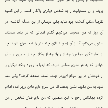
مسئولیت و پستی به هر نحوی داشته باشند، اینها شرعاّ باید كنار
بروند و آن مسئولیت را به شخص دیگری واگذار كنند. از این قضیه
تقریباً مدّتی گذشته بود شاید یكی دوسالی از این مسأله گذشته، در
آن روز كه من صحبت می‌كردم گفتم آقایانی كه در اینجا هستند
سئوال می‌كنم، آیا از آن زمان تا الان چند نفر را شما سراغ دارید؛ چه
از نمایندگان مجلس؛ چه از وزرا؛ چه از وكلا؛ چه از مدیران و سایر
افرادی كه به هر نحوی مقامی دارند، كه اینها با وجود اینكه دیگران را
از خودشان در این موقع لایق‌تر دیدند آمدند استعفا كردند؟ یكی بلند
شود به من بگوید نشان بدهد، آقا من سراغ دارم فلان وزیر آمده اعلام
كرده ایهاالنّاس راجع به این منصبی كه من دارم فلان شخص از من