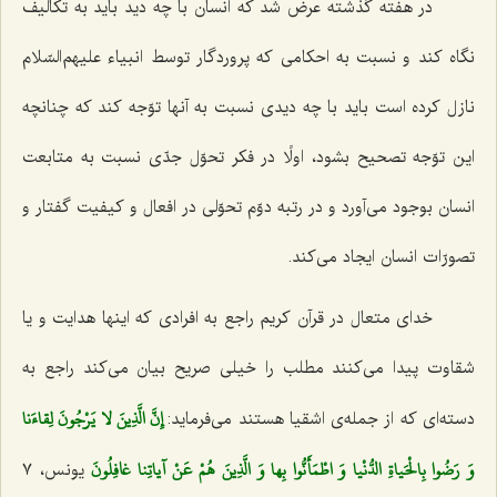
در هفته گذشته عرض شد كه انسان با چه دید باید به تكالیف
نگاه كند و نسبت به احكامی كه پروردگار توسط انبیاء علیهم‌السّلام
نازل كرده است باید با چه دیدی نسبت به آنها توّجه كند كه چنانچه
این توّجه تصحیح بشود، اولًا در فكر تحوّل جدّی نسبت به متابعت
انسان بوجود می‌آورد و در رتبه دوّم تحوّلی در افعال و كیفیت گفتار و
تصورّات انسان ایجاد می‌كند.
خدای متعال در قرآن كریم راجع به افرادی كه اینها هدایت و یا
شقاوت پیدا می‌كنند مطلب را خیلی صریح بیان می‌كند راجع به
إِنَّ الَّذِينَ لا يَرْجُونَ لِقاءَنا
دسته‌ای كه از جمله‌ی اشقیا هستند می‌فرماید:
وَ رَضُوا بِالْحَياةِ الدُّنْيا وَ اطْمَأَنُّوا بِها وَ الَّذِينَ هُمْ عَنْ آياتِنا غافِلُونَ‌
یونس، ٧