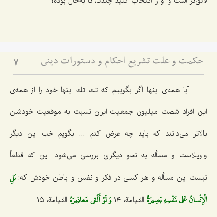
لایق‌تر است و او را انتخاب كنید چندتا، تا به‌حال بوده؟
حکمت و علت تشریع احکام و دستورات دینی
7
آیا همه‌ی اینها اگر بگوییم كه تك تك اینها خود را از همه‌ی
این افراد شصت میلیون جمعیت ایران نسبت به موقعیت خودشان
بالاتر می‌دانند كه باید چه عرض كنم ... بگویم خب این دیگر
واویلاست و مسأله به نحو دیگری بررسی می‌شود. این كه قطعاً
بَلِ
نیست این مسأله و هر كسی در فكر و نفس و باطن خودش كه:
الْإِنْسانُ عَلى‌ نَفْسِهِ بَصِيرَةٌ
وَ لَوْ أَلْقى‌ مَعاذِيرَهُ‌
القیامة، ١٤
القیامة، ١٥