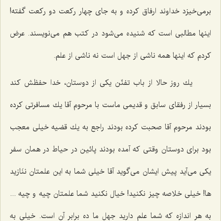
برمی‌خیزد خداوند ارفاق كرده و به جای چهار ركعت دو ركعت گفته!
اینها مطالبی است كه شنیده می‌شود در كتب هم می‌نویسند. عرض
كردم كه اینها همه ناشی از جهل است نه ناشی از علم.
یك روز حالا از باب تفنّن یكی از دوستان، خدا حفظش كند
بسیار از رفقای سابق و قدیمی ماست با مرحوم آقا یك مسافرتی كرده
بودند مرحوم آقا صحبت كرده بودند راجع به یك قضیه خیلی معجب
بود برای دوستان وقتی كه آمده بودند پائین در حیاط در همان سفر
یكی می‌آید پیش ایشان می‌گوید آقا خیلی شما به این علمتان ننَازید
ها! خیلی خلاصه چیز نكنید! خیال نكنید شما علمتان چیه و چیه ...
به هر اندازه كه شما علم دارید جهل ما ده برابر آن است. خیلی به