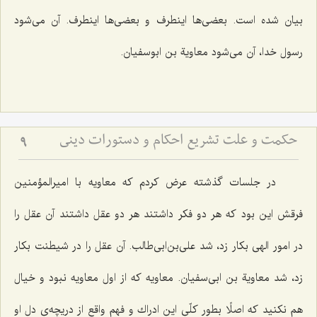
بیان شده است. بعضی‌ها اینطرف و بعضی‌ها اینطرف. آن می‌شود
رسول خدا، آن می‌شود معاویة بن ابوسفیان.
حکمت و علت تشریع احکام و دستورات دینی
9
در جلسات گذشته عرض كردم كه معاویه با امیرالمؤمنین
فرقش این بود كه هر دو فكر داشتند هر دو عقل داشتند آن عقل را
در امور الهی بكار زد، شد علی‌بن‌ابی‌طالب. آن عقل را در شیطنت بكار
زد، شد معاویة بن ابی‌سفیان. معاویه كه از اول معاویه نبود و خیال
هم نكنید كه اصلًا بطور كلّی این ادراك و فهم واقع از دریچه‌ی دل او