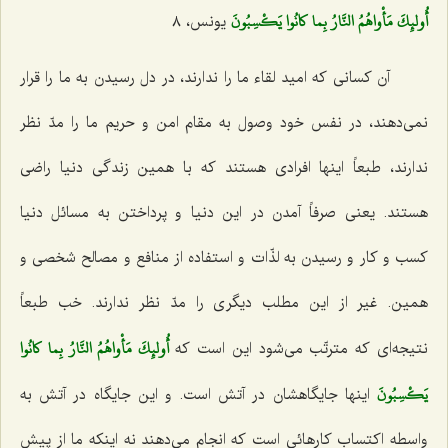
أُولئِكَ مَأْواهُمُ النَّارُ بِما كانُوا يَكْسِبُونَ
‌ یونس، ٨
آن كسانی كه امید لقاء ما را ندارند، در دل رسیدن به ما را قرار
نمی‌دهند، در نفس خود وصول به مقام امن و حریم ما را مدّ نظر
ندارند، طبعاً اینها افرادی هستند كه با همین زندگی دنیا راضی
هستند. یعنی صرفاً آمدن در این دنیا و پرداختن به مسائل دنیا
كسب و كار و رسیدن به لذّات و استفاده از منافع و مصالح شخصی و
همین. غیر از این مطلب دیگری را مدّ نظر ندارند. خب طبعاً
أُولئِكَ مَأْواهُمُ النَّارُ بِما كانُوا
نتیجه‌ای كه مترتّب می‌شود این است كه‌
يَكْسِبُونَ‌
اینها جایگاهشان در آتش است. و این جایگاه در آتش به
واسطه اكتساب كارهائی است كه انجام می‌دهند نه اینكه ما از پیش