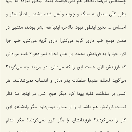
چشمانش می‌آمد، تظاهر هم نمی‌خواست بكند. اینطور نبوده كه اینها
بطور كلّی تبدیل به سنگ و چوب و آهن شده باشند و اصلًا تفكر و
احساس ... نخیر اینطور نبود. بالاخره اینها هم بشر بودند، منتهی در
همان موقع خب داری گریه می‌كنی! داری گریه می‌كنی، خب چرا
الان حق را به فرزندش محمّد بن علی الجواد نمی‌دهی؟ خب می‌دانی
كه فرزندش الان هست این را كه می‌دانی، در می‌آید چه می‌گوید؟
می‌گوید الملك عقیم! سلطنت پدر مادر و انتساب نمی‌شناسد. هر
كسی بر سلطنت غلبه پیدا كرد دیگر هیچ كس در اینجا مدّ نظر
نیست فرزندش هم باشد او را از میدان برمی‌دارد. مگر پادشاهها این
كار را نمی‌كردند؟ فرزندانشان را مگر كور نمی‌كردند؟ مگر اعدام