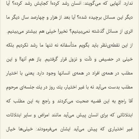
ندارد. آنهایی كه می‌گویند: انسان رشد كرده! كجایش رشد كرده؟ آیا
دیگر این مسائل برچیده شده؟ آیا بعد از هزار و چهارصد سال دیگر ما
اثری از مسائل گذشته نمی‌بینیم؟ نخیر! خیلی هم بیشتر می‌بینیم.
از این نقطه‌ی‌نظر باید بگویم متأسفانه نه تنها ما رشد نكردیم بلكه
خیلی در حضیض و ذلّت و نزول قرار گرفتیم. باز هم آنها! و این
مطلب در همه‌ی افراد در همه‌ی انسانها وجود دارد. یعنی با اختیار
مطلب بدست می‌آید نه با غیر اختیار، یك روز در یك جلسه‌ای مرحوم
آقا راجع به این قضیه صحبت می‌كردند و راجع به این مطلب كه
ابتلائاتی كه برای انسان پیش می‌آید مانند امراض و سایر ابتلائات
غیر اختیاری كه پیش می‌آید ایشان می‌فرمودند: خیلی‌ها خیال