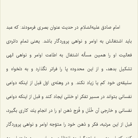
امام صادق علیه‌السّلام در حدیث عنوان بصری فرمودند: كه عبد
باید اشتغالش به اوامر و نواهی پروردگار باشد. یعنی تمام دائره‌ی
فعالیت او را همین مسأله اشتغال به اطاعت اوامر و نواهی الهی
تشكیل بدهد، و از این محدوده پا را فراتر نگذارد و به دلخواه و
سلیقه‌ی خود كم یا زیاد نكند. و در وهله‌ی اوّل قبل از اینكه دواعی
نفسانی بتواند در مسیر تفكر او خللی ایجاد كند و قبل از اینكه دواعی
نفسانی و خارجی آن خُلَل و فُرَج ذهن او را در انجام یك كاری بگیرد،
قبل از این مرتبه، فكر و ذهن خود را متوّجه اوامر و نواهی پروردگار