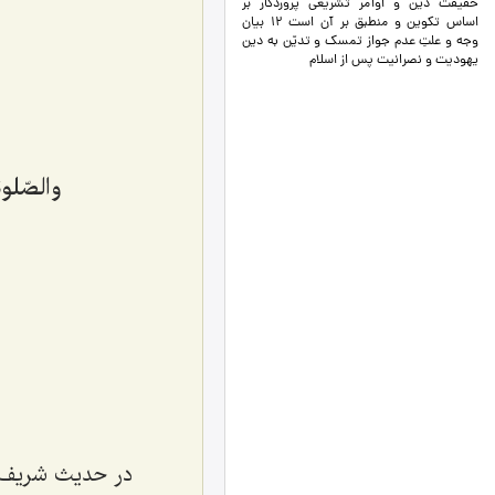
حقيقت دين و اوامر تشريعي پروردگار بر
اساس تكوين و منطبق بر آن است 12 بيان
وجه و علتِ عدم جواز تمسك و تديّن به دين
يهوديت و نصرانيت پس از اسلام
والصّلوة
در حدیث شریف عن