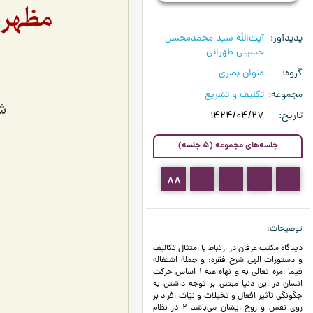
مظهر 
پدیدآور
آیت‌اللَه سید محمدمحسن
حسینی طهرانی
گروه
عنوان بصری
مجموعه
تکلیف و تشریع
ش
تاریخ
1424/04/27
جلسه‌های مجموعه (5 جلسه)
88
87
86
85
84
توضیحات
ديدگاه مكتب عرفان در ارتباط با امتثال تكاليف
و دستورات الهی شرح فقره: و جملة اشتغاله
فيما امره تعالي به و نهاه عنه 1 اساس حركت
انسان در اين دنيا مبتني بر توجه داشتن به
چگونگي تأثير افعال و تخيلات و نيّات افراد بر
روي نفس و روح ايشان مي‌باشد 2 در نظام