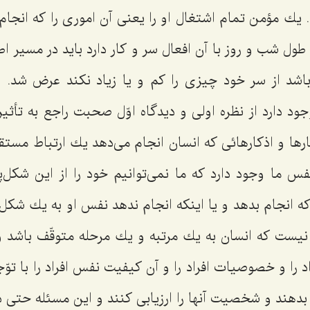
. یك مؤمن تمام اشتغال او را یعنی آن اموری را كه انجام 
 طول شب و روز با آن افعال سر و كار دارد باید در مسیر اطا
باشد از سر خود چیزی را كم و یا زیاد نكند عرض شد. 
د دارد از نظره اولی و دیدگاه اوّل صحبت راجع به تأثیر و ت
ها و اذكارهائی كه انسان انجام می‌دهد یك ارتباط مستق
س ما وجود دارد كه ما نمی‌توانیم خود را از این شكل‌پ
 انجام بدهد و یا اینكه انجام ندهد نفس او به یك شكل و
 نیست كه انسان به یك مرتبه و یك مرحله متوقّف باشد و 
د را و خصوصیات افراد را و آن كیفیت نفس افراد را با توّ
هند و شخصیت آنها را ارزیابی كنند و این مسئله حتی در