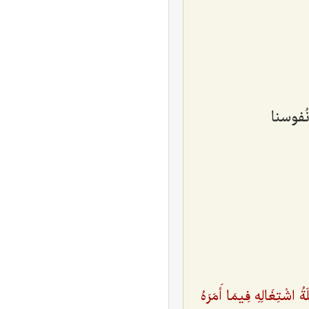
نُفوسنا
ةُ اشْتِغَالِهِ فِیمَا أَمَرَهُ