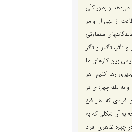
می‌دهد و بطور كلّی
عت از الهی از اوامر
دیدگاههای متفاوتی
أثّر، تأثیر و تأثّر
یمی بین كارهای ما
ذیری رها كنیم. هر
 به یك چهره‌ای در
افرادی كه اهل فنّ
جه به آن شكلی كه به
 چهره ظاهری افراد