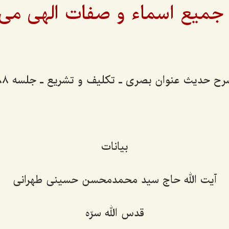
جمیع اسماء و صفات الهی می
رح حدیث عنوان بصری ـ تکلیف و تشریع ـ جلسه 88
بیانات
آیت الله حاج سید محمدمحسن حسینی طهرانی
قدس الله سرّه