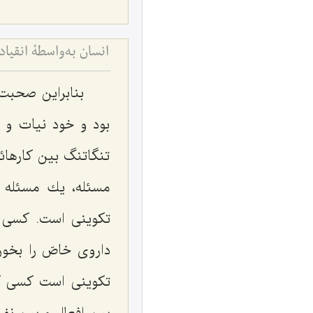
انسان به‌واسطۀ انقی
بنابراین صحبت 
بود و خود نیات و 
تنگاتنگ بین كارهائی
مسئله، یك مسئله 
تكوینی است. كسی ك
داروی خاصّ را بخو
تكوینی است كسی كه 