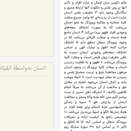
عالم تكوين ميان اعمال و نيات افراد و تأثير
آنها بر روي نفس و ملكوت آنها ارتباط عميق و
تنگاتنگي وجود دارد 3 حقيقت نفس انسان
عبارت است از پديده‌اي كه واجد جميع صفات
كليه جماليه و جلاليه پروردگار به نحو اجمال
مي‌باشد که به صورت اختلاف سعه‌هاي
وجودي افراد ظهور پيدا مي‌كند 4 انسان جامع
همه اسماء و صفات كليه‌اي مي‌باشد كه در
وجود پروردگار متعال تحقق دارد 5 اختلاف
مراتب ائمه اطهار و اولياء الهي بر اساس
اختلاف سعه‌هاي وجودی ايشان نسبت به
تلقي حقيقت نزول فيض اسماء و صفات كليه
پروردگار مي‌باشد 6 ظهور و به فعليت رسيدن
اسماء و صفات كليه پروردگار در وجود انسان
انسان به‌واسطۀ انقی
مرهون مجاهدۀ بليغ و تربيت صحيح نفس و
رسيدن به مقام عبوديت است 7 آنچه موجب
رشد و كمال انسان مي‌شود انقياد در مقابل
حق و متابعت از آن مي‌باشد نه صرفاً انجام
ظاهري تكاليف 8 انحراف اهل تسنن از سنت
پيامبر اكرم صلی اللَه علیه وآله وسلم و مخالفت
ايشان از پذيرش حق 9 سيره و زندگي
اميرالمؤمنين عليه السلام براي همه افراد در
همۀ زمان‌ها الگو و اسوۀ بي‌بديل مي‌باشد 10
توضيحي راجع به كيفيت اراده و تصرفات
پروردگار متعال بر اساس آيه: الا له الخلق و
الأمر 11 بر اساس آيه 30 سوره مبارکه روم