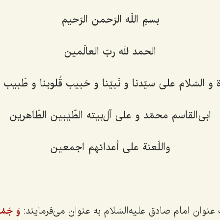
بسمِ اللَه الرّحمن الرّحيم‌
الحمد لله ربّ العالَمين‌
 و السّلام على سيّدنا و نَبيّنا و حَبيب قُلوبنا و طَبيب 
ابى‌القاسم محمّد و على آل‌بيته الطّيّبين الطّاهرين‌
واللَعنة على أعدائهم اجمعين‌
وان امام صادق علیه‌السّلام به عنوان می‌فرمایند:
وَ جُمْلَ