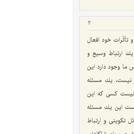
3
تأثّرات خود افعال
یك ارتباط وسیع و
س ما وجود دارد این
 نیست، یك مسئله
 نیست كسی كه این
یست این یك مسئله
ل تكوینی و ارتباط