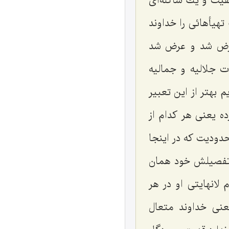
فیت و یك شاكله‌ای
هیأهائی را خداوند
عرض شد و عرض شد
 جلالیه و جمالیه
 بهتر از این تعبیر
ه یعنی هر كدام از
حدودیت كه در اینجا
و تفصیلش خود همان
لانهایتی او در هر
عنی خداوند متعال