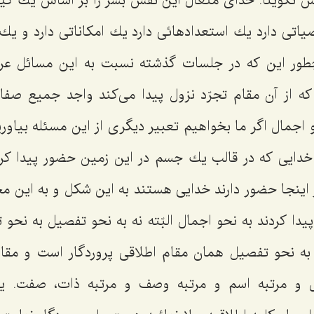
س تكویناً. خدای متعال این نفس بشر را بر اساس یك كی
تی دارد یك استعدادهائی دارد یك امكاناتی دارد و یك ت
 چطور این كه در جلسات گذشته نسبت به این مسائل 
 از آن مقام تجرّد نزول پیدا می‌كند واجد جمیع صفات
 اجمال اگر ما بخواهیم تعبیر دیگری از این مسئله بیاوریم
خدایی كه در قالب یك جسم در این زمین حضور پیدا كرد
 اینجا حضور دارند خدایی هستند به این شكل و به این م
یدا كردند به نحو اجمال البّته نه به نحو تفصیل به نح
به نحو تفصیل همان مقام اطلاقی پروردگار است و مقام 
ل و مرتبه اسم و مرتبه وصف و مرتبه ذات، صفت. ی