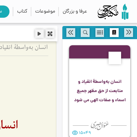
عرفا و بزرگان
موضوعات
کتاب
س
انسان به‌واسطۀ انقی
88
انسان به‌واسطۀ انقیاد و
متابعت از حق مظهر جمیع
اسماء و صفات الهی می شود
انسا
15049