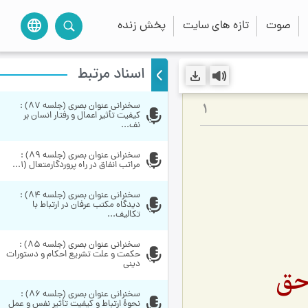
صوت
تازه های سایت
پخش زنده
language
اسناد مرتبط
سخنراني عنوان بصري (جلسه 87) : 
1
كیفیت تأثیر اعمال و رفتار انسان بر 
نف...
سخنراني عنوان بصري (جلسه 89) : 
مراتب انفاق در راه پروردگارمتعال‏ (۱...
سخنراني عنوان بصري (جلسه 84) : 
دیدگاه مكتب عرفان در ارتباط با 
تكالیف...
سخنراني عنوان بصري (جلسه 85) : 
حکمت و علت تشریع احکام و دستورات 
دینی
 حق
سخنراني عنوان بصري (جلسه 86) : 
نحوۀ ارتباط و کیفیت تأثیر نفس و عمل 