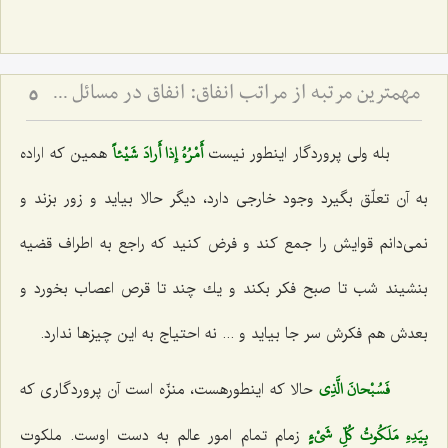
مهم‏ترین مرتبه از مراتب انفاق: انفاق در مسائل شخصیتى و از خود گذشتن‏
5
أَمْرُهُ إِذا أَرادَ شَيْئاً
بله ولی پروردگار اینطور نیست‌
همین كه اراده
به آن تعلّق بگیرد وجود خارجی دارد، دیگر حالا بیاید و زور بزند و
نمی‌دانم قوایش را جمع كند و فرض كنید كه راجع به اطراف قضیه
بنشیند شب تا صبح فكر بكند و یك چند تا قرص اعصاب بخورد و
بعدش هم فكرش سر جا بیاید و ... نه احتیاج به این چیزها ندارد.
فَسُبْحانَ الَّذِي‌
حالا كه اینطورهست، منزّه است آن پروردگاری كه‌
بِيَدِهِ مَلَكُوتُ كُلِّ شَيْ‌ءٍ
زمام تمام امور عالم به دست اوست. ملكوت