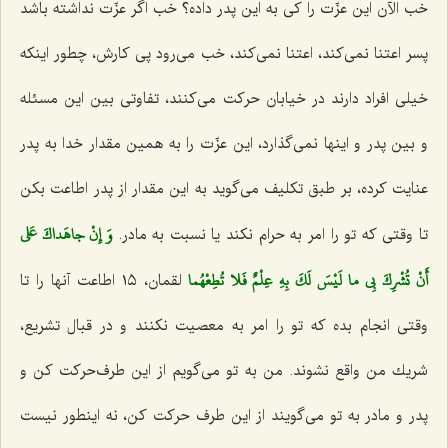
خب الآن این عزّت را كی به این پدر داده؟ خب اگر عزّت نداشته باشد
پسر اعتنا نمی‌كند، اعتنا نمی‌كند، خب می‌رود پی كارش، چطور اینكه
خیلی افراد دارند در خیابان حركت می‌كنند، تفاوتی بین این مسئله
و بین پدر و اینها نمی‌گذارد، این عزّت را به همین مقدار خدا به پدر
عنایت كرده، بر طبق تكلیف می‌گوید به این مقدار از پدر اطاعت بكن
وَ إِنْ جاهَداكَ عَلى‌
تا وقتی كه تو را امر به حرام نكند یا نسبت به مادر.
أَنْ تُشْرِكَ بِي ما لَيْسَ لَكَ بِهِ عِلْمٌ فَلا تُطِعْهُما
لقمان، ١٥ اطاعت آنها را تا
وقتی انجام بده كه تو را امر به معصیت نكنند و در قبال تشریع،
شریك من واقع نشوند. من به تو می‌گویم از این طرف‌حركت كن و
پدر و مادر به تو می‌گویند از این طرف حركت كن، نه اینطور نیست