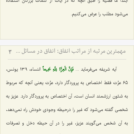
ابتدا ما قضیه را طبق آنچه كه در آیات از كلمات بزرگان استفاده
می‌شود مطلب را عرض می‌كنیم.
مهم‏ترین مرتبه از مراتب انفاق: انفاق در مسائل شخصیتى و از خود گذشتن‏
3
فَإِنَّ الْعِزَّةَ لِلَّهِ جَمِيعاً
آیه شریفه می‌فرماید
...
النساء، ١٣٩ یونس،
٦٥ عزّت فقط اختصاص به پروردگار دارد، عزّت یعنی آنچه كه مربوط
به شئون ارزشمند انسان است، آن اختصاص به پروردگار دارد. عزیز به
شخصی گفته می‌شود كه غیر را درحیطه وجودی خودش راه نمی‌دهد،
به آن شخص می‌گویند عزیز، غیر را در آن حیطه دخل و تصرفات