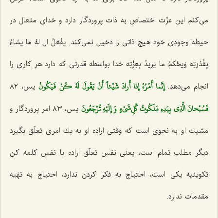
می‌كنم این عزّت اختصاص به ذات پروردگار دارد و خدای متعال در
حیطه وجودی خود هیچ ذاتی را دخیل نمی‌كند. یفْعَلُ ال لهْ مَا یشاءُ
بِقُدْرَتِه وَیحْكمُ ما یریدُ بِعِزَّتِه خدا بواسطه قدرتی كه دارد هر كاری را
إِنَّما أَمْرُهُ إِذا أَرادَ شَيْئاً أَنْ يَقُولَ لَهُ كُنْ فَيَكُونُ‌
انجام می‌دهد.
یس، ٨٢
فَسُبْحانَ الَّذِي بِيَدِهِ مَلَكُوتُ كُلِ‌شَيْ‌ءٍ وَ إِلَيْهِ تُرْجَعُونَ‌
یس، ٨٣ امر پروردگار و
مشیت او به نحوی است كه وقتی اراده او به یك امری تعلّق بگیرد
دیگر مطلب تمام است، یعنی نفسِ تعلّق اراده با نفس كلمه كنِ
تكوینیه یكی است، احتیاج به فكر كردن ندارد، احتیاج به تهّیه
مقدمات ندارد.