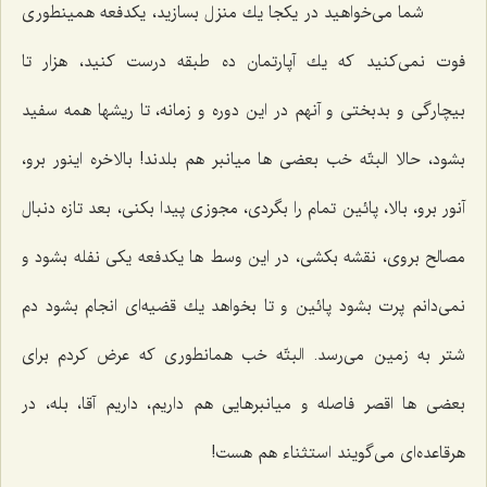
شما می‌خواهید در یكجا یك منزل بسازید، یكدفعه همینطوری
فوت نمی‌كنید كه یك آپارتمان ده طبقه درست كنید، هزار تا
بیچارگی و بدبختی و آنهم در این دوره و زمانه، تا ریشها همه سفید
بشود، حالا البتّه خب بعضی ها میانبر هم بلدند! بالاخره اینور برو،
آنور برو، بالا، پائین تمام را بگردی، مجوزی پیدا بكنی، بعد تازه دنبال
مصالح بروی، نقشه بكشی، در این وسط ها یكدفعه یكی نفله بشود و
نمی‌دانم پرت بشود پائین و تا بخواهد یك قضیه‌ای انجام بشود دم
شتر به زمین می‌رسد. البتّه خب همانطوری كه عرض كردم برای
بعضی ها اقصر فاصله و میانبرهایی هم داریم، داریم آقا، بله، در
هرقاعده‌ای می‌گویند استثناء هم هست!