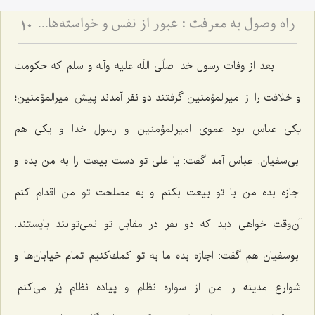
راه وصول به معرفت :‌ عبور از نفس و خواسته‏‌هاى آن‏
10
بعد از وفات رسول خدا صلّی اللَه علیه وآله و سلم كه حكومت
و خلافت را از امیرالمؤمنین گرفتند دو نفر آمدند پیش امیرالمؤمنین؛
یكی عباس بود عموی امیرالمؤمنین و رسول خدا و یكی هم
ابی‌سفیان. عباس آمد گفت: یا علی تو دست بیعت را به من بده و
اجازه بده من با تو بیعت بكنم و به مصلحت تو من اقدام كنم
آن‌وقت خواهی دید كه دو نفر در مقابل تو نمی‌توانند بایستند.
ابوسفیان هم گفت: اجازه بده ما به تو كمك‌كنیم تمام خیابان‌ها و
شوارع مدینه را من از سواره نظام و پیاده نظام پُر می‌كنم.