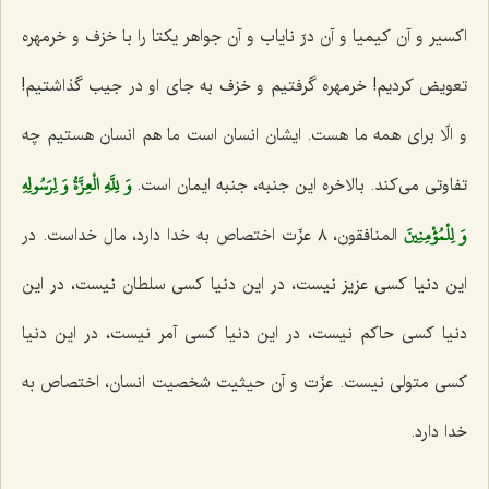
اكسیر و آن كیمیا و آن درّ نایاب و آن جواهر یكتا را با خزف و خرمهره
تعویض كردیم! خرمهره گرفتیم و خزف به جای او در جیب گذاشتیم!
و الّا برای همه ما هست. ایشان انسان است ما هم انسان هستیم چه
وَ لِلَّهِ الْعِزَّةُ وَ لِرَسُولِهِ
تفاوتی می‌كند. بالاخره این جنبه، جنبه ایمان است.
وَ لِلْمُؤْمِنِينَ‌
المنافقون، ٨ عزّت اختصاص به خدا دارد، مال خداست. در
این دنیا كسی عزیز نیست، در این دنیا كسی سلطان نیست، در این
دنیا كسی حاكم نیست، در این دنیا كسی آمر نیست، در این دنیا
كسی متولی نیست. عزّت و آن حیثیت شخصیت انسان، اختصاص به
خدا دارد.