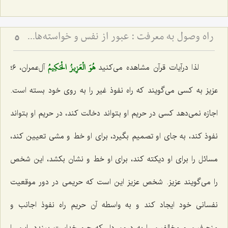
راه وصول به معرفت :‌ عبور از نفس و خواسته‏‌هاى آن‏
5
هُوَ الْعَزِيزُ الْحَكِيمُ‌
لذا درآیات قرآن مشاهده می‌كنید
آل‌عمران، ٦؛
عزیز به كسی می‌گویند كه راه نفوذ غیر را به روی خود بسته است.
اجازه نمی‌دهد كسی در حریم او بتواند دخالت كند، در حریم او بتواند
نفوذ كند، به جای او تصمیم بگیرد، برای او خط و مشی تعیین كند،
مسائل را برای او دیكته كند، برای او خط و نشان بكشد، این شخص
را می‌گویند عزیز. شخص عزیز این است كه حریمی در دور موقعیت
نفسانی خود ایجاد كند و به واسطه آن حریم راه نفوذ اجانب و
منحرفین و مخالفین را به درون دل كه حرم خداست ببندد. این را