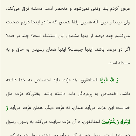
عرض كردم یك وقتی نمی‌شود و منحصر است مسئله فرق می‌كند،
ولی بیننا و بین اللَه همین رفقا همین كه ما در اینجا داریم صحبت
می‌كنیم چند درصد از اینها مشمول این استثناء است؟ چند در صد؟
اگر دو درصد باشد. اینها چیست؟ اینها همان رسیدن به حاق و به
مسئله است.
وَ لِلَّهِ الْعِزَّةُ
المنافقون، ٨؛ عزّت باید اختصاص به خدا داشته
باشد، اختصاص به پروردگار باید داشته باشد. وقتی‌كه عزّت مال
وَ
خداست این عزّت می‌آید همان، نه عزّت دیگر، همان عزّت می‌آید
لِرَسُولِهِ وَ لِلْمُؤْمِنِينَ‌
المنافقون، ٨ آن عزّت سرایت می‌كند به رسول، رسول
هم عزیز است، رسول هم به كسی باج نمی‌دهد، رسول هم به كسی