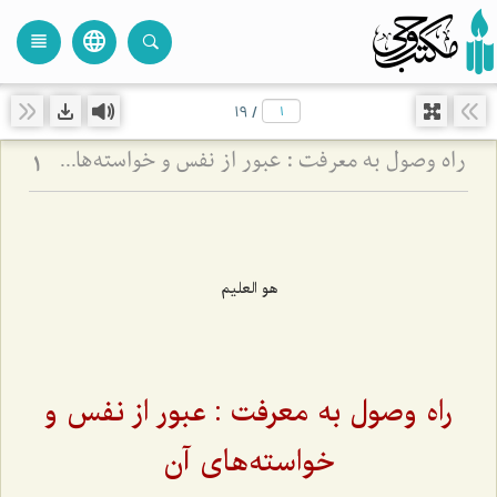
language
view_headline
close
search
19
/
راه وصول به معرفت :‌ عبور از نفس و خواسته‏‌هاى آن‏
1
هو العلیم
راه وصول به معرفت :‌ عبور از نفس و
خواسته‌‌هاى آن‌‌‌