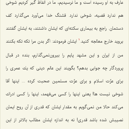
عارف به او رسیده است و ما نرسیدیم، ما در الفاظ گیر كردیم شوخی
هم ندارد قضیه، شوخی ندارد. قشنگ خدا می‌آورد می‌گذارد كف
دستمان. راجع به بیماری سكته‌ای كه ایشان داشتند، به ایشان گفتند
بروید خارج معالجه كنید.
ایشان فرمودند: اگر بدن مرا تكه تكه بكنند
1
من از ایران و این مشهد پایم را بیرون‌نمی‌گذارم، بنده در قبال
پروردگار چه جوابی بدهم؟ بگویند این عالم دینی كه یك عمری را
برای عزّت اسلام و برای عزّت مسلمین صحبت كرده ... اینها آقا
شوخی نیست ها! یعنی اینها را كسی می‌فهمد، اینها را كسی ادراك
می‌كند حالا من نمی‌گویم به مقدار ایشان كه قدری از آن روح ایمان
نصیبش شده باشد قدری! نه به اندازه ایشان مطالب بالاتر از این