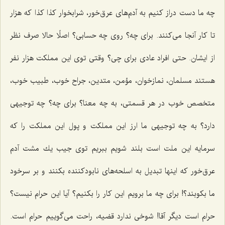
چه ما دست دراز كنیم به آدم‌های عرق‌خور، شرابخوار كذا كذا كه هزار
تا كار آنجا می‌كنند. برای چه؟ روی چه حسابی؟ اصلًا حالا صرف نظر
از ایشان. حتی افراد عادی برای چی؟ وقتی توی این مملكت هزار نفر
هستند مسلمان، نمازخوان، مؤمن، متدین، جراح خوب، طبیب خوب،
متخصص خوب در هر قسمتی، به چه معنا؟ برای چه؟ چه توجیهی
دارد؟ به چه توجیهی ما ارز این مملكت و پول این مملكت را كه
سرمایه این ملت است بلند شویم ببریم توی جیب یك مشت آدم
عرق‌خور كه اینها تبدیل به اسلحه‌های نابودكننده بكنند و بر سرخود
ما بكوبند؟! برای چه ما برویم این كار را بكنیم؟ آیا این حرام نیست؟
حرام است دیگر آقا! شوخی ندارد قضیه، راحت می‌گوییم حرام است.