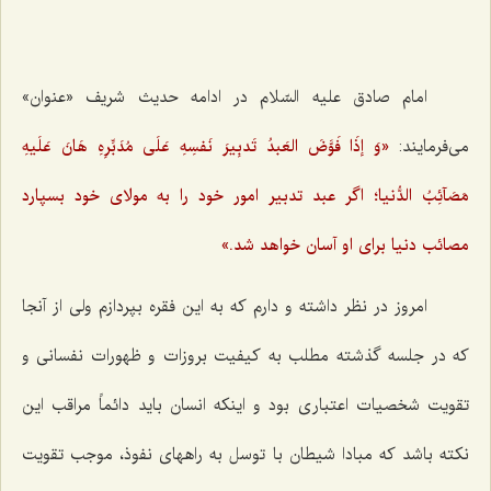
امام صادق علیه السّلام در ادامه حدیث شریف «عنوان»
می‌فرمایند:
«وَ إذَا فَوَّضَ العَبدُ تَدبِیرَ نَفسِهِ عَلَی مُدَبِّرِهِ هَانَ عَلَیهِ
مَصَآئِبُ الدُّنیا؛
اگر عبد تدبیر امور خود را به مولای خود بسپارد
مصائب دنیا برای او آسان خواهد شد.»
امروز در نظر داشته و دارم كه به این فقره بپردازم ولی از آنجا
كه در جلسه گذشته مطلب به كیفیت بروزات و ظهورات نفسانی و
تقویت شخصیات اعتباری بود و اینكه انسان باید دائماً مراقب این
نكته باشد كه مبادا شیطان با توسل به راههای نفوذ، موجب تقویت