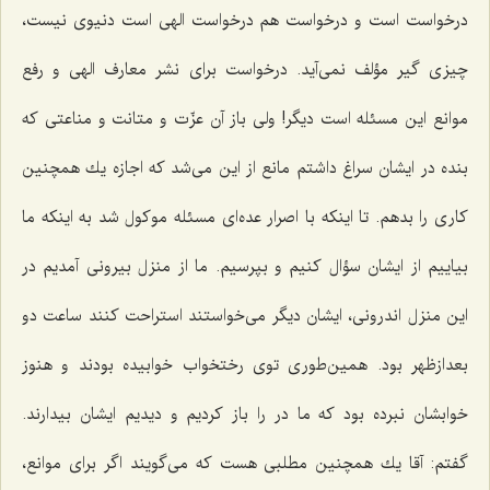
درخواست است و درخواست هم درخواست الهی است دنیوی نیست،
چیزی گیر مؤلف نمی‌آید. درخواست برای نشر معارف الهی و رفع
موانع این مسئله است دیگر! ولی باز آن عزّت و متانت و مناعتی كه
بنده در ایشان سراغ داشتم مانع از این می‌شد كه اجازه یك همچنین
كاری را بدهم. تا اینكه با اصرار عده‌ای مسئله موكول شد به اینكه ما
بیاییم از ایشان سؤال كنیم و بپرسیم. ما از منزل بیرونی آمدیم در
این منزل اندرونی، ایشان دیگر می‌خواستند استراحت كنند ساعت دو
بعدازظهر بود. همین‌طوری توی رختخواب خوابیده بودند و هنوز
خوابشان نبرده بود كه ما در را باز كردیم و دیدیم ایشان بیدارند.
گفتم: آقا یك همچنین مطلبی هست كه می‌گویند اگر برای موانع،