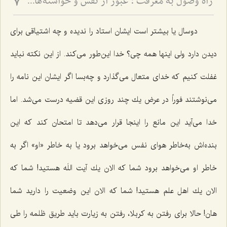
راه وصول به معرفت :‌ عبور از نفس و خواسته‏‌هاى آن‏
7
دوسال یا بیشتر است ایشان استاد را ندیده و چه اشتیاقی برای
دیدن دارد ولی اینها همه چی؟ خدا این‌طور می‌كند. از این نكته نباید
غفلت كنیم كه خدای متعال می‌گذارد و چه‌بسا اگر ایشان این نامه را
می‌نوشتند فوراً در عرض یك چند روزی این قضیه درست می‌شد. اما
خدا می‌آید این مانع را اینجا قرار می‌دهد تا امتحان كند كه این
بنده‌اش به‌خاطر هوای نفس می‌خواهد برود یا به خاطر «او» اگر به
خاطر او می‌خواهد برود شما كه الان یك آیت اللَه هستید! شما كه
الان یك اهل علم هستید! شما كه الان این وضعیت را دارید شما
هان! حالا برای رفتن به كربلا، رفتن به زیارت باید طریق ظلمه را طی