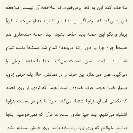
ملاحظه كند این به كجا برمی‌خورد، نه! ملاحظه آن نیست. ملاحظه
این را می‌كند كه مردم اگر این مطلب را بشنوند به او می‌خندند! فوراً
بردار و بگو این جمله باید حذف بشود. البته جمله خنده‌داری هم
هست! چرا؟ چرا این‌طور ارائه می‌دهد؟ تمام شد مسئله! قضیه تمام
شد! یك ساعت انسان صحبت می‌كند، خدا یك‌دفعه مچش را
می‌گیرد، هان! می‌اندازد این حرف را در دهانش. حالا یك حرفی زدی،
بسیار خب! حرف، حرف خنده‌دار است! عمداً كه نزدی، از روی تعمد
كه نگفتی! انسان هزارتا اشتباه می‌كند. خود ما هم در صحبت هزارتا
اشتباه می‌كنیم، یك چیز عادی است، ما قرآن كه نمی‌خواهیم اینجا
بیاییم بخوانیم كه روی واوش مسئله باشد، روی فاءش مسئله باشد.