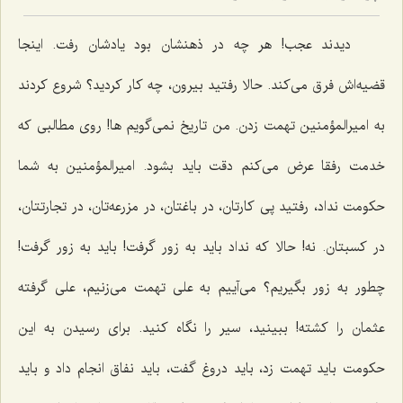
دیدند عجب! هر چه در ذهنشان بود یادشان رفت. اینجا
قضیه‌اش فرق می‌كند. حالا رفتید بیرون، چه كار كردید؟ شروع كردند
به امیرالمؤمنین تهمت زدن. من تاریخ نمی‌گویم ها! روی مطالبی كه
خدمت رفقا عرض می‌كنم دقت باید بشود. امیرالمؤمنین به شما
حكومت نداد، رفتید پی كارتان، در باغتان، در مزرعه‌تان، در تجارتتان،
در كسبتان. نه! حالا كه نداد باید به زور گرفت! باید به زور گرفت!
چطور به زور بگیریم؟ می‌آییم به علی تهمت می‌زنیم، علی گرفته
عثمان را كشته! ببینید، سیر را نگاه كنید. برای رسیدن به این
حكومت باید تهمت زد، باید دروغ گفت، باید نفاق انجام داد و باید