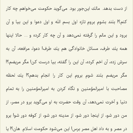
از دست بدهد. مالك این‌جور بود. می‌گوید حكومت می‌خواهم چه كار
كنم؟! بلند بشوم بروم تازه اول بسم اللَه و اول دعوا و این بیا و آن
برود و این مالم را گرفته نمی‌دهد و آن چه كار كرده و ... حالا اینها
همه یك طرف، مسائل خانوادگی هم یك طرف! دعوا، مرافعه، آن به
سرش زده، آن اخم كرده، آن این را گفته، بیا درست كن! مگر مریضم؟!
مگر مریضم بلند شوم بروم این كار را انجام بدهم؟! یك لحظه
مصاحبت با امیرالمؤمنین و نگاه كردن به امیرالمؤمنین را به تمام
دنیا و آخرت نمی‌دهد، آن وقت حضرت به او می‌گوید برو در مصر، از
من دور شو، از اینجا دور شو، از مدینه دور شو، از كوفه دور شو! برو
در مصر و به داد اهل مصر برس! این می‌شود حكومت اسلام. هان؟! یا