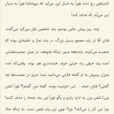
اشتباهی رخ داده، فوراً به دنبال این می‌آید كه بپوشاند! فوراً به دنبال
این می‌آید كه حذف كند!
چند روز پیش جایی بودیم، یك شخصی نقل می‌كرد می‌گفت:
فلان آقا در یك مجمع بسیار بزرگ، در یك نماز و خطبه‌ای بوده كه
صحبت می‌كرده، یك‌دفعه بدون اینكه بخواهد، در میان صحبت‌هایش
آمده یك حرفی زده خیلی حرف خنده‌داری هم بوده. وقتی‌كه آمده
منزل، پسرش به او گفته فلانی می‌دانید شما امروز در صحبت‌ها چه
گفتی؟ فلان حرف ... این خوابیده بوده، گفته من گفتم؟! فوراً تلفن
بزن! تلفن بزن به اداره رادیو و بگو فوراً این یك جمله را حذف كنند!
چرا این كار را می‌كند؟ چرا؟ چون این یك نقص است. نه اینكه حالا