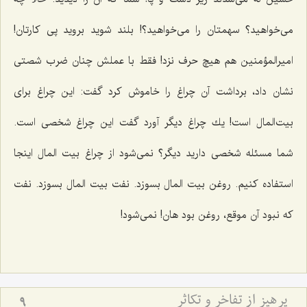
می‌خواهید؟ سهمتان را می‌خواهید؟! بلند شوید بروید پی كارتان!
امیرالمؤمنین هم هیچ حرف نزد! فقط با عملش چنان ضرب شصتی
نشان داد، برداشت آن چراغ را خاموش كرد گفت: این چراغ برای
بیت‌المال است! یك چراغ دیگر آورد گفت این چراغ شخصی است.
شما مسئله شخصی دارید دیگر؟ نمی‌شود از چراغ بیت المال اینجا
استفاده كنیم. روغن بیت المال بسوزد. نفت بیت المال بسوزد. نفت
كه نبود آن موقع، روغن بود هان! نمی‌شود!
پرهیز از تفاخر و تكاثر
9