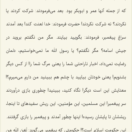
كه از جمله آنها عمر و ابوبكر بود. بعد می‌فرمودند: شركت كردند یا
نكردند؟ نه شركت نكردند! حضرت فرمودند: خدا لعنت كند! بعد آمدند
سراغ پیغمبر، فرمودند: بگویید بیایند. مگر من نگفتم بروید در
جیش اسامه؟ مگر نگفتم؟ یا رسول اللَه ما نمی‌خواستیم، دلمان
رضایت نمی‌داد، اخبار ناراحتی شما را یعنی مرگ شما را! از كس دیگر
بشنویم! یعنی خودتان بیایید با چشم هم ببینید من دارم می‌میرم؟!
معنایش این است دیگر! نگاه كنید، ببینید! چطوری بازی درآوردند
سر پیغمبر! این مسلمین، این مؤمنین، این ریش سفیدهای تا اینجا،
ریششان تا پایشان رسیده! اینها چطور آمدند و پیغمبر را بازی گرفتند.
این حكومت اسلام است؟! حكومتی كه پیغمبر می‌گوید: لَعَنَ اللَه مَن