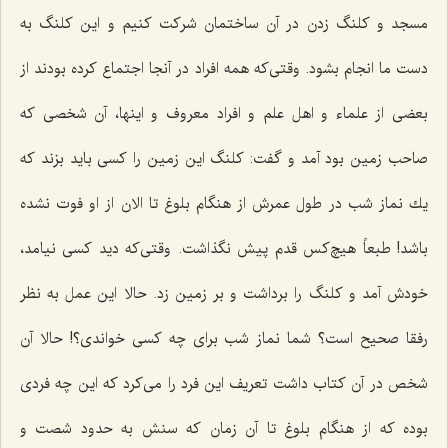
مسجد و كلنگ زدن در آن ساختمان شركت كنیم و این كلنگ به
دست ما انجام بشود. وقتی‌كه همه افراد در آنجا اجتماع كرده بودند از
بعضی از علماء و اهل علم و افراد معروف و اینها، آن شخصی كه
صاحب زمین بود آمد و گفت: كلنگ این زمین را كسی باید بزند كه
یك نماز شب در طول عمرش از هنگام بلوغ تا الان از او فوت نشده
باشد! طبعاً هیچ‌كس قدم پیش نگذاشت. وقتی‌كه دید كسی نیامد،
خودش آمد و كلنگ را برداشت و بر زمین زد. حالا این عمل به نظر
رفقا صحیح است؟ شما نماز شب برای چه كسی خواندی؟! حالا آن
شخص در آن كتاب داشت تعریف این فرد را می‌كرد كه این چه فردی
بوده كه از هنگام بلوغ تا آن زمان كه سنش به حدود شصت و