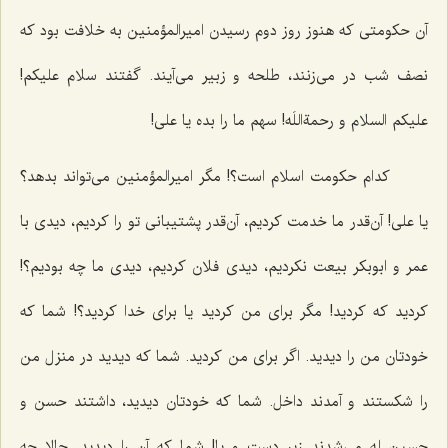
آن حكومتی كه هنوز روز دوم رسیدن امیرالمؤمنین به خلافت بود كه
نصف شب در می‌زنند، طلحه و زبیر می‌آیند. گفتند سلام علیكم!
علیكم السلام و رحمةاللَه! سهم ما را بده یا علی!
كدام حكومت اسلام است؟! مگر امیرالمؤمنین می‌تواند بدهد؟
یا علی! آن‌قدر ما خدمت كردیم، آن‌قدر پشتیبانی تو را كردیم، دیدی با
عمر و ابوبكر بیعت نكردیم، دیدی فلان كردیم، دیدی ما چه بودیم؟!
كردید كه كردید! مگر برای من كردید یا برای خدا كردید؟! شما كه
خودتان من را دیدید. اگر برای من كردید. شما كه دیدید در منزل من
را شكستند و آمدند داخل. شما كه خودتان دیدید، داشتند حسن و
حسین له می‌شدند زیر دست و پا! شما كه آن را دیدید. حالا چه