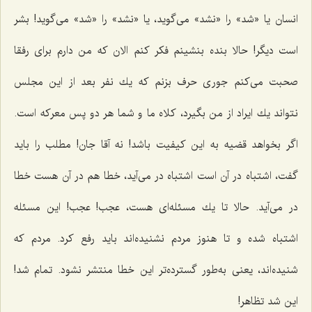
انسان یا «شد» را «نشد» می‌گوید، یا «نشد» را «شد» می‌گوید! بشر
است دیگر! حالا بنده بنشینم فكر كنم الان كه من دارم برای رفقا
صحبت می‌كنم جوری حرف بزنم كه یك نفر بعد از این مجلس
نتواند یك ایراد از من بگیرد، كلاه ما و شما هر دو پس معركه است.
اگر بخواهد قضیه به این كیفیت باشد! نه آقا جان! مطلب را باید
گفت، اشتباه در آن است اشتباه در می‌آید، خطا هم در آن هست خطا
در می‌آید. حالا تا یك مسئله‌ای هست، عجب! عجب! این مسئله
اشتباه شده و تا هنوز مردم نشنیده‌اند باید رفع كرد. مردم كه
شنیده‌اند، یعنی به‌طور گسترده‌تر این خطا منتشر نشود. تمام شد!
این شد تظاهر!