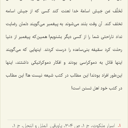
تَخَلَّفَ عَن جَیشِ اسامَة خدا لعنت كند كسی كه از جیش اسامه
تخلف كند. آن وقت بلند می‌شوند به پیغمبر می‌گویند دلمان رضایت
نداد ناراحتی شما را از كسی دیگر بشنویم! همین‌كه پیغمبر از دنیا
رحلت كرد سقیفه بنی‌ساعده را درست كردند. اینهایی كه می‌گویند
اینها قائل به دموكراسی بودند و افكار دموكراتیكی داشتند، اینها
این‌طور افراد بودند! این مطالب در كتب شیعه نیست ها! این مطالب
در كتب خود اهل تسنن است!
اسرار ملكوت، ج ١، ص ٣٠٤، پاورقى. الملل و النحل، ج ١،