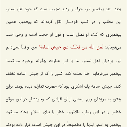
زدند. بعد پیغمبر این حرف را زدند عجیب است كه خود اهل تسنن
این مطلب را در كتب خودشان نقل كرده‌اند كه پیغمبر، همین
پیغمبری كه كلام او فصل است و قول او حجت است و وحی است
می‌فرماید:
لَعَنَ اللَه مَن تَخَلَّفَ عَن جَیشِ اسامَة
من واقعاً نمی‌دانم
1
این برادران اهل تسنن ما با این عبارات چگونه برخورد می‌كنند!
پیغمبر می‌فرماید: خدا لعنت كند كسی را كه از جیش اسامه تخلف
كند. جیش اسامه یك لشكری بود كه حضرت تدارك دیده بودند برای
رفتن به مرزهای روم. بعضی از آن افرادی كه وجودشان در این موقع
خطیر و در این زمان، بالاترین خطر را برای اسلام ایجاد می‌كرد،
پیغمبر به اسم، اینها را مخصوصاً در این جیش اسامه قرار داده بودند