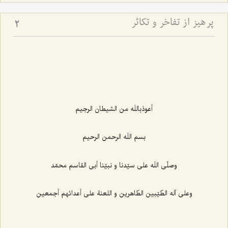
پرهیز از تفاخر و تكاثر
2
أعوذباللَه من الشيطان الرجيم‌
بسم اللَه الرحمن الرحيم‌
وصلّى اللَه على سيّدنا و نبيّنا أبى القاسم محمّد
وعلى آله الطّيّبين الطّاهرين و اللعنة على أعدائهم أجمعين‌