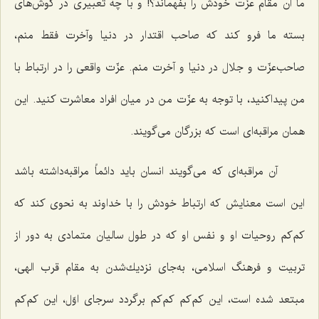
ما آن مقام عزّت خودش را بفهماند؟! و با چه تعبیری در گوش‌های
بسته ما فرو كند كه صاحب اقتدار در دنیا وآخرت فقط منم،
صاحب‌عزّت و جلال در دنیا و آخرت منم. عزّت واقعی را در ارتباط با
من پیداكنید، با توجه به عزّت من در میان افراد معاشرت كنید. این
همان مراقبه‌ای است كه بزرگان می‌گویند.
آن مراقبه‌ای كه می‌گویند انسان باید دائماً مراقبه‌داشته باشد
این است معنایش كه ارتباط خودش را با خداوند به نحوی كند كه
كم‌كم روحیات او و نفس او كه در طول سالیان متمادی به دور از
تربیت و فرهنگ اسلامی، به‌جای نزدیك‌شدن به مقام قرب الهی،
مبتعد شده است، این كم‌كم كم‌كم برگردد سرجای اوّل، این كم‌كم