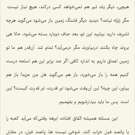
هیچی، دیگر یك تیر هم نمی‌خواهد كسی دركند، هیچ نیاز نیست.
مگر زلزله نیامد؟ دیدید دیگر قشنگ زمین باز می‌شود می‌گوید هرچه
تشریف دارید بیایید این تو، بعد صاف دوباره بسته می‌شود، حالا هی
بروند چاه بكنند دربیاورند مگر درمی‌آید؟ تمام شد. آن‌قدر هم ما تو
زمین اعماق داریم به اندازه كافی اگر صد برابر این هم اسلحه درست
كنیم همه را باز می‌خورد، باز هم می‌گوید هَل مِن مَزید! باز هم
بیاور، این چیه؟ این آن‌وقت می‌شود ابر قدرت، ابر قدرت كیست؟ این
است. پس ما باید بیدارشویم و بفهمیم.
این مسئله همیشه اتّفاق افتاده، ابرهه وقتی‌كه می‌آید كعبه را
با پانصد فیل خراب كند، شوخی نیست ها، پانصد فیل، در مقابل