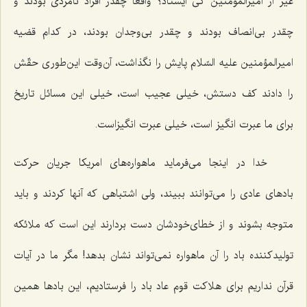
غیر از امیرالمؤمنین كی ایستاد؟ واقعاً چقدر افراد نامردی بودند و
چقدر بی‌انصاف بودند و چقدر بی‌وجدان بودند، در كدام قضیه
امیرالمؤمنین علیه السّلام پایش را نگذاشت، آن‌وقت این‌طوری حقّش
را دادند كف دستش، خیلی عجیب است، خیلی این مسائل تاریخ
برای ما عبرت انگیز است، خیلی عبرت انگیزاست.
خدا در اینجا می‌فرماید ماهواره‌های امریكا جریان حركت
بادهای عادی را می‌توانند ببیند، ولی اشتباهی كه آنها كردند و باید
متوجه بشوند و از خطای‌خودشان دست بردارند این است كه ملائكه
تولیدكننده باد را آن ماهواره نمی‌تواند نشان بدهد! مگر ما در آیات
قرآن نداریم برای هلاكت قوم عاد باد را فرستادیم، این بادها همین