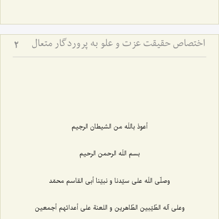
اختصاص حقیقت عزت و علو به پروردگار متعال‏
2
أعوذ باللَه من الشيطان الرجيم‌
بسم اللَه الرحمن الرحيم‌
وصلّى اللَه على سيّدنا و نبيّنا أبى القاسم محمّد
وعلى آله الطّيّبين الطّاهرين و اللعنة على أعدائهم أجمعين‌