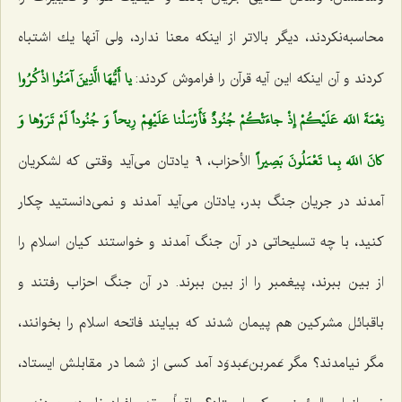
محاسبه‌نكردند، دیگر بالاتر از اینكه معنا ندارد، ولی آنها یك اشتباه
يا أَيُّهَا الَّذِينَ آمَنُوا اذْكُرُوا
كردند و آن اینكه این آیه قرآن را فراموش كردند:
نِعْمَةَ اللَه عَلَيْكُمْ إِذْ جاءَتْكُمْ جُنُودٌ فَأَرْسَلْنا عَلَيْهِمْ رِيحاً وَ جُنُوداً لَمْ تَرَوْها وَ
كانَ اللَه بِما تَعْمَلُونَ بَصِيراً
الأحزاب، ٩ یادتان می‌آید وقتی كه لشكریان
آمدند در جریان جنگ بدر، یادتان می‌آید آمدند و نمی‌دانستید چكار
كنید، با چه تسلیحاتی در آن جنگ آمدند و خواستند كیان اسلام را
از بین ببرند، پیغمبر را از بین ببرند. در آن جنگ احزاب رفتند و
باقبائل مشركین هم پیمان شدند كه بیایند فاتحه اسلام را بخوانند،
مگر نیامدند؟ مگر عَمربن‌عَبدوَد آمد كسی از شما در مقابلش ایستاد،