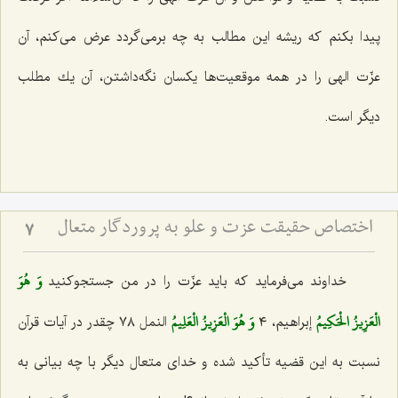
پیدا بكنم كه ریشه این مطالب به چه برمی‌گردد عرض می‌كنم، آن
عزّت الهی را در همه موقعیت‌ها یكسان نگه‌داشتن، آن یك مطلب
دیگر است.
اختصاص حقیقت عزت و علو به پروردگار متعال‏
7
وَ هُوَ
خداوند می‌فرماید كه باید عزّت را در من جستجوكنید
الْعَزِيزُ الْحَكِيمُ‌
وَ هُوَ الْعَزِيزُ الْعَلِيمُ‌
إبراهیم، ٤
النمل ٧٨ چقدر در آیات قرآن
نسبت به این قضیه تأكید شده و خدای متعال دیگر با چه بیانی به