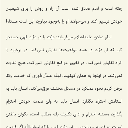
رفته است و امام صادق شده است آن راه و روش را برای شیعیان
خودش ترسیم كند و می‌خواهد او را به‌وجود بیاورد، این است مسئله!
امام صادق علیه‌السّلام می‌فرماید: عزّت را در عزّت الهی جستجو
كن كه آن عزّت در همه موقعیت‌ها تفاوتی نمی‌كند. در برخورد با
افراد تفاوتی نمی‌كند، در تغییر مواضع تفاوتی نمی‌كند، هیچ تفاوت
نمی‌كند، در اینجا به همان كیفیت، البتّه همآن‌طوری كه خدمت رفقا
عرض كردم نحوه عملكرد در مسائل مختلف فرق‌می‌كند، انسان باید به
استادش احترام بگذارد، انسان باید به ولی نعمت خودش احترام
بگذارد، مسئله احترام و ادای تكلیف یك مطلب است، نگرش باطنی
نسبت به قضیه و نواختن و آن عزّت الهی را كه ان‌شاءاللَه اگر فرصت