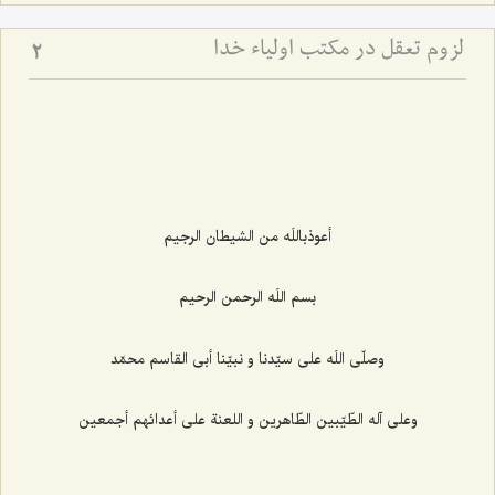
لزوم تعقل در مکتب اولیاء خدا
2
أعوذباللَه من الشيطان الرجيم‌
بسم اللَه الرحمن الرحيم‌
وصلّى اللَه على سيّدنا و نبيّنا أبى القاسم محمّد
وعلى آله الطّيّبين الطّاهرين و اللعنة على أعدائهم أجمعين‌