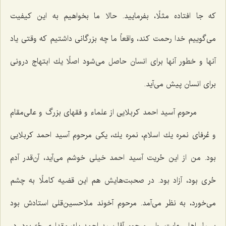
كه جا افتاده مثلًا، بفرمایید. حالا ما بخواهیم به این كیفیت
می‌گوییم خدا رحمت كند، واقعاً ما چه بزرگانی داشتیم كه وقتی یاد
آنها و خطور آنها برای انسان حاصل می‌شود اصلًا یك ابتهاج درونی
برای انسان پیش می‌آید.
مرحوم آسید احمد كربلایی از علماء و فقهای بزرگ و عالی‌مقام
و عُرفای نمره یك اسلام، نمره یك، یكی مرحوم آسید احمد كربلایی
بود. من از این حُریت آسید احمد خیلی خوشم می‌آید، آن‌قدر آدم
حُری بود، آزاد بود. در صحبت‌هایش هم این قضیه كاملًا به چشم
می‌خورد، به نظر می‌آمد. مرحوم آخوند ملاحسین‌قلی استادش بود
بسیار اهل رعایت. ولی مرحوم آقا سید احمد یك مقداری حُرّ بود، در