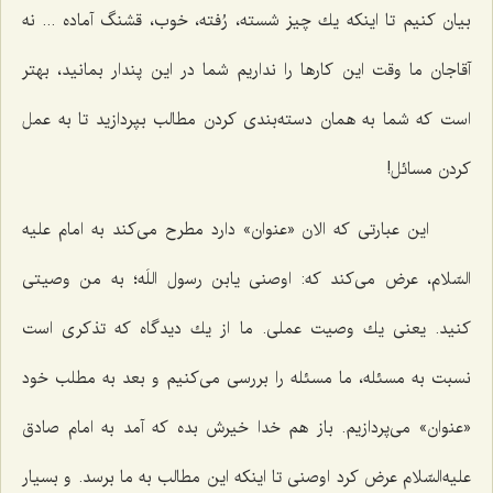
بیان كنیم تا اینكه یك چیز شسته، رُفته، خوب، قشنگ آماده ... نه
آقاجان ما وقت این كارها را نداریم شما در این پندار بمانید، بهتر
است كه شما به همان دسته‌بندی كردن مطالب بپردازید تا به عمل
كردن مسائل!
این عبارتی كه الان «عنوان» دارد مطرح می‌كند به امام علیه
السّلام، عرض می‌كند كه: اوصنی یابن رسول اللَه؛ به من وصیتی
كنید. یعنی یك وصیت عملی. ما از یك دیدگاه كه تذكری است
نسبت به مسئله، ما مسئله را بررسی می‌كنیم و بعد به مطلب خود
«عنوان» می‌پردازیم. باز هم خدا خیرش بده كه آمد به امام صادق
علیه‌السّلام عرض كرد اوصنی تا اینكه این مطالب به ما برسد. و بسیار