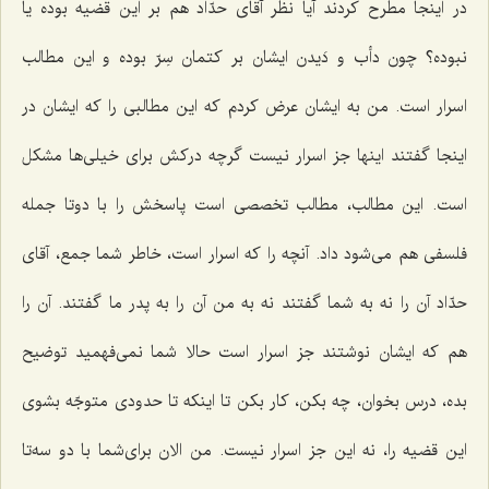
در اینجا مطرح كردند آیا نظر آقای حدّاد هم بر این قضیه بوده یا
نبوده؟ چون دأب و دَیدن ایشان بر كتمان سِرّ بوده و این مطالب
اسرار است. من به ایشان عرض كردم كه این مطالبی را كه ایشان در
اینجا گفتند اینها جز اسرار نیست گرچه دركش برای خیلی‌ها مشكل
است. این مطالب، مطالب تخصصی است پاسخش را با دوتا جمله
فلسفی هم می‌شود داد. آنچه را كه اسرار است، خاطر شما جمع، آقای
حدّاد آن را نه به شما گفتند نه به من آن را به پدر ما گفتند. آن را
هم كه ایشان نوشتند جز اسرار است حالا شما نمی‌فهمید توضیح
بده، درس بخوان، چه بكن، كار بكن تا اینكه تا حدودی متوجّه بشوی
این قضیه را، نه این جز اسرار نیست. من الان برای‌شما با دو سه‌تا