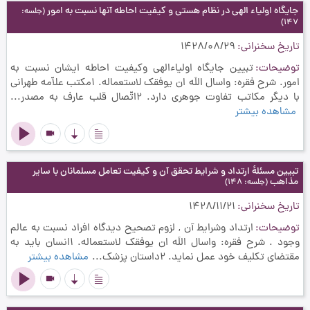
جایگاه اولیاء الهی در نظام هستی و کیفیت احاطه آنها نسبت به امور
(جلسه:
147)
تاریخ سخنرانی
1428/08/29
توضیحات
تبیین جایگاه اولیاءالهی وکیفیت احاطه ایشان نسبت به
امور. شرح فقره: واسال اللَه ان یوفقک لاستعماله. 1مكتب علاّمه طهراني
با ديگر مكاتب تفاوت جوهري دارد. 2اتّصال قلب عارف به مصدر...
مشاهده بیشتر
videocam
تبیین مسئلۀ ارتداد و شرایط تحقق آن و کیفیت تعامل مسلمانان با سایر
مذاهب
(جلسه: 148)
تاریخ سخنرانی
1428/11/21
توضیحات
ارتداد وشرایط آن , لزوم تصحیح دیدگاه افراد نسبت به عالم
وجود . شرح فقره: واسال اللَه ان یوفقک لاستعماله. 1انسان بايد به
مقتضاي تكليف خود عمل نمايد. 2داستان پزشك...
مشاهده بیشتر
videocam