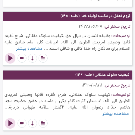
لزوم تعقل در مکتب اولیاء خدا
(جلسه: 145)
تاریخ سخنرانی
1428/06/28
توضیحات
وظیفه انسان در قبال حق ,کیفیت سلوک عقلانی. شرح فقره:
فانها وصیتی لمریدی الطریق الی اللَه. 1بيانات كلّي امام صادق علیه
السلام براي سالكان راه خدا كافي و شافي است....
مشاهده بیشتر
videocam
کیفیت سلوک عقلانی
(جلسه: 146)
تاریخ سخنرانی
1420/08/11
توضیحات
کیفیت سلوک عقلانی. شرح فقره: فانها وصیتی لمریدی
الطریق الی اللَه. 1داستان کثرت کلام يكي از علماء در حضور حضرت سيّد
هاشم حدّاد رضوان اللَه عليه. 2گفتار علاّمه طهراني دربارۀ...
مشاهده بیشتر
videocam