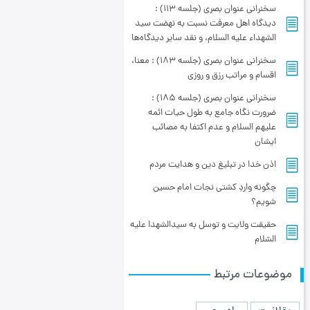
سخنراني عنوان بصري (جلسه 113) :
دیدگاه اهل معرفت نسبت به نهضت سید
الشهداء علیه السلام، و نقد سایر دیدگاه‌ها
سخنراني عنوان بصري (جلسه 183) : معنا،
اقسام و مراتب رزق و روزی
سخنراني عنوان بصري (جلسه 185) :
ضرورت نگاه جامع به طول حیات ائمه
علیهم السلام و عدم اکتفا به مصائب
ایشان
اذن خدا در تبلیغ دین و هدایت مردم
چگونه واردِ کشتی نجات امام حسین
شویم؟
حقیقت ولایت و توسل به سیدالشهدا علیه
السّلام
موضوعات مرتبط