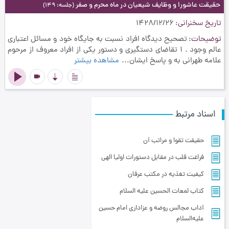
حقیقت عاشورا و وظایف شیعیان در ماه محرم و صفر
(جلسه: 149)
تاریخ سخنرانی
1428/12/26
توضیحات
تصحیح دیدگاه افراد نسبت به جایگاه خود و مسائل اعتباری
عالم وجود . 1 تقاضاي دستگیری و دستور یکی از افراد معروف از مرحوم
علامه طهرانی به و پاسخ ایشان...
مشاهده بیشتر
videocam
اسناد مرتبط
حقیقت تقوا و مراتب آن
فراغت قلب در مقابل دستورات اولیا الهی
کیفیت تغذیه در مکتب عرفان
کتاب لمعات الحسین علیه السلام
آداب مجالس روضه و عزاداری امام حسین
علیه‌السلام