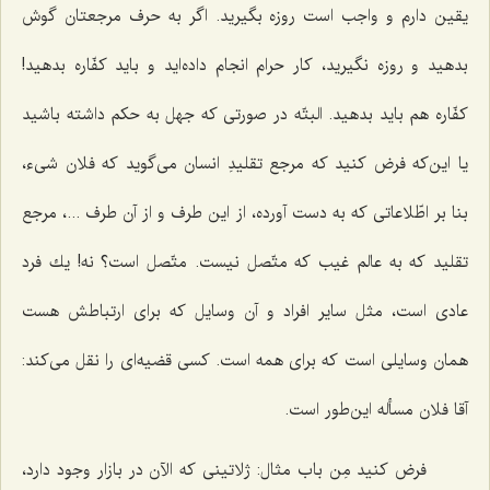
یقین دارم و واجب است روزه بگیرید. اگر به حرف مرجعتان گوش
بدهید و روزه نگیرید، كار حرام انجام داده‌اید و باید كفّاره بدهید!
كفّاره هم باید بدهید. البتّه در صورتی كه جهل به حكم داشته باشید
یا این‌كه فرض كنید كه مرجع تقلیدِ انسان می‌گوید كه فلان شی‌ء،
بنا بر اطّلاعاتی كه به دست آورده، از این طرف و از آن طرف ...، مرجع
تقلید كه به عالم غیب كه متّصل نیست. متّصل است؟ نه! یك فرد
عادی است، مثل سایر افراد و آن وسایل كه برای ارتباطش هست
همان وسایلی است كه برای همه است. كسی قضیه‌ای را نقل می‌كند:
آقا فلان مسأله این‌طور است.
فرض كنید مِن باب مثال: ژلاتینی كه الآن در بازار وجود دارد،