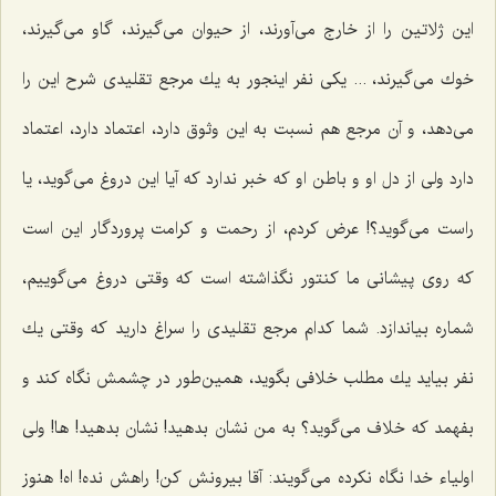
این ژلاتین را از خارج می‌آورند، از حیوان می‌گیرند، گاو می‌گیرند،
خوك می‌گیرند، ... یكی نفر اینجور به یك مرجع تقلیدی شرح این را
می‌دهد، و آن مرجع هم نسبت به این وثوق دارد، اعتماد دارد، اعتماد
دارد ولی از دل او و باطن او كه خبر ندارد كه آیا این دروغ می‌گوید، یا
راست می‌گوید؟! عرض كردم، از رحمت و كرامت پروردگار این است
كه روی پیشانی ما كنتور نگذاشته است كه وقتی دروغ می‌گوییم،
شماره بیاندازد. شما كدام مرجع تقلیدی را سراغ دارید كه وقتی یك
نفر بیاید یك مطلب خلافی بگوید، همین‌طور در چشمش نگاه كند و
بفهمد كه خلاف می‌گوید؟ به من نشان بدهید! نشان بدهید! ها! ولی
اولیاء خدا نگاه نكرده می‌گویند: آقا بیرونش كن! راهش نده! اه! هنوز