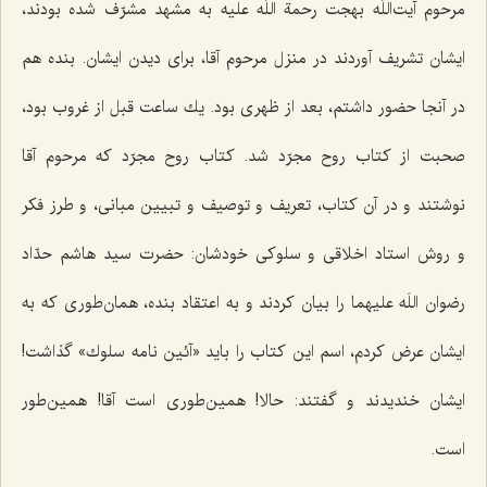
مرحوم آیت‌اللَه بهجت رحمة اللَه علیه به مشهد مشرّف شده بودند،
ایشان تشریف آوردند در منزل مرحوم آقا، برای دیدن ایشان. بنده هم
در آنجا حضور داشتم، بعد از ظهری بود. یك ساعت قبل از غروب بود،
صحبت از كتاب روح مجرّد شد. كتاب روح مجرّد كه مرحوم آقا
نوشتند و در آن كتاب، تعریف و توصیف و تبیین مبانی، و طرز فكر
و روش استاد اخلاقی و سلوكی خودشان: حضرت سید هاشم حدّاد
رضوان اللَه علیهما را بیان كردند و به اعتقاد بنده، همان‌طوری كه به
ایشان عرض كردم، اسم این كتاب را باید «آئین نامه سلوك» گذاشت!
ایشان خندیدند و گفتند: حالا! همین‌طوری است آقا! همین‌طور
است.