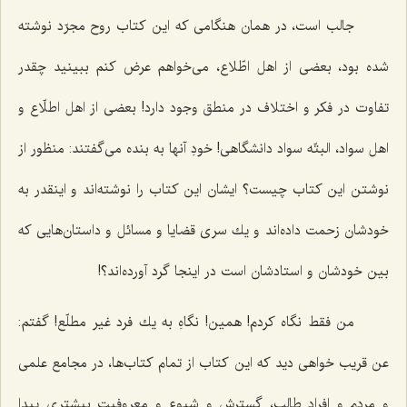
جالب است، در همان هنگامی كه این كتاب روح مجرّد نوشته
شده بود، بعضی از اهل اطّلاع، می‌خواهم عرض كنم ببینید چقدر
تفاوت در فكر و اختلاف در منطق وجود دارد! بعضی از اهل اطلّاع و
اهل سواد، البتّه سواد دانشگاهی! خودِ آنها به بنده می‌گفتند: منظور از
نوشتن این كتاب چیست؟ ایشان این كتاب را نوشته‌اند و اینقدر به
خودشان زحمت داده‌اند و یك سری قضایا و مسائل و داستان‌هایی كه
بین خودشان و استادشان است در اینجا گرد آورده‌اند؟!
من فقط نگاه كردم! همین! نگاهِ به یك فرد غیر مطلّع! گفتم:
عن قریب خواهی دید كه این كتاب از تمام كتاب‌ها، در مجامع علمی
و مردم و افراد طالب، گسترش و شیوع و معروفیت بیشتری پیدا