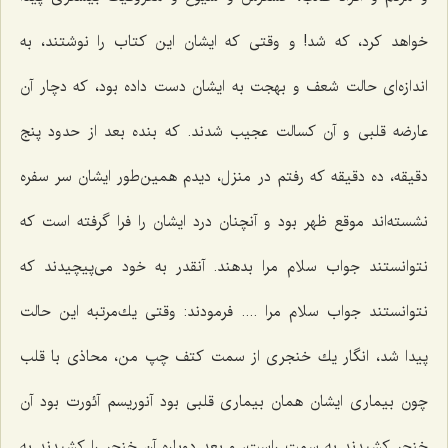
خواهد كرد، كه شد! و وقتی كه ایشان این كتاب را نوشتند، به
اندازه‌ای حالت شعف و بهجت به ایشان دست داده بود، كه دچار آن
عارضه قلبی و آن كسالت عجیب شدند. كه بنده بعد از حدود پنج
دقیقه، ده دقیقه كه رفتم در منزل، دیدم همین‌طور ایشان سر سفره
نشسته‌اند موقع ظهر بود و آنچنان درد ایشان را فرا گرفته است كه
نتوانستند جواب سلام مرا بدهند. آنقدر به خود می‌پیچیدند كه
نتوانستند جواب سلام مرا .... فرمودند: وقتی یك‌مرتبه این حالت
پیدا شد، انگار یك خنجری از سمت كتف چپ من، محاذی با قلب
چون بیماری ایشان همان بیماری قلبی بود آنوریسم آئورت بود آن
خنجر كشیدند به سمت راست، و بعد دوباره آن خنجر را كشیدند به