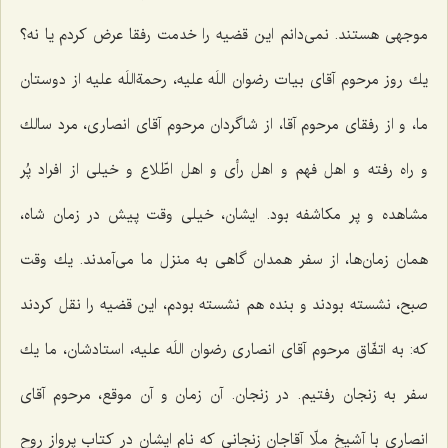
موجهی هستند. نمی‌دانم این قضیه را خدمت رفقا عرض كردم یا نه؟
یك روز مرحوم آقای بیات رضوان اللَه علیه، رحمةاللَه علیه از دوستان
ما، و از رفقای مرحوم آقا، از شاگردان مرحوم آقای انصاری، مرد سالك
و راه رفته و اهل فهم و اهل رأی و اهل اطّلاع و خیلی از افراد پُر
مشاهده و پر مكاشفه بود. ایشان، خیلی وقت پیش در زمان شاه،
همان زمان‌ها، از سفر همدان گاهی به منزل ما می‌آمدند. یك وقت
صبح، نشسته بودند و بنده هم نشسته بودم، این قضیه را نقل كردند
كه: به اتفّاق مرحوم آقای انصاری رضوان اللَه علیه، استادشان، ما یك
سفر به زنجان رفتیم. در زنجان. آن زمان و آن موقع، مرحوم آقای
انصاری با آشیخ ملّا آقاجان زنجانی كه نام ایشان در كتاب پرواز روح