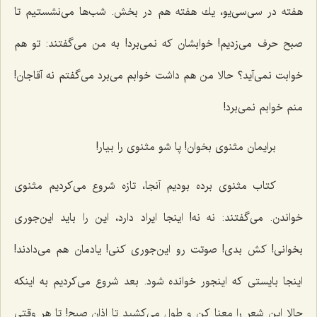
هفته در سی‌سی‌یو، یك هفته هم در بخش. شب‌ها می‌نشستیم تا
صبح حرف می‌زدیم! خوابشان كه نمی‌برد! به من می‌گفتند: تو هم
خوابت نمی‌آید؟ حالا من هم داشت خوابم می‌برد می‌گفتم نه آقاجان!
منم خوابم نمی‌برد!
برایمان مثنوی بخوان! پا شو مثنوی را بیار!
كتاب مثنوی برده بودیم آنجا، تازه شروع می‌كردیم مثنوی
خواندن. می‌گفتند: نه نه! اینجا ایراد دارد، این را باید این‌جوری
بخوانی! كش بدی! صوتت رو این‌جوری كنی! یادمان هم می‌دادند!
اینجا بایستی كه اینجور خوانده شود. بعد شروع می‌كردیم به اینكه
حالا این شعر را معنا كن و طول می‌كشید تا اذان صبح! تا هر وقتی