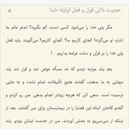
حجیت ذاتی قول و فعل اولیاء خدا
5
مگر ولی خدا را می‌شود كسی دست كم بگیرد؟ تمام عالم به
اشاره او می‌گردد! كجای كاریم ما؟ كجای كاریم؟ می‌گویند باید فعل
ولی خدا را بر قرآن و سنّت عرضه بداریم ...!
بعد یك مرتبه دیدم كه نه، مسأله عوض شد و قرار شد یك
مهلتی به ما بدهند، گفتند هنوز تألیفاتت تمام نشده و به جایی
نرسیده است. سعی كن كه هرچه زودتر انجام بدهی. من رو كردم و
گفتم آقاجان البتّه این قضایا را در بیمارستان برای من گفتند، بعد از
اینكه از سی‌سی‌یو به بخش آوردند، من در خدمت ایشان بودم. یك