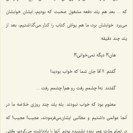
كه ... بعد هم یك دفعه مشغول صحبت كه بودیم، ایشان خوابشان
می‌برد. خوابشان برد، ما هم یواش كتاب را كنار می‌گذاشتیم، بعد از
یك چند دقیقه:
هان؟! دیگه نمی‌خوانی؟!
گفتم: ا! آقا جان شما كه خواب بودید!
گفتند: نه! چشمم رفت رو هم! چشمم رفت ...
معلوم بود كه خواب نبودند. بله یك چند روزی خلاصه ما در
آنجا عوالمی داشتیم و مطالبی ایشان‌می‌فرمودند، عجیب! عجیب! كه
در تمام مدّت عمر بنده نشنیده بودم. آنها را یادداشت می‌كردم، وقتی