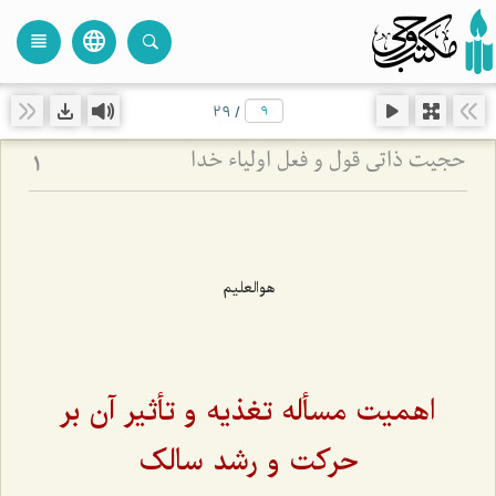
language
view_headline
close
search
29
/
حجیت ذاتی قول و فعل اولیاء خدا
1
هوالعلیم
اهمیت مسأله تغذیه و تأثیر آن بر
حرکت و رشد سالک