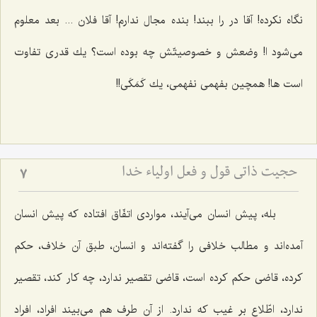
نگاه نكرده! آقا در را ببند! بنده مجال ندارم! آقا فلان ... بعد معلوم
می‌شود ا! وضعش و خصوصیتّش چه بوده است؟ یك قدری تفاوت
است ها! همچین بفهمی نفهمی، یك كَمَكَی!!
حجیت ذاتی قول و فعل اولیاء خدا
7
بله، پیش انسان می‌آیند، مواردی اتفّاق افتاده كه پیش انسان
آمده‌اند و مطالب خلافی را گفته‌اند و انسان، طبق آن خلاف، حكم
كرده، قاضی حكم كرده است، قاضی تقصیر ندارد، چه كار كند، تقصیر
ندارد، اطّلاع بر غیب كه ندارد. از آن طرف هم می‌بیند افراد، افراد