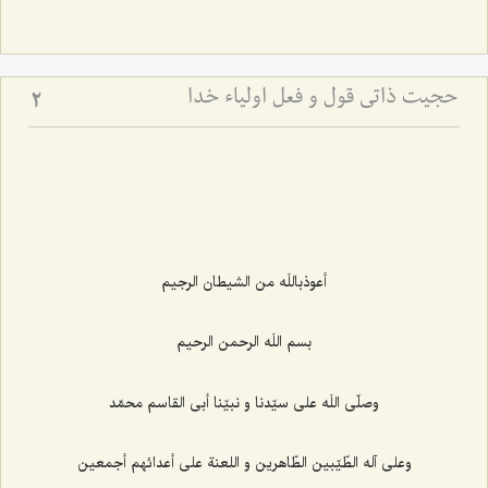
حجیت ذاتی قول و فعل اولیاء خدا
2
أعوذباللَه من الشيطان الرجيم‌
بسم اللَه الرحمن الرحيم‌
وصلّى اللَه على سيّدنا و نبيّنا أبى القاسم محمّد
وعلى آله الطّيّبين الطّاهرين و اللعنة على أعدائهم أجمعين‌