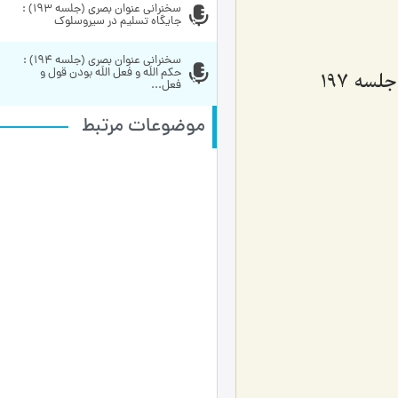
سخنراني عنوان بصري (جلسه 193) : 
جایگاه تسلیم در سیروسلوک
سخنراني عنوان بصري (جلسه 194) : 
حکم اللَه و فعل اللَه بودن قول و 
ه 197
فعل...
موضوعات مرتبط