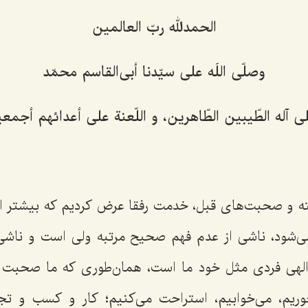
الحمدلله ربّ العالمين‌
وصلّى اللَه على سيّدنا أبى‌القاسم محمّد
ى آله الطّيبين الطّاهرين، و اللّعنة على أعدائهم أجمعي
ه و صحبت‌های قبل، خدمت رفقا عرض كردیم كه بیشتر اش
ی‌شود، ناشی از عدم فهم صحیح مرتبه ولی است و ناشی
الهی فردی مثل خود ما است، همان‌طوری كه ما صحبت م
خوریم، می‌خوابیم، استراحت می‌كنیم؛ كار و كسب و تج