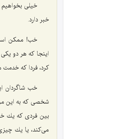
خیلی بخواهیم د
خبر دارد.
خب! ممكن است 
اینجا كه هر دو یكی
كرد، فردا كه خدمت م
خب شاگردان ایش
شخصی كه به این مرتب
بین فردی كه یك خوا
می‌كند، یا یك چیزی