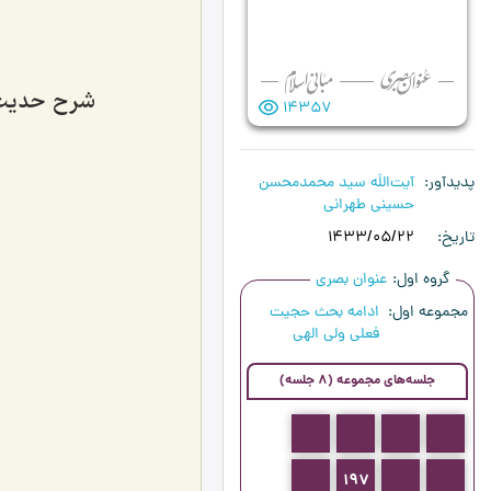
شرح حدیث 
14357
پدیدآور
آیت‌اللَه سید محمدمحسن
حسینی طهرانی
تاریخ
1433/05/22
گروه اول
عنوان بصری
مجموعه اول
ادامه بحث حجیت
فعلی ولی الهی
جلسه‌های مجموعه (8 جلسه)
194
193
192
191
198
197
196
195