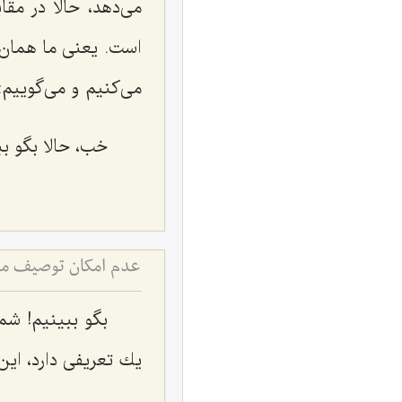
می‌دهد، حالا در م
است. یعنی ما همان ط
می‌كنیم و می‌گوییم:
خب، حالا بگو بب
عدم امکان توصیف مقام
بگو ببینیم! شم
یك تعریفی دارد، این 