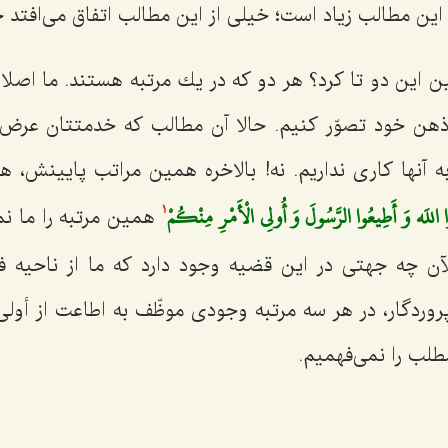
 این مطالب زیاد است؛ خیلی از این مطالب اتفاق می‌افتد 
این دو تا كرد؟ هر دو كه در یك مرتبه هستند. ما اصلا ن
 ذهن خود تصوّر كنیم. حالا آن مطالب كه خدمتتان عرض 
آنها كاری نداریم. نه! بالاخره همین مراتب پایینش، هم
 اللَه وَ أَطِيعُوا الرَّسُولَ وَ أُولِي الْأَمْرِ مِنْكُمْ‌
همین مرتبه را ما نم
1
آن چه جهتی در این قضیه وجود دارد كه ما از ناحیه فط
پروردگار، در هر سه مرتبه وجودی موظّف به اطاعت از أولی
مطلب را نمی‌فهمیم.