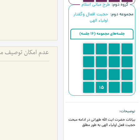
گروه دوم
طرح مبانی اسلام
مجموعه دوم
حجیت افعال وگفتار
اولیاء الهی
جلسه‌های مجموعه (16 جلسه)
4
3
2
1
عدم امکان توصیف مقام
8
7
6
5
12
11
10
9
16
15
14
13
توضیحات
بیانات حضرت ایت اللَه طهرانی در ادامه مبحث
حجیت فعل اولیاء الهی به طور مطلق